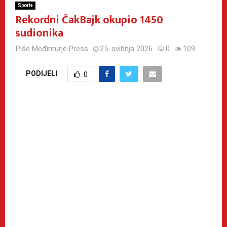
Sport+
Rekordni ČakBajk okupio 1450
sudionika
Piše
Međimurje Press
25. svibnja 2026
0
109
PODIJELI
0