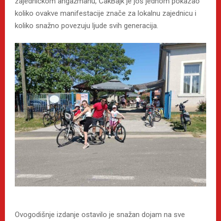
zajedničkom angažmanu, ČakBajk je još jednom pokazao
koliko ovakve manifestacije znače za lokalnu zajednicu i
koliko snažno povezuju ljude svih generacija.
Ovogodišnje izdanje ostavilo je snažan dojam na sve