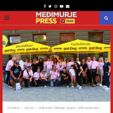
Facebook
Twitter
Instagram
Youtube
Email
PRIMARY
MENU
Početna
Sport+
Rekordni ČakBajk okupio 1450 sudionika