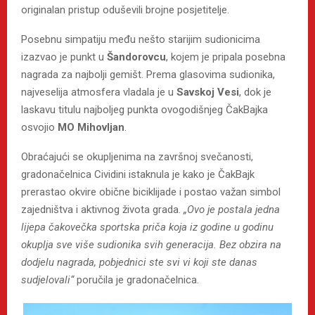
originalan pristup oduševili brojne posjetitelje.
Posebnu simpatiju među nešto starijim sudionicima
izazvao je punkt u
Šandorovcu
, kojem je pripala posebna
nagrada za najbolji gemišt. Prema glasovima sudionika,
najveselija atmosfera vladala je u
Savskoj Vesi
, dok je
laskavu titulu najboljeg punkta ovogodišnjeg ČakBajka
osvojio
MO Mihovljan
.
Obraćajući se okupljenima na završnoj svečanosti,
gradonačelnica Cividini istaknula je kako je ČakBajk
prerastao okvire obične biciklijade i postao važan simbol
zajedništva i aktivnog života grada.
„Ovo je postala jedna
lijepa čakovečka sportska priča koja iz godine u godinu
okuplja sve više sudionika svih generacija. Bez obzira na
dodjelu nagrada, pobjednici ste svi vi koji ste danas
sudjelovali“
poručila je gradonačelnica.