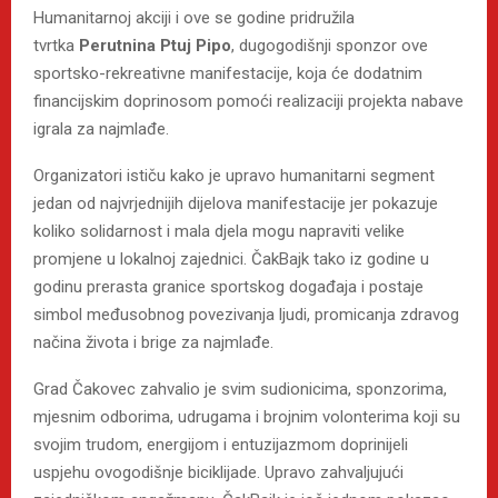
Humanitarnoj akciji i ove se godine pridružila
tvrtka
Perutnina Ptuj Pipo
, dugogodišnji sponzor ove
sportsko-rekreativne manifestacije, koja će dodatnim
financijskim doprinosom pomoći realizaciji projekta nabave
igrala za najmlađe.
Organizatori ističu kako je upravo humanitarni segment
jedan od najvrjednijih dijelova manifestacije jer pokazuje
koliko solidarnost i mala djela mogu napraviti velike
promjene u lokalnoj zajednici. ČakBajk tako iz godine u
godinu prerasta granice sportskog događaja i postaje
simbol međusobnog povezivanja ljudi, promicanja zdravog
načina života i brige za najmlađe.
Grad Čakovec zahvalio je svim sudionicima, sponzorima,
mjesnim odborima, udrugama i brojnim volonterima koji su
svojim trudom, energijom i entuzijazmom doprinijeli
uspjehu ovogodišnje biciklijade. Upravo zahvaljujući