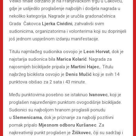
Veliko finale održano je na Franjevačkom trgu u Čakovcu,
gdje je uslijedilo proglašenje najboljih i dodjela nagrada u
nekoliko kategorija. Nagrade je uručila gradonačelnica
Grada Čakovca
Ljerka Cividini
, zahvalivši svim
sudionicima, organizatorima i volonterima koji su doprinijeli
još jednom uspješnom izdanju manifestacije.
Titulu najmlađeg sudionika osvojio je
Leon Horvat
, dok je
najstarija sudionica bila
Marica Kolarić
. Nagrada za
najosmijeh biciklijade pripala je
Martini Hajec
,. Titulu
najbržeg biciklista osvojio je
Denis Mučić
koji je svih 14
punktova obišao za 2 sata i 43 minute.
Među punktovima posebno se istaknuo
Ivanovec
, koji je
proglašen najuređenijim punktom ovogodišnje biciklijade.
Sudionici su najboljom hranom proglasili ponudu
u
Slemenicama
, dok je priznanje za najbolji pozitivni
pomak pripalo
Mjesnom odboru Kuršanec
. Za
najkreativniji punkt proglašen je
Žiškovec
, čiji su sadržaji i