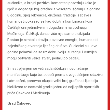
sudionike, a brojni pozitivni komentari potvrđuju kako je
riječ o događaju koji građani s veseljem iščekuju iz godine
u godinu. Spoj rekreacije, druženja, tradicije, zabave i
humanosti pokazao se kao dobitna kombinacija koja
ČakBajk čini jedinstvenim događajem na području
Međimurja. ČakBajk danas više nije samo biciklijada.
Postao je simbol zdravlja, pozitivne energije, humanosti i
zajedničkog stvaranja ljepšeg društva. Sudionici su i ove
godine pokazali da se uz dobru volju, suradnju i osmijeh
mogu ostvariti velike stvari, pedalu po pedalu.
S nestrpljenjem se već sada iščekuje novo izdanje
manifestacije koje će, sudeći prema ovogodišnjem odazivu
i atmosferi, ponovno okupiti veliki broj građana i ljubitelja
biciklizma te nastaviti graditi jednu od najljepših sportskih
priča Čakovca i Međimurja.
Grad Čakovec