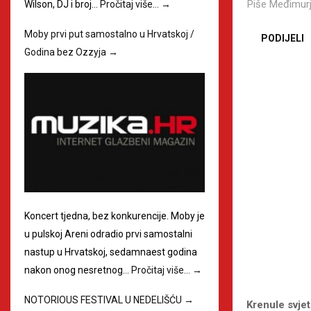
Piše
Međimurj
Wilson, DJ i broj…
Pročitaj više…
→
Moby prvi put samostalno u Hrvatskoj /
PODIJELI
Godina bez Ozzyja
→
Koncert tjedna, bez konkurencije. Moby je
u pulskoj Areni odradio prvi samostalni
nastup u Hrvatskoj, sedamnaest godina
nakon onog nesretnog…
Pročitaj više…
→
NOTORIOUS FESTIVAL U NEDELIŠĆU
→
Krenule svjet