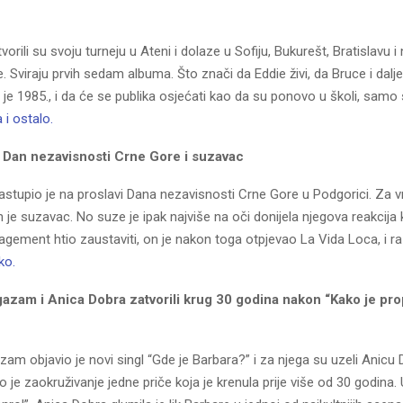
orili su svoju turneju u Ateni i dolaze u Sofiju, Bukurešt, Bratislavu i 
e. Sviraju prvih sedam albuma. Što znači da Eddie živi, da Bruce i dalje
je 1985., i da će se publika osjećati kao da su ponovo u školi, samo
a i ostalo.
, Dan nezavisnosti Crne Gore i suzavac
astupio je na proslavi Dana nezavisnosti Crne Gore u Podgorici. Za v
je suzavac. No suze je ipak najviše na oči donijela njegova reakcija ko
gement htio zaustaviti, on je nakon toga otpjevao La Vida Loca, i ra
ko.
gazam i Anica Dobra zatvorili krug 30 godina nakon “Kako je pr
azam objavio je novi singl “Gde je Barbara?” i za njega su uzeli Anicu
o je zaokruživanje jedne priče koja je krenula prije više od 30 godina.