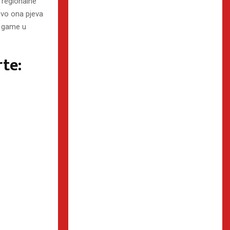
a regionalne
avo ona pjeva
g game u
te: