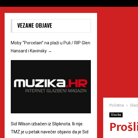
VEZANE OBJAVE
Moby “Porcelain” na plaži u Puli / RIP Glen
Hansard i Kavinsky
→
Početna
Gla
Glazba
Prošl
Sid Wilson izbačen iz Slipknota. Ili nije.
TMZ je u petak navečer objavio da je Sid