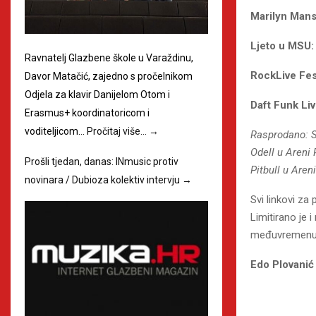
Marilyn Man
Ljeto u MSU
Ravnatelj Glazbene škole u Varaždinu,
RockLive Fes
Davor Matačić, zajedno s pročelnikom
Odjela za klavir Danijelom Otom i
Daft Funk Li
Erasmus+ koordinatoricom i
voditeljicom…
Pročitaj više…
→
Rasprodano: St
Odell u Areni
Prošli tjedan, danas: INmusic protiv
Pitbull u Aren
novinara / Dubioza kolektiv intervju
→
Svi linkovi z
Limitirano je 
međuvremenu 
Edo Plovanić