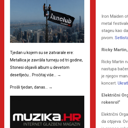
Iron Maiden otv
metal festival
stageu kao da 
pivom.
Setlist
Ricky Martin
Tjedan u kojem su se zatvarale ere:
Metallica je završila turneju od tri godine,
Ricky Martin n
Stonesi objavili album u devetom
nastupa bačen 
desetljeću…
Pročitaj više…
→
je njegov mana
koncert.
Ukrat
Prošli tjedan, danas…
→
Električni Or
rokenrol”
Električni Org
da otpjeva. Ov