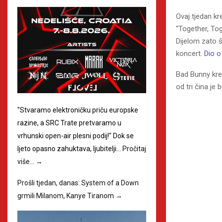
Ovaj tjedan kr
“Together, To
Dijelom zato š
koncert.
Dio o
Bad Bunny kre
od tri čina je
"Stvaramo elektroničku priču europske
razine, a SRC Trate pretvaramo u
vrhunski open-air plesni podij!" Dok se
ljeto opasno zahuktava, ljubitelji…
Pročitaj
više…
→
Prošli tjedan, danas: System of a Down
grmili Milanom, Kanye Tiranom
→