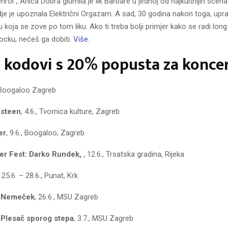
nrol”, Anica Dobra glumila je lik Barbare u jednoj od najkultnijih scen
gdje je upoznala Električni Orgazam. A sad, 30 godina nakon toga, upr
 koja se zove po tom liku. Ako ti treba bolji primjer kako se radi lon
ocku, nećeš ga dobiti.
Više.
kodovi s 20% popusta za koncer
, Boogaloo Zagreb
steen
, 4.6., Tvornica kulture, Zagreb
er
, 9.6., Boogaloo, Zagreb
er Fest: Darko Rundek,
, 12.6., Trsatska gradina, Rijeka
, 25.6. – 28.6., Punat, Krk
: Nemeček
, 26.6., MSU Zagreb
 Plesač sporog stepa
, 3.7., MSU Zagreb