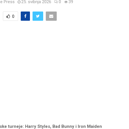
e Press
25. svibnja 2026
0
39
0
ske turneje: Harry Styles, Bad Bunny i Iron Maiden