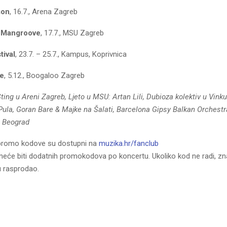
son
, 16.7., Arena Zagreb
: Mangroove
, 17.7., MSU Zagreb
tival
, 23.7. – 25.7., Kampus, Koprivnica
ve
, 5.12., Boogaloo Zagreb
ing u Areni Zagreb, Ljeto u MSU: Artan Lili, Dubioza kolektiv u Vink
 Pula, Goran Bare & Majke na Šalati, Barcelona Gipsy Balkan Orchestr
i Beograd
a promo kodove su dostupni na
muzika.hr/fanclub
i neće biti dodatnih promokodova po koncertu. Ukoliko kod ne radi, zn
rasprodao.