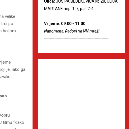
Ulica:
JOSIPA BEDEKOVIĆA kb.28, ULICA
MARTANE nep. 1-7, par. 2-4.
na velike
 trči po
Vrijeme: 09:00 - 11:00
 s boljom
Napomena: Radovi na NN mreži
--------------------------------------------------------
rijeme
ji je, iako ga
zvalio
opao
 Dobru
 U filmu “Kako