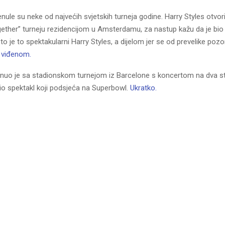
enule su neke od najvećih svjetskih turneja godine. Harry Styles otvor
gether” turneju rezidencijom u Amsterdamu, za nastup kažu da je bio
to je to spektakularni Harry Styles, a dijelom jer se od prevelike pozo
 viđenom.
nuo je sa stadionskom turnejom iz Barcelone s koncertom na dva s
 bio spektakl koji podsjeća na Superbowl.
Ukratko.