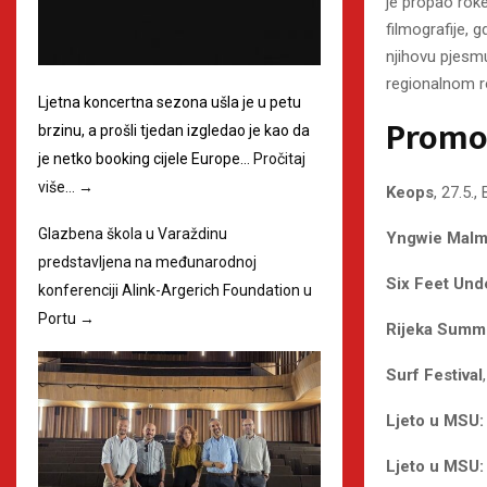
je propao roke
filmografije, 
njihovu pjesmu
regionalnom r
Ljetna koncertna sezona ušla je u petu
Promo 
brzinu, a prošli tjedan izgledao je kao da
je netko booking cijele Europe…
Pročitaj
više…
→
Keops
, 27.5.
Glazbena škola u Varaždinu
Yngwie Malm
predstavljena na međunarodnoj
Six Feet Und
konferenciji Alink-Argerich Foundation u
Portu
→
Rijeka Summ
Surf Festival
Ljeto u MSU
Ljeto u MSU: