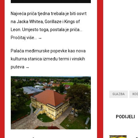
Najveća priča tjedna trebala je biti osvrt
na Jacka Whitea, Gorillaze i Kings of
Leon. Umjesto toga, postala je priča…
Pročitaj više…
→
Palača međimurske popevke kao nova
kulturna stanica između termi i vinskih
puteva
→
GLAZBA
KO
PODIJELI