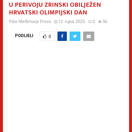
U PERIVOJU ZRINSKI OBILJEŽEN
HRVATSKI OLIMPIJSKI DAN
Piše
Međimurje Press
12. rujna 2025
0
56
PODIJELI
0