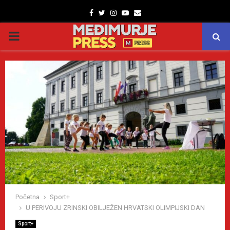
Facebook
Twitter
Instagram
Youtube
Email
PRIMARY
MENU
Početna
Sport+
U PERIVOJU ZRINSKI OBILJEŽEN HRVATSKI OLIMPIJSKI DAN
Sport+