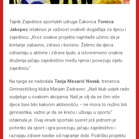
Tajnik Zajednice sportskih udruga Čakovca
Tomica
Jakopec
istaknuo je važnost ovakvih događaja za djecu i
zajednicu: „Kroz ovakve projekte najmlađe učimo da je
kretanje zabavno, zdravo i korisno. Želimo da djeca
odrastaju u aktivne i zdrave ljude, a istovremeno ovakva
druženja jačaju zajedništvo među njima i povezuju cijelu
zajednicu.“
Na njega se nadodala
Tanja Mesarić Novak
, trenerica
Gimnastičkog kluba Marijan Zadravec: „Naš klub uvijek rado
sudjeluje u ovakvim akcijama. Naš je cilj da se čim više
djece bavi bilo kakvom aktivnošću – ne mora to nužno biti
gimnastika, važno je da se kreću i uživaju u sportu“
istaknula je. Ovaj veseli sportski susret još jednom je
potvrdio da sport i igra povezuju, jačaju zajedništvo i
razvijaju zdrave navike od najranije dobi. Podršku projektu