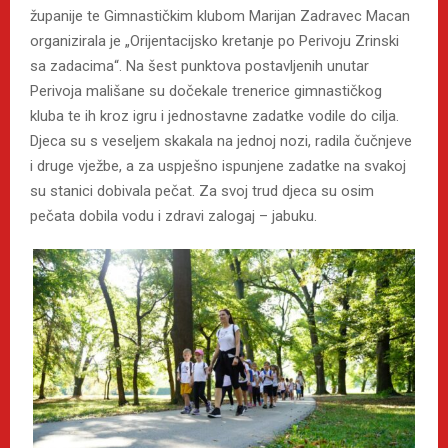
županije te Gimnastičkim klubom Marijan Zadravec Macan
organizirala je „Orijentacijsko kretanje po Perivoju Zrinski
sa zadacima“. Na šest punktova postavljenih unutar
Perivoja mališane su dočekale trenerice gimnastičkog
kluba te ih kroz igru i jednostavne zadatke vodile do cilja.
Djeca su s veseljem skakala na jednoj nozi, radila čučnjeve
i druge vježbe, a za uspješno ispunjene zadatke na svakoj
su stanici dobivala pečat. Za svoj trud djeca su osim
pečata dobila vodu i zdravi zalogaj – jabuku.