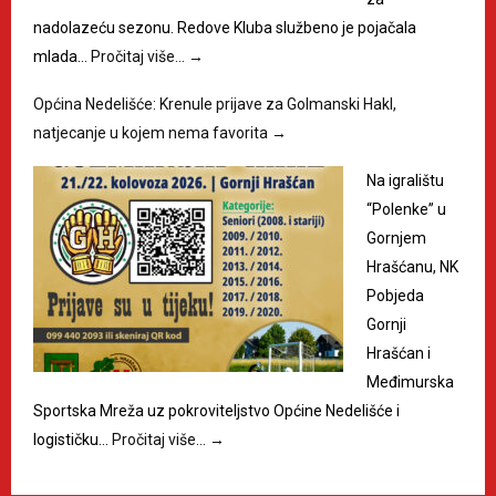
nadolazeću sezonu. Redove Kluba službeno je pojačala
mlada…
Pročitaj više…
→
Općina Nedelišće: Krenule prijave za Golmanski Hakl,
natjecanje u kojem nema favorita
→
Na igralištu
“Polenke” u
Gornjem
Hrašćanu, NK
Pobjeda
Gornji
Hrašćan i
Međimurska
Sportska Mreža uz pokroviteljstvo Općine Nedelišće i
logističku…
Pročitaj više…
→