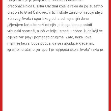
Obilježavanje je posjetom podržala i čakovečka
gradonačelnica
Ljerka Cividini
koja je rekla da joj izuzetno
drago što Grad Čakovec, vrtići i škole zajedno njeguju ideju
zdravog života i sportskog duha od najranijih dana.
„Vjerujem kako će neki od njih jednoga dana postati
vrhunski sportaši, a još važnije izrasti u dobre ljude koji će
cijeniti fair play i pomagati drugima. Zato, neka i ova
manifestacija bude poticaj da se i ubuduće krećemo,
igramo i družimo, jer sport je najljepša škola života” rekla je.