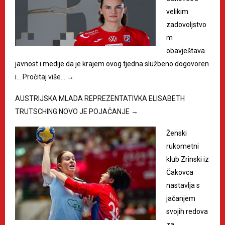
velikim
zadovoljstvo
m
obavještava
javnost i medije da je krajem ovog tjedna službeno dogovoren
i…
Pročitaj više…
→
AUSTRIJSKA MLADA REPREZENTATIVKA ELISABETH
TRUTSCHING NOVO JE POJAČANJE
→
Ženski
rukometni
klub Zrinski iz
Čakovca
nastavlja s
jačanjem
svojih redova
za