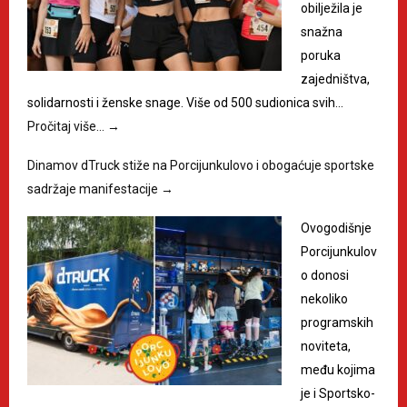
obilježila je
snažna
poruka
zajedništva,
solidarnosti i ženske snage. Više od 500 sudionica svih…
Pročitaj više…
→
Dinamov dTruck stiže na Porcijunkulovo i obogaćuje sportske
sadržaje manifestacije
→
Ovogodišnje
Porcijunkulov
o donosi
nekoliko
programskih
noviteta,
među kojima
je i Sportsko-