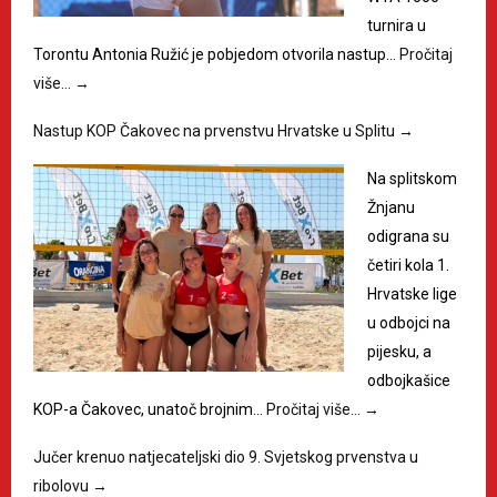
turnira u
Torontu Antonia Ružić je pobjedom otvorila nastup…
Pročitaj
više…
→
Nastup KOP Čakovec na prvenstvu Hrvatske u Splitu
→
Na splitskom
Žnjanu
odigrana su
četiri kola 1.
Hrvatske lige
u odbojci na
pijesku, a
odbojkašice
KOP-a Čakovec, unatoč brojnim…
Pročitaj više…
→
Jučer krenuo natjecateljski dio 9. Svjetskog prvenstva u
ribolovu
→