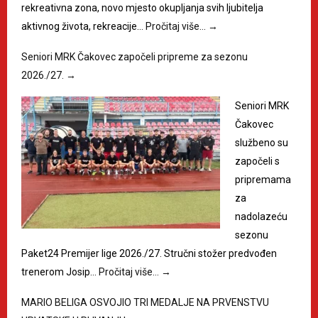
rekreativna zona, novo mjesto okupljanja svih ljubitelja
aktivnog života, rekreacije…
Pročitaj više…
→
Seniori MRK Čakovec započeli pripreme za sezonu
2026./27.
→
Seniori MRK
Čakovec
službeno su
započeli s
pripremama
za
nadolazeću
sezonu
Paket24 Premijer lige 2026./27. Stručni stožer predvođen
trenerom Josip…
Pročitaj više…
→
MARIO BELIGA OSVOJIO TRI MEDALJE NA PRVENSTVU