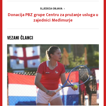
SLJEDEĆA OBJAVA
Donacija PBZ grupe Centru za pružanje usluga u
zajednici Međimurje
VEZANI ČLANCI