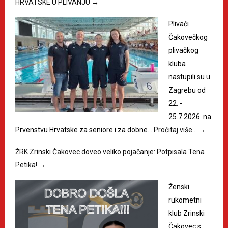
HRVATSKE U PLIVANJU
→
Plivači
Čakovečkog
plivačkog
kluba
nastupili su u
Zagrebu od
22. -
25.7.2026. na
Prvenstvu Hrvatske za seniore i za dobne…
Pročitaj više…
→
ŽRK Zrinski Čakovec doveo veliko pojačanje: Potpisala Tena
Petika!
→
Ženski
rukometni
klub Zrinski
Čakovec s