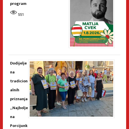
program
551
Dodijelje
na
tradicion
alnih
priznanja
„Najbolje
na
Porcijunk