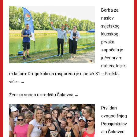
Borba za
naslov
svjetskog
klupskog
prvaka
započela je
jučer prvim
natjecateljski
m kolom. Drugo kolo na rasporedu je u petak 31.…
Pročitaj
više…
→
Ženska snaga u središtu Čakovca
→
Prvi dan
ovogodišnjeg
Porcijunkulov
a u Čakovcu