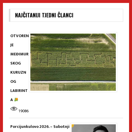
NAJČITANIJI TJEDNI ČLANCI
OTVOREN
JE
MEĐIMUR
SKOG
KURUZN
OG
LABIRINT
A
19086
Porcijunkulovo 2026. – Subotnji