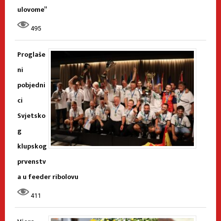
ulovome”
495
Proglaše
ni
pobjedni
ci
Svjetsko
g
klupskog
prvenstv
a u feeder ribolovu
411