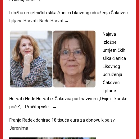
Izložba umjetničkih slika članica Likovnog udruženja Čakovec
Ljiljane Horvat i Nede Horvat
→
Najava
izložbe
umjetničkih
slika članica
Likovnog
udruženja
Čakovec
Ljiljane
Horvat i Nede Horvat iz Čakovca pod nazivom „Dvije slikarske
priče“,…
Pročitaj više…
→
Franjo Radek donirao 18 tisuća eura za obnovu kipa sv.
Jeronima
→