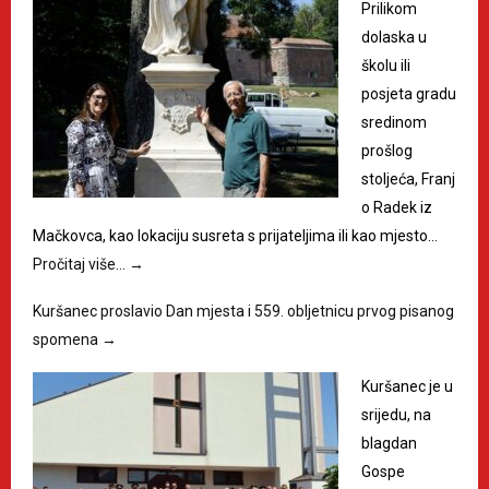
Prilikom
dolaska u
školu ili
posjeta gradu
sredinom
prošlog
stoljeća, Franj
o Radek iz
Mačkovca, kao lokaciju susreta s prijateljima ili kao mjesto…
Pročitaj više…
→
Kuršanec proslavio Dan mjesta i 559. obljetnicu prvog pisanog
spomena
→
Kuršanec je u
srijedu, na
blagdan
Gospe