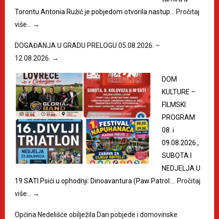
Torontu Antonia Ružić je pobjedom otvorila nastup…
Pročitaj
više…
→
DOGAĐANJA U GRADU PRELOGU 05.08.2026. –
12.08.2026.
→
DOM
KULTURE –
FILMSKI
PROGRAM
08. i
09.08.2026.,
SUBOTA I
NEDJELJA U
19 SATI Psići u ophodnji: Dinoavantura (Paw Patrol:…
Pročitaj
više…
→
Općina Nedelišće obilježila Dan pobjede i domovinske