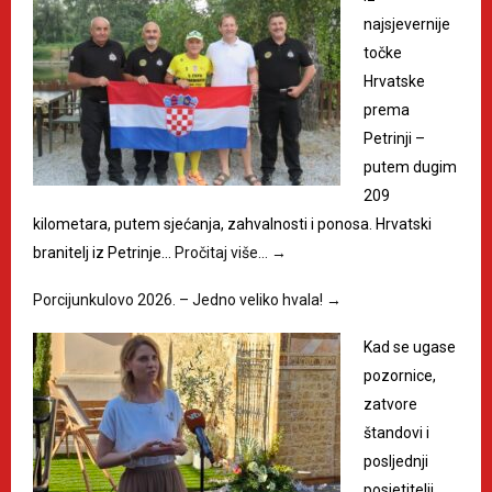
najsjevernije
točke
Hrvatske
prema
Petrinji –
putem dugim
209
kilometara, putem sjećanja, zahvalnosti i ponosa. Hrvatski
branitelj iz Petrinje…
Pročitaj više…
→
Porcijunkulovo 2026. – Jedno veliko hvala!
→
Kad se ugase
pozornice,
zatvore
štandovi i
posljednji
posjetitelji