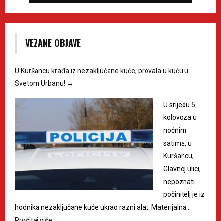
VEZANE OBJAVE
U Kuršancu krađa iz nezaključane kuće, provala u kuću u
Svetom Urbanu!
→
U srijedu 5.
kolovoza u
noćnim
satima, u
Kuršancu,
Glavnoj ulici,
nepoznati
počinitelj je iz
hodnika nezaključane kuće ukrao razni alat. Materijalna…
Pročitaj više…
→