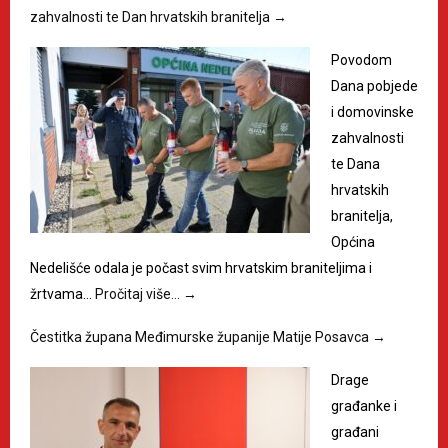
zahvalnosti te Dan hrvatskih branitelja
→
Povodom
Dana pobjede
i domovinske
zahvalnosti
te Dana
hrvatskih
branitelja,
Općina
Nedelišće odala je počast svim hrvatskim braniteljima i
žrtvama…
Pročitaj više…
→
Čestitka župana Međimurske županije Matije Posavca
→
Drage
građanke i
građani