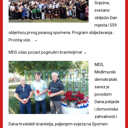
Snježne,
svečano
obilježio Dan
mjesta i 559.
obljetnicu prvog pisanog spomena. Program obilježavanja…
Pročitaj više…
→
MDS odao počast poginulim braniteljima!
→
MDS,
Međimurski
demokratski
savez je
povodom
Dana pobjede
i domovinske
zahvalnosti i
Dana hrvatskih branitelja, paljenjem svijeća na Spomen-