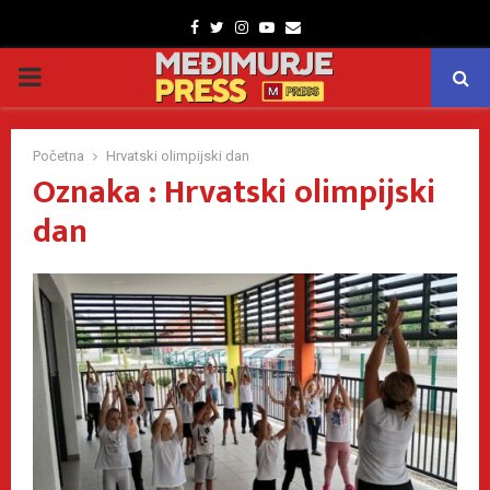
Facebook
Twitter
Instagram
Youtube
Email
PRIMARY
MENU
Početna
Hrvatski olimpijski dan
Oznaka : Hrvatski olimpijski
dan