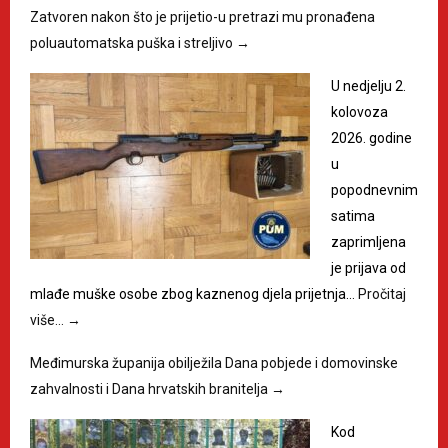
Zatvoren nakon što je prijetio-u pretrazi mu pronađena
poluautomatska puška i streljivo
→
U nedjelju 2.
kolovoza
2026. godine
u
popodnevnim
satima
zaprimljena
je prijava od
mlađe muške osobe zbog kaznenog djela prijetnja…
Pročitaj
više…
→
Međimurska županija obilježila Dana pobjede i domovinske
zahvalnosti i Dana hrvatskih branitelja
→
Kod