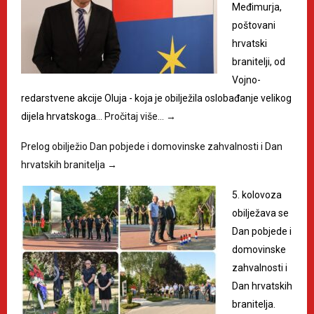
Međimurja,
poštovani
hrvatski
branitelji, od
Vojno-
redarstvene akcije Oluja - koja je obilježila oslobađanje velikog
dijela hrvatskoga…
Pročitaj više…
→
Prelog obilježio Dan pobjede i domovinske zahvalnosti i Dan
hrvatskih branitelja
→
5. kolovoza
obilježava se
Dan pobjede i
domovinske
zahvalnosti i
Dan hrvatskih
branitelja.