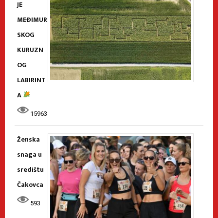
JE
MEĐIMUR
SKOG
KURUZN
OG
LABIRINT
A
15963
Ženska
snaga u
središtu
Čakovca
593