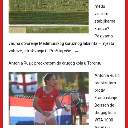
među
visokim
stabljikama
kuruze?
Pozivamo
vas na otvorenje Međimurskog kuruznog labirinta – mjesta
zabave, istraživanja i…
Pročitaj više…
→
Antonia Ružić preokretom do drugog kola u Torontu
→
Antonia Ružić
preokretom
protiv
Francuskinje
Boisson do
drugog kola
WTA 1000
turnira u