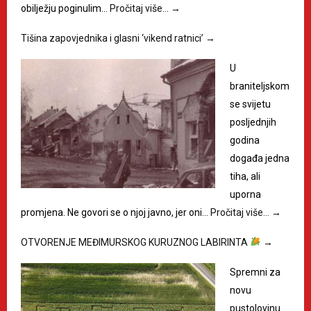
obilježju poginulim…
Pročitaj više…
→
Tišina zapovjednika i glasni ‘vikend ratnici’
→
U
braniteljskom
se svijetu
posljednjih
godina
događa jedna
tiha, ali
uporna
promjena. Ne govori se o njoj javno, jer oni…
Pročitaj više…
→
OTVORENJE MEĐIMURSKOG KURUZNOG LABIRINTA
→
Spremni za
novu
pustolovinu