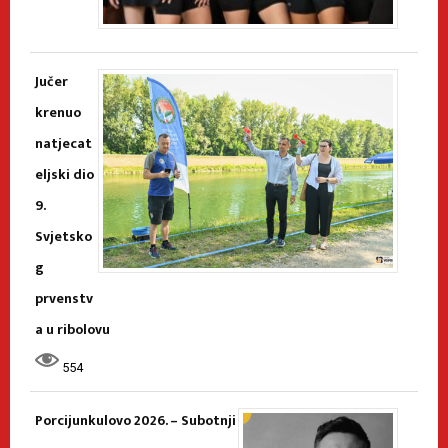
Jučer
krenuo
natjecat
eljski dio
9.
Svjetsko
g
prvenstv
a u ribolovu
554
Porcijunkulovo 2026. – Subotnji