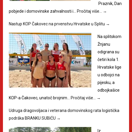
Praznik, Dan
pobjede i domovinske zahvalnosti i…
Pročitaj više…
→
Nastup KOP Čakovec na prvenstvu Hrvatske u Splitu
→
Na splitskom
Žnjanu
odigrana su
četiri kola 1.
Hrvatske lige
u odbojci na
pijesku, a
odbojkašice
KOP-a Čakovec, unatoč brojnim…
Pročitaj više…
→
Udruga dragovoljaca i veterana domovinskog rata logistička
podrška BRANKU SUBIĆU
→
Iz