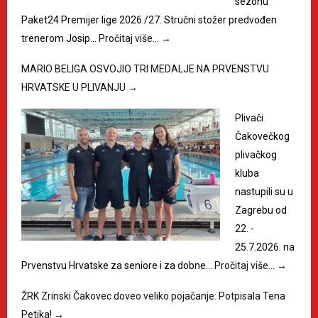
sezonu
Paket24 Premijer lige 2026./27. Stručni stožer predvođen
trenerom Josip…
Pročitaj više…
→
MARIO BELIGA OSVOJIO TRI MEDALJE NA PRVENSTVU
HRVATSKE U PLIVANJU
→
Plivači
Čakovečkog
plivačkog
kluba
nastupili su u
Zagrebu od
22. -
25.7.2026. na
Prvenstvu Hrvatske za seniore i za dobne…
Pročitaj više…
→
ŽRK Zrinski Čakovec doveo veliko pojačanje: Potpisala Tena
Petika!
→