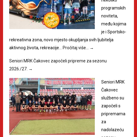
programskih
noviteta,
među kojima
je i Sportsko-
rekreativna zona, novo mjesto okupljanja svih ljubitelja
aktivnog života, rekreacije…
Pročitaj više…
→
Seniori MRK Čakovec započeli pripreme za sezonu
2026./27.
→
Seniori MRK
Čakovec
službeno su
započeli s
pripremama
za
nadolazeću