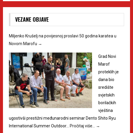
VEZANE OBJAVE
Miljenko Krušelj na povijesnoj proslavi 50 godina karatea u
Novom Marofu
→
Grad Novi
Marof
proteklih je
dana bio
središte
svjetskih
borilačkih
vještina
ugostivši prestižni međunarodni seminar Dento Shito Ryu
International Summer Outdoor…
Pročitaj više…
→