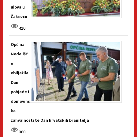
ulova u
Čakovcu
420
Općina
Nedelišć
e
obilježila
Dan
pobjede i
domovins
ke
zahvalnosti te Dan hrvatskih branitelja
380