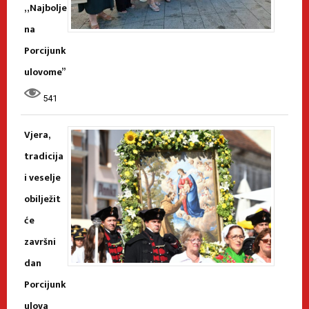
„Najbolje
na
Porcijunk
ulovome”
541
Vjera,
tradicija
i veselje
obilježit
će
završni
dan
Porcijunk
ulova