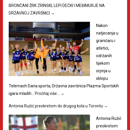
BRONČANI ŽRK ZRINSKI, LEPI DEČKI I MEĐIMURJE NA
DRŽAVNOJ ZAVRŠNICI
→
Nakon
natjecanja u
graničaru i
atletici,
održanih
tijekom
srpnja u
sklopu
Telemach Dana sporta, Državna završnica Plazma Sportskih
igara mladih…
Pročitaj više…
→
Antonia Ružić preokretom do drugog kola u Torontu
→
Antonia Ružić
preokretom