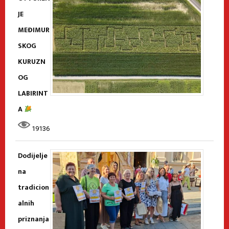
JE
MEĐIMUR
SKOG
KURUZN
OG
LABIRINT
A
19136
Dodijelje
na
tradicion
alnih
priznanja