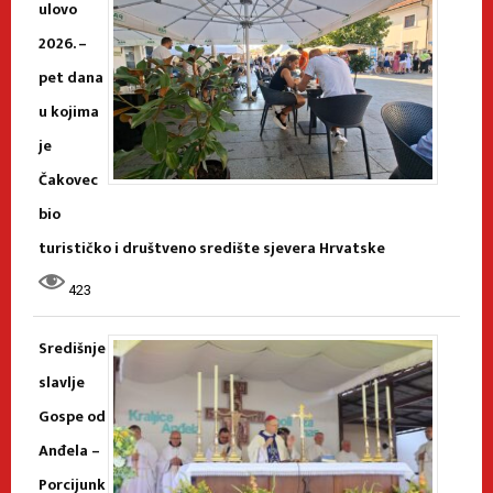
ulovo
2026. –
pet dana
u kojima
je
Čakovec
bio
turističko i društveno središte sjevera Hrvatske
423
Središnje
slavlje
Gospe od
Anđela –
Porcijunk