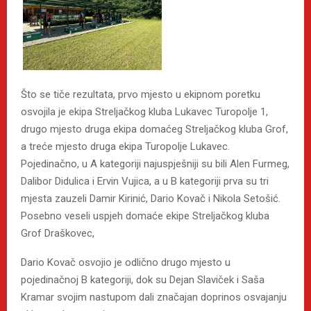
Što se tiče rezultata, prvo mjesto u ekipnom poretku
osvojila je ekipa Streljačkog kluba Lukavec Turopolje 1,
drugo mjesto druga ekipa domaćeg Streljačkog kluba Grof,
a treće mjesto druga ekipa Turopolje Lukavec.
Pojedinačno, u A kategoriji najuspješniji su bili Alen Furmeg,
Dalibor Didulica i Ervin Vujica, a u B kategoriji prva su tri
mjesta zauzeli Damir Kirinić, Dario Kovač i Nikola Setošić.
Posebno veseli uspjeh domaće ekipe Streljačkog kluba
Grof Draškovec,
Dario Kovač osvojio je odlično drugo mjesto u
pojedinačnoj B kategoriji, dok su Dejan Slaviček i Saša
Kramar svojim nastupom dali značajan doprinos osvajanju