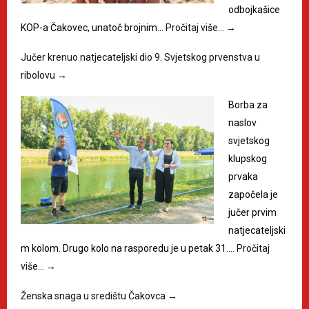
odbojkašice
KOP-a Čakovec, unatoč brojnim…
Pročitaj više…
→
Jučer krenuo natjecateljski dio 9. Svjetskog prvenstva u
ribolovu
→
Borba za
naslov
svjetskog
klupskog
prvaka
započela je
jučer prvim
natjecateljski
m kolom. Drugo kolo na rasporedu je u petak 31.…
Pročitaj
više…
→
Ženska snaga u središtu Čakovca
→