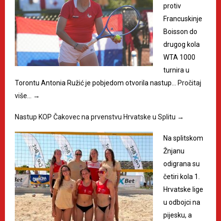
protiv
Francuskinje
Boisson do
drugog kola
WTA 1000
turnira u
Torontu Antonia Ružić je pobjedom otvorila nastup…
Pročitaj
više…
→
Nastup KOP Čakovec na prvenstvu Hrvatske u Splitu
→
Na splitskom
Žnjanu
odigrana su
četiri kola 1.
Hrvatske lige
u odbojci na
pijesku, a