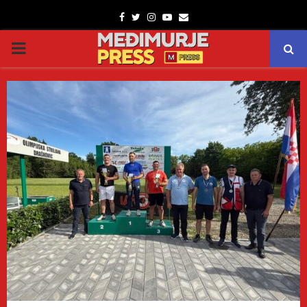
Facebook
Twitter
Instagram
Youtube
Email
PRIMARY
MENU