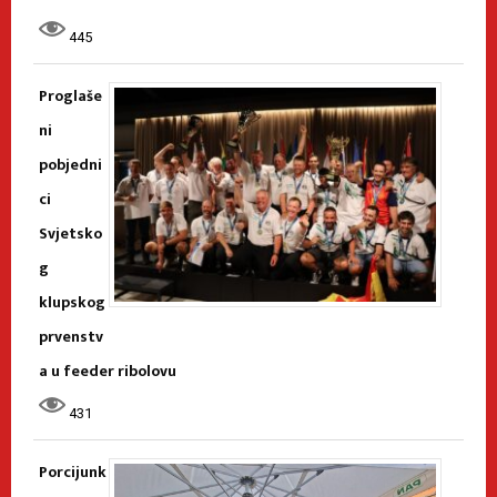
445
Proglaše
ni
pobjedni
ci
Svjetsko
g
klupskog
prvenstv
a u feeder ribolovu
431
Porcijunk