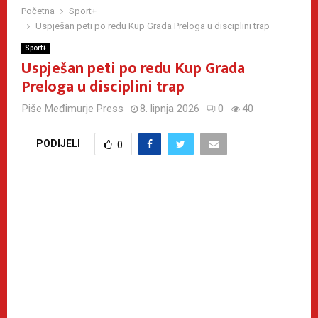
Početna
Sport+
Uspješan peti po redu Kup Grada Preloga u disciplini trap
Sport+
Uspješan peti po redu Kup Grada
Preloga u disciplini trap
Piše
Međimurje Press
8. lipnja 2026
0
40
PODIJELI
0