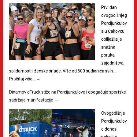
Prvi dan
ovogodišnjeg
Porcijunkulov
a u Čakovcu
obilježila je
snažna
poruka
zajedništva,
solidarnosti i ženske snage. Više od 500 sudionica svih…
Pročitaj više…
→
Dinamov dTruck stiže na Porcijunkulovo i obogaćuje sportske
sadržaje manifestacije
→
Ovogodišnje
Porcijunkulov
o donosi
nekoliko