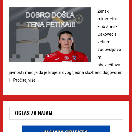
Ženski
rukometni
klub Zrinski
Čakovec s
velikim
zadovoljstvo
m
obavještava
javnost i medije da je krajem ovog tjedna službeno dogovoren
i…
Pročitaj više…
→
OGLAS ZA NAJAM