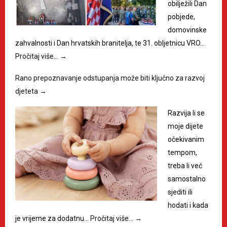
obilježili Dan
pobjede,
domovinske
zahvalnosti i Dan hrvatskih branitelja, te 31. obljetnicu VRO…
Pročitaj više…
→
Rano prepoznavanje odstupanja može biti ključno za razvoj
djeteta
→
Razvija li se
moje dijete
očekivanim
tempom,
treba li već
samostalno
sjediti ili
hodati i kada
je vrijeme za dodatnu…
Pročitaj više…
→