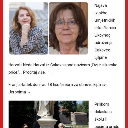
Najava
izložbe
umjetničkih
slika članica
Likovnog
udruženja
Čakovec
Ljiljane
Horvat i Nede Horvat iz Čakovca pod nazivom „Dvije slikarske
priče“,…
Pročitaj više…
→
Franjo Radek donirao 18 tisuća eura za obnovu kipa sv.
Jeronima
→
Prilikom
dolaska u
školu ili
posjeta gradu