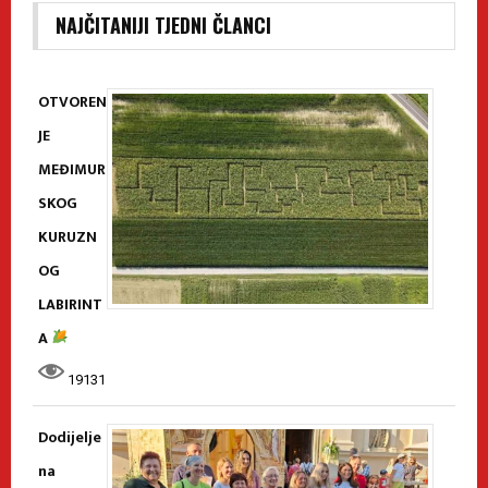
NAJČITANIJI TJEDNI ČLANCI
OTVOREN
JE
MEĐIMUR
SKOG
KURUZN
OG
LABIRINT
A
19131
Dodijelje
na