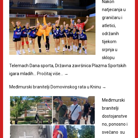
Nakon
natjecanja u
graničaru i
atletici,
održanih
tijekom
srpnja u
sklopu
Telemach Dana sporta, Državna završnica Plazma Sportskih
igara mladih…
Pročitaj više…
→
Međimurski branitelji Domovinskog rata u Kninu
→
Međimurski
branitelji
dostojanstve
no, ponosno i
svečano su