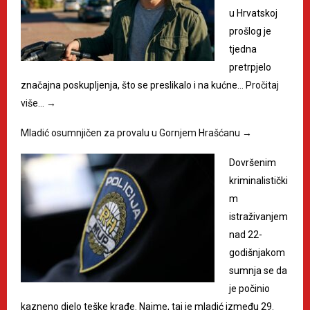
u Hrvatskoj
prošlog je
tjedna
pretrpjelo
značajna poskupljenja, što se preslikalo i na kućne…
Pročitaj
više…
→
Mladić osumnjičen za provalu u Gornjem Hrašćanu
→
Dovršenim
kriminalistički
m
istraživanjem
nad 22-
godišnjakom
sumnja se da
je počinio
kazneno djelo teške krađe. Naime, taj je mladić između 29.