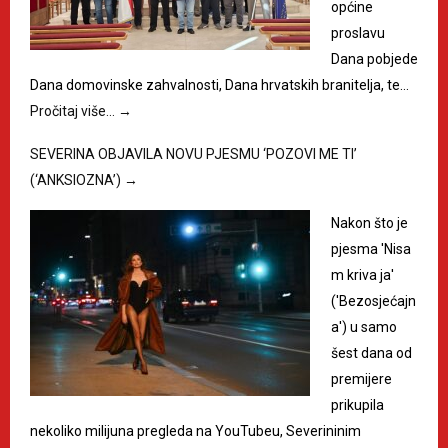
općine
proslavu
Dana pobjede
Dana domovinske zahvalnosti, Dana hrvatskih branitelja, te…
Pročitaj više…
→
SEVERINA OBJAVILA NOVU PJESMU ‘POZOVI ME TI’
(‘ANKSIOZNA’)
→
Nakon što je
pjesma 'Nisa
m kriva ja'
('Bezosjećajn
a') u samo
šest dana od
premijere
prikupila
nekoliko milijuna pregleda na YouTubeu, Severininim