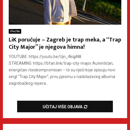
Glazba
LiK poručuje – Zagreb je trap meka, a “Trap
City Major” je njegova himna!
YOUTUBE: https://youtu.be/Ujn_4kqjiN8
STREAMING: https://bfan.link/trap-city-major Autentičan,
energičan i beskompromisan – to su riječi koje opisuju novi
singl “Trap City Major”, prvu pjesmu s nadolazećeg albuma
zagrebačkog repera...
UČITAJ VIŠE OBJAVA