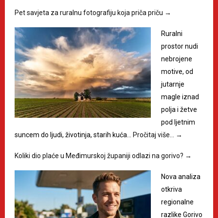
Pet savjeta za ruralnu fotografiju koja priča priču
→
Ruralni
prostor nudi
nebrojene
motive, od
jutarnje
magle iznad
polja i žetve
pod ljetnim
suncem do ljudi, životinja, starih kuća…
Pročitaj više…
→
Koliki dio plaće u Međimurskoj županiji odlazi na gorivo?
→
Nova analiza
otkriva
regionalne
razlike Gorivo