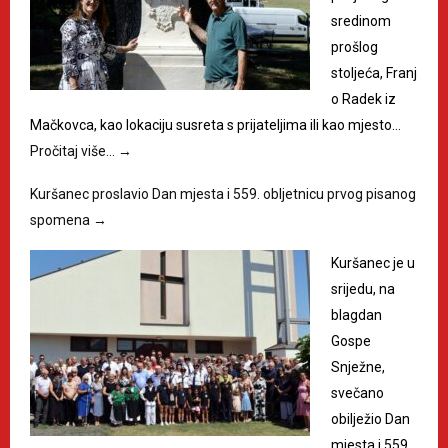
sredinom
prošlog
stoljeća, Franj
o Radek iz
Mačkovca, kao lokaciju susreta s prijateljima ili kao mjesto…
Pročitaj više…
→
Kuršanec proslavio Dan mjesta i 559. obljetnicu prvog pisanog
spomena
→
Kuršanec je u
srijedu, na
blagdan
Gospe
Snježne,
svečano
obilježio Dan
mjesta i 559.