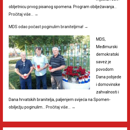
obljetnicu prvog pisanog spomena. Program obilježavanja…
Pročitaj više…
→
MDS odao počast poginulim braniteljima!
→
MDS,
Međimurski
demokratski
savez je
povodom
Dana pobjede
i domovinske
zahvalnosti i
Dana hrvatskih branitelja, paljenjem svijeća na Spomen-
obilježju poginulim…
Pročitaj više…
→