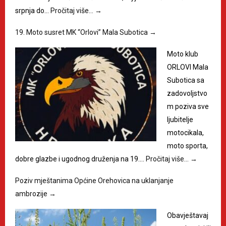
srpnja do…
Pročitaj više…
→
19. Moto susret MK “Orlovi” Mala Subotica
→
Moto klub
ORLOVI Mala
Subotica sa
zadovoljstvo
m poziva sve
ljubitelje
motocikala,
moto sporta,
dobre glazbe i ugodnog druženja na 19.…
Pročitaj više…
→
Poziv mještanima Općine Orehovica na uklanjanje
ambrozije
→
Obavještavaj