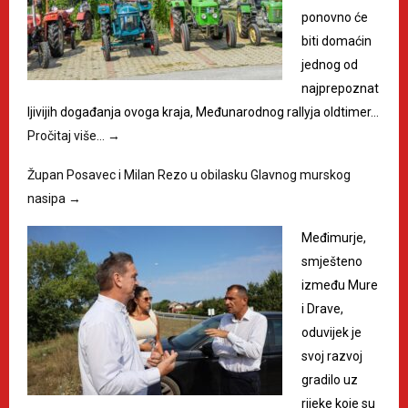
ponovno će
biti domaćin
jednog od
najprepoznat
ljivijih događanja ovoga kraja, Međunarodnog rallyja oldtimer…
Pročitaj više…
→
Župan Posavec i Milan Rezo u obilasku Glavnog murskog
nasipa
→
Međimurje,
smješteno
između Mure
i Drave,
oduvijek je
svoj razvoj
gradilo uz
rijeke koje su