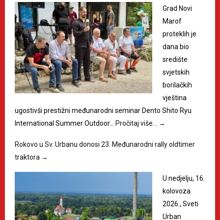
Grad Novi
Marof
proteklih je
dana bio
središte
svjetskih
borilačkih
vještina
ugostivši prestižni međunarodni seminar Dento Shito Ryu
International Summer Outdoor…
Pročitaj više…
→
Rokovo u Sv. Urbanu donosi 23. Međunarodni rally oldtimer
traktora
→
U nedjelju, 16.
kolovoza
2026., Sveti
Urban