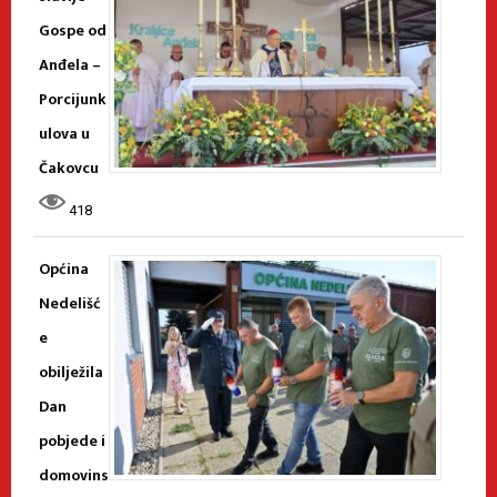
Gospe od
Anđela –
Porcijunk
ulova u
Čakovcu
418
Općina
Nedelišć
e
obilježila
Dan
pobjede i
domovins