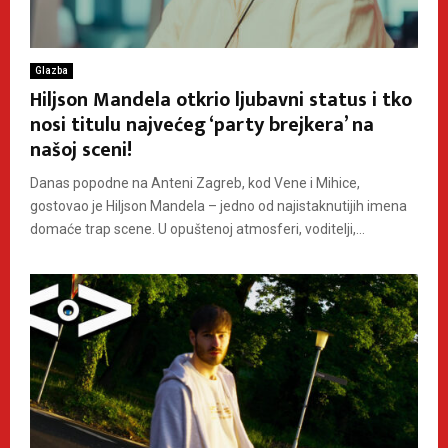
Glazba
Hiljson Mandela otkrio ljubavni status i tko
nosi titulu najvećeg ‘party brejkera’ na
našoj sceni!
Danas popodne na Anteni Zagreb, kod Vene i Mihice,
gostovao je Hiljson Mandela – jedno od najistaknutijih imena
domaće trap scene. U opuštenoj atmosferi, voditelji,...