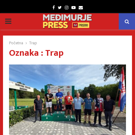
Facebook
Twitter
Instagram
Youtube
Email
PRIMARY
MENU
Početna
Trap
Oznaka : Trap