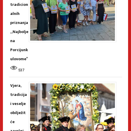
tradicion
alnih
priznanja
„Najbolje
na
Porcijunk
ulovome”
537
Vjera,
tradicija
i veselje
obilježit
će
završni