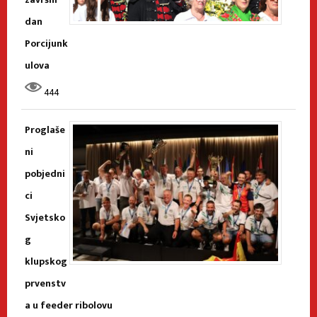
dan
Porcijunk
ulova
444
Proglaše
ni
pobjedni
ci
Svjetsko
g
klupskog
prvenstv
a u feeder ribolovu