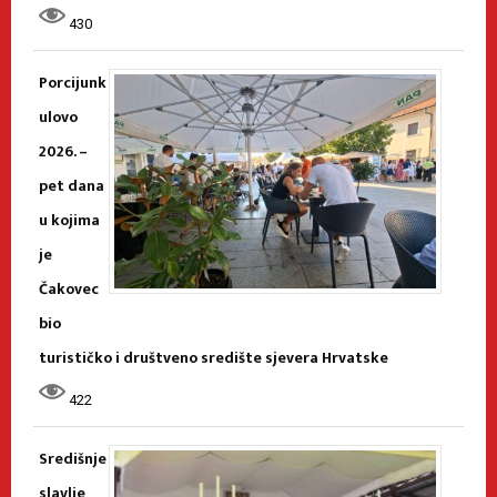
430
Porcijunk
ulovo
2026. –
pet dana
u kojima
je
Čakovec
bio
turističko i društveno središte sjevera Hrvatske
422
Središnje
slavlje