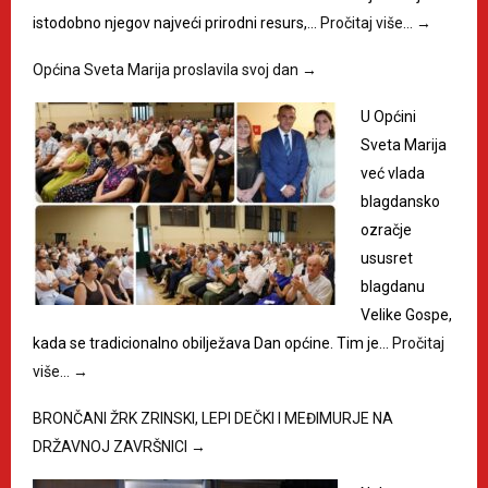
istodobno njegov najveći prirodni resurs,…
Pročitaj više…
→
Općina Sveta Marija proslavila svoj dan
→
U Općini
Sveta Marija
već vlada
blagdansko
ozračje
ususret
blagdanu
Velike Gospe,
kada se tradicionalno obilježava Dan općine. Tim je…
Pročitaj
više…
→
BRONČANI ŽRK ZRINSKI, LEPI DEČKI I MEĐIMURJE NA
DRŽAVNOJ ZAVRŠNICI
→