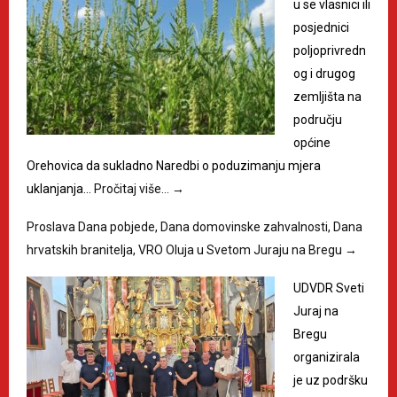
u se vlasnici ili
posjednici
poljoprivredn
og i drugog
zemljišta na
području
općine
Orehovica da sukladno Naredbi o poduzimanju mjera
uklanjanja…
Pročitaj više…
→
Proslava Dana pobjede, Dana domovinske zahvalnosti, Dana
hrvatskih branitelja, VRO Oluja u Svetom Juraju na Bregu
→
UDVDR Sveti
Juraj na
Bregu
organizirala
je uz podršku