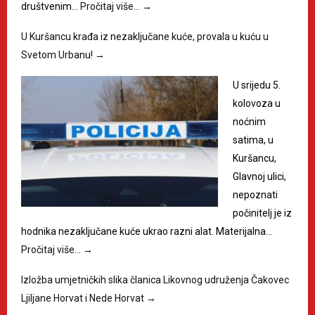
društvenim…
Pročitaj više…
→
U Kuršancu krađa iz nezaključane kuće, provala u kuću u
Svetom Urbanu!
→
U srijedu 5.
kolovoza u
noćnim
satima, u
Kuršancu,
Glavnoj ulici,
nepoznati
počinitelj je iz
hodnika nezaključane kuće ukrao razni alat. Materijalna…
Pročitaj više…
→
Izložba umjetničkih slika članica Likovnog udruženja Čakovec
Ljiljane Horvat i Nede Horvat
→