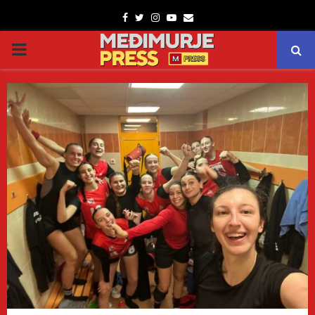
Facebook
Twitter
Instagram
Youtube
Email
PRIMARY
MENU