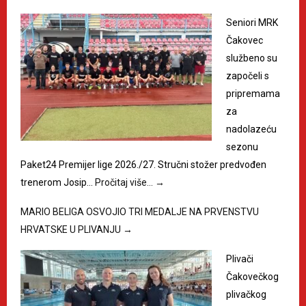
Seniori MRK
Čakovec
službeno su
započeli s
pripremama
za
nadolazeću
sezonu
Paket24 Premijer lige 2026./27. Stručni stožer predvođen
trenerom Josip…
Pročitaj više…
→
MARIO BELIGA OSVOJIO TRI MEDALJE NA PRVENSTVU
HRVATSKE U PLIVANJU
→
Plivači
Čakovečkog
plivačkog