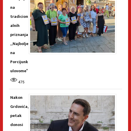
na
tradicion
alnih
priznanja
„Najbolje
na
Porcijunk
ulovome”
475
Nakon
Grdovića,
petak
donosi