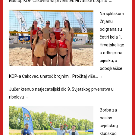
Nastup KOP Čakovec na prvenstvu Hrvatske u Splitu
→
Na splitskom
Žnjanu
odigrana su
četiri kola 1.
Hrvatske lige
u odbojci na
pijesku, a
odbojkašice
KOP-a Čakovec, unatoč brojnim…
Pročitaj više…
→
Jučer krenuo natjecateljski dio 9. Svjetskog prvenstva u
ribolovu
→
Borba za
naslov
svjetskog
klupskog