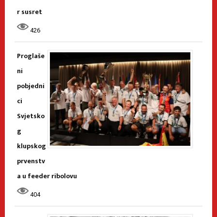
r susret
426
Proglaše
ni
pobjedni
ci
Svjetsko
g
klupskog
prvenstv
a u feeder ribolovu
404