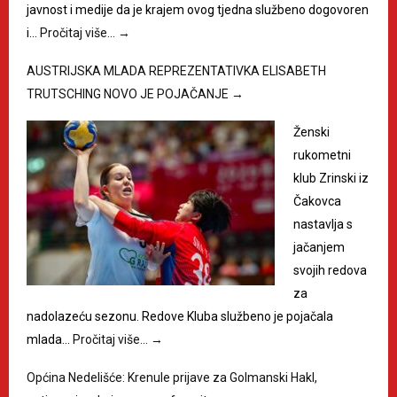
javnost i medije da je krajem ovog tjedna službeno dogovoren
i…
Pročitaj više…
→
AUSTRIJSKA MLADA REPREZENTATIVKA ELISABETH
TRUTSCHING NOVO JE POJAČANJE
→
Ženski
rukometni
klub Zrinski iz
Čakovca
nastavlja s
jačanjem
svojih redova
za
nadolazeću sezonu. Redove Kluba službeno je pojačala
mlada…
Pročitaj više…
→
Općina Nedelišće: Krenule prijave za Golmanski Hakl,