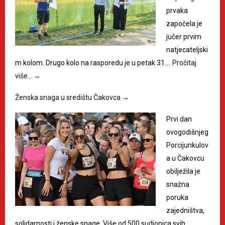
prvaka
započela je
jučer prvim
natjecateljski
m kolom. Drugo kolo na rasporedu je u petak 31.…
Pročitaj
više…
→
Ženska snaga u središtu Čakovca
→
Prvi dan
ovogodišnjeg
Porcijunkulov
a u Čakovcu
obilježila je
snažna
poruka
zajedništva,
solidarnosti i ženske snage. Više od 500 sudionica svih…