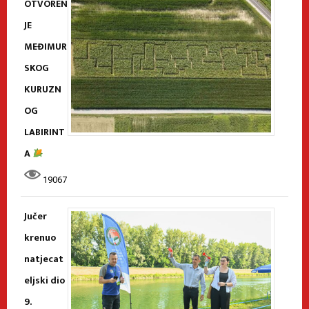
OTVOREN
JE
MEĐIMUR
SKOG
KURUZN
OG
LABIRINT
A
19067
Jučer
krenuo
natjecat
eljski dio
9.