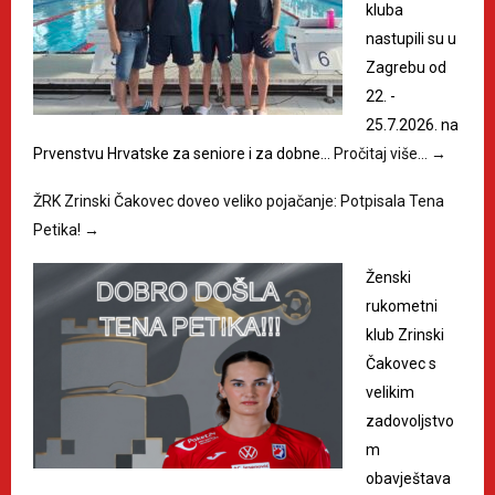
kluba
nastupili su u
Zagrebu od
22. -
25.7.2026. na
Prvenstvu Hrvatske za seniore i za dobne…
Pročitaj više…
→
ŽRK Zrinski Čakovec doveo veliko pojačanje: Potpisala Tena
Petika!
→
Ženski
rukometni
klub Zrinski
Čakovec s
velikim
zadovoljstvo
m
obavještava