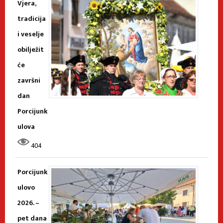
Vjera,
tradicija
i veselje
obilježit
će
završni
dan
Porcijunk
ulova
404
Porcijunk
ulovo
2026. –
pet dana