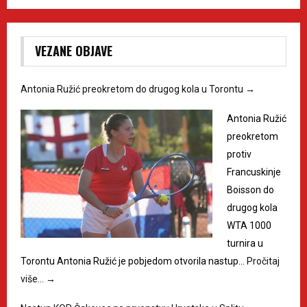
VEZANE OBJAVE
Antonia Ružić preokretom do drugog kola u Torontu
→
Antonia Ružić
preokretom
protiv
Francuskinje
Boisson do
drugog kola
WTA 1000
turnira u
Torontu Antonia Ružić je pobjedom otvorila nastup…
Pročitaj
više…
→