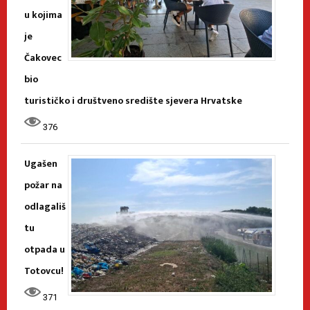
u kojima
je
Čakovec
bio
turističko i društveno središte sjevera Hrvatske
376
Ugašen
požar na
odlagališ
tu
otpada u
Totovcu!
371