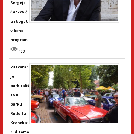
Sergeja
Ćetković
a i bogat
vikend
program
433
Zatvaran
je
parkirališ
ta u
parku
Rudolfa
Kropeka-
Olditeme