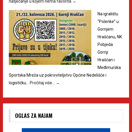
natjecanje u kojem nema favorita
→
Na igralištu
“Polenke” u
Gornjem
Hrašćanu, NK
Pobjeda
Gornji
Hrašćan i
Međimurska
Sportska Mreža uz pokroviteljstvo Općine Nedelišće i
logističku…
Pročitaj više…
→
OGLAS ZA NAJAM