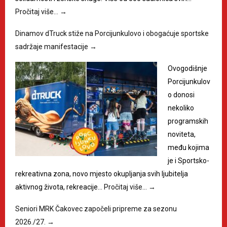
Pročitaj više…
→
Dinamov dTruck stiže na Porcijunkulovo i obogaćuje sportske
sadržaje manifestacije
→
Ovogodišnje
Porcijunkulov
o donosi
nekoliko
programskih
noviteta,
među kojima
je i Sportsko-
rekreativna zona, novo mjesto okupljanja svih ljubitelja
aktivnog života, rekreacije…
Pročitaj više…
→
Seniori MRK Čakovec započeli pripreme za sezonu
2026./27.
→