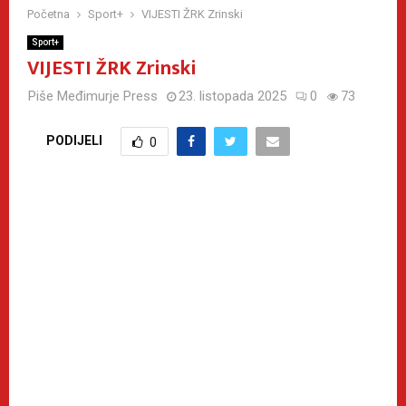
Početna
Sport+
VIJESTI ŽRK Zrinski
Sport+
VIJESTI ŽRK Zrinski
Piše
Međimurje Press
23. listopada 2025
0
73
PODIJELI
0