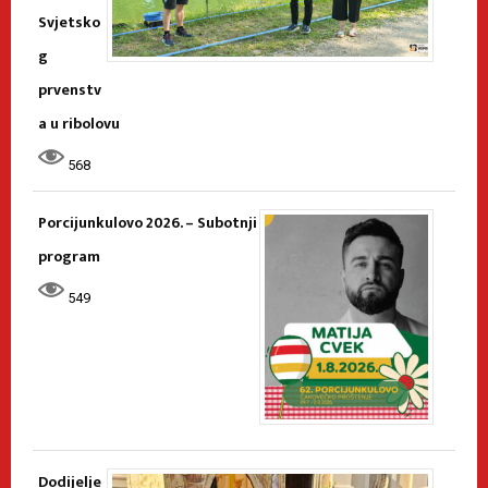
Svjetsko
g
prvenstv
a u ribolovu
568
Porcijunkulovo 2026. – Subotnji
program
549
Dodijelje