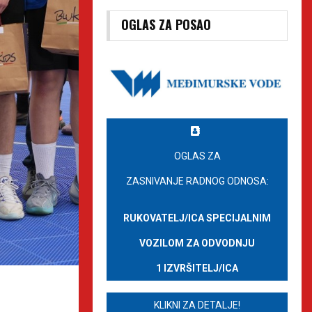
OGLAS ZA POSAO
OGLAS ZA
ZASNIVANJE RADNOG ODNOSA:
RUKOVATELJ/ICA SPECIJALNIM
VOZILOM ZA ODVODNJU
1 IZVRŠITELJ/ICA
KLIKNI ZA DETALJE!