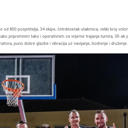
e od 800 posjetitelja, 34 ekipe, četrdesetak utakmica, veliki broj volo
ako pripremnim tako i operativnim za vrijeme trajanja turnira, 30-ak p
atora, puno dobre glazbe i vibracija uz navijanje, bodrenje i druženje.