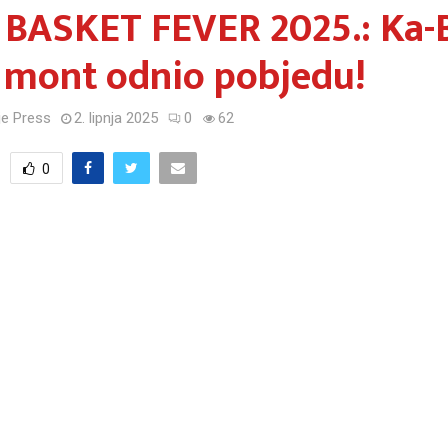
 BASKET FEVER 2025.: Ka-
 mont odnio pobjedu!
e Press
2. lipnja 2025
0
62
0