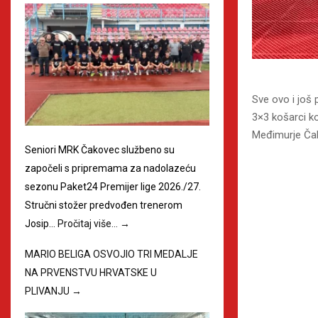
Sve ovo i još 
3×3 košarci ko
Međimurje Ča
Seniori MRK Čakovec službeno su
započeli s pripremama za nadolazeću
sezonu Paket24 Premijer lige 2026./27.
Stručni stožer predvođen trenerom
Josip…
Pročitaj više…
→
MARIO BELIGA OSVOJIO TRI MEDALJE
NA PRVENSTVU HRVATSKE U
PLIVANJU
→