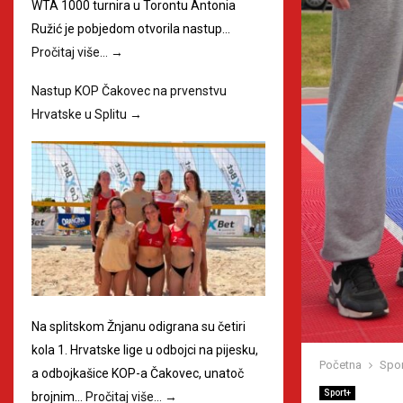
WTA 1000 turnira u Torontu Antonia
Ružić je pobjedom otvorila nastup…
Pročitaj više…
→
Nastup KOP Čakovec na prvenstvu
Hrvatske u Splitu
→
Na splitskom Žnjanu odigrana su četiri
kola 1. Hrvatske lige u odbojci na pijesku,
Početna
Spor
a odbojkašice KOP-a Čakovec, unatoč
Sport+
brojnim…
Pročitaj više…
→