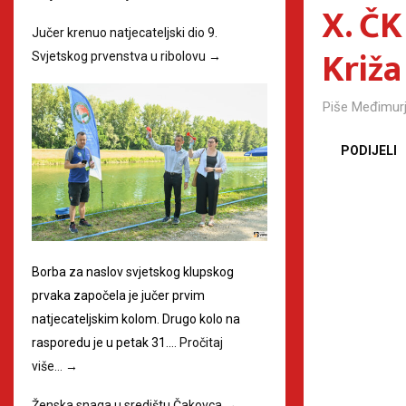
X. ČK
Jučer krenuo natjecateljski dio 9.
Križa
Svjetskog prvenstva u ribolovu
→
Piše
Međimurj
PODIJELI
Borba za naslov svjetskog klupskog
prvaka započela je jučer prvim
natjecateljskim kolom. Drugo kolo na
rasporedu je u petak 31.…
Pročitaj
više…
→
Ženska snaga u središtu Čakovca
→