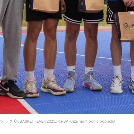
t+
X. ČK BASKET FEVER 2025.: Ka-BA Križa mont odnio pobjedu!