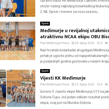
Upravni odbor KK Međimurje Čakovec imenova
stožer našeg najboljeg košarkaškog kluba koji
2. ML Sjever i trenere za novu sezonu...
Sport+
Međimurje u revijalnoj utakmic
atraktivnu NCAA ekipu OBU Bis
Piše
Međimurje Press
28. lipnja 2026
0
Naš hrvatski košarkaški drugoligaš Međimurj
petak je ugostio jednu od najspektakularniji
je posljednjih godina gostovala u našem kraj
Sport+
Vijesti KK Međimurje
Piše
Međimurje Press
15. lipnja 2026
0
Izvrsno 5. mjesto ekipe Međimurja U13 na j
Sobota Cupu Još jedan odličan rezultat posti
ekipa, ovaj put na Murska Sobota...