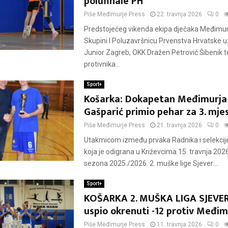
polufinale PH
Piše
Međimurje Press
22. travnja 2026
0
Predstojećeg vikenda ekipa dječaka Međimurj
Skupini I Poluzavršnicu Prvenstva Hrvatske 
Junior Zagreb, OKK Dražen Petrović Šibenik 
protivnika...
Sport+
Košarka: Dokapetan Međimurja
Gašparić primio pehar za 3. mjes
Piše
Međimurje Press
21. travnja 2026
0
Utakmicom između prvaka Radnika i selekcije
koja je odigrana u Križevcima 15. travnja 202
sezona 2025./2026. 2. muške lige Sjever....
Sport+
KOŠARKA 2. MUŠKA LIGA SJEVER
uspio okrenuti -12 protiv Međim
Piše
Međimurje Press
11. travnja 2026
0