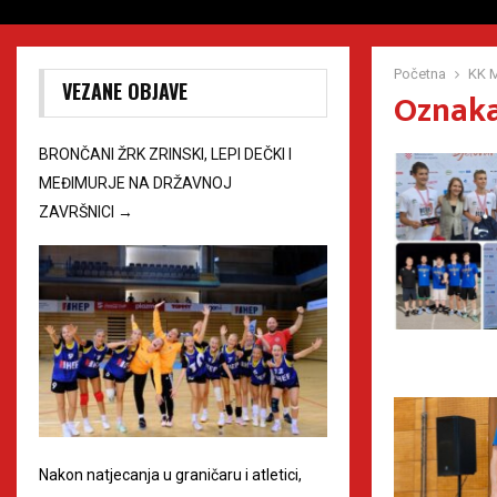
Početna
KK 
VEZANE OBJAVE
Oznaka
BRONČANI ŽRK ZRINSKI, LEPI DEČKI I
MEĐIMURJE NA DRŽAVNOJ
ZAVRŠNICI
→
Nakon natjecanja u graničaru i atletici,