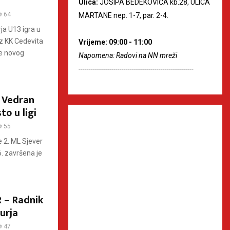
Ulica:
JOSIPA BEDEKOVIĆA kb.28, ULICA
64
MARTANE nep. 1-7, par. 2-4.
a U13 igra u
uz KK Cedevita
Vrijeme: 09:00 - 11:00
te novog
Napomena: Radovi na NN mreži
--------------------------------------------------------
 Vedran
to u ligi
55
 2. ML Sjever
6. završena je
 – Radnik
urja
47