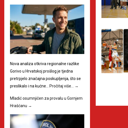
Nova analiza otkriva regionalne razlike
Gorivo u Hrvatskoj prošlog je tjedna
pretrpjelo značajna poskupljenja, što se
preslikalo i na kućne…
Pročitaj više…
→
Mladić osumnjičen za provalu u Gornjem
Hrašćanu
→