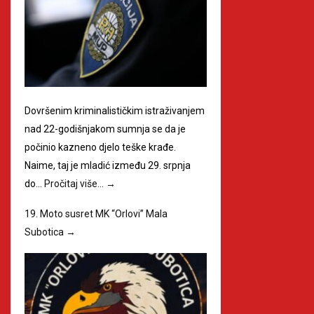
Dovršenim kriminalističkim istraživanjem
nad 22-godišnjakom sumnja se da je
počinio kazneno djelo teške krađe.
Naime, taj je mladić između 29. srpnja
do…
Pročitaj više…
→
19. Moto susret MK “Orlovi” Mala
Subotica
→