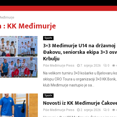
Međimurje
 : KK Međimurje
Sport+
3×3 Međimurje U14 na državnoj 
Đakovu, seniorska ekipa 3×3 osv
Krbulju
Piše
Međimurje Press
7. srpnja 2026
0
Na velikom turniru 3×3 košarke u Bjelovaru koj
sklopu CRO Toura u organizaciji 3×3 KK Borik,
klub Međimurje nastupio je sa...
Sport+
Novosti iz KK Međimurje Čakov
Piše
Međimurje Press
2. srpnja 2026
0