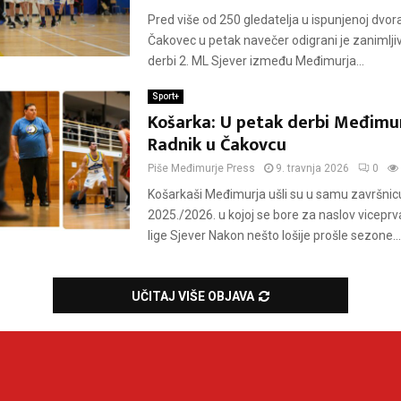
Pred više od 250 gledatelja u ispunjenoj dvora
Čakovec u petak navečer odigrani je zanimljiv
derbi 2. ML Sjever između Međimurja...
Sport+
Košarka: U petak derbi Međimur
Radnik u Čakovcu
Piše
Međimurje Press
9. travnja 2026
0
Košarkaši Međimurja ušli su u samu završni
2025./2026. u kojoj se bore za naslov vicepr
lige Sjever Nakon nešto lošije prošle sezone...
UČITAJ VIŠE OBJAVA