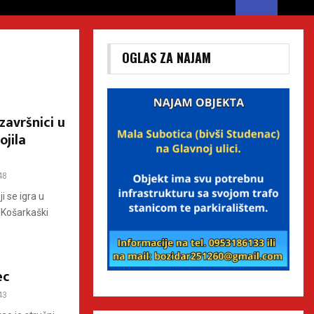
OGLAS ZA NAJAM
završnici u
ojila
48
i se igra u
 Košarkaški
ec
43