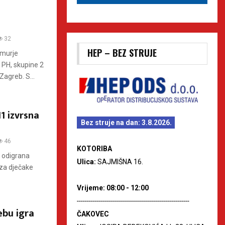
32
HEP – BEZ STRUJE
imurje
 PH, skupine 2
Zagreb. S...
1 izvrsna
Bez struje na dan: 3.8.2026.
46
KOTORIBA
e odigrana
Ulica:
SAJMIŠNA 16.
 za dječake
Vrijeme: 08:00 - 12:00
--------------------------------------------------------
ebu igra
ČAKOVEC