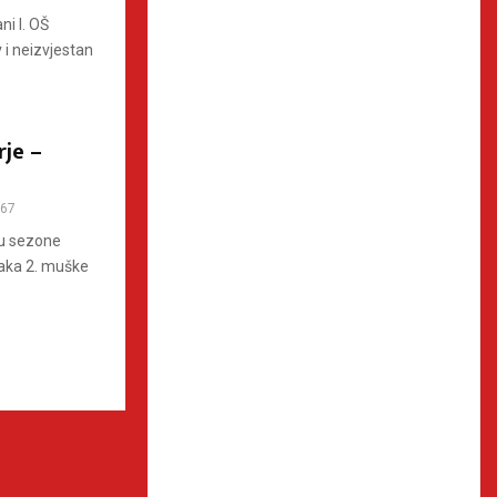
ni I. OŠ
 i neizvjestan
je –
67
cu sezone
vaka 2. muške