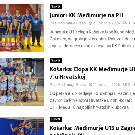
Sport+
Juniori KK Međimurje na PH
Piše
Međimurje Press
21. svibnja 2026
0
Juniorska U19 ekipa Košarkaškog kluba Međ
Čakovec, odigrala je vrlo dobru Poluzavršnicu
kojoj je domaćin ovog svibnja bio KK Dubrava 
Sport+
Košarka: Ekipa KK Međimurje U1
7. u Hrvatskoj
Piše
Međimurje Press
11. svibnja 2026
0
Od petka 8. do nedjelje 10. svibnja u Pazinu j
završnica Prvenstva Hrvatske u mini-košarci
U11. Među 10 najboljih hrvatskih klubova u...
Sport+
Košarka: Međimurje U13 u Zagr