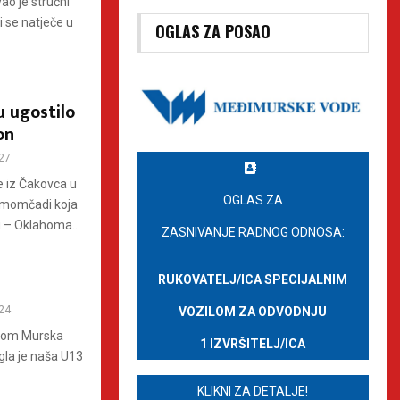
o je stručni
 se natječe u
OGLAS ZA POSAO
u ugostilo
on
27
e iz Čakovca u
OGLAS ZA
h momčadi koja
u – Oklahoma...
ZASNIVANJE RADNOG ODNOSA:
RUKOVATELJ/ICA SPECIJALNIM
24
VOZILOM ZA ODVODNJU
akom Murska
1 IZVRŠITELJ/ICA
gla je naša U13
KLIKNI ZA DETALJE!