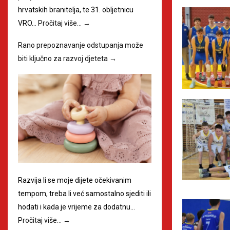
hrvatskih branitelja, te 31. obljetnicu
VRO…
Pročitaj više…
→
Rano prepoznavanje odstupanja može
biti ključno za razvoj djeteta
→
Razvija li se moje dijete očekivanim
tempom, treba li već samostalno sjediti ili
hodati i kada je vrijeme za dodatnu…
Pročitaj više…
→