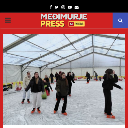
Facebook
Twitter
Instagram
Youtube
Email
PRIMARY
MENU