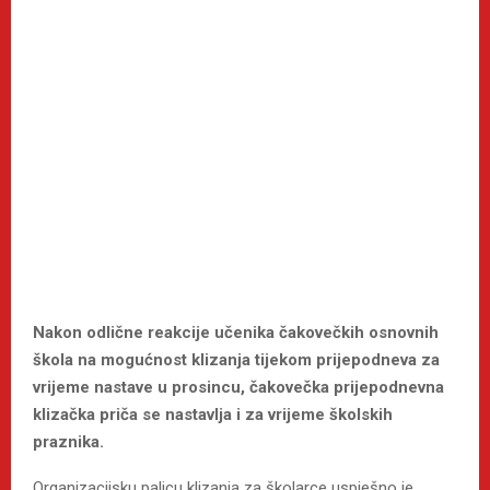
Nakon odlične reakcije učenika čakovečkih osnovnih
škola na mogućnost klizanja tijekom prijepodneva za
vrijeme nastave u prosincu, čakovečka prijepodnevna
klizačka priča se nastavlja i za vrijeme školskih
praznika.
Organizacijsku palicu klizanja za školarce uspješno je