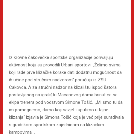
Iz krovne čakovečke sportske organizacije pohvaljuju
aktivnost koju su provodili Urbani sportovi: „Želimo svima
koji rade prve klizačke korake dati dodatnu mogućnost da
ih učine pod stručnim nadzorom“ poručuju iz ZSU
Čakovca. A za stručni nadzor na klizalištu ispod šatora
postavljenog na igralištu Macanovog doma brinut će se
ekipa trenera pod vodstvom Simone Tošić. „Mi smo tu da
im pomognemo, damo koji savjet i uputimo u tajne
klizanja“ izjavila je Simona Tošić koja je već prije surađivala
s gradskom sportskom zajednicom na klizačkim
kampovima. „