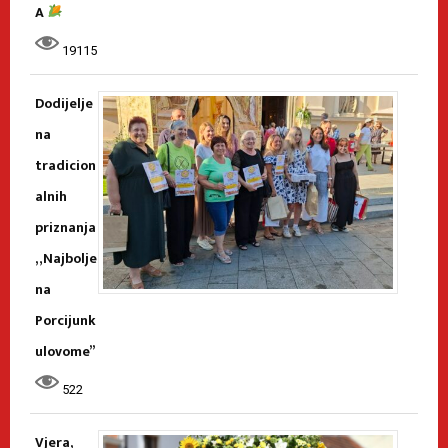
A
19115
Dodijelje
na
tradicion
alnih
priznanja
„Najbolje
na
Porcijunk
ulovome”
522
Vjera,