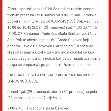
Zimski sportski praznici“ bit će održani radnim danom
tijekom praznika i to u satnici od 9 do 12 sati. Termini su
podijeljeni u tri ture i to: od 9.00-9.45 (1.OŠ Čakovec,), od
10.00 do 10.45 (2.OŠ I OŠ Ivanovec) i od 11.00 do 11.45
(3.OŠ, OŠ Kuršanec i Područna škola Krištanovec i Novo
Selo Rok te učenici s područja Grada Čakovca koji
pohađaju škole u Šenkovcu i Strahonincu). Korištenje
klizališta i najam klizaljki za osnovnoškolce bit će kao i
dosad besplatni, a kineziolozi koji će pomagati učenicima
mogu se prepoznati po posebnim žutim markerima.
RASPORED BESPLATNOG KLIZANJA ZA ČAKOVEČKE
OSNOVNOŠKOLCE
Ponedjeljak (29. prosinca), utorak (30. prosinca), srijeda
(31. prosinca) i petak (2. siječnja).
9:00-9:45 – 1. osnovna škola Čakovec