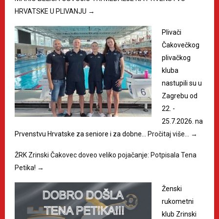
HRVATSKE U PLIVANJU
→
Plivači
Čakovečkog
plivačkog
kluba
nastupili su u
Zagrebu od
22. -
25.7.2026. na
Prvenstvu Hrvatske za seniore i za dobne…
Pročitaj više…
→
ŽRK Zrinski Čakovec doveo veliko pojačanje: Potpisala Tena
Petika!
→
Ženski
rukometni
klub Zrinski