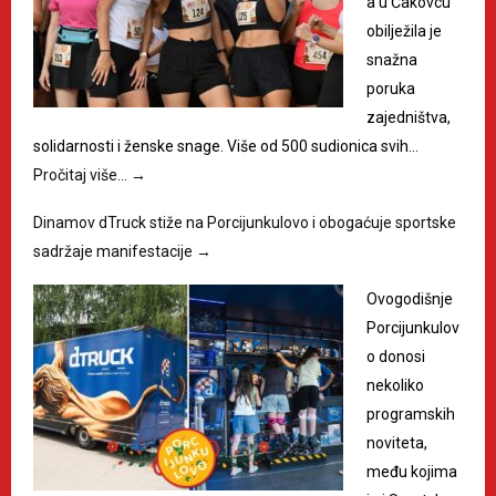
a u Čakovcu
obilježila je
snažna
poruka
zajedništva,
solidarnosti i ženske snage. Više od 500 sudionica svih…
Pročitaj više…
→
Dinamov dTruck stiže na Porcijunkulovo i obogaćuje sportske
sadržaje manifestacije
→
Ovogodišnje
Porcijunkulov
o donosi
nekoliko
programskih
noviteta,
među kojima