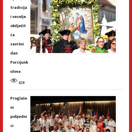
tradicija
i veselje
obilježit
će
završni
dan
Porcijunk
ulova
428
Proglaše
ni
pobjedni
ci