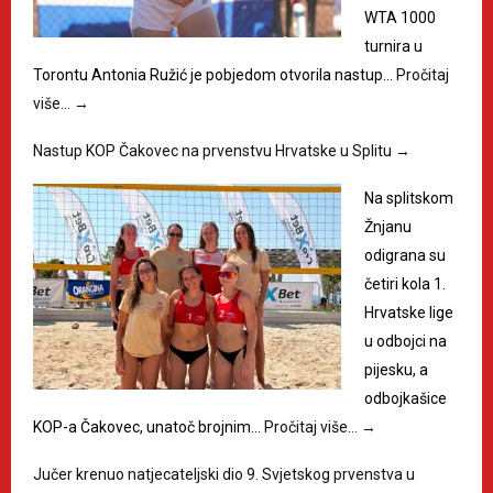
WTA 1000
turnira u
Torontu Antonia Ružić je pobjedom otvorila nastup…
Pročitaj
više…
→
Nastup KOP Čakovec na prvenstvu Hrvatske u Splitu
→
Na splitskom
Žnjanu
odigrana su
četiri kola 1.
Hrvatske lige
u odbojci na
pijesku, a
odbojkašice
KOP-a Čakovec, unatoč brojnim…
Pročitaj više…
→
Jučer krenuo natjecateljski dio 9. Svjetskog prvenstva u