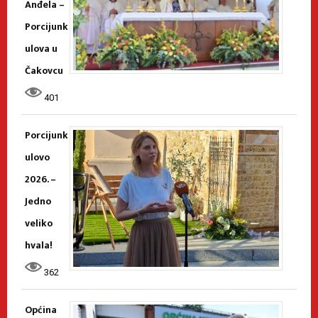
Anđela –
Porcijunk
ulova u
Čakovcu
401
Porcijunk
ulovo
2026. –
Jedno
veliko
hvala!
362
Općina