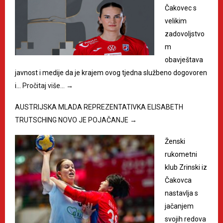
Čakovec s
velikim
zadovoljstvo
m
obavještava
javnost i medije da je krajem ovog tjedna službeno dogovoren
i…
Pročitaj više…
→
AUSTRIJSKA MLADA REPREZENTATIVKA ELISABETH
TRUTSCHING NOVO JE POJAČANJE
→
Ženski
rukometni
klub Zrinski iz
Čakovca
nastavlja s
jačanjem
svojih redova