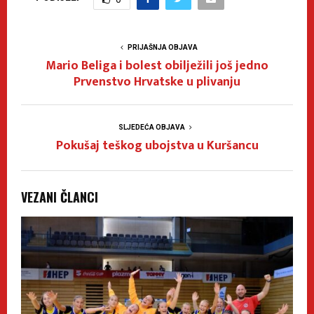
PRIJAŠNJA OBJAVA
Mario Beliga i bolest obilježili još jedno
Prvenstvo Hrvatske u plivanju
SLJEDEĆA OBJAVA
Pokušaj teškog ubojstva u Kuršancu
VEZANI ČLANCI