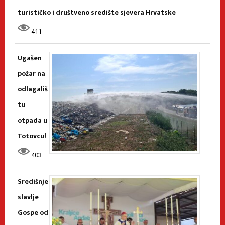
turističko i društveno središte sjevera Hrvatske
411
Ugašen
požar na
odlagališ
tu
otpada u
Totovcu!
403
Središnje
slavlje
Gospe od