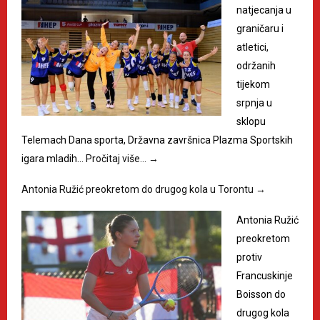
natjecanja u
graničaru i
atletici,
održanih
tijekom
srpnja u
sklopu
Telemach Dana sporta, Državna završnica Plazma Sportskih
igara mladih…
Pročitaj više…
→
Antonia Ružić preokretom do drugog kola u Torontu
→
Antonia Ružić
preokretom
protiv
Francuskinje
Boisson do
drugog kola