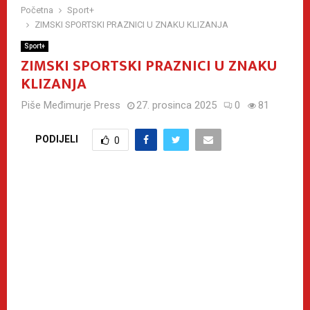
Početna
Sport+
ZIMSKI SPORTSKI PRAZNICI U ZNAKU KLIZANJA
Sport+
ZIMSKI SPORTSKI PRAZNICI U ZNAKU
KLIZANJA
Piše
Međimurje Press
27. prosinca 2025
0
81
PODIJELI
0