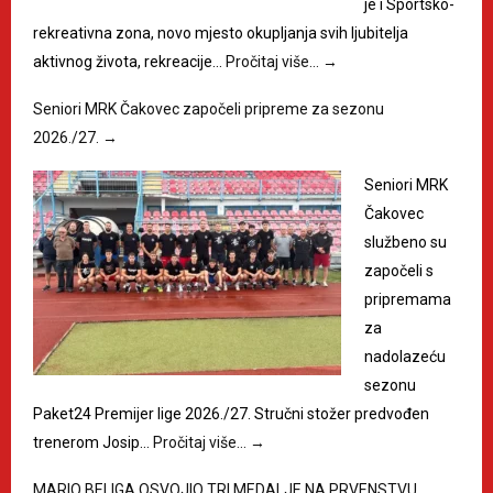
je i Sportsko-
rekreativna zona, novo mjesto okupljanja svih ljubitelja
aktivnog života, rekreacije…
Pročitaj više…
→
Seniori MRK Čakovec započeli pripreme za sezonu
2026./27.
→
Seniori MRK
Čakovec
službeno su
započeli s
pripremama
za
nadolazeću
sezonu
Paket24 Premijer lige 2026./27. Stručni stožer predvođen
trenerom Josip…
Pročitaj više…
→
MARIO BELIGA OSVOJIO TRI MEDALJE NA PRVENSTVU