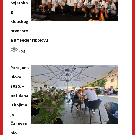
Svjetsko
g
klupskog
prvenstv
a u feeder ribolovu
425
Porcijunk
ulovo
2026. –
pet dana
u kojima
je
Čakovec
bio