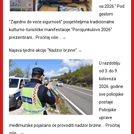
va 2026." Pod
geslom
"Zajedno do veće sigurnosti" posjetiteljima tradicionalne
kulturno-turističke manifestacije "Porcijunkulovo 2026"
prezentirani…
Pročitaj više…
→
Najava tjedne akcije “Nadzor brzine”
→
U razdoblju
od 3. do 9.
kolovoza
2026. godine
sve policijske
postaje
Policijske
uprave
međimurske pojačano će provoditi nadzor brzine.…
Pročitaj
više…
→