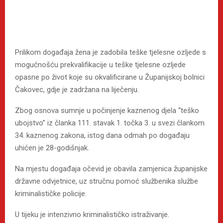
Prilikom događaja žena je zadobila teške tjelesne ozljede s
mogućnošću prekvalifikacije u teške tjelesne ozljede
opasne po život koje su okvalificirane u Županijskoj bolnici
Čakovec, gdje je zadržana na liječenju.
Zbog osnova sumnje u počinjenje kaznenog djela “teško
ubojstvo” iz članka 111. stavak 1. točka 3. u svezi člankom
34. kaznenog zakona, istog dana odmah po događaju
uhićen je 28-godišnjak.
Na mjestu događaja očevid je obavila zamjenica županijske
državne odvjetnice, uz stručnu pomoć službenika službe
kriminalističke policije.
U tijeku je intenzivno kriminalističko istraživanje.