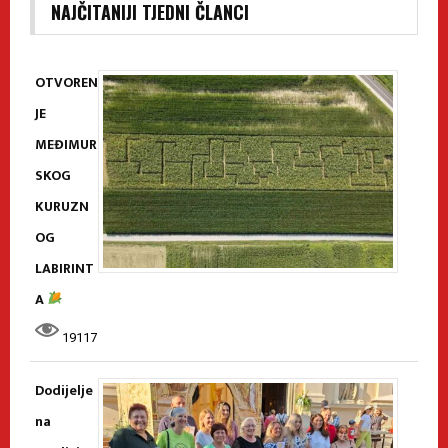
NAJČITANIJI TJEDNI ČLANCI
OTVOREN
JE
MEĐIMUR
SKOG
KURUZN
OG
LABIRINT
A
19117
Dodijelje
na