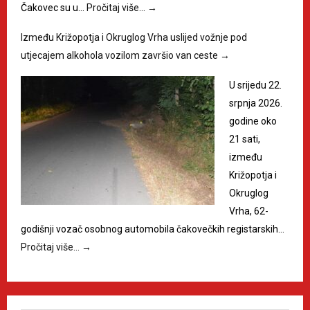
Čakovec su u…
Pročitaj više…
→
Između Križopotja i Okruglog Vrha uslijed vožnje pod
utjecajem alkohola vozilom završio van ceste
→
U srijedu 22.
srpnja 2026.
godine oko
21 sati,
između
Križopotja i
Okruglog
Vrha, 62-
godišnji vozač osobnog automobila čakovečkih registarskih…
Pročitaj više…
→