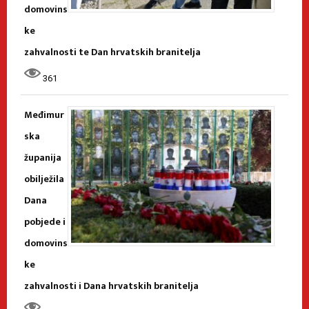
domovins
ke
zahvalnosti te Dan hrvatskih branitelja
361
Međimur
ska
županija
obilježila
Dana
pobjede i
domovins
ke
zahvalnosti i Dana hrvatskih branitelja