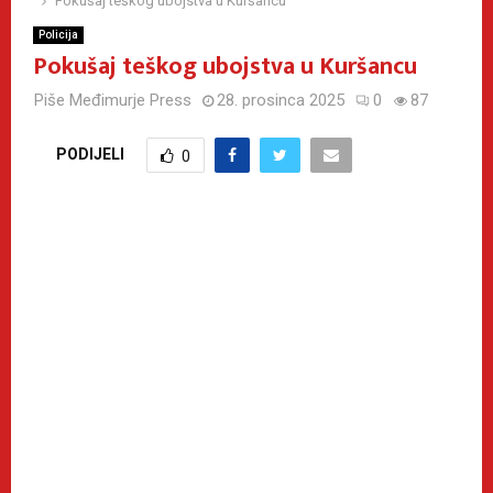
Pokušaj teškog ubojstva u Kuršancu
Policija
Pokušaj teškog ubojstva u Kuršancu
Piše
Međimurje Press
28. prosinca 2025
0
87
PODIJELI
0