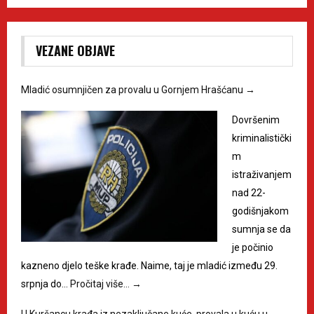
VEZANE OBJAVE
Mladić osumnjičen za provalu u Gornjem Hrašćanu
→
Dovršenim
kriminalistički
m
istraživanjem
nad 22-
godišnjakom
sumnja se da
je počinio
kazneno djelo teške krađe. Naime, taj je mladić između 29.
srpnja do…
Pročitaj više…
→