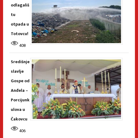
odlagališ
tu
otpada u
Totovcu!
408
Središnje
slavlje
Gospe od
Anđela –
Porcijunk
ulova u
Čakovcu
406