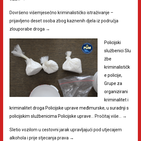
Dovršeno višemjesečno kriminalističko istraživanje –
prijavljeno deset osoba zbog kaznenih djela iz područja
zlouporabe droga
→
Policijski
službenici Slu
žbe
kriminalističk
e policije,
Grupe za
organizirani
kriminalitet i
kriminalitet droga Policijske uprave međimurske, u suradnji s
policijskim službenicima Policijske uprave…
Pročitaj više…
→
Sletio vozilom u cestovni jarak upravljajući pod utjecajem
alkohola i prije stjecanja prava
→