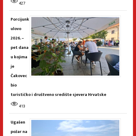
427
Porcijunk
ulovo
2026. –
pet dana
u kojima
je
Čakovec
bio
turističko i društveno središte sjevera Hrvatske
413
Ugašen
požar na