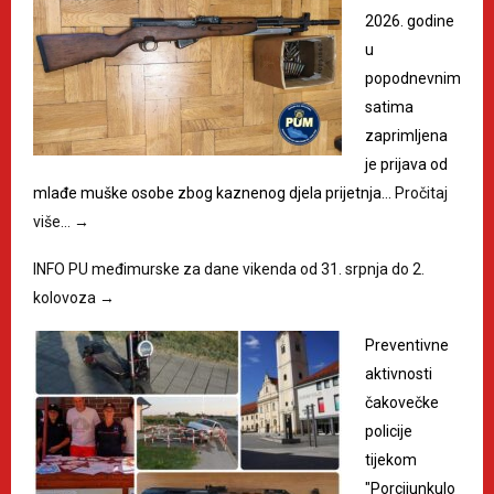
2026. godine
u
popodnevnim
satima
zaprimljena
je prijava od
mlađe muške osobe zbog kaznenog djela prijetnja…
Pročitaj
više…
→
INFO PU međimurske za dane vikenda od 31. srpnja do 2.
kolovoza
→
Preventivne
aktivnosti
čakovečke
policije
tijekom
"Porcijunkulo