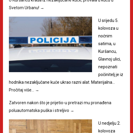
U Kuršancu krađa iz nezaključane kuće, provala u kuću u
Svetom Urbanu!
→
U srijedu 5.
kolovoza u
noćnim
satima, u
Kuršancu,
Glavnoj ulici,
nepoznati
počinitelj je iz
hodnika nezaključane kuće ukrao razni alat. Materijalna…
Pročitaj više…
→
Zatvoren nakon što je prijetio-u pretrazi mu pronađena
poluautomatska puška i streljivo
→
U nedjelju 2.
kolovoza