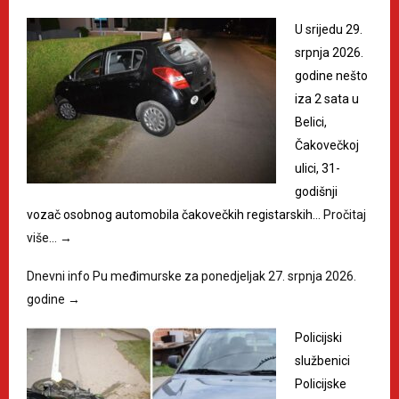
U srijedu 29.
srpnja 2026.
godine nešto
iza 2 sata u
Belici,
Čakovečkoj
ulici, 31-
godišnji
vozač osobnog automobila čakovečkih registarskih…
Pročitaj
više…
→
Dnevni info Pu međimurske za ponedjeljak 27. srpnja 2026.
godine
→
Policijski
službenici
Policijske