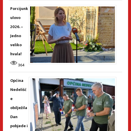
Porcijunk
ulovo
2026. –
Jedno
veliko
hvala!
364
Općina
Nedelišć
e
obilježila
Dan
pobjede i