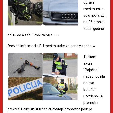
uprave
međimurske
su u noći s 25.
na 26. srpnja
2026. godine
od 16 do 4 sati…
Pročitaj više…
→
Dnevna informacija PU međimurske za dane vikenda
→
Tijekom
akcije
"Pojačani
nadzor vozila
na dva
kotača“
utvrđeno 54
prometni
prekršaj Policijski službenici Postaje prometne policije