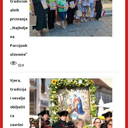
tradicion
alnih
priznanja
„Najbolje
na
Porcijunk
ulovome”
524
Vjera,
tradicija
i veselje
obilježit
će
završni