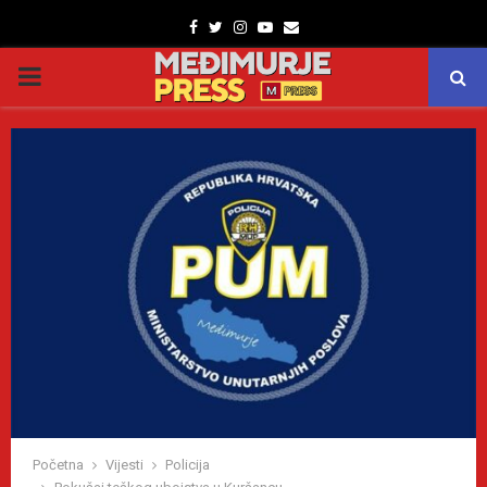
Facebook
Twitter
Instagram
Youtube
Email
PRIMARY
MENU
Početna
Vijesti
Policija