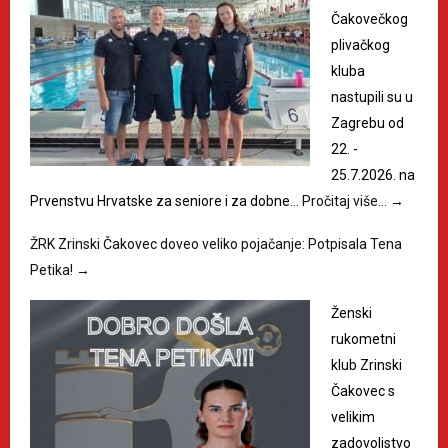
Čakovečkog
plivačkog
kluba
nastupili su u
Zagrebu od
22. -
25.7.2026. na
Prvenstvu Hrvatske za seniore i za dobne…
Pročitaj više…
→
ŽRK Zrinski Čakovec doveo veliko pojačanje: Potpisala Tena
Petika!
→
Ženski
rukometni
klub Zrinski
Čakovec s
velikim
zadovoljstvo