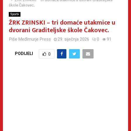
škole Čakovec.
Sport+
ŽRK ZRINSKI – tri domaće utakmice u
dvorani Graditeljske škole Čakovec.
Piše
Međimurje Press
29. siječnja 2026
0
91
PODIJELI
0