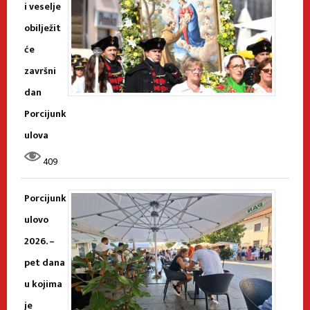
i veselje
obilježit
će
završni
dan
Porcijunk
ulova
409
Porcijunk
ulovo
2026. –
pet dana
u kojima
je