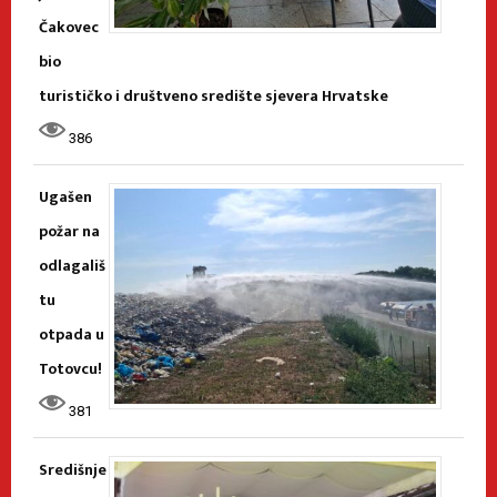
Čakovec
bio
turističko i društveno središte sjevera Hrvatske
386
Ugašen
požar na
odlagališ
tu
otpada u
Totovcu!
381
Središnje