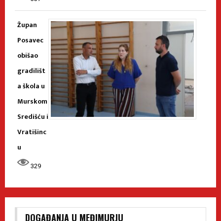
Župan
Posavec
obišao
gradilišt
a škola u
Murskom
Središću i
Vratišinc
u
329
DOGAĐANJA U MEĐIMURJU