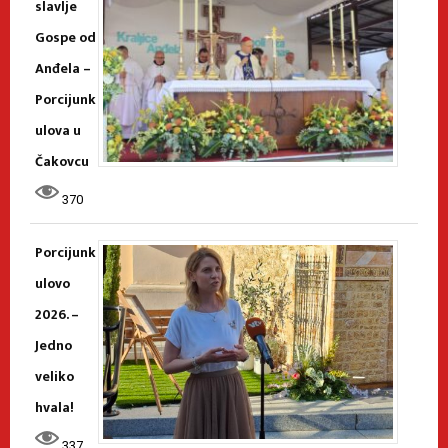
slavlje
Gospe od
Anđela –
Porcijunk
ulova u
Čakovcu
370
Porcijunk
ulovo
2026. –
Jedno
veliko
hvala!
337