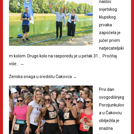
naslov
svjetskog
klupskog
prvaka
započela je
jučer prvim
natjecateljski
m kolom. Drugo kolo na rasporedu je u petak 31.…
Pročitaj
više…
→
Ženska snaga u središtu Čakovca
→
Prvi dan
ovogodišnjeg
Porcijunkulov
a u Čakovcu
obilježila je
snažna