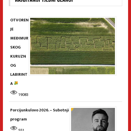
OTVOREN
JE
MEĐIMUR
SKOG
KURUZN
OG
LABIRINT
A
19083
Porcijunkulovo 2026. – Subotnji
program
551