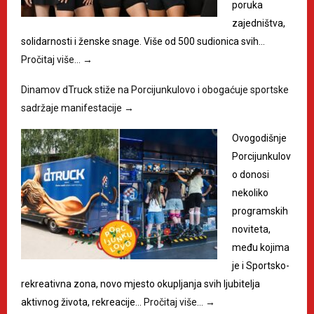
poruka
zajedništva,
solidarnosti i ženske snage. Više od 500 sudionica svih…
Pročitaj više…
→
Dinamov dTruck stiže na Porcijunkulovo i obogaćuje sportske
sadržaje manifestacije
→
Ovogodišnje
Porcijunkulov
o donosi
nekoliko
programskih
noviteta,
među kojima
je i Sportsko-
rekreativna zona, novo mjesto okupljanja svih ljubitelja
aktivnog života, rekreacije…
Pročitaj više…
→