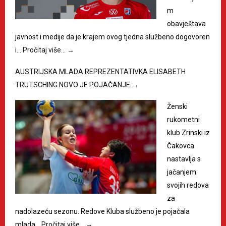
m
obavještava
javnost i medije da je krajem ovog tjedna službeno dogovoren
i…
Pročitaj više…
→
AUSTRIJSKA MLADA REPREZENTATIVKA ELISABETH
TRUTSCHING NOVO JE POJAČANJE
→
Ženski
rukometni
klub Zrinski iz
Čakovca
nastavlja s
jačanjem
svojih redova
za
nadolazeću sezonu. Redove Kluba službeno je pojačala
mlada…
Pročitaj više…
→