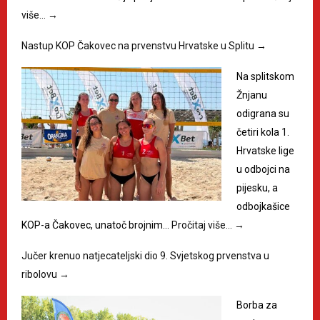
više…
→
Nastup KOP Čakovec na prvenstvu Hrvatske u Splitu
→
Na splitskom
Žnjanu
odigrana su
četiri kola 1.
Hrvatske lige
u odbojci na
pijesku, a
odbojkašice
KOP-a Čakovec, unatoč brojnim…
Pročitaj više…
→
Jučer krenuo natjecateljski dio 9. Svjetskog prvenstva u
ribolovu
→
Borba za