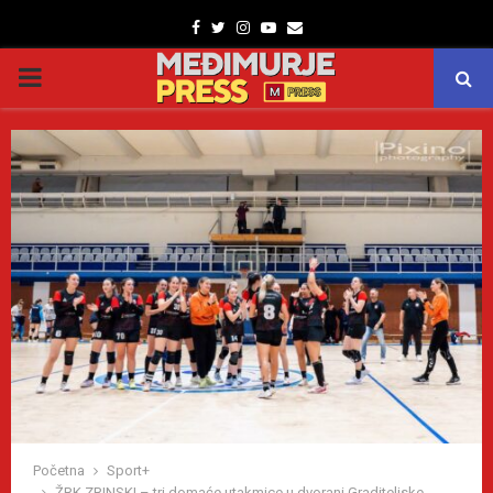
Facebook
Twitter
Instagram
Youtube
Email
PRIMARY
MENU
Početna
Sport+
ŽRK ZRINSKI – tri domaće utakmice u dvorani Graditeljske