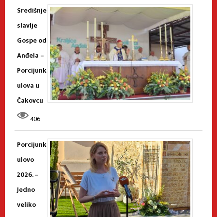
Središnje
slavlje
Gospe od
Anđela –
Porcijunk
ulova u
Čakovcu
406
Porcijunk
ulovo
2026. –
Jedno
veliko