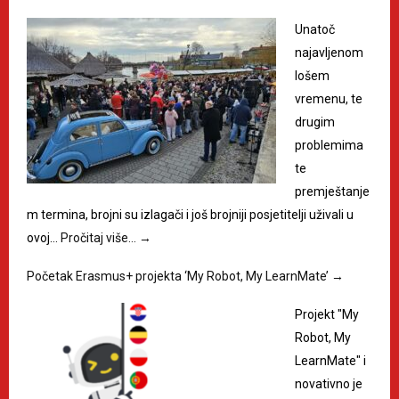
Unatoč
najavljenom
lošem
vremenu, te
drugim
problemima
te
premještanje
m termina, brojni su izlagači i još brojniji posjetitelji uživali u
ovoj…
Pročitaj više…
→
Početak Erasmus+ projekta ‘My Robot, My LearnMate’
→
Projekt "My
Robot, My
LearnMate" i
novativno je