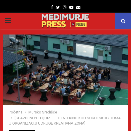
Facebook
Twitter
Instagram
Youtube
Email
PRIMARY
MENU
Početna
Mursko Središće
[GLAZBENI PUB QUIZ – LJETNO KINO KOD SOKOLSKOG DOMA
U ORGANIZACIJI UDRUGE KREATIVNA ZONA]