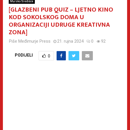
Mursko Središće
[GLAZBENI PUB QUIZ – LJETNO KINO
KOD SOKOLSKOG DOMA U
ORGANIZACIJI UDRUGE KREATIVNA
ZONA]
Piše
Međimurje Press
21. rujna 2024
0
92
PODIJELI
0