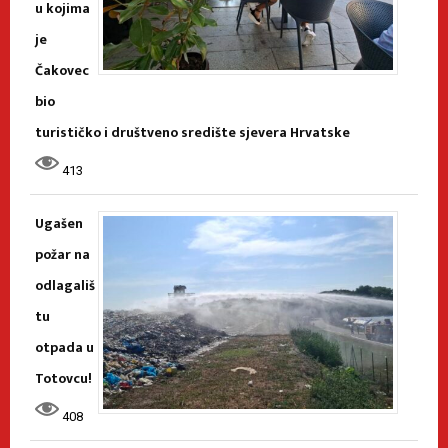
u kojima
je
Čakovec
bio
turističko i društveno središte sjevera Hrvatske
413
Ugašen
požar na
odlagališ
tu
otpada u
Totovcu!
408