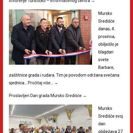
otvorenje Turističko – informativnog centra
→
Mursko
Središće
danas, 4.
prosinca,
obilježilo je
blagdan
svete
Barbare,
zaštitnice grada i rudara. Tim je povodom održana svečana
sjednica…
Pročitaj više…
→
Proslavljen Dan grada Mursko Središće
→
Mursko
Središće svoj
dan
obilježava 27.