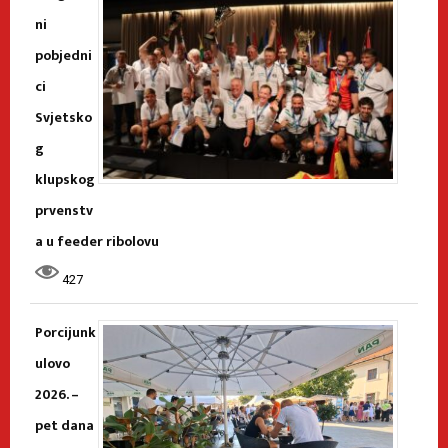
ni
pobjedni
ci
Svjetsko
g
klupskog
prvenstv
a u feeder ribolovu
427
Porcijunk
ulovo
2026. –
pet dana