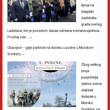
lipnja na
blagdan
zaštitnika
grada svetog
Ladislava, tim je povodom, danas održana svečana sjednica…
Pročitaj više…
→
Obavijest – gdje parkirati na dočeku u podne u Murskom
Središću
→
Zbog velikog
broja
posjetitelja
želimo svima
olakšati
dolazak u
Mursko
Središće, pa