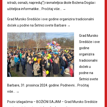
istraži, osnaži, napreduj“) ravnateljica škole Božena Dogša i
učiteljica informatike…
Pročitaj više…
→
Grad Mursko Središće i ove godine organizira tradicionalni
doček u podne na Šetnici svete Barbare
→
Grad Mursko
Središće i ove
godine
organizira
tradicionalni
doček u
podne na
Šetnici svete
Barbare, 31. prosinca 2024. godine. Podnevni…
Pročitaj
više…
→
Poziv izlagačima – BOŽIĆNI SAJAM – Grad Mursko Središće