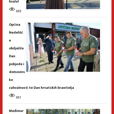
hvala!
365
Općina
Nedelišć
e
obilježila
Dan
pobjede i
domovins
ke
zahvalnosti te Dan hrvatskih branitelja
361
Međimur