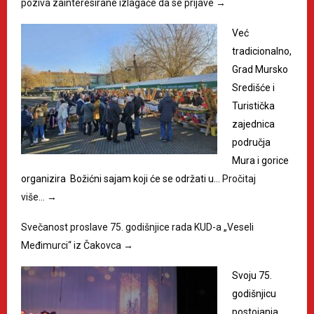
poziva zainteresirane izlagače da se prijave
→
Već
tradicionalno,
Grad Mursko
Središće i
Turistička
zajednica
područja
Mura i gorice
organizira Božićni sajam koji će se održati u…
Pročitaj
više…
→
Svečanost proslave 75. godišnjice rada KUD-a „Veseli
Međimurci“ iz Čakovca
→
Svoju 75.
godišnjicu
postojanja