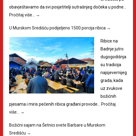
obavještavamo da svi posjetitelji sutrašnjeg dočeka u podne…
Pročitaj više…
→
U Murskom Središću podijeljeno 1500 porcija ribica
→
Ribice na
Badnje jutro
dugogodišnja
su tradicija
najsjevernijeg
grada, kada
uz zvukove
božićnih
pjesama i miris pečenih ribica građani provode…
Pročitaj
više…
→
Božićni sajam na Šetnici svete Barbare u Murskom
Središću
→