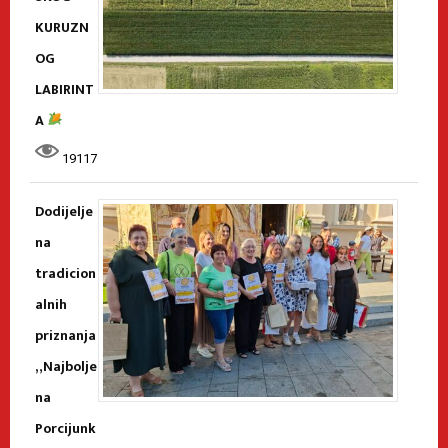
KURUZN
OG
LABIRINT
A
19117
Dodijelje
na
tradicion
alnih
priznanja
„Najbolje
na
Porcijunk