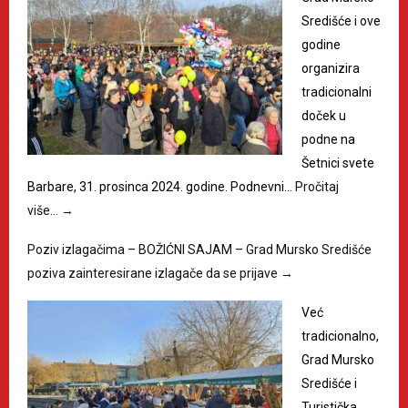
Središće i ove
godine
organizira
tradicionalni
doček u
podne na
Šetnici svete
Barbare, 31. prosinca 2024. godine. Podnevni…
Pročitaj
više…
→
Poziv izlagačima – BOŽIĆNI SAJAM – Grad Mursko Središće
poziva zainteresirane izlagače da se prijave
→
Već
tradicionalno,
Grad Mursko
Središće i
Turistička