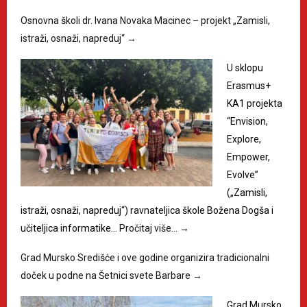
Osnovna školi dr. Ivana Novaka Macinec – projekt „Zamisli,
istraži, osnaži, napreduj“
→
U sklopu
Erasmus+
KA1 projekta
“Envision,
Explore,
Empower,
Evolve”
(„Zamisli,
istraži, osnaži, napreduj“) ravnateljica škole Božena Dogša i
učiteljica informatike…
Pročitaj više…
→
Grad Mursko Središće i ove godine organizira tradicionalni
doček u podne na Šetnici svete Barbare
→
Grad Mursko