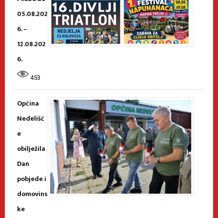
05.08.202
6. –
12.08.202
6.
453
Općina
Nedelišć
e
obilježila
Dan
pobjede i
domovins
ke