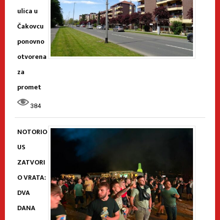
ulica u
Čakovcu
ponovno
otvorena
za
promet
384
NOTORIO
US
ZATVORI
O VRATA:
DVA
DANA