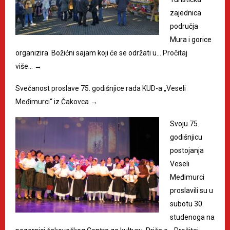
zajednica
područja
Mura i gorice
organizira Božićni sajam koji će se održati u…
Pročitaj
više…
→
Svečanost proslave 75. godišnjice rada KUD-a „Veseli
Međimurci“ iz Čakovca
→
Svoju 75.
godišnjicu
postojanja
Veseli
Međimurci
proslavili su u
subotu 30.
studenoga na