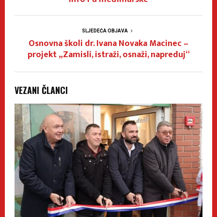
SLJEDEĆA OBJAVA
Osnovna školi dr. Ivana Novaka Macinec –
projekt „Zamisli, istraži, osnaži, napreduj“
VEZANI ČLANCI