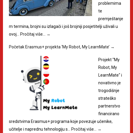
problemima
te
premještanje
m termina, brojni su izlagači i još brojniji posjetitelji uživali u
ovoj…
Pročitaj više…
→
Početak Erasmus+ projekta ‘My Robot, My LearnMate’
→
Projekt "My
Robot, My
LearnMate" i
novativno je
trogodišnje
strateško
partnerstvo
financirano
sredstvima Erasmus+ programa koje povezuje učenike,
učitelje i naprednu tehnologiju s…
Pročitaj više…
→