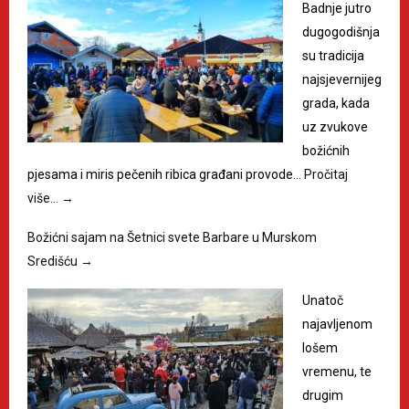
Badnje jutro
dugogodišnja
su tradicija
najsjevernijeg
grada, kada
uz zvukove
božićnih
pjesama i miris pečenih ribica građani provode…
Pročitaj
više…
→
Božićni sajam na Šetnici svete Barbare u Murskom
Središću
→
Unatoč
najavljenom
lošem
vremenu, te
drugim