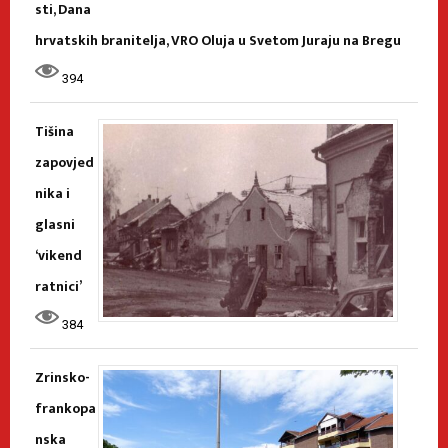
sti, Dana
hrvatskih branitelja, VRO Oluja u Svetom Juraju na Bregu
394
Tišina
zapovjed
nika i
glasni
‘vikend
ratnici’
384
Zrinsko-
frankopa
nska