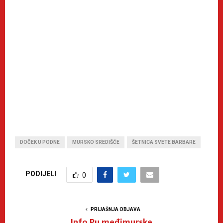
DOČEK U PODNE
MURSKO SREDIŠĆE
ŠETNICA SVETE BARBARE
PODIJELI
0
PRIJAŠNJA OBJAVA
Info Pu međimurske