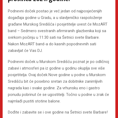
Podnevni doček postao je već jedan od najposjećenijih
događaja godine u Gradu, a u slavljeničko raspoloženje
građane Murskog Središća i posjetitelje uvest će MozART
band – Sedmero svestranih afirmiranih glazbenika koji sa
svirkom počinju u 11:30 sati na Šetnici svete Barbare.
Nakon MozART band-a do kasnih popodnevnih sati
zabavljat će Vas DJ.
Podnevni doček u Murskom Središću poznat je po odličnoj
zabavi i atmosferi pa iz godine u godinu okuplja sve više
posjetitelja. Ovaj doček Nove godine u podne u Murskom
Središću bit će posebno sretan za dobitnike zanimljivih
nagrada kao i svake godine. Za vrhunsku eno i gastro
ponudu pobrinut će se ugostitelji. Točno u podne u zrak će
najmlađi pustiti stotine balone.
Dođite i zabavite se i ove godine na Šetnici svete Barbare!