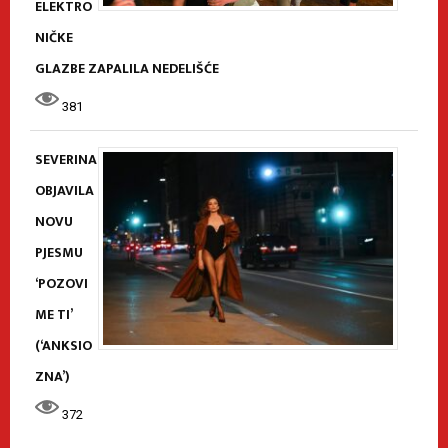
ELEKTRO
NIČKE
GLAZBE ZAPALILA NEDELIŠĆE
381
SEVERINA
OBJAVILA
NOVU
PJESMU
‘POZOVI
ME TI’
(‘ANKSIO
ZNA’)
372