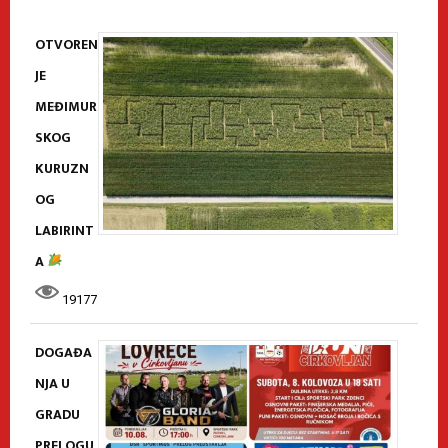
OTVOREN
JE
MEĐIMUR
SKOG
KURUZN
OG
LABIRINT
A
19177
DOGAĐA
NJA U
GRADU
PRELOGU