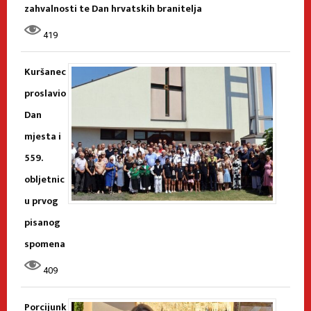
zahvalnosti te Dan hrvatskih branitelja
419
Kuršanec
proslavio
Dan
mjesta i
559.
obljetnic
u prvog
pisanog
spomena
409
Porcijunk