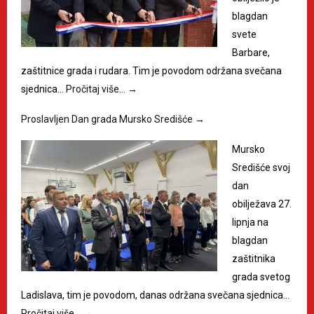
blagdan
svete
Barbare,
zaštitnice grada i rudara. Tim je povodom održana svečana
sjednica…
Pročitaj više…
→
Proslavljen Dan grada Mursko Središće
→
Mursko
Središće svoj
dan
obilježava 27.
lipnja na
blagdan
zaštitnika
grada svetog
Ladislava, tim je povodom, danas održana svečana sjednica…
Pročitaj više…
→