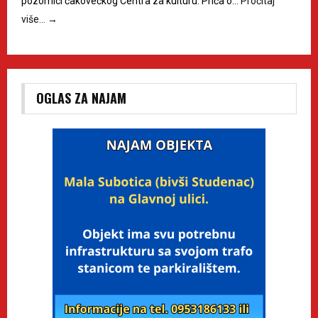
pozornici čakovečkog Centra za kulturu. Priča o…
Pročitaj
više…
→
OGLAS ZA NAJAM