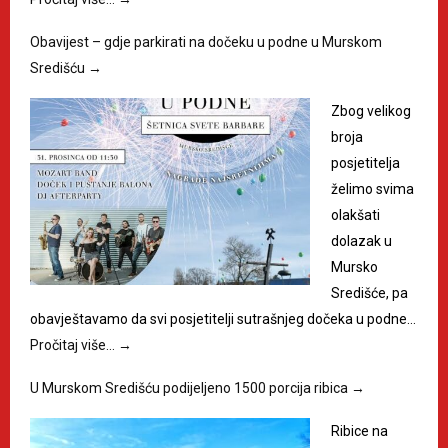
Obavijest – gdje parkirati na dočeku u podne u Murskom
Središću
→
Zbog velikog
broja
posjetitelja
želimo svima
olakšati
dolazak u
Mursko
Središće, pa
obavještavamo da svi posjetitelji sutrašnjeg dočeka u podne…
Pročitaj više…
→
U Murskom Središću podijeljeno 1500 porcija ribica
→
Ribice na