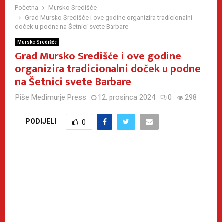
Početna
Mursko Središće
Grad Mursko Središće i ove godine organizira tradicionalni
doček u podne na Šetnici svete Barbare
Mursko Središće
Grad Mursko Središće i ove godine
organizira tradicionalni doček u podne
na Šetnici svete Barbare
Piše
Međimurje Press
12. prosinca 2024
0
298
PODIJELI
0