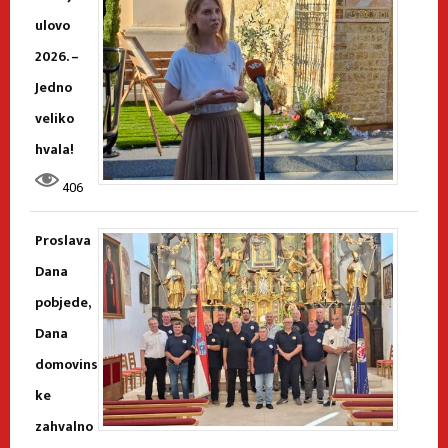
ulovo
2026. –
Jedno
veliko
hvala!
406
Proslava
Dana
pobjede,
Dana
domovins
ke
zahvalno