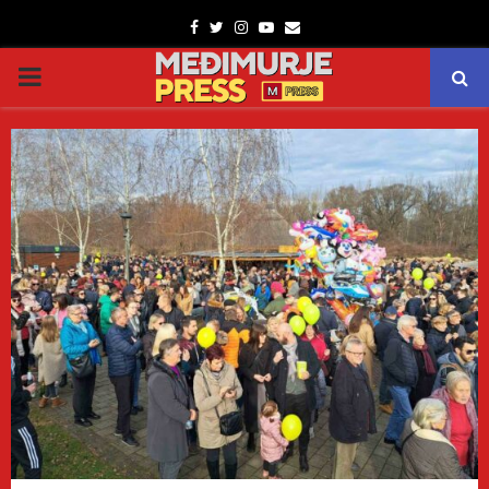
Facebook
Twitter
Instagram
Youtube
Email
PRIMARY
MENU