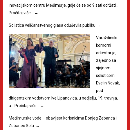
inovacijskom centru Međimurje, gdje će se od 9 sati održati…
Pročitaj više…
→
Solistica veličanstvenog glasa oduševila publiku
→
Varaždinski
komorni
orkestar je,
zajedno sa
sjajnom
solisticom
Evelin Novak,
pod
dirigentskim vodstvom Ive Lipanovića, u nedjelju, 19. travnja,
u…
Pročitaj više…
→
Međimurske vode – obavijest korisnicima Donjeg Zebanca i
Zebanec Sela.
→