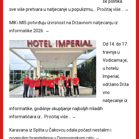
se politika
sve više pretvara u natjecanje u populizmu,…
Pročitaj više…
→
MIK i MIS potvrđuju izvrsnost na Državnom natjecanju iz
informatike 2026.
→
Od 14. do 17.
travnja u
Vodicama je,
u hotelu
Imperial,
održano Drža
vno
natjecanje iz
informatike, godišnje okupljanje najboljih mladih
informatičara iz…
Pročitaj više…
→
Karavana iz Splita u Čakovcu odala počast nestalim i
poginulim braniteljima u Domovinskom ratu
→