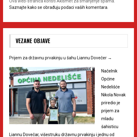
Ova web-stranica koristi Akismet za smanjenje spama.
Saznajte kako se obrađuju podaci vaših komentara.
VEZANE OBJAVE
Prijem za državnu prvakinju u šahu Liannu Dovečer
→
Načelnik
Općine
Nedelišće
Nikola Novak
priredio je
prijem za
mladu
šahisticu
Liannu Dovečar, višestruku državnu prvakinju i jednu od