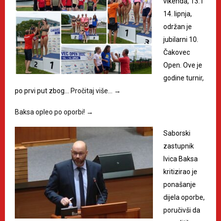
vikenda, 13. i
14. lipnja,
održan je
jubilarni 10.
Čakovec
Open. Ove je
godine turnir,
po prvi put zbog…
Pročitaj više…
→
Baksa opleo po oporbi!
→
Saborski
zastupnik
Ivica Baksa
kritizirao je
ponašanje
dijela oporbe,
poručivši da