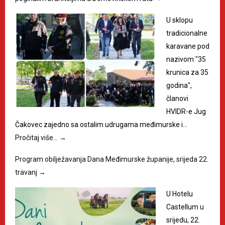
U sklopu
tradicionalne
karavane pod
nazivom "35
krunica za 35
godina",
članovi
HVIDR-e Jug
Čakovec zajedno sa ostalim udrugama međimurske i…
Pročitaj više…
→
Program obilježavanja Dana Međimurske županije, srijeda 22.
travanj
→
U Hotelu
Castellum u
srijedu, 22.