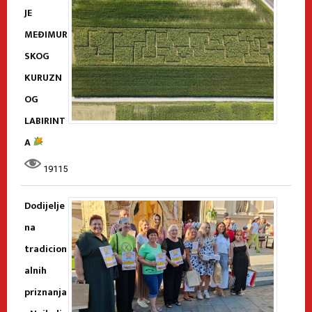
JE
MEĐIMUR
SKOG
KURUZN
OG
LABIRINT
A
19115
Dodijelje
na
tradicion
alnih
priznanja