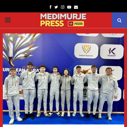
Facebook
Twitter
Instagram
Youtube
Email
PRIMARY
MENU