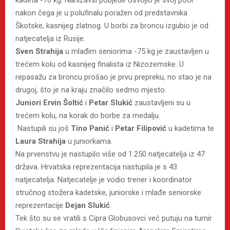
nakon čega je u polufinalu poražen od predstavnika
Škotske, kasnijeg zlatnog. U borbi za broncu izgubio je od
natjecatelja iz Rusije.
Sven Strahija
u mlađim seniorima -75 kg je zaustavljen u
trećem kolu od kasnijeg finalista iz Nizozemske. U
repasažu za broncu prošao je prvu prepreku, no stao je na
drugoj, što je na kraju značilo sedmo mjesto.
Juniori Ervin Šoltić
i
Petar Slukić
zaustavljeni su u
trećem kolu, na korak do borbe za medalju.
Nastupili su još
Tino Panić
i
Petar Filipović
u kadetima te
Laura Strahija
u juniorkama.
Na prvenstvu je nastupilo više od 1.250 natjecatelja iz 47
država. Hrvatska reprezentacija nastupila je s 43
natjecatelja. Natjecatelje je vodio trener i koordinator
stručnog stožera kadetske, juniorske i mlađe seniorske
reprezentacije
Dejan Slukić
.
Tek što su se vratili s Cipra Globusovci već putuju na turnir