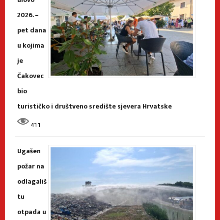
2026. –
pet dana
u kojima
je
Čakovec
bio
turističko i društveno središte sjevera Hrvatske
411
Ugašen
požar na
odlagališ
tu
otpada u