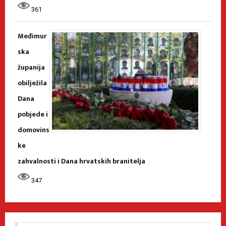
361
Međimur
ska
županija
obilježila
Dana
pobjede i
domovins
ke
zahvalnosti i Dana hrvatskih branitelja
347