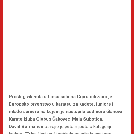
Prošlog vikenda u Limassolu na Cipru održano je
Europsko prvenstvo u karateu za kadete, juniore i
mlađe seniore na kojem je nastupilo sedmero članova
Karate kluba Globus Čakovec-Mala Subotica.
David Bermanec
osvojio je peto mjesto u kategoriji
kadeta -70 kg. Nanizavši pobjede osvojio je svoj pool