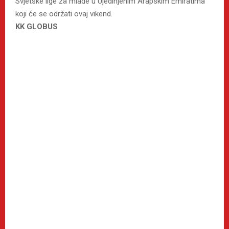
Svjetske lige za mlade u Ujedinjenim Arapskim Emiratima
koji će se održati ovaj vikend.
KK GLOBUS