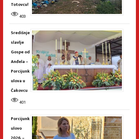
Totovcu!
403
Središnje
slavlje
Gospe od
Anđela –
Porcijunk
ulova u
Čakovcu
401
Porcijunk
ulovo
2026. –