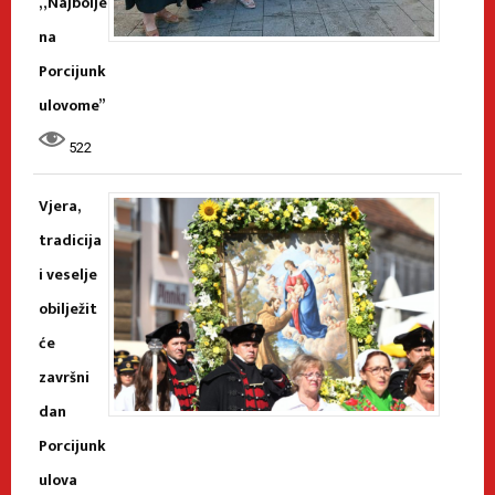
„Najbolje
na
Porcijunk
ulovome”
522
Vjera,
tradicija
i veselje
obilježit
će
završni
dan
Porcijunk
ulova