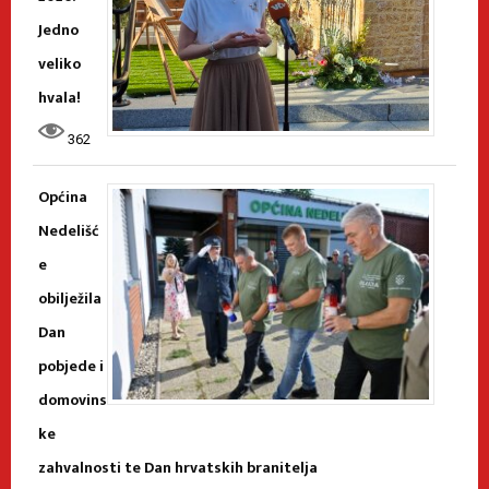
Jedno
veliko
hvala!
362
Općina
Nedelišć
e
obilježila
Dan
pobjede i
domovins
ke
zahvalnosti te Dan hrvatskih branitelja