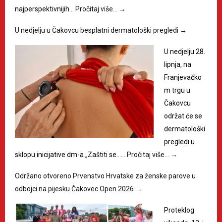
najperspektivnijih…
Pročitaj više…
→
U nedjelju u Čakovcu besplatni dermatološki pregledi
→
U nedjelju 28.
lipnja, na
Franjevačko
m trgu u
Čakovcu
održat će se
dermatološki
pregledi u
sklopu inicijative dm-a „Zaštiti se……
Pročitaj više…
→
Održano otvoreno Prvenstvo Hrvatske za ženske parove u
odbojci na pijesku Čakovec Open 2026
→
Proteklog