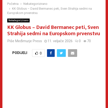
Početna
Nekategorizirano
KK Globus – David Bermanec peti, Sven Strahija sedmi na
Europskom prvenstvu
Nekategorizirano
KK Globus – David Bermanec peti, Sven
Strahija sedmi na Europskom prvenstvu
Piše
Međimurje Press
11. veljače 2026
0
70
PODIJELI
0