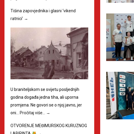
Tišina zapovjednika i glasni ‘vikend
ratnici’
→
U braniteljskom se svijetu posljednjih
godina događa jedna tiha, ali uporna
promjena. Ne govori se o njoj javno, jer
oni…
Pročitaj više…
→
OTVORENJE MEĐIMURSKOG KURUZNOG
LABIRINTA
→