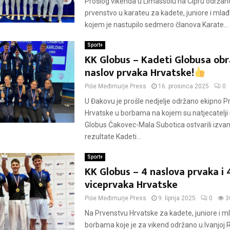
Prošlog vikenda u Limassolu na Cipru održan
prvenstvo u karateu za kadete, juniore i mla
kojem je nastupilo sedmero članova Karate...
Sport+
KK Globus – Kadeti Globusa obra
naslov prvaka Hrvatske!
Piše
Međimurje Press
16. prosinca 2025
0
U Đakovu je prošle nedjelje održano ekipno P
Hrvatske u borbama na kojem su natjecatelji 
Globus Čakovec-Mala Subotica ostvarili izva
rezultate Kadeti...
Sport+
KK Globus – 4 naslova prvaka i 
viceprvaka Hrvatske
Piše
Međimurje Press
9. lipnja 2025
0
3
Na Prvenstvu Hrvatske za kadete, juniore i m
borbama koje je za vikend održano u Ivanjoj Re