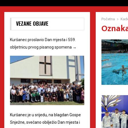
Početna
Kade
VEZANE OBJAVE
Oznaka
Kuršanec proslavio Dan mjesta i 559.
obljetnicu prvog pisanog spomena
→
Kuršanec je u srijedu, na blagdan Gospe
Snježne, svečano obilježio Dan mjesta i