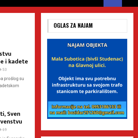
OGLAS ZA NAJAM
nstvu
je i kadete
53
ba prošlog su
a Kadetskom
i, Sven
rvenstvu
69