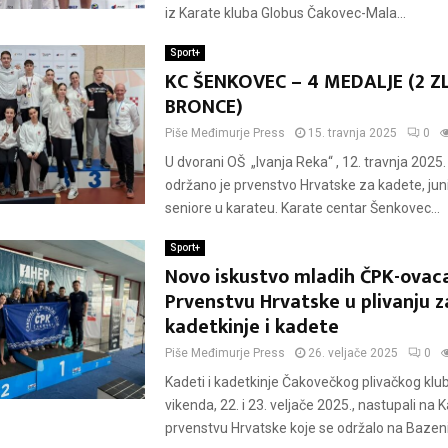
iz Karate kluba Globus Čakovec-Mala...
Sport+
KC ŠENKOVEC – 4 MEDALJE (2 ZL
BRONCE)
Piše
Međimurje Press
15. travnja 2025
0
U dvorani OŠ „Ivanja Reka“ , 12. travnja 2025
održano je prvenstvo Hrvatske za kadete, jun
seniore u karateu. Karate centar Šenkovec...
Sport+
Novo iskustvo mladih ČPK-ovac
Prvenstvu Hrvatske u plivanju z
kadetkinje i kadete
Piše
Međimurje Press
26. veljače 2025
0
Kadeti i kadetkinje Čakovečkog plivačkog klu
vikenda, 22. i 23. veljače 2025., nastupali n
prvenstvu Hrvatske koje se održalo na Bazen