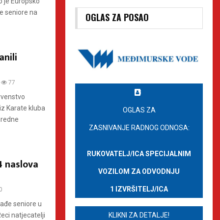
o je Europsko
đe seniore na
OGLAS ZA POSAO
nili
77
rvenstvo
iz Karate kluba
OGLAS ZA
nredne
ZASNIVANJE RADNOG ODNOSA:
RUKOVATELJ/ICA SPECIJALNIM
4 naslova
VOZILOM ZA ODVODNJU
1 IZVRŠITELJ/ICA
0
lađe seniore u
KLIKNI ZA DETALJE!
ci natjecatelji