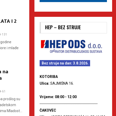
ATA I 2
HEP – BEZ STRUJE
131
. godine
iore i mlađe
Bez struje na dan: 3.8.2026.
a na
a
KOTORIBA
Ulica:
SAJMIŠNA 16.
61
Vrijeme: 08:00 - 12:00
ba prošlog su
--------------------------------------------------------
a Kadetskom
ČAKOVEC
ima Mladost...