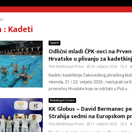
ti
 : Kadeti
Sport+
Odlični mladi ČPK-ovci na Prve
Hrvatske u plivanju za kadetkin
Piše
Međimurje Press
26. veljače 2026
0
Kadeti i kadetkinje Čakovečkog plivačkog klu
vikenda, 21. i 22. veljače 2026., nastupali n
prvenstvu Hrvatske koje se održalo u Puli u...
Nekategorizirano
KK Globus – David Bermanec pet
Strahija sedmi na Europskom p
Piše
Međimurje Press
11. veljače 2026
0