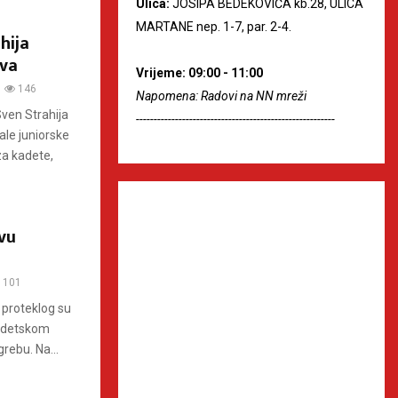
Ulica:
JOSIPA BEDEKOVIĆA kb.28, ULICA
MARTANE nep. 1-7, par. 2-4.
hija
tva
Vrijeme: 09:00 - 11:00
146
Napomena: Radovi na NN mreži
Sven Strahija
--------------------------------------------------------
ale juniorske
za kadete,
vu
101
 proteklog su
 Kadetskom
rebu. Na...