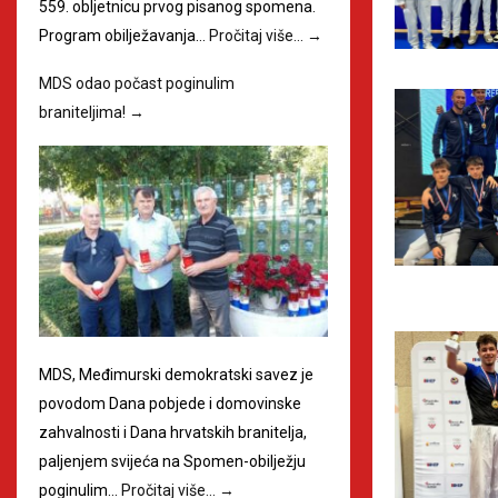
559. obljetnicu prvog pisanog spomena.
Program obilježavanja…
Pročitaj više…
→
MDS odao počast poginulim
braniteljima!
→
MDS, Međimurski demokratski savez je
povodom Dana pobjede i domovinske
zahvalnosti i Dana hrvatskih branitelja,
paljenjem svijeća na Spomen-obilježju
poginulim…
Pročitaj više…
→