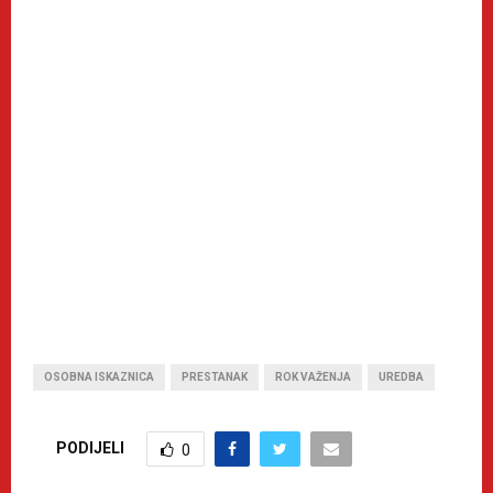
OSOBNA ISKAZNICA
PRESTANAK
ROK VAŽENJA
UREDBA
PODIJELI
0