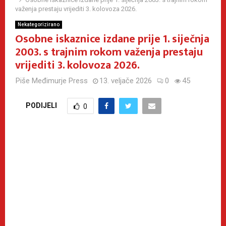
važenja prestaju vrijediti 3. kolovoza 2026.
Nekategorizirano
Osobne iskaznice izdane prije 1. siječnja
2003. s trajnim rokom važenja prestaju
vrijediti 3. kolovoza 2026.
Piše
Međimurje Press
13. veljače 2026
0
45
PODIJELI
0