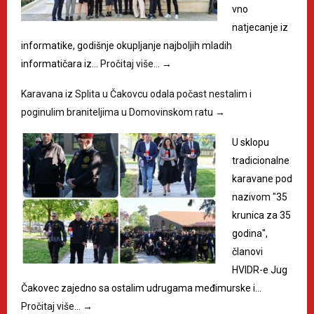
vno
natjecanje iz
informatike, godišnje okupljanje najboljih mladih
informatičara iz…
Pročitaj više…
→
Karavana iz Splita u Čakovcu odala počast nestalim i
poginulim braniteljima u Domovinskom ratu
→
U sklopu
tradicionalne
karavane pod
nazivom "35
krunica za 35
godina",
članovi
HVIDR-e Jug
Čakovec zajedno sa ostalim udrugama međimurske i…
Pročitaj više…
→