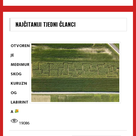
NAJČITANIJI TJEDNI ČLANCI
OTVOREN
JE
MEĐIMUR
SKOG
KURUZN
OG
LABIRINT
A
19086