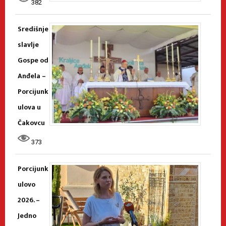
382
Središnje
slavlje
Gospe od
Anđela –
Porcijunk
ulova u
Čakovcu
373
Porcijunk
ulovo
2026. –
Jedno