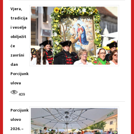
Vjera,
tradicija
i veselje
obilježit
će
završni
dan
Porcijunk
ulova
409
Porcijunk
ulovo
2026. –