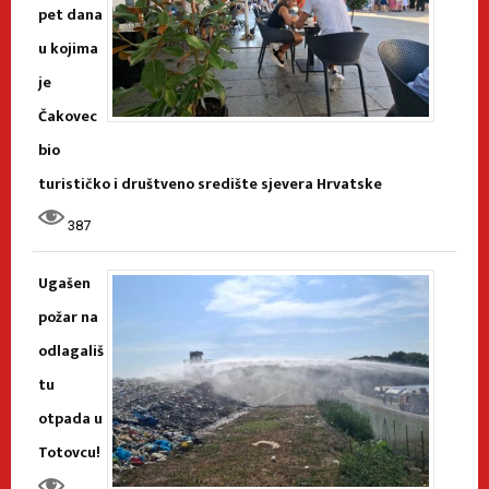
pet dana
u kojima
je
Čakovec
bio
turističko i društveno središte sjevera Hrvatske
387
Ugašen
požar na
odlagališ
tu
otpada u
Totovcu!