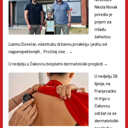
Nikola Novak
priredio je
prijem za
mladu
šahisticu
Liannu Dovečar, višestruku državnu prvakinju i jednu od
najperspektivnijih…
Pročitaj više…
→
U nedjelju u Čakovcu besplatni dermatološki pregledi
→
U nedjelju 28.
lipnja, na
Franjevačko
m trgu u
Čakovcu
održat će se
dermatološki