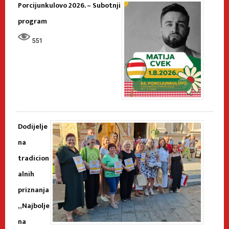
Porcijunkulovo 2026. – Subotnji
program
551
Dodijelje
na
tradicion
alnih
priznanja
„Najbolje
na