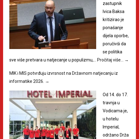
zastupnik
Ivica Baksa
kritizirao je
ponašanje
dijela oporbe,
poručivši da
se politika
sve više pretvara u natjecanje u populizmu,…
Pročitaj više…
→
MIK i MIS potvrđuju izvrsnost na Državnom natjecanju iz
informatike 2026.
→
Od 14. do 17.
travnja u
Vodicama je,
u hotelu
Imperial,
održano Drža