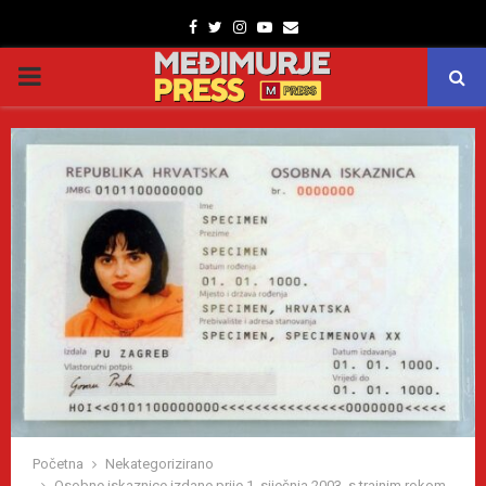
Facebook
Twitter
Instagram
Youtube
Email
PRIMARY
MENU
Početna
Nekategorizirano
Osobne iskaznice izdane prije 1. siječnja 2003. s trajnim rokom