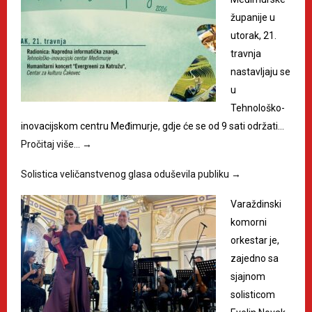
županije u
utorak, 21.
travnja
nastavljaju se
u
Tehnološko-
inovacijskom centru Međimurje, gdje će se od 9 sati održati…
Pročitaj više…
→
Solistica veličanstvenog glasa oduševila publiku
→
Varaždinski
komorni
orkestar je,
zajedno sa
sjajnom
solisticom