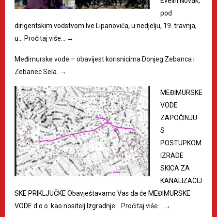
Evelin Novak,
pod
dirigentskim vodstvom Ive Lipanovića, u nedjelju, 19. travnja,
u…
Pročitaj više…
→
Međimurske vode – obavijest korisnicima Donjeg Zebanca i
Zebanec Sela.
→
MEĐIMURSKE
VODE
ZAPOČINJU
S
POSTUPKOM
IZRADE
SKICA ZA
KANALIZACIJ
SKE PRIKLJUČKE Obavještavamo Vas da će MEĐIMURSKE
VODE d.o.o. kao nositelj Izgradnje…
Pročitaj više…
→