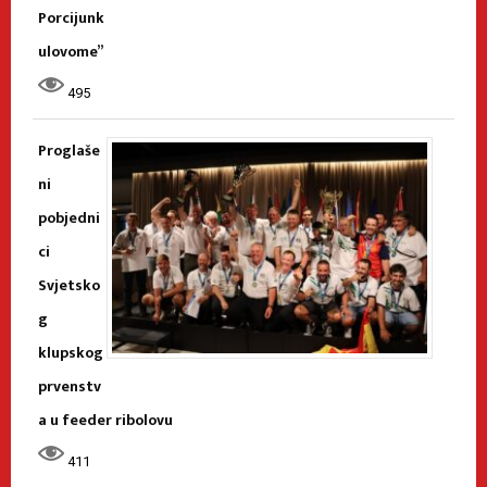
Porcijunk
ulovome”
495
Proglaše
ni
pobjedni
ci
Svjetsko
g
klupskog
prvenstv
a u feeder ribolovu
411