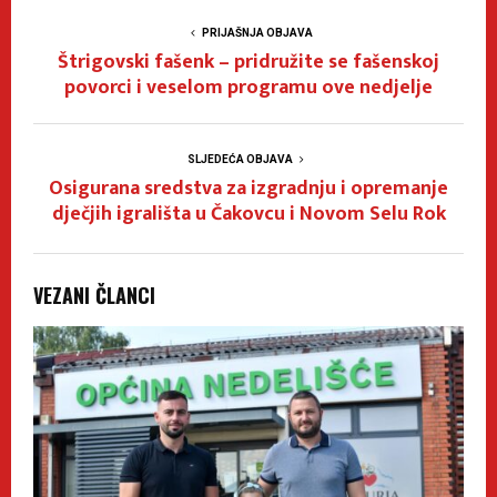
PRIJAŠNJA OBJAVA
Štrigovski fašenk – pridružite se fašenskoj
povorci i veselom programu ove nedjelje
SLJEDEĆA OBJAVA
Osigurana sredstva za izgradnju i opremanje
dječjih igrališta u Čakovcu i Novom Selu Rok
VEZANI ČLANCI