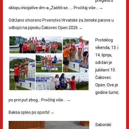
pregledi u
sklopu inicijative dm-a „Zaštiti se……
Pročitaj više…
→
Održano otvoreno Prvenstvo Hrvatske za ženske parove u
odbojci na pijesku Čakovec Open 2026
→
Proteklog
vikenda, 13. i
14. lipnja,
održan je
jubilarni 10.
Čakovec
Open. Ove je
godine turnir,
po prvi put zbog…
Pročitaj više…
→
Baksa opleo po oporbi!
→
Saborski