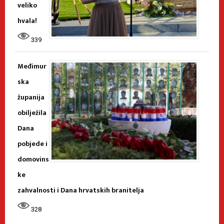
veliko
hvala!
339
Međimur
ska
županija
obilježila
Dana
pobjede i
domovins
ke
zahvalnosti i Dana hrvatskih branitelja
328