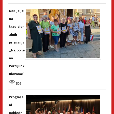
Dodijelje
na
tradicion
alnih
priznanja
„Najbolje
na
Porcijunk
ulovome”
506
Proglaše
ni
pobjedni