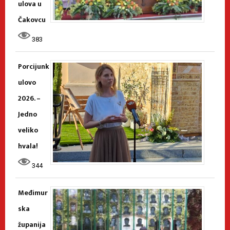
ulova u
Čakovcu
383
Porcijunk
ulovo
2026. –
Jedno
veliko
hvala!
344
Međimur
ska
županija