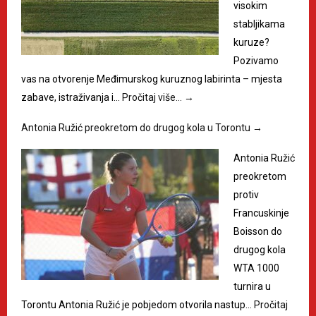
visokim
stabljikama
kuruze?
Pozivamo
vas na otvorenje Međimurskog kuruznog labirinta – mjesta
zabave, istraživanja i…
Pročitaj više…
→
Antonia Ružić preokretom do drugog kola u Torontu
→
Antonia Ružić
preokretom
protiv
Francuskinje
Boisson do
drugog kola
WTA 1000
turnira u
Torontu Antonia Ružić je pobjedom otvorila nastup…
Pročitaj