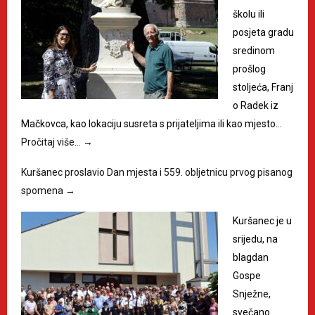
školu ili
posjeta gradu
sredinom
prošlog
stoljeća, Franj
o Radek iz
Mačkovca, kao lokaciju susreta s prijateljima ili kao mjesto…
Pročitaj više…
→
Kuršanec proslavio Dan mjesta i 559. obljetnicu prvog pisanog
spomena
→
Kuršanec je u
srijedu, na
blagdan
Gospe
Snježne,
svečano