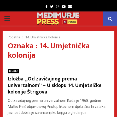
Facebook
Twitter
Instagram
Youtube
Email
PRIMARY
MENU
Početna
14. Umjetnička kolonija
Oznaka : 14. Umjetnička
kolonija
Izložbe
Izložba „Od zavičajnog prema
univerzalnom“ – U sklopu 14. Umjetničke
kolonije Štrigova
Od zavičajnog prema univerzalnom Kada je 1968. godine
Matko Peić objavio svoj Pristup likovnom djelu, šira hrvatska
javnost dobila je izvanserijsku knjigu o gledanju i