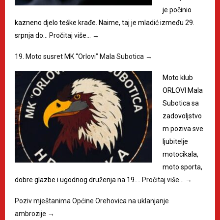
je počinio
kazneno djelo teške krađe. Naime, taj je mladić između 29.
srpnja do…
Pročitaj više…
→
19. Moto susret MK “Orlovi” Mala Subotica
→
Moto klub
ORLOVI Mala
Subotica sa
zadovoljstvo
m poziva sve
ljubitelje
motocikala,
moto sporta,
dobre glazbe i ugodnog druženja na 19.…
Pročitaj više…
→
Poziv mještanima Općine Orehovica na uklanjanje
ambrozije
→