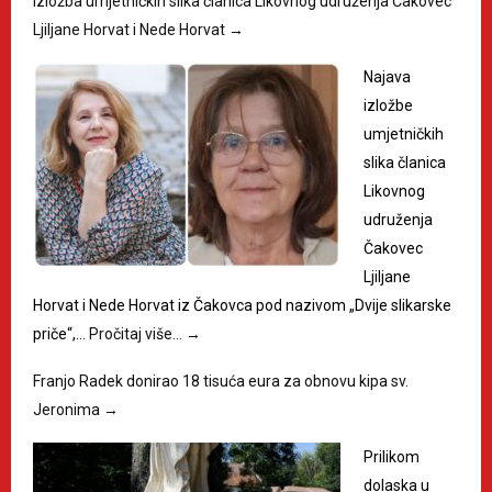
Izložba umjetničkih slika članica Likovnog udruženja Čakovec
Ljiljane Horvat i Nede Horvat
→
Najava
izložbe
umjetničkih
slika članica
Likovnog
udruženja
Čakovec
Ljiljane
Horvat i Nede Horvat iz Čakovca pod nazivom „Dvije slikarske
priče“,…
Pročitaj više…
→
Franjo Radek donirao 18 tisuća eura za obnovu kipa sv.
Jeronima
→
Prilikom
dolaska u