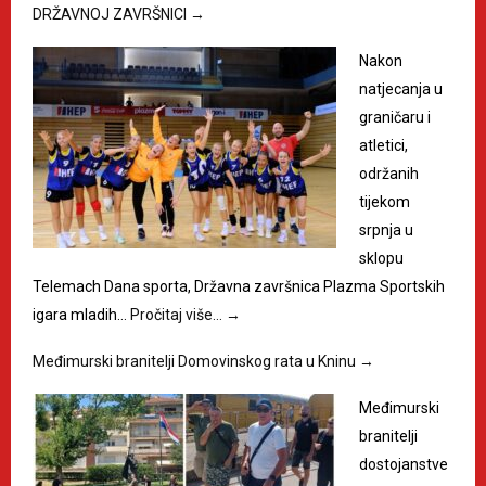
DRŽAVNOJ ZAVRŠNICI
→
Nakon
natjecanja u
graničaru i
atletici,
održanih
tijekom
srpnja u
sklopu
Telemach Dana sporta, Državna završnica Plazma Sportskih
igara mladih…
Pročitaj više…
→
Međimurski branitelji Domovinskog rata u Kninu
→
Međimurski
branitelji
dostojanstve