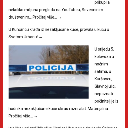
prikupila
nekoliko milijuna pregleda na YouTubeu, Severininim
društvenim…
Pročitaj više…
→
U Kuršancu krađa iz nezaključane kuće, provala u kuću u
Svetom Urbanu!
→
U srijedu 5.
kolovoza u
noćnim
satima, u
Kuršancu,
Glavnoj ulici,
nepoznati
počinitelj je iz
hodnika nezaključane kuće ukrao razni alat. Materijalna…
Pročitaj više…
→