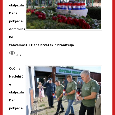
obilježila
Dana
pobjede i
domovins
ke
zahvalnosti i Dana hrvatskih branitelja
337
Općina
Nedelišć
e
obilježila
Dan
pobjede i