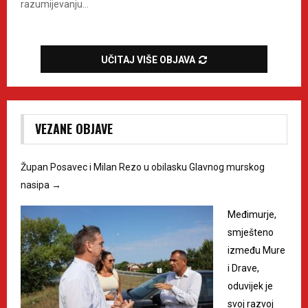
razumijevanju...
UČITAJ VIŠE OBJAVA
VEZANE OBJAVE
Župan Posavec i Milan Rezo u obilasku Glavnog murskog
nasipa
→
Međimurje,
smješteno
između Mure
i Drave,
oduvijek je
svoj razvoj