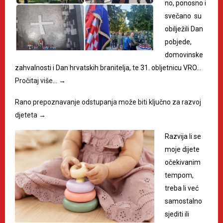
no, ponosno i
svečano su
obilježili Dan
pobjede,
domovinske
zahvalnosti i Dan hrvatskih branitelja, te 31. obljetnicu VRO…
Pročitaj više…
→
Rano prepoznavanje odstupanja može biti ključno za razvoj
djeteta
→
Razvija li se
moje dijete
očekivanim
tempom,
treba li već
samostalno
sjediti ili