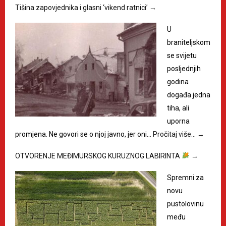
Tišina zapovjednika i glasni ‘vikend ratnici’
→
U
braniteljskom
se svijetu
posljednjih
godina
događa jedna
tiha, ali
uporna
promjena. Ne govori se o njoj javno, jer oni…
Pročitaj više…
→
OTVORENJE MEĐIMURSKOG KURUZNOG LABIRINTA
→
Spremni za
novu
pustolovinu
među