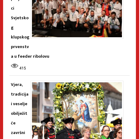
ci
Svjetsko
g
klupskog
prvenstv
a u feeder ribolovu
415
Vjera,
tradicija
i veselje
obilježit
će
završni