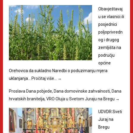
Obavještavaj
u se vlasnici ili
posjednici
poljoprivredn
og i drugog
zemljišta na
području
općine
Orehovica da sukladno Naredbi o poduzimanju mjera
uklanjanja…
Pročitaj više…
→
Proslava Dana pobjede, Dana domovinske zahvalnosti, Dana
hrvatskih branitelja, VRO Oluja u Svetom Juraju na Bregu
→
UDVDR Sveti
Juraj na
Bregu