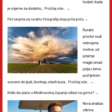
hodati i kada
je vrijeme za dodatnu…
Pročitaj više…
→
Pet savjeta za ruralnu fotografiju koja priča priču
→
Ruralni
prostor nudi
nebrojene
motive, od
jutarnje
magle iznad
polja i žetve
pod ljetnim
suncem do ljudi, životinja, starih kuća…
Pročitaj više…
→
Koliki dio plaće u Međimurskoj županiji odlazi na gorivo?
→
Nova analiza
otkriva