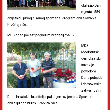
obilježio Dan
mjesta i 559.
obljetnicu prvog pisanog spomena. Program obilježavanja…
Pročitaj više…
→
MDS odao počast poginulim braniteljima!
→
MDS,
Međimurski
demokratski
savez je
povodom
Dana pobjede
i domovinske
zahvalnosti i
Dana hrvatskih branitelja, paljenjem svijeća na Spomen-
obilježju poginulim…
Pročitaj više…
→