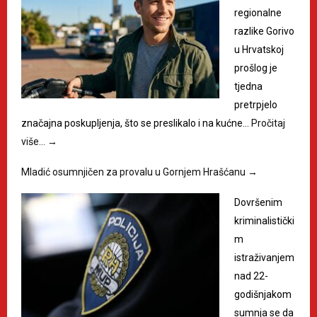
regionalne
razlike Gorivo
u Hrvatskoj
prošlog je
tjedna
pretrpjelo
značajna poskupljenja, što se preslikalo i na kućne…
Pročitaj
više…
→
Mladić osumnjičen za provalu u Gornjem Hrašćanu
→
Dovršenim
kriminalistički
m
istraživanjem
nad 22-
godišnjakom
sumnja se da