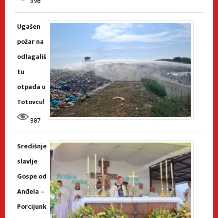
398
Ugašen
požar na
odlagališ
tu
otpada u
Totovcu!
387
Središnje
slavlje
Gospe od
Anđela –
Porcijunk