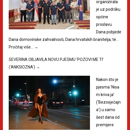
organizirala
je uz podršku
općine
proslavu
Dana pobjede
Dana domovinske zahvalnosti, Dana hrvatskih branitelja, te…
Pročitaj više…
→
SEVERINA OBJAVILA NOVU PJESMU ‘POZOVI ME TI’
(‘ANKSIOZNA’)
→
Nakon što je
pjesma 'Nisa
m kriva ja'
('Bezosjećajn
a') u samo
šest dana od
premijere