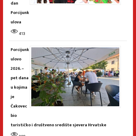
dan
Porcijunk
ulova
413
Porcijunk
ulovo
2026. –
pet dana
u kojima
je
Čakovec
bio
turističko i društveno središte sjevera Hrvatske