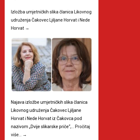
Izložba umjetničkih slika članica Likovnog
udruženja Čakovec Ljiljane Horvat i Nede
Horvat
→
Najava izložbe umjetničkih slika članica
Likovnog udruženja Čakovec Ljiljane
Horvat i Nede Horvat iz Čakovca pod
nazivom „Dvije slikarske priče“,…
Pročitaj
više…
→