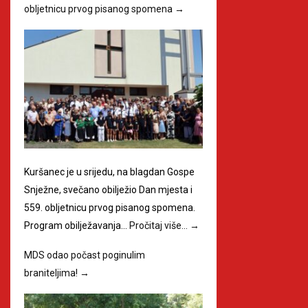
obljetnicu prvog pisanog spomena
→
Kuršanec je u srijedu, na blagdan Gospe
Snježne, svečano obilježio Dan mjesta i
559. obljetnicu prvog pisanog spomena.
Program obilježavanja…
Pročitaj više…
→
MDS odao počast poginulim
braniteljima!
→