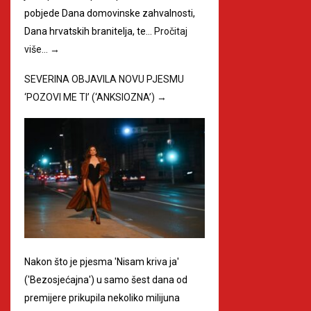
pobjede Dana domovinske zahvalnosti,
Dana hrvatskih branitelja, te…
Pročitaj
više…
→
SEVERINA OBJAVILA NOVU PJESMU
‘POZOVI ME TI’ (‘ANKSIOZNA’)
→
Nakon što je pjesma 'Nisam kriva ja'
('Bezosjećajna') u samo šest dana od
premijere prikupila nekoliko milijuna