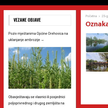
Početna
25-g
VEZANE OBJAVE
Oznaka
Poziv mještanima Općine Orehovica na
uklanjanje ambrozije
→
Obavještavaju se vlasnici ili posjednici
poljoprivrednog i drugog zemljišta na