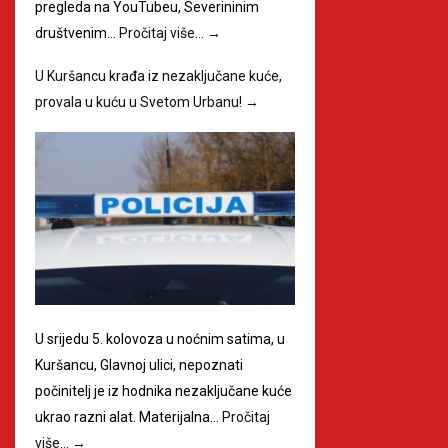
pregleda na YouTubeu, Severininim
društvenim…
Pročitaj više…
→
U Kuršancu krađa iz nezaključane kuće,
provala u kuću u Svetom Urbanu!
→
U srijedu 5. kolovoza u noćnim satima, u
Kuršancu, Glavnoj ulici, nepoznati
počinitelj je iz hodnika nezaključane kuće
ukrao razni alat. Materijalna…
Pročitaj
više…
→