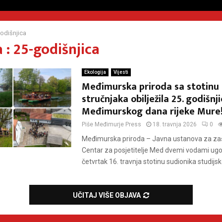
odišnjica
 : 25-godišnjica
Ekologija
Vijesti
Međimurska priroda sa stotinu 
stručnjaka obilježila 25. godišnj
Međimurskog dana rijeke Mure
Piše
Međimurje Press
18. travnja 2026
0
Međimurska priroda – Javna ustanova za zašt
Centar za posjetitelje Med dvemi vodami ugos
četvrtak 16. travnja stotinu sudionika studijsk
UČITAJ VIŠE OBJAVA