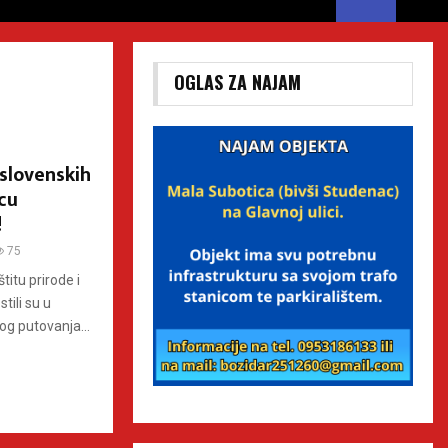
OGLAS ZA NAJAM
slovenskih
icu
!
75
itu prirode i
tili su u
og putovanja...