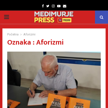
Facebook
Twitter
Instagram
Youtube
Email
PRIMARY
MENU
Početna
Aforizmi
Oznaka : Aforizmi