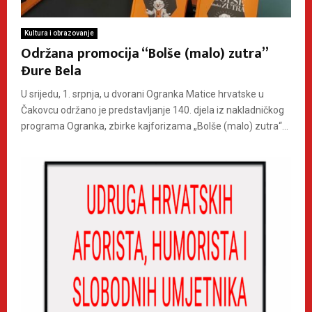
Kultura i obrazovanje
Održana promocija “Bolše (malo) zutra”
Đure Bela
U srijedu, 1. srpnja, u dvorani Ogranka Matice hrvatske u
Čakovcu održano je predstavljanje 140. djela iz nakladničkog
programa Ogranka, zbirke kajforizama „Bolše (malo) zutra“...