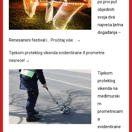
po prvi put
objediniti
svoja dva
najveća ljetna
događanja –
Renesansni festival i…
Pročitaj više…
→
Tijekom proteklog vikenda evidentirane 4 prometne
nesreće!
→
Tijekom
proteklog
vikenda na
međimurski
m
prometnicam
a
evidentirane