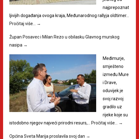
najprepoznat
ljivijih događanja ovoga kraja, Međunarodnog rallyja oldtimer…
Pročitaj više…
→
Župan Posavec i Milan Rezo u obilasku Glavnog murskog
nasipa
→
Međimurje,
smješteno
između Mure
i Drave,
oduvijek je
svoj razvoj
gradilo uz
rijeke koje su
istodobno njegov najveći prirodni resurs,…
Pročitaj više…
→
Općina Sveta Marija proslavila svoj dan
→