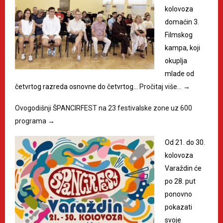
kolovoza
domaćin 3.
Filmskog
kampa, koji
okuplja
mlade od
četvrtog razreda osnovne do četvrtog…
Pročitaj više…
→
Ovogodišnji ŠPANCIRFEST na 23 festivalske zone uz 600
programa
→
Od 21. do 30.
kolovoza
Varaždin će
po 28. put
ponovno
pokazati
svoje