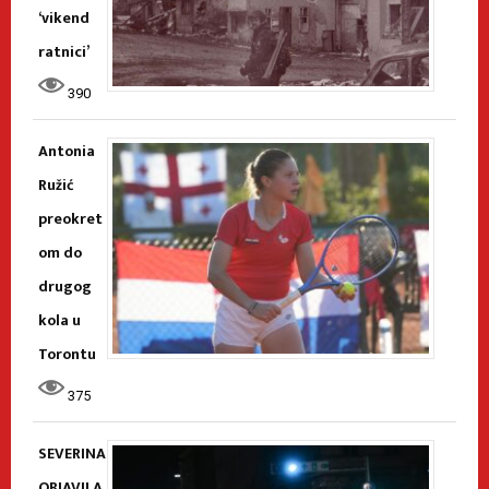
‘vikend
ratnici’
390
Antonia
Ružić
preokret
om do
drugog
kola u
Torontu
375
SEVERINA
OBJAVILA