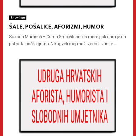
Showtime
ŠALE, POŠALICE, AFORIZMI, HUMOR
Suzana Martinuš – Guma Smo išli loni na more pak nam je na
pol pota počila guma. Nikaj, veli mej mož, zemi ti vun te...