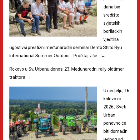
dana bio
središte
svjetskih
borilačkih
vještina
ugostivši prestižni međunarodni seminar Dento Shito Ryu
International Summer Outdoor…
Pročitaj više…
→
Rokovo u Sv. Urbanu donosi 23. Međunarodni rally oldtimer
traktora
→
U nedjelju, 16.
kolovoza
2026., Sveti
Urban
ponovno će
biti domaćin
jednog od