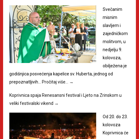
Svečanim
misnim
slavljem i
zajedničkom
molitvom, u
nedjelju 9.
kolovoza,
obilježena je
godišnjica posvećenja kapelice sv. Huberta, jednog od
prepoznatljivih…
Pročitaj više…
→
Koprivnica spaja Renesansni festival i Ljeto na Zrinskom u
veliki festivalski vikend
→
Od 20. do 23.
kolovoza
Koprivnica će