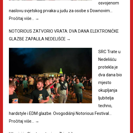
osvojenom
naslovu svjetskog prvaka u judu za osobe s Downovim…
Pročitaj više…
→
NOTORIOUS ZATVORIO VRATA: DVA DANA ELEKTRONIČKE
GLAZBE ZAPALILA NEDELIŠĆE
→
SRC Trate u
Nedelišću
protekla je
dva dana bio
mjesto
okupljanja
ljubitelja
techno,
hardstyle i EDM glazbe. Ovogodišnji Notorious Festival…
Pročitaj više…
→