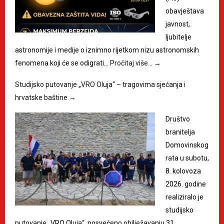
obavještava
javnost,
ljubitelje
astronomije i medije o iznimno rijetkom nizu astronomskih
fenomena koji će se odigrati…
Pročitaj više…
→
Studijsko putovanje „VRO Oluja“ – tragovima sjećanja i
hrvatske baštine
→
Društvo
branitelja
Domovinskog
rata u subotu,
8. kolovoza
2026. godine
realiziralo je
studijsko
putovanje „VRO Oluja“, posvećeno obilježavanju 31.