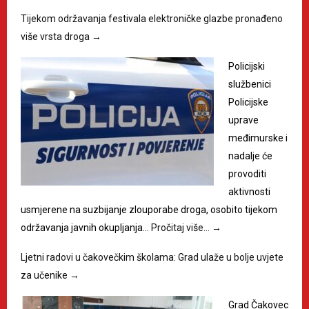
Tijekom održavanja festivala elektroničke glazbe pronađeno
više vrsta droga
→
Policijski
službenici
Policijske
uprave
međimurske i
nadalje će
provoditi
aktivnosti
usmjerene na suzbijanje zlouporabe droga, osobito tijekom
održavanja javnih okupljanja…
Pročitaj više…
→
Ljetni radovi u čakovečkim školama: Grad ulaže u bolje uvjete
za učenike
→
Grad Čakovec