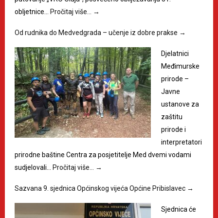
obljetnice…
Pročitaj više…
→
Od rudnika do Medvedgrada – učenje iz dobre prakse
→
Djelatnici
Međimurske
prirode –
Javne
ustanove za
zaštitu
prirode i
interpretatori
prirodne baštine Centra za posjetitelje Med dvemi vodami
sudjelovali…
Pročitaj više…
→
Sazvana 9. sjednica Općinskog vijeća Općine Pribislavec
→
Sjednica će