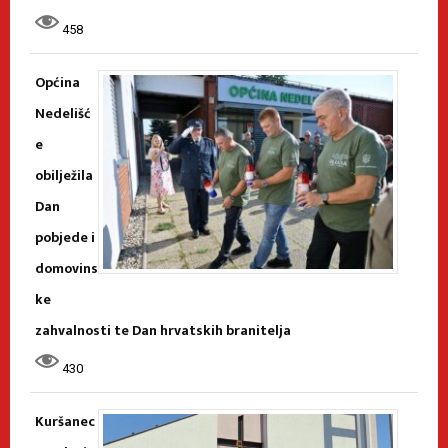
458
Općina
Nedelišć
e
obilježila
Dan
pobjede i
domovins
ke
zahvalnosti te Dan hrvatskih branitelja
430
Kuršanec