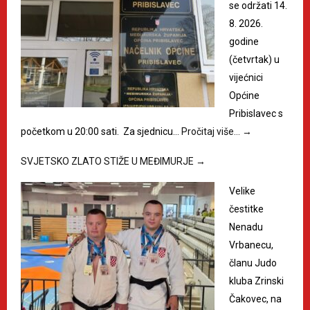
se održati 14.
8. 2026.
godine
(četvrtak) u
vijećnici
Općine
Pribislavec s
početkom u 20:00 sati. Za sjednicu…
Pročitaj više…
→
SVJETSKO ZLATO STIŽE U MEĐIMURJE
→
Velike
čestitke
Nenadu
Vrbanecu,
članu Judo
kluba Zrinski
Čakovec, na