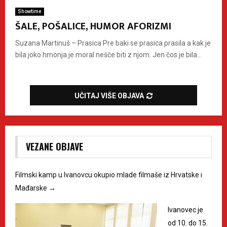
Showtime
ŠALE, POŠALICE, HUMOR AFORIZMI
Suzana Martinuš – Prasica Pre baki se prasica prasila a kak je
bila joko hmonja je moral nešče biti z njom. Jen čos je bila...
UČITAJ VIŠE OBJAVA
VEZANE OBJAVE
Filmski kamp u Ivanovcu okupio mlade filmaše iz Hrvatske i
Mađarske
→
Ivanovec je
od 10. do 15.