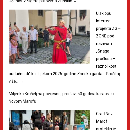
Učenici iz Sigeta putovima Zrinskih
→
U sklopu
Interreg
projekta ZG –
ZONE pod
nazivom
„Snaga
prošlosti –
raznolikost
budućnosti“ koji tijekom 2026. godine Zrinska garda…
Pročitaj
više…
→
Miljenko Krušelj na povijesnoj proslavi 50 godina karatea u
Novom Marofu
→
Grad Novi
Marof
proteklih je