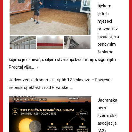
tijekom
ljetnih
mjeseci
provodi niz
investicija u
osnovnim
školama
kojima je osnivač, s ciljem stvaranja kvalitetnijih, sigurnijih i…
Pročitaj više…
→
Jedinstveni astronomski triptih 12. kolovoza – Povijesni
nebeski spektakl iznad Hrvatske
→
Jadranska
aero-
svemirska
asocijacija
(A3)