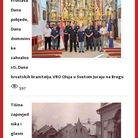
Proslava
Dana
pobjede,
Dana
domovins
ke
zahvalno
sti, Dana
hrvatskih branitelja, VRO Oluja u Svetom Juraju na Bregu
397
Tišina
zapovjed
nika i
glasni