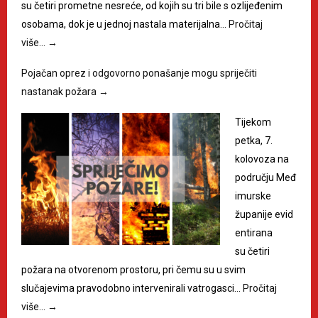
su četiri prometne nesreće, od kojih su tri bile s ozlijeđenim
osobama, dok je u jednoj nastala materijalna…
Pročitaj
više…
→
Pojačan oprez i odgovorno ponašanje mogu spriječiti
nastanak požara
→
Tijekom
petka, 7.
kolovoza na
području Međ
imurske
županije evid
entirana
su četiri
požara na otvorenom prostoru, pri čemu su u svim
slučajevima pravodobno intervenirali vatrogasci…
Pročitaj
više…
→