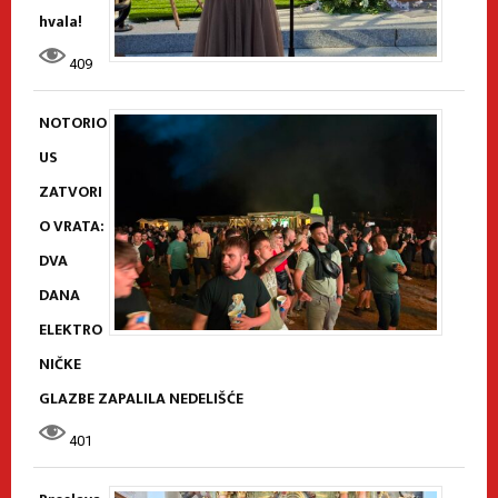
hvala!
409
NOTORIO
US
ZATVORI
O VRATA:
DVA
DANA
ELEKTRO
NIČKE
GLAZBE ZAPALILA NEDELIŠĆE
401