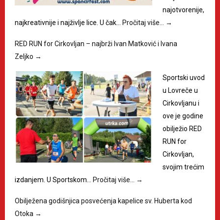
najotvorenije,
najkreativnije i najživlje lice. U čak…
Pročitaj više…
→
RED RUN for Cirkovljan – najbrži Ivan Matković i Ivana
Zeljko
→
Sportski uvod
u Lovreče u
Cirkovljanu i
ove je godine
obilježio RED
RUN for
Cirkovljan,
svojim trećim
izdanjem. U Sportskom…
Pročitaj više…
→
Obilježena godišnjica posvećenja kapelice sv. Huberta kod
Otoka
→