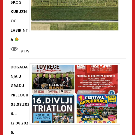
SKOG
KURUZN
OG
LABIRINT
A
19179
DOGAĐA
NJA U
GRADU
PRELOGU
05.08.202
6. –
12.08.202
6.