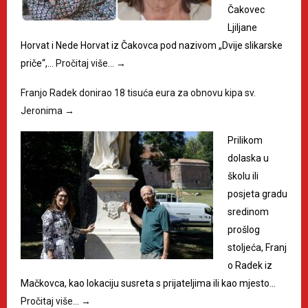
Čakovec
Ljiljane
Horvat i Nede Horvat iz Čakovca pod nazivom „Dvije slikarske
priče“,…
Pročitaj više…
→
Franjo Radek donirao 18 tisuća eura za obnovu kipa sv.
Jeronima
→
Prilikom
dolaska u
školu ili
posjeta gradu
sredinom
prošlog
stoljeća, Franj
o Radek iz
Mačkovca, kao lokaciju susreta s prijateljima ili kao mjesto…
Pročitaj više…
→