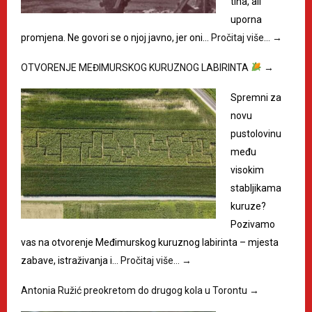
tiha, ali
uporna
promjena. Ne govori se o njoj javno, jer oni…
Pročitaj više…
→
OTVORENJE MEĐIMURSKOG KURUZNOG LABIRINTA
→
Spremni za
novu
pustolovinu
među
visokim
stabljikama
kuruze?
Pozivamo
vas na otvorenje Međimurskog kuruznog labirinta – mjesta
zabave, istraživanja i…
Pročitaj više…
→
Antonia Ružić preokretom do drugog kola u Torontu
→