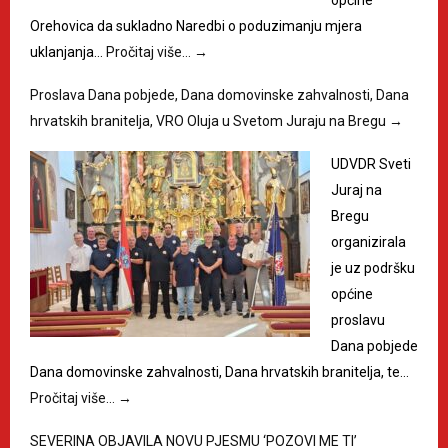
općine
Orehovica da sukladno Naredbi o poduzimanju mjera
uklanjanja…
Pročitaj više…
→
Proslava Dana pobjede, Dana domovinske zahvalnosti, Dana
hrvatskih branitelja, VRO Oluja u Svetom Juraju na Bregu
→
UDVDR Sveti
Juraj na
Bregu
organizirala
je uz podršku
općine
proslavu
Dana pobjede
Dana domovinske zahvalnosti, Dana hrvatskih branitelja, te…
Pročitaj više…
→
SEVERINA OBJAVILA NOVU PJESMU ‘POZOVI ME TI’