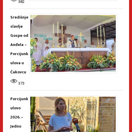
382
Središnje
slavlje
Gospe od
Anđela –
Porcijunk
ulova u
Čakovcu
373
Porcijunk
ulovo
2026. –
Jedno