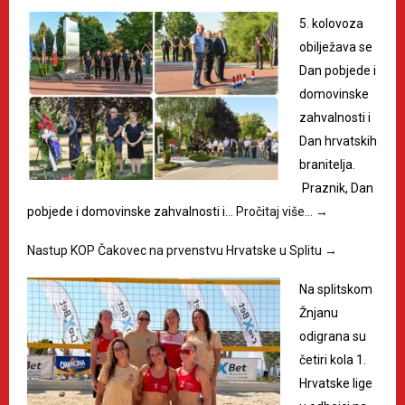
5. kolovoza
obilježava se
Dan pobjede i
domovinske
zahvalnosti i
Dan hrvatskih
branitelja.
Praznik, Dan
pobjede i domovinske zahvalnosti i…
Pročitaj više…
→
Nastup KOP Čakovec na prvenstvu Hrvatske u Splitu
→
Na splitskom
Žnjanu
odigrana su
četiri kola 1.
Hrvatske lige