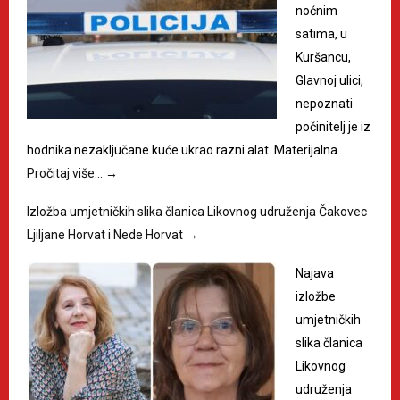
noćnim
satima, u
Kuršancu,
Glavnoj ulici,
nepoznati
počinitelj je iz
hodnika nezaključane kuće ukrao razni alat. Materijalna…
Pročitaj više…
→
Izložba umjetničkih slika članica Likovnog udruženja Čakovec
Ljiljane Horvat i Nede Horvat
→
Najava
izložbe
umjetničkih
slika članica
Likovnog
udruženja