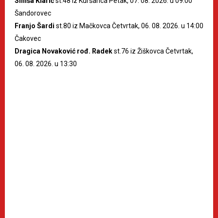
Siniša Klarić
st.48 iz Kuršanca Petak, 07. 08. 2026. u 09:00
Šandorovec
Franjo Šardi
st.80 iz Mačkovca Četvrtak, 06. 08. 2026. u 14:00
Čakovec
Dragica Novaković rođ. Radek
st.76 iz Žiškovca Četvrtak,
06. 08. 2026. u 13:30