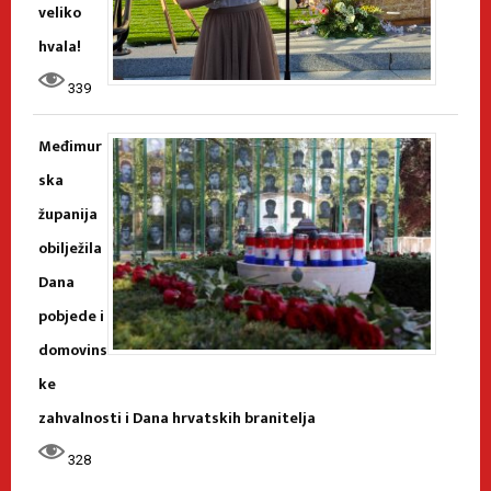
veliko
hvala!
339
Međimur
ska
županija
obilježila
Dana
pobjede i
domovins
ke
zahvalnosti i Dana hrvatskih branitelja
328