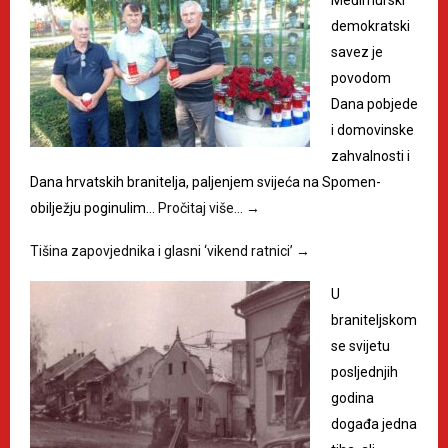
Međimurski
demokratski
savez je
povodom
Dana pobjede
i domovinske
zahvalnosti i
Dana hrvatskih branitelja, paljenjem svijeća na Spomen-
obilježju poginulim…
Pročitaj više…
→
Tišina zapovjednika i glasni ‘vikend ratnici’
→
U
braniteljskom
se svijetu
posljednjih
godina
događa jedna