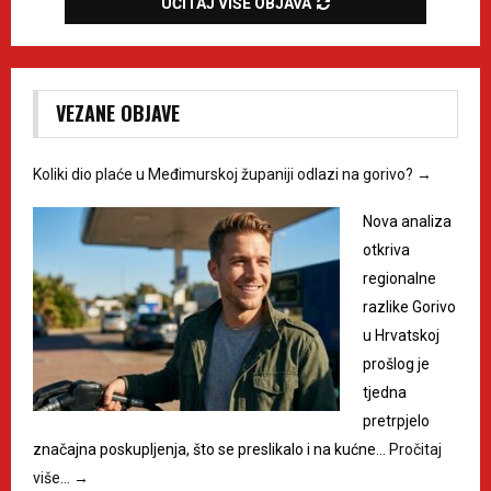
UČITAJ VIŠE OBJAVA
VEZANE OBJAVE
Koliki dio plaće u Međimurskoj županiji odlazi na gorivo?
→
Nova analiza
otkriva
regionalne
razlike Gorivo
u Hrvatskoj
prošlog je
tjedna
pretrpjelo
značajna poskupljenja, što se preslikalo i na kućne…
Pročitaj
više…
→