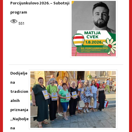
Porcijunkulovo 2026. – Subotnji
program
551
Dodijelje
na
tradicion
alnih
priznanja
„Najbolje
na