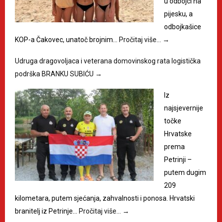
u odbojci na
pijesku, a
odbojkašice
KOP-a Čakovec, unatoč brojnim…
Pročitaj više…
→
Udruga dragovoljaca i veterana domovinskog rata logistička
podrška BRANKU SUBIĆU
→
Iz
najsjevernije
točke
Hrvatske
prema
Petrinji –
putem dugim
209
kilometara, putem sjećanja, zahvalnosti i ponosa. Hrvatski
branitelj iz Petrinje…
Pročitaj više…
→