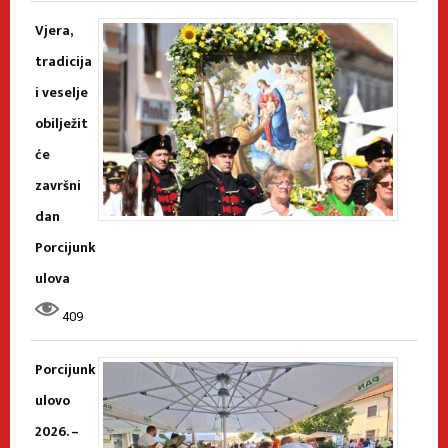
Vjera,
tradicija
i veselje
obilježit
će
završni
dan
Porcijunk
ulova
409
Porcijunk
ulovo
2026. –