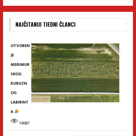
NAJČITANIJI TJEDNI ČLANCI
OTVOREN
JE
MEĐIMUR
SKOG
KURUZN
OG
LABIRINT
A
19087