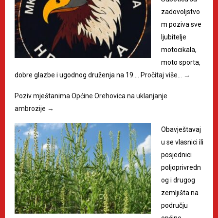
zadovoljstvo
m poziva sve
ljubitelje
motocikala,
moto sporta,
dobre glazbe i ugodnog druženja na 19.…
Pročitaj više…
→
Poziv mještanima Općine Orehovica na uklanjanje
ambrozije
→
Obavještavaj
u se vlasnici ili
posjednici
poljoprivredn
og i drugog
zemljišta na
području