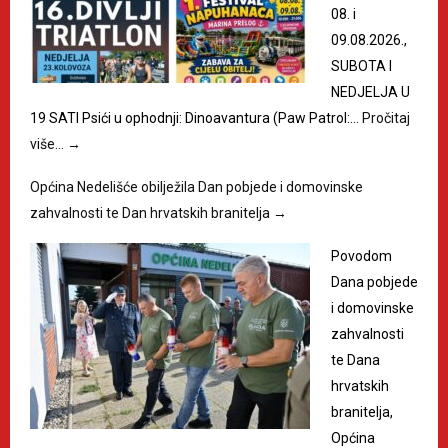
08. i
09.08.2026.,
SUBOTA I
NEDJELJA U
19 SATI Psići u ophodnji: Dinoavantura (Paw Patrol:…
Pročitaj
više…
→
Općina Nedelišće obilježila Dan pobjede i domovinske
zahvalnosti te Dan hrvatskih branitelja
→
Povodom
Dana pobjede
i domovinske
zahvalnosti
te Dana
hrvatskih
branitelja,
Općina