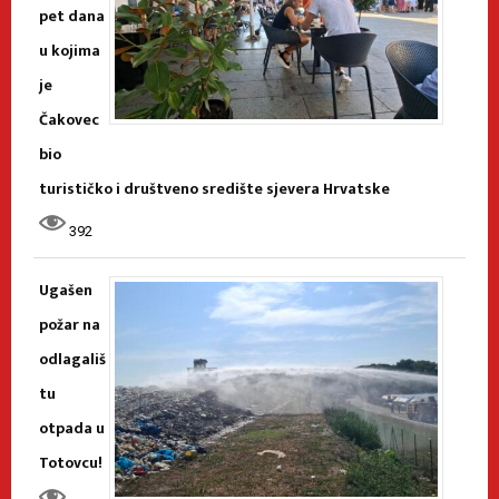
pet dana
u kojima
je
Čakovec
bio
turističko i društveno središte sjevera Hrvatske
392
Ugašen
požar na
odlagališ
tu
otpada u
Totovcu!