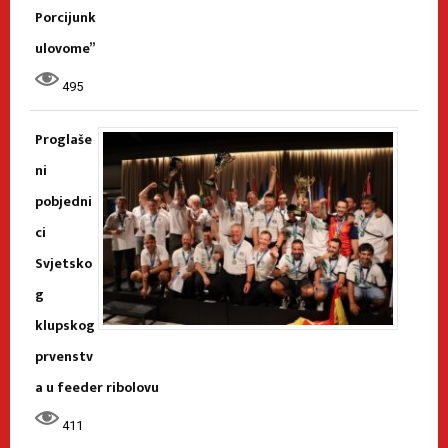
Porcijunk
ulovome”
495
Proglaše
ni
pobjedni
ci
Svjetsko
g
klupskog
prvenstv
a u feeder ribolovu
411