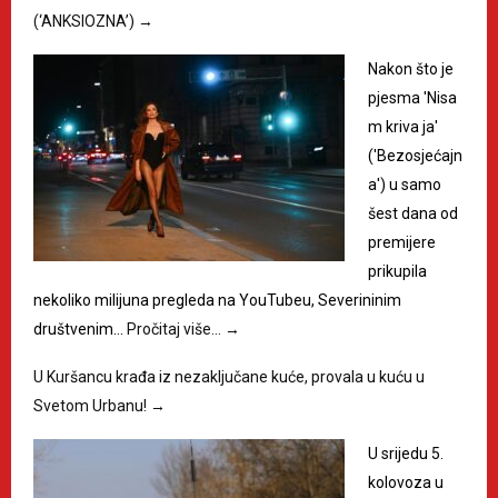
(‘ANKSIOZNA’)
→
Nakon što je
pjesma 'Nisa
m kriva ja'
('Bezosjećajn
a') u samo
šest dana od
premijere
prikupila
nekoliko milijuna pregleda na YouTubeu, Severininim
društvenim…
Pročitaj više…
→
U Kuršancu krađa iz nezaključane kuće, provala u kuću u
Svetom Urbanu!
→
U srijedu 5.
kolovoza u