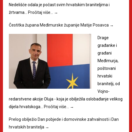
Nedelišće odala je počast svim hrvatskim braniteljima i
žrtvama…
Pročitaj više…
→
Čestitka župana Međimurske županije Matije Posavca
→
Drage
građanke i
građani
Međimurja,
poštovani
hrvatski
branitelji, od
Vojno-
redarstvene akcije Oluja - koja je obilježila oslobađanje velikog
dijela hrvatskoga…
Pročitaj više…
→
Prelog obilježio Dan pobjede i domovinske zahvalnosti i Dan
hrvatskih branitelja
→