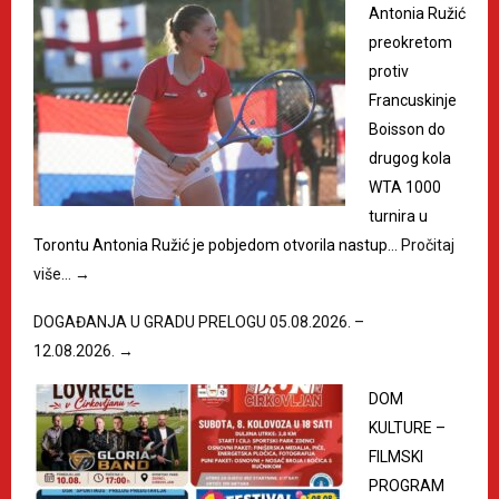
Antonia Ružić
preokretom
protiv
Francuskinje
Boisson do
drugog kola
WTA 1000
turnira u
Torontu Antonia Ružić je pobjedom otvorila nastup…
Pročitaj
više…
→
DOGAĐANJA U GRADU PRELOGU 05.08.2026. –
12.08.2026.
→
DOM
KULTURE –
FILMSKI
PROGRAM