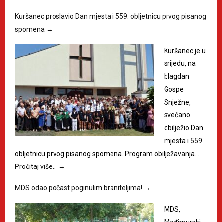
Kuršanec proslavio Dan mjesta i 559. obljetnicu prvog pisanog
spomena
→
Kuršanec je u
srijedu, na
blagdan
Gospe
Snježne,
svečano
obilježio Dan
mjesta i 559.
obljetnicu prvog pisanog spomena. Program obilježavanja…
Pročitaj više…
→
MDS odao počast poginulim braniteljima!
→
MDS,