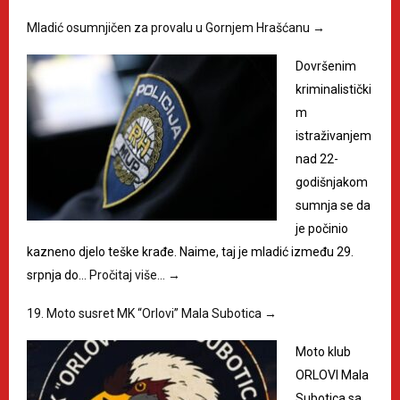
Mladić osumnjičen za provalu u Gornjem Hrašćanu
→
Dovršenim
kriminalistički
m
istraživanjem
nad 22-
godišnjakom
sumnja se da
je počinio
kazneno djelo teške krađe. Naime, taj je mladić između 29.
srpnja do…
Pročitaj više…
→
19. Moto susret MK “Orlovi” Mala Subotica
→
Moto klub
ORLOVI Mala
Subotica sa