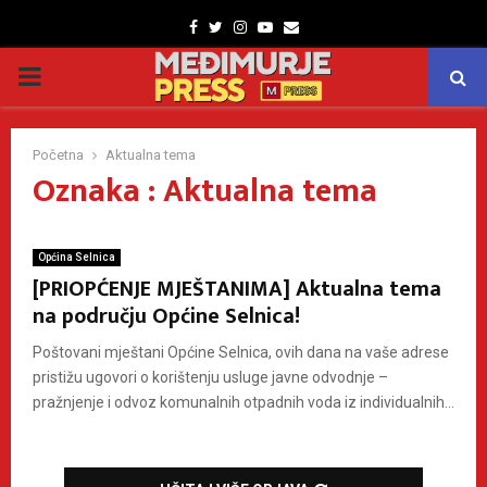
Facebook
Twitter
Instagram
Youtube
Email
PRIMARY
MENU
Početna
Aktualna tema
Oznaka : Aktualna tema
Općina Selnica
[PRIOPĆENJE MJEŠTANIMA] Aktualna tema
na području Općine Selnica!
Poštovani mještani Općine Selnica, ovih dana na vaše adrese
pristižu ugovori o korištenju usluge javne odvodnje –
pražnjenje i odvoz komunalnih otpadnih voda iz individualnih...