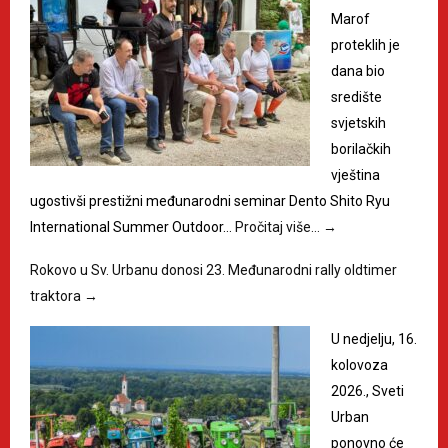
Marof
proteklih je
dana bio
središte
svjetskih
borilačkih
vještina
ugostivši prestižni međunarodni seminar Dento Shito Ryu
International Summer Outdoor…
Pročitaj više…
→
Rokovo u Sv. Urbanu donosi 23. Međunarodni rally oldtimer
traktora
→
U nedjelju, 16.
kolovoza
2026., Sveti
Urban
ponovno će