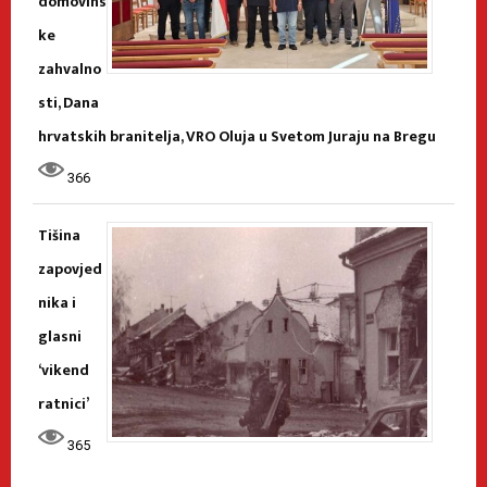
domovins
ke
zahvalno
sti, Dana
hrvatskih branitelja, VRO Oluja u Svetom Juraju na Bregu
366
Tišina
zapovjed
nika i
glasni
‘vikend
ratnici’
365