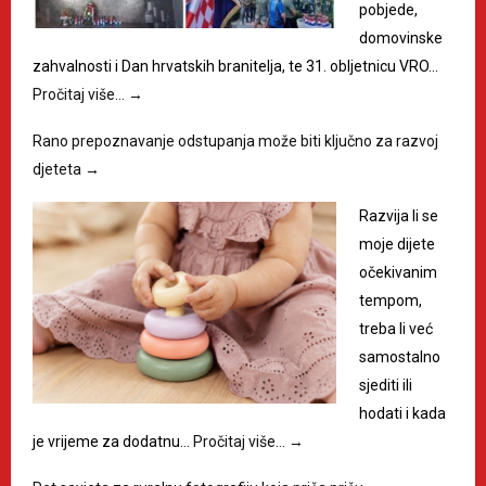
pobjede,
domovinske
zahvalnosti i Dan hrvatskih branitelja, te 31. obljetnicu VRO…
Pročitaj više…
→
Rano prepoznavanje odstupanja može biti ključno za razvoj
djeteta
→
Razvija li se
moje dijete
očekivanim
tempom,
treba li već
samostalno
sjediti ili
hodati i kada
je vrijeme za dodatnu…
Pročitaj više…
→