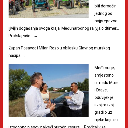
biti domaćin
jednog od
najprepoznat
ljivijih događanja ovoga kraja, Međunarodnog rallyja oldtimer…
Pročitaj više…
→
Župan Posavec i Milan Rezo u obilasku Glavnog murskog
nasipa
→
Međimurje,
smješteno
između Mure
i Drave,
oduvijek je
svoj razvoj
gradilo uz
rijeke koje su
istodobno njegov najveći prirodni resurs,…
Pročitaj više…
→