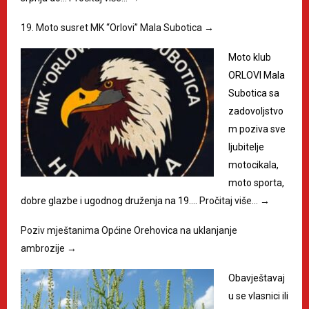
19. Moto susret MK “Orlovi” Mala Subotica
→
Moto klub
ORLOVI Mala
Subotica sa
zadovoljstvo
m poziva sve
ljubitelje
motocikala,
moto sporta,
dobre glazbe i ugodnog druženja na 19.…
Pročitaj više…
→
Poziv mještanima Općine Orehovica na uklanjanje
ambrozije
→
Obavještavaj
u se vlasnici ili