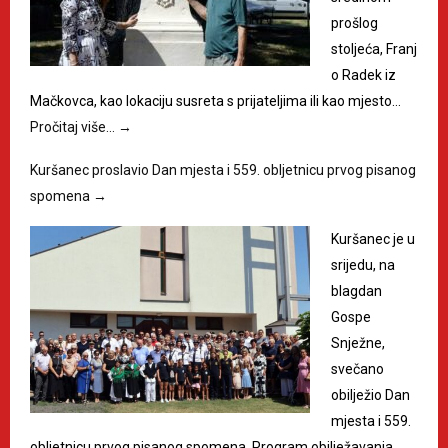
prošlog
stoljeća, Franj
o Radek iz
Mačkovca, kao lokaciju susreta s prijateljima ili kao mjesto…
Pročitaj više…
→
Kuršanec proslavio Dan mjesta i 559. obljetnicu prvog pisanog
spomena
→
Kuršanec je u
srijedu, na
blagdan
Gospe
Snježne,
svečano
obilježio Dan
mjesta i 559.
obljetnicu prvog pisanog spomena. Program obilježavanja…