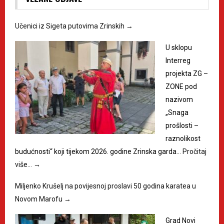
Učenici iz Sigeta putovima Zrinskih
→
U sklopu
Interreg
projekta ZG –
ZONE pod
nazivom
„Snaga
prošlosti –
raznolikost
budućnosti“ koji tijekom 2026. godine Zrinska garda…
Pročitaj
više…
→
Miljenko Krušelj na povijesnoj proslavi 50 godina karatea u
Novom Marofu
→
Grad Novi