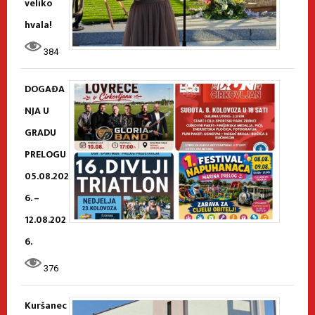
veliko
hvala!
384
DOGAĐA
NJA U
GRADU
PRELOGU
05.08.202
6. –
12.08.202
6.
376
Kuršanec