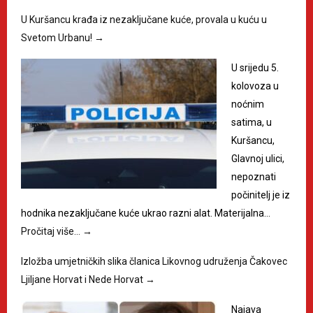
U Kuršancu krađa iz nezaključane kuće, provala u kuću u
Svetom Urbanu!
→
U srijedu 5.
kolovoza u
noćnim
satima, u
Kuršancu,
Glavnoj ulici,
nepoznati
počinitelj je iz
hodnika nezaključane kuće ukrao razni alat. Materijalna…
Pročitaj više…
→
Izložba umjetničkih slika članica Likovnog udruženja Čakovec
Ljiljane Horvat i Nede Horvat
→
Najava