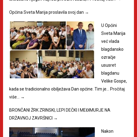
Općina Sveta Marija proslavila svoj dan
→
U Općini
Sveta Marija
već vlada
blagdansko
ozračje
ususret
blagdanu
Velike Gospe,
kada se tradicionalno obilježava Dan općine. Tim je…
Pročitaj
više…
→
BRONČANI ŽRK ZRINSKI, LEPI DEČKI I MEĐIMURJE NA
DRŽAVNOJ ZAVRŠNICI
→
Nakon