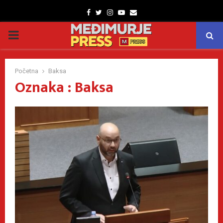
Facebook
Twitter
Instagram
Youtube
Email
PRIMARY
MENU
Početna
Baksa
Oznaka : Baksa