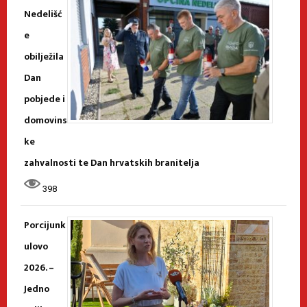
Nedelišć
e
obilježila
Dan
pobjede i
domovins
ke
zahvalnosti te Dan hrvatskih branitelja
398
Porcijunk
ulovo
2026. –
Jedno