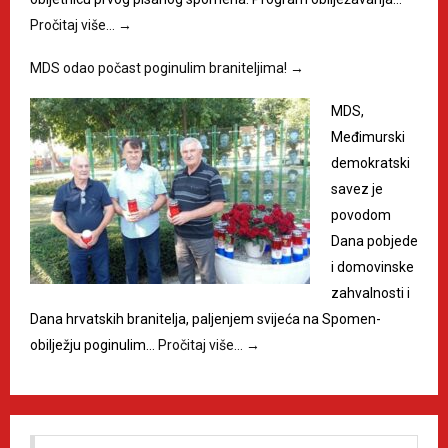
Pročitaj više…
→
MDS odao počast poginulim braniteljima!
→
MDS,
Međimurski
demokratski
savez je
povodom
Dana pobjede
i domovinske
zahvalnosti i
Dana hrvatskih branitelja, paljenjem svijeća na Spomen-
obilježju poginulim…
Pročitaj više…
→