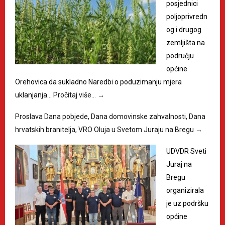
posjednici
poljoprivredn
og i drugog
zemljišta na
području
općine
Orehovica da sukladno Naredbi o poduzimanju mjera
uklanjanja…
Pročitaj više…
→
Proslava Dana pobjede, Dana domovinske zahvalnosti, Dana
hrvatskih branitelja, VRO Oluja u Svetom Juraju na Bregu
→
UDVDR Sveti
Juraj na
Bregu
organizirala
je uz podršku
općine