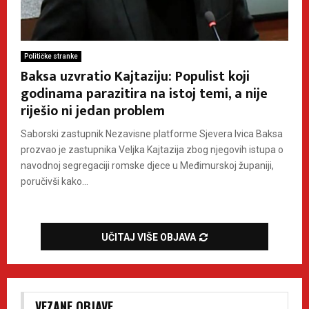
Političke stranke
Baksa uzvratio Kajtaziju: Populist koji
godinama parazitira na istoj temi, a nije
riješio ni jedan problem
Saborski zastupnik Nezavisne platforme Sjevera Ivica Baksa
prozvao je zastupnika Veljka Kajtazija zbog njegovih istupa o
navodnoj segregaciji romske djece u Međimurskoj županiji,
poručivši kako...
UČITAJ VIŠE OBJAVA
VEZANE OBJAVE