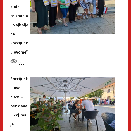
alnih
priznanja
„Najbolje
na
Porcijunk
ulovome”
555
Porcijunk
ulovo
2026. –
pet dana
u kojima
je