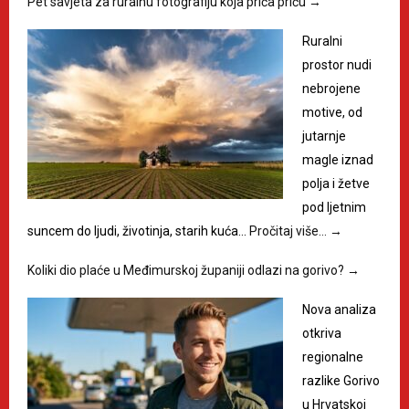
Pet savjeta za ruralnu fotografiju koja priča priču
→
Ruralni
prostor nudi
nebrojene
motive, od
jutarnje
magle iznad
polja i žetve
pod ljetnim
suncem do ljudi, životinja, starih kuća…
Pročitaj više…
→
Koliki dio plaće u Međimurskoj županiji odlazi na gorivo?
→
Nova analiza
otkriva
regionalne
razlike Gorivo
u Hrvatskoj