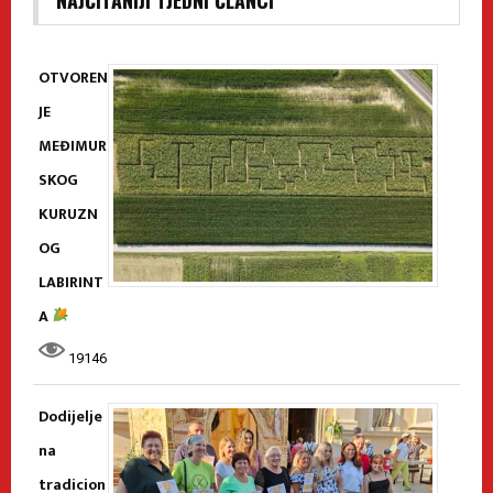
OTVOREN
JE
MEĐIMUR
SKOG
KURUZN
OG
LABIRINT
A
19146
Dodijelje
na
tradicion