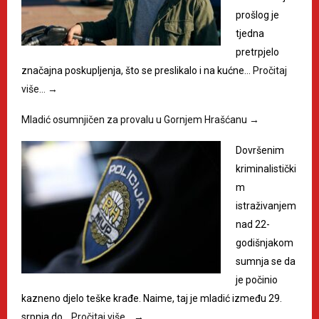
prošlog je
tjedna
pretrpjelo
značajna poskupljenja, što se preslikalo i na kućne…
Pročitaj
više…
→
Mladić osumnjičen za provalu u Gornjem Hrašćanu
→
Dovršenim
kriminalistički
m
istraživanjem
nad 22-
godišnjakom
sumnja se da
je počinio
kazneno djelo teške krađe. Naime, taj je mladić između 29.
srpnja do…
Pročitaj više…
→