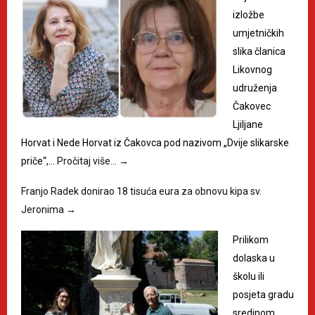
izložbe
umjetničkih
slika članica
Likovnog
udruženja
Čakovec
Ljiljane
Horvat i Nede Horvat iz Čakovca pod nazivom „Dvije slikarske
priče“,…
Pročitaj više…
→
Franjo Radek donirao 18 tisuća eura za obnovu kipa sv.
Jeronima
→
Prilikom
dolaska u
školu ili
posjeta gradu
sredinom