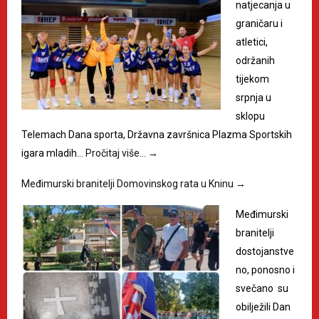
natjecanja u
graničaru i
atletici,
održanih
tijekom
srpnja u
sklopu
Telemach Dana sporta, Državna završnica Plazma Sportskih
igara mladih…
Pročitaj više…
→
Međimurski branitelji Domovinskog rata u Kninu
→
Međimurski
branitelji
dostojanstve
no, ponosno i
svečano su
obilježili Dan