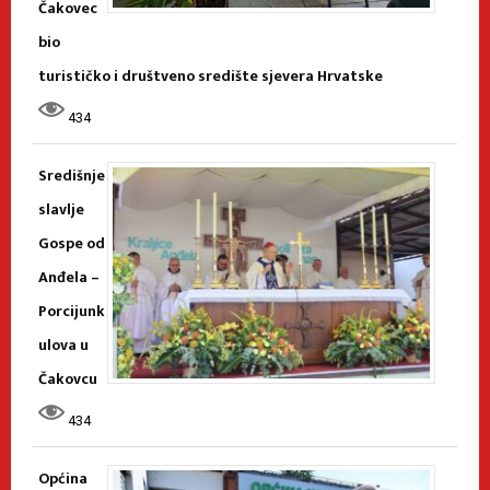
Čakovec
bio
turističko i društveno središte sjevera Hrvatske
434
Središnje
slavlje
Gospe od
Anđela –
Porcijunk
ulova u
Čakovcu
434
Općina