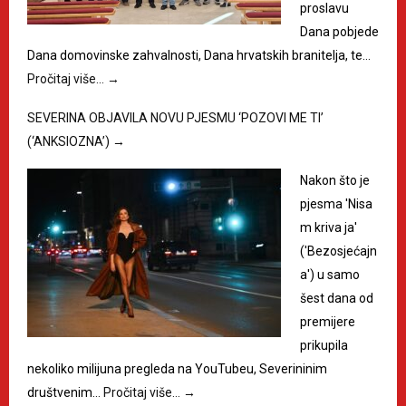
proslavu
Dana pobjede
Dana domovinske zahvalnosti, Dana hrvatskih branitelja, te…
Pročitaj više…
→
SEVERINA OBJAVILA NOVU PJESMU ‘POZOVI ME TI’
(‘ANKSIOZNA’)
→
Nakon što je
pjesma 'Nisa
m kriva ja'
('Bezosjećajn
a') u samo
šest dana od
premijere
prikupila
nekoliko milijuna pregleda na YouTubeu, Severininim
društvenim…
Pročitaj više…
→