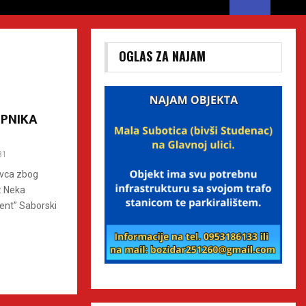
OGLAS ZA NAJAM
UPNIKA
81
ovca zbog
: Neka
dent” Saborski