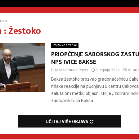
toko
 : Žestoko
Političke stranke
PRIOPĆENJE SABORSKOG ZAST
NPS IVICE BAKSE
Piše
Međimurje Press
8. srpnja 2026
0
Baksa žestoko prozvao gradonačelnicu Čak
mlake reakcije na pucnjavu u centru Čakovca
zalutalom metku objasni što je „izolirani inci
zastupnik Ivica Baksa...
UČITAJ VIŠE OBJAVA