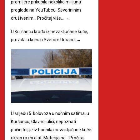
premijere prikupila nekoliko milijuna
pregleda na YouTubeu, Severininim
društvenim…
Pročitaj više…
→
U Kuršancu krađa iz nezaključane kuće,
provala u kuću u Svetom Urbanu!
→
U srijedu 5. kolovoza u noćnim satima, u
Kuršancu, Glavnoj ulici, nepoznati
počinitelj je iz hodnika nezaključane kuće
ukrao razni alat. Materijalna…
Pročitaj