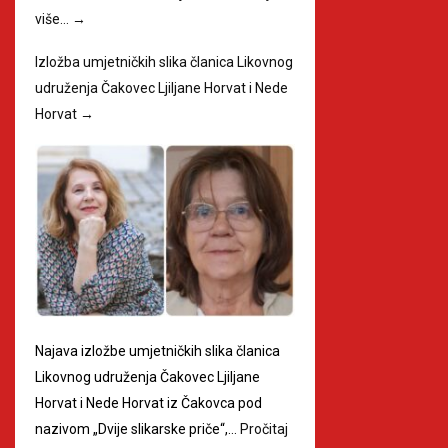
više…
→
Izložba umjetničkih slika članica Likovnog
udruženja Čakovec Ljiljane Horvat i Nede
Horvat
→
Najava izložbe umjetničkih slika članica
Likovnog udruženja Čakovec Ljiljane
Horvat i Nede Horvat iz Čakovca pod
nazivom „Dvije slikarske priče“,…
Pročitaj