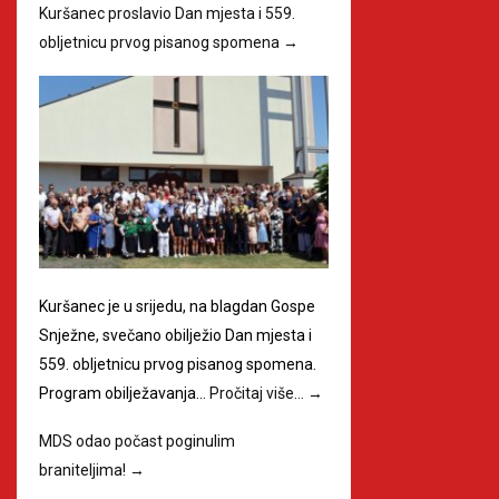
Kuršanec proslavio Dan mjesta i 559.
obljetnicu prvog pisanog spomena
→
Kuršanec je u srijedu, na blagdan Gospe
Snježne, svečano obilježio Dan mjesta i
559. obljetnicu prvog pisanog spomena.
Program obilježavanja…
Pročitaj više…
→
MDS odao počast poginulim
braniteljima!
→