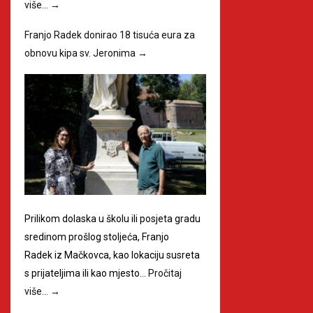
više…
→
Franjo Radek donirao 18 tisuća eura za
obnovu kipa sv. Jeronima
→
Prilikom dolaska u školu ili posjeta gradu
sredinom prošlog stoljeća, Franjo
Radek iz Mačkovca, kao lokaciju susreta
s prijateljima ili kao mjesto…
Pročitaj
više…
→