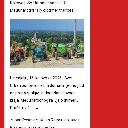
Rokovo u Sv. Urbanu donosi 23.
Međunarodni rally oldtimer traktora
→
U nedjelju, 16. kolovoza 2026., Sveti
Urban ponovno će biti domaćin jednog od
najprepoznatljivijih događanja ovoga
kraja, Međunarodnog rallyja oldtimer…
Pročitaj više…
→
Župan Posavec i Milan Rezo u obilasku
Glavnog murskog nasipa
→