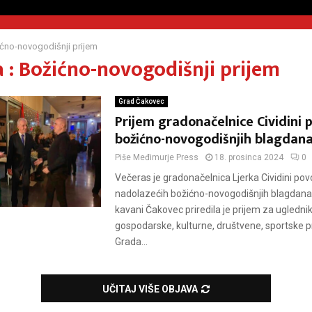
ćno-novogodišnji prijem
 : Božićno-novogodišnji prijem
Grad Čakovec
Prijem gradonačelnice Cividini
božićno-novogodišnjih blagdan
Piše
Međimurje Press
18. prosinca 2024
0
Večeras je gradonačelnica Ljerka Cividini p
nadolazećih božićno-novogodišnjih blagdana
kavani Čakovec priredila je prijem za uglednik
gospodarske, kulturne, društvene, sportske pr
Grada...
UČITAJ VIŠE OBJAVA