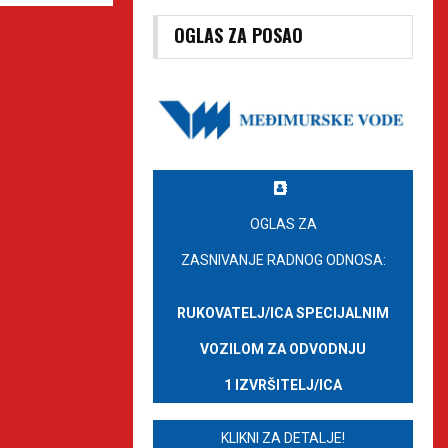
OGLAS ZA POSAO
OGLAS ZA
ZASNIVANJE RADNOG ODNOSA:
RUKOVATELJ/ICA SPECIJALNIM
VOZILOM ZA ODVODNJU
1 IZVRŠITELJ/ICA
KLIKNI ZA DETALJE!