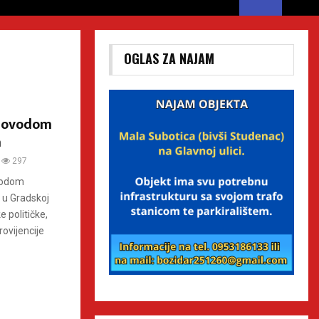
OGLAS ZA NAJAM
 povodom
a
297
ovodom
 u Gradskoj
e političke,
ovijencije