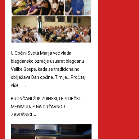
U Općini Sveta Marija već vlada
blagdansko ozračje ususret blagdanu
Velike Gospe, kada se tradicionalno
obilježava Dan općine. Tim je…
Pročitaj
više…
→
BRONČANI ŽRK ZRINSKI, LEPI DEČKI I
MEĐIMURJE NA DRŽAVNOJ
ZAVRŠNICI
→