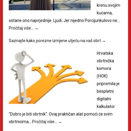
krenu svojim
kućama,
ostane ono najvrjednije. Ljudi. Jer nijedno Porcijunkulovo ne…
Pročitaj više…
→
Saznajte kako porezne izmjene utječu na vaš obrt
→
Hrvatska
obrtnička
komora
(HOK)
pripremila je
besplatni
digitalni
kalkulator
"Dobro je biti obrtnik". Ovaj praktičan alat pomoći će svim
obrtnicima…
Pročitaj više…
→