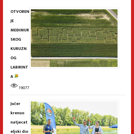
OTVOREN
JE
MEĐIMUR
SKOG
KURUZN
OG
LABIRINT
A
19077
Jučer
krenuo
natjecat
eljski dio