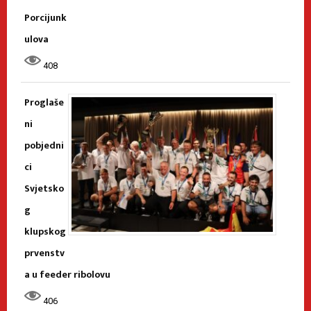
Porcijunk
ulova
408
Proglaše
ni
pobjedni
ci
Svjetsko
g
klupskog
prvenstv
a u feeder ribolovu
406