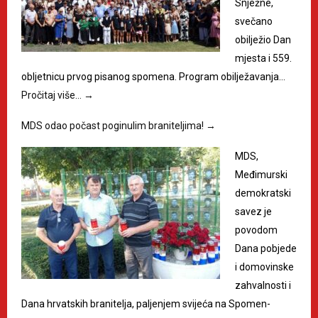
Snježne,
svečano
obilježio Dan
mjesta i 559.
obljetnicu prvog pisanog spomena. Program obilježavanja…
Pročitaj više…
→
MDS odao počast poginulim braniteljima!
→
MDS,
Međimurski
demokratski
savez je
povodom
Dana pobjede
i domovinske
zahvalnosti i
Dana hrvatskih branitelja, paljenjem svijeća na Spomen-