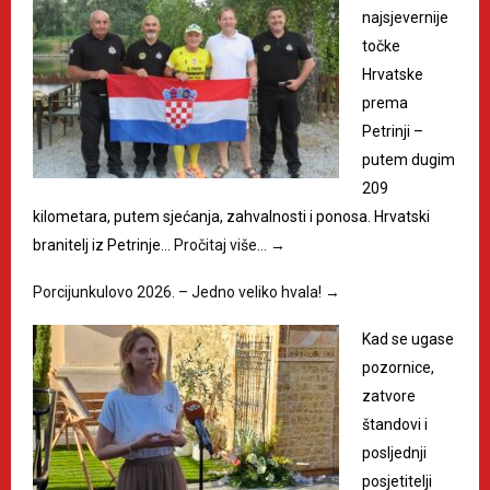
najsjevernije
točke
Hrvatske
prema
Petrinji –
putem dugim
209
kilometara, putem sjećanja, zahvalnosti i ponosa. Hrvatski
branitelj iz Petrinje…
Pročitaj više…
→
Porcijunkulovo 2026. – Jedno veliko hvala!
→
Kad se ugase
pozornice,
zatvore
štandovi i
posljednji
posjetitelji