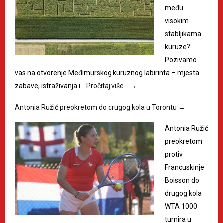
među
visokim
stabljikama
kuruze?
Pozivamo
vas na otvorenje Međimurskog kuruznog labirinta – mjesta
zabave, istraživanja i…
Pročitaj više…
→
Antonia Ružić preokretom do drugog kola u Torontu
→
Antonia Ružić
preokretom
protiv
Francuskinje
Boisson do
drugog kola
WTA 1000
turnira u