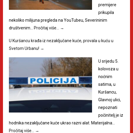
premijere
prikupila
nekoliko milijuna pregleda na YouTubeu, Severininim
društvenim…
Pročitaj više…
→
U Kuršancu krađa iz nezaključane kuće, provala u kuću u
Svetom Urbanu!
→
U srijedu 5.
kolovoza u
noćnim
satima, u
Kuršancu,
Glavnoj ulici,
nepoznati
počinitelj je iz
hodnika nezaključane kuće ukrao razni alat. Materijalna…
Pročitaj više…
→