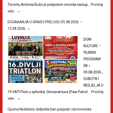
Torontu Antonia Ružić je pobjedom otvorila nastup…
Pročitaj
više…
→
DOGAĐANJA U GRADU PRELOGU 05.08.2026. –
12.08.2026.
→
DOM
KULTURE –
FILMSKI
PROGRAM
08. i
09.08.2026.,
SUBOTA I
NEDJELJA U
19 SATI Psići u ophodnji: Dinoavantura (Paw Patrol:…
Pročitaj
više…
→
Općina Nedelišće obilježila Dan pobjede i domovinske