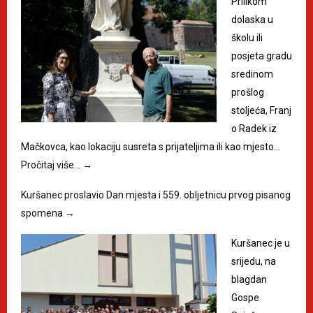
Prilikom
dolaska u
školu ili
posjeta gradu
sredinom
prošlog
stoljeća, Franj
o Radek iz
Mačkovca, kao lokaciju susreta s prijateljima ili kao mjesto…
Pročitaj više…
→
Kuršanec proslavio Dan mjesta i 559. obljetnicu prvog pisanog
spomena
→
Kuršanec je u
srijedu, na
blagdan
Gospe