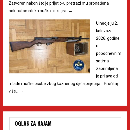
Zatvoren nakon što je prijetio-u pretrazi mu pronađena
poluautomatska puška i streljivo
→
U nedjelju 2.
kolovoza
2026. godine
u
popodnevnim
satima
zaprimljena
je prijava od
mlađe muške osobe zbog kaznenog djela prijetnja…
Pročitaj
više…
→
OGLAS ZA NAJAM