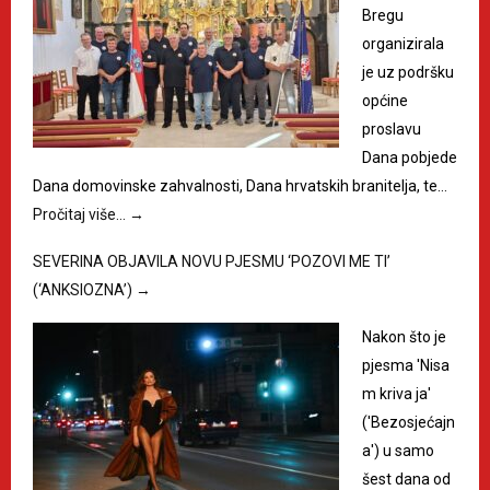
Bregu
organizirala
je uz podršku
općine
proslavu
Dana pobjede
Dana domovinske zahvalnosti, Dana hrvatskih branitelja, te…
Pročitaj više…
→
SEVERINA OBJAVILA NOVU PJESMU ‘POZOVI ME TI’
(‘ANKSIOZNA’)
→
Nakon što je
pjesma 'Nisa
m kriva ja'
('Bezosjećajn
a') u samo
šest dana od