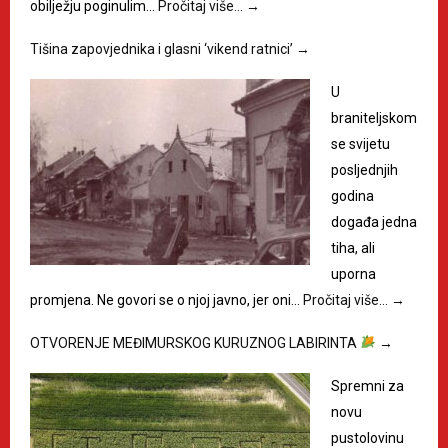
obilježju poginulim…
Pročitaj više…
→
Tišina zapovjednika i glasni ‘vikend ratnici’
→
U
braniteljskom
se svijetu
posljednjih
godina
događa jedna
tiha, ali
uporna
promjena. Ne govori se o njoj javno, jer oni…
Pročitaj više…
→
OTVORENJE MEĐIMURSKOG KURUZNOG LABIRINTA
→
Spremni za
novu
pustolovinu