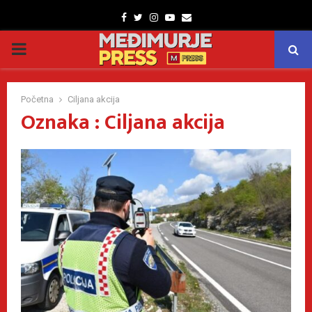
Facebook
Twitter
Instagram
Youtube
Email
PRIMARY
MENU
Početna
Ciljana akcija
Oznaka : Ciljana akcija