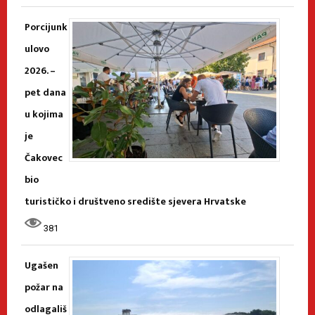
Porcijunk
ulovo
2026. –
pet dana
u kojima
je
Čakovec
bio
turističko i društveno središte sjevera Hrvatske
381
Ugašen
požar na
odlagališ