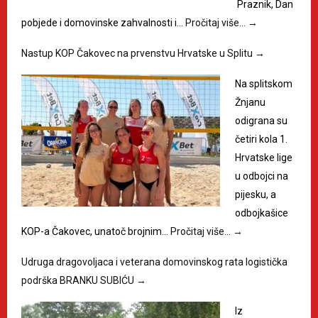
Praznik, Dan
pobjede i domovinske zahvalnosti i…
Pročitaj više…
→
Nastup KOP Čakovec na prvenstvu Hrvatske u Splitu
→
Na splitskom
Žnjanu
odigrana su
četiri kola 1.
Hrvatske lige
u odbojci na
pijesku, a
odbojkašice
KOP-a Čakovec, unatoč brojnim…
Pročitaj više…
→
Udruga dragovoljaca i veterana domovinskog rata logistička
podrška BRANKU SUBIĆU
→
Iz