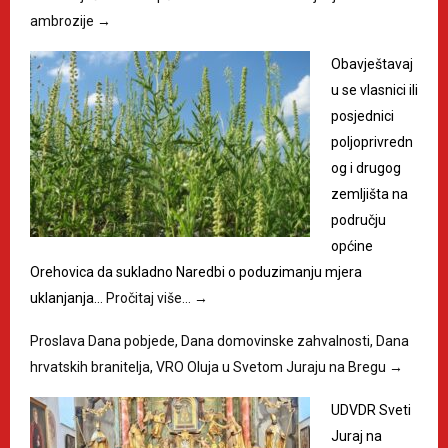
ambrozije
→
Obavještavaj
u se vlasnici ili
posjednici
poljoprivredn
og i drugog
zemljišta na
području
općine
Orehovica da sukladno Naredbi o poduzimanju mjera
uklanjanja…
Pročitaj više…
→
Proslava Dana pobjede, Dana domovinske zahvalnosti, Dana
hrvatskih branitelja, VRO Oluja u Svetom Juraju na Bregu
→
UDVDR Sveti
Juraj na