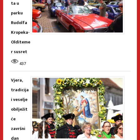
ta u
parku
Rudolfa
Kropeka-
Olditeme
r susret
437
Vjera,
tradicija
i veselje
obilježit
će
završni
dan