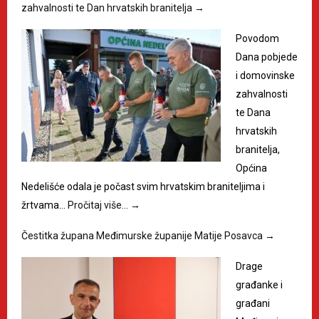
zahvalnosti te Dan hrvatskih branitelja
→
Povodom
Dana pobjede
i domovinske
zahvalnosti
te Dana
hrvatskih
branitelja,
Općina
Nedelišće odala je počast svim hrvatskim braniteljima i
žrtvama…
Pročitaj više…
→
Čestitka župana Međimurske županije Matije Posavca
→
Drage
građanke i
građani