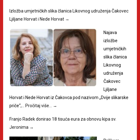
Izložba umjetničkih slika članica Likovnog udruženja Čakovec
Ljiljane Horvat i Nede Horvat
→
Najava
izložbe
umjetničkih
slika članica
Likovnog
udruženja
Čakovec
Ljiljane
Horvat i Nede Horvat iz Čakovca pod nazivom „Dvije slikarske
priče“,…
Pročitaj više…
→
Franjo Radek donirao 18 tisuća eura za obnovu kipa sv.
Jeronima
→