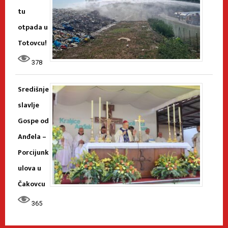
tu
otpada u
Totovcu!
378
Središnje
slavlje
Gospe od
Anđela –
Porcijunk
ulova u
Čakovcu
365