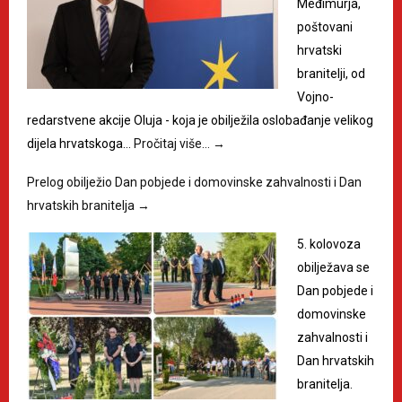
Međimurja,
poštovani
hrvatski
branitelji, od
Vojno-
redarstvene akcije Oluja - koja je obilježila oslobađanje velikog
dijela hrvatskoga…
Pročitaj više…
→
Prelog obilježio Dan pobjede i domovinske zahvalnosti i Dan
hrvatskih branitelja
→
5. kolovoza
obilježava se
Dan pobjede i
domovinske
zahvalnosti i
Dan hrvatskih
branitelja.