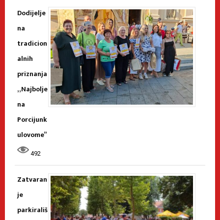
Dodijelje
na
tradicion
alnih
priznanja
„Najbolje
na
Porcijunk
ulovome”
492
Zatvaran
je
parkirališ