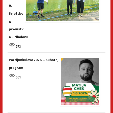
9.
Svjetsko
g
prvenstv
a u ribolovu
573
Porcijunkulovo 2026. – Subotnji
program
551