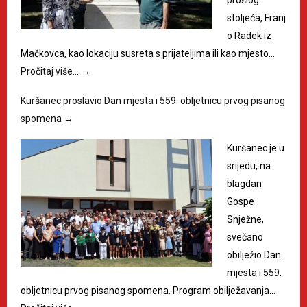
stoljeća, Franj
o Radek iz
Mačkovca, kao lokaciju susreta s prijateljima ili kao mjesto…
Pročitaj više…
→
Kuršanec proslavio Dan mjesta i 559. obljetnicu prvog pisanog
spomena
→
Kuršanec je u
srijedu, na
blagdan
Gospe
Snježne,
svečano
obilježio Dan
mjesta i 559.
obljetnicu prvog pisanog spomena. Program obilježavanja…