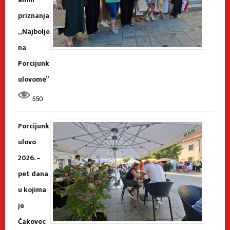
priznanja
„Najbolje
na
Porcijunk
ulovome”
550
Porcijunk
ulovo
2026. –
pet dana
u kojima
je
Čakovec