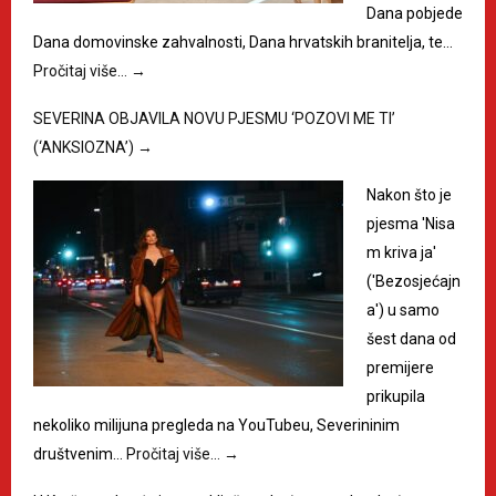
Dana pobjede
Dana domovinske zahvalnosti, Dana hrvatskih branitelja, te…
Pročitaj više…
→
SEVERINA OBJAVILA NOVU PJESMU ‘POZOVI ME TI’
(‘ANKSIOZNA’)
→
Nakon što je
pjesma 'Nisa
m kriva ja'
('Bezosjećajn
a') u samo
šest dana od
premijere
prikupila
nekoliko milijuna pregleda na YouTubeu, Severininim
društvenim…
Pročitaj više…
→