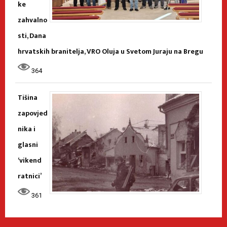
ke
zahvalno
sti, Dana
hrvatskih branitelja, VRO Oluja u Svetom Juraju na Bregu
364
Tišina
zapovjed
nika i
glasni
‘vikend
ratnici’
361