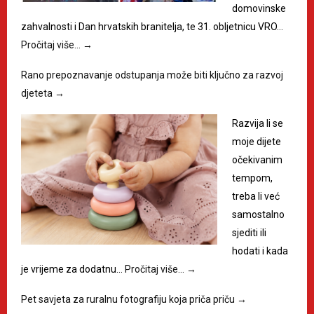
domovinske
zahvalnosti i Dan hrvatskih branitelja, te 31. obljetnicu VRO…
Pročitaj više…
→
Rano prepoznavanje odstupanja može biti ključno za razvoj
djeteta
→
Razvija li se
moje dijete
očekivanim
tempom,
treba li već
samostalno
sjediti ili
hodati i kada
je vrijeme za dodatnu…
Pročitaj više…
→
Pet savjeta za ruralnu fotografiju koja priča priču
→