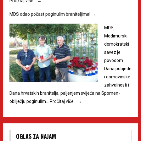
Pročitaj više…
→
MDS odao počast poginulim braniteljima!
→
MDS,
Međimurski
demokratski
savez je
povodom
Dana pobjede
i domovinske
zahvalnosti i
Dana hrvatskih branitelja, paljenjem svijeća na Spomen-
obilježju poginulim…
Pročitaj više…
→
OGLAS ZA NAJAM