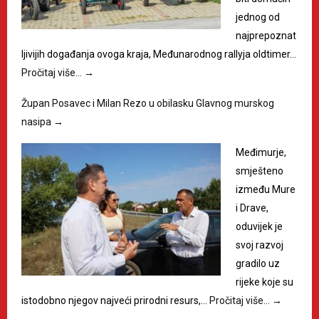
jednog od
najprepoznat
ljivijih događanja ovoga kraja, Međunarodnog rallyja oldtimer…
Pročitaj više…
→
Župan Posavec i Milan Rezo u obilasku Glavnog murskog
nasipa
→
Međimurje,
smješteno
između Mure
i Drave,
oduvijek je
svoj razvoj
gradilo uz
rijeke koje su
istodobno njegov najveći prirodni resurs,…
Pročitaj više…
→