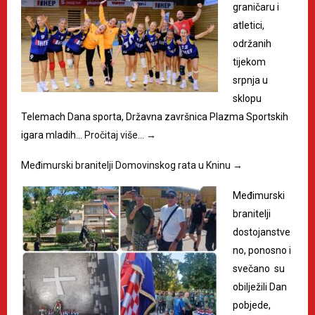
graničaru i
atletici,
održanih
tijekom
srpnja u
sklopu
Telemach Dana sporta, Državna završnica Plazma Sportskih
igara mladih…
Pročitaj više…
→
Međimurski branitelji Domovinskog rata u Kninu
→
Međimurski
branitelji
dostojanstve
no, ponosno i
svečano su
obilježili Dan
pobjede,