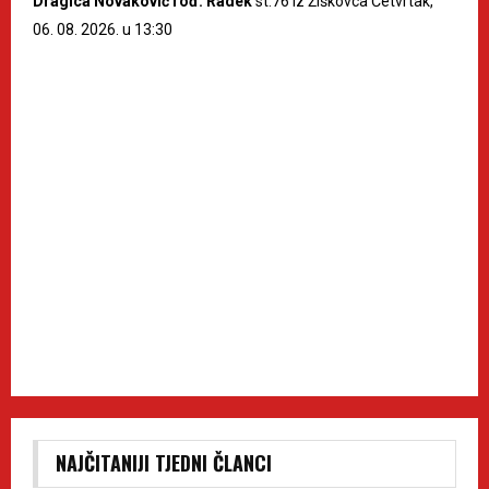
Dragica Novaković rođ. Radek
st.76 iz Žiškovca Četvrtak,
06. 08. 2026. u 13:30
NAJČITANIJI TJEDNI ČLANCI