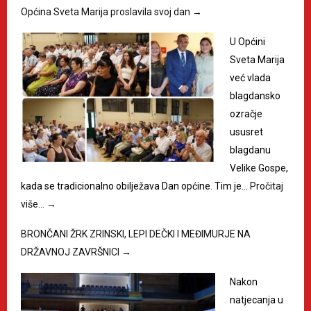
Općina Sveta Marija proslavila svoj dan
→
U Općini
Sveta Marija
već vlada
blagdansko
ozračje
ususret
blagdanu
Velike Gospe,
kada se tradicionalno obilježava Dan općine. Tim je…
Pročitaj
više…
→
BRONČANI ŽRK ZRINSKI, LEPI DEČKI I MEĐIMURJE NA
DRŽAVNOJ ZAVRŠNICI
→
Nakon
natjecanja u