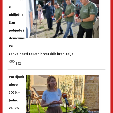
e
obilježila
Dan
pobjede i
domovins
ke
zahvalnosti te Dan hrvatskih branitelja
392
Porcijunk
ulovo
2026. –
Jedno
veliko