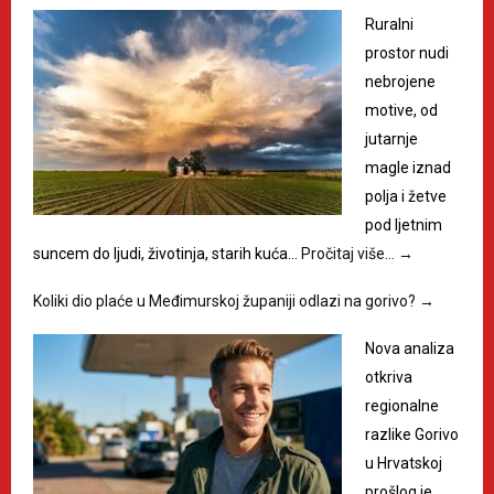
Ruralni
prostor nudi
nebrojene
motive, od
jutarnje
magle iznad
polja i žetve
pod ljetnim
suncem do ljudi, životinja, starih kuća…
Pročitaj više…
→
Koliki dio plaće u Međimurskoj županiji odlazi na gorivo?
→
Nova analiza
otkriva
regionalne
razlike Gorivo
u Hrvatskoj
prošlog je