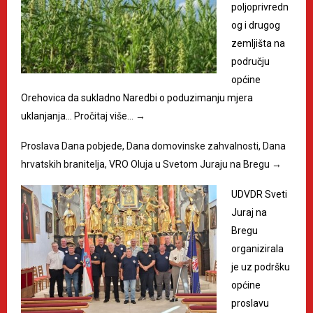
poljoprivredn
og i drugog
zemljišta na
području
općine
Orehovica da sukladno Naredbi o poduzimanju mjera
uklanjanja…
Pročitaj više…
→
Proslava Dana pobjede, Dana domovinske zahvalnosti, Dana
hrvatskih branitelja, VRO Oluja u Svetom Juraju na Bregu
→
UDVDR Sveti
Juraj na
Bregu
organizirala
je uz podršku
općine
proslavu