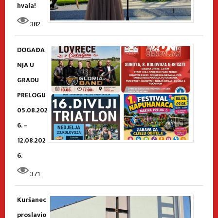
hvala!
382
DOGAĐA
NJA U
GRADU
PRELOGU
05.08.202
6. –
12.08.202
6.
371
Kuršanec
proslavio