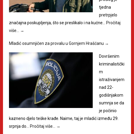
tjedna
pretrpjelo
značajna poskupljenja, što se preslikalo i na kućne…
Pročitaj
više…
→
Mladić osumnjičen za provalu u Gornjem Hrašćanu
→
Dovršenim
kriminalistički
m
istraživanjem
nad 22-
godišnjakom
sumnja se da
je počinio
kazneno djelo teške krađe. Naime, taj je mladić između 29.
srpnja do…
Pročitaj više…
→