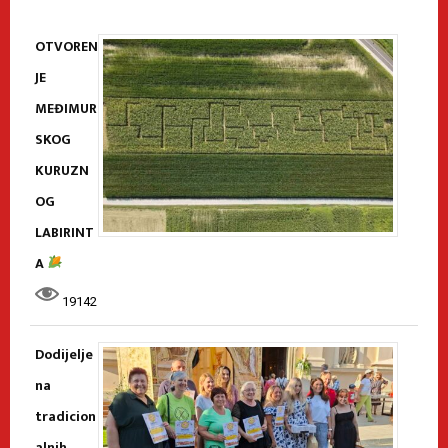
OTVOREN
JE
MEĐIMUR
SKOG
KURUZN
OG
LABIRINT
A
19142
Dodijelje
na
tradicion
alnih