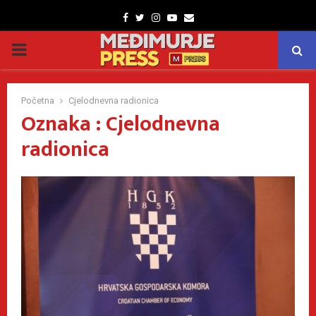
Facebook
Twitter
Instagram
Youtube
Email
PRIMARY
MENU
Početna
Cjelodnevna radionica
Oznaka : Cjelodnevna
radionica