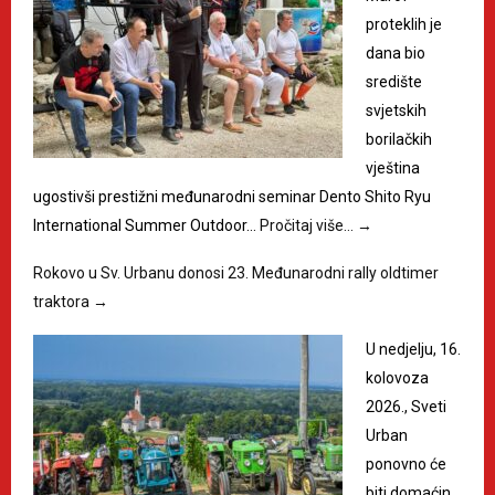
proteklih je
dana bio
središte
svjetskih
borilačkih
vještina
ugostivši prestižni međunarodni seminar Dento Shito Ryu
International Summer Outdoor…
Pročitaj više…
→
Rokovo u Sv. Urbanu donosi 23. Međunarodni rally oldtimer
traktora
→
U nedjelju, 16.
kolovoza
2026., Sveti
Urban
ponovno će
biti domaćin