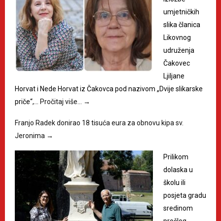
umjetničkih
slika članica
Likovnog
udruženja
Čakovec
Ljiljane
Horvat i Nede Horvat iz Čakovca pod nazivom „Dvije slikarske
priče“,…
Pročitaj više…
→
Franjo Radek donirao 18 tisuća eura za obnovu kipa sv.
Jeronima
→
Prilikom
dolaska u
školu ili
posjeta gradu
sredinom
prošlog