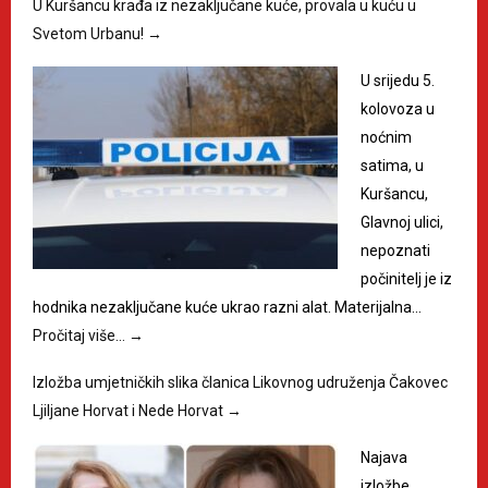
U Kuršancu krađa iz nezaključane kuće, provala u kuću u
Svetom Urbanu!
→
U srijedu 5.
kolovoza u
noćnim
satima, u
Kuršancu,
Glavnoj ulici,
nepoznati
počinitelj je iz
hodnika nezaključane kuće ukrao razni alat. Materijalna…
Pročitaj više…
→
Izložba umjetničkih slika članica Likovnog udruženja Čakovec
Ljiljane Horvat i Nede Horvat
→
Najava
izložbe