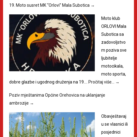
19. Moto susret MK “Orlovi” Mala Subotica
→
Moto klub
ORLOVI Mala
Subotica sa
zadovoljstvo
m poziva sve
ljubitelje
motocikala,
moto sporta,
dobre glazbe i ugodnog druženja na 19.…
Pročitaj više…
→
Poziv mještanima Općine Orehovica na uklanjanje
ambrozije
→
Obavještavaj
u se vlasnici ili
posjednici