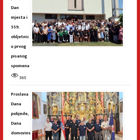
Dan
mjesta i
559.
obljetnic
u prvog
pisanog
spomena
365
Proslava
Dana
pobjede,
Dana
domovins