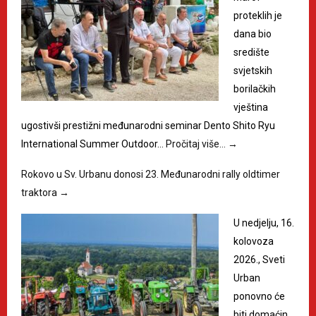
proteklih je
dana bio
središte
svjetskih
borilačkih
vještina
ugostivši prestižni međunarodni seminar Dento Shito Ryu
International Summer Outdoor…
Pročitaj više…
→
Rokovo u Sv. Urbanu donosi 23. Međunarodni rally oldtimer
traktora
→
U nedjelju, 16.
kolovoza
2026., Sveti
Urban
ponovno će
biti domaćin