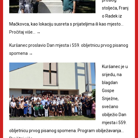
prošlog
stoljeća, Franj
o Radek iz
Mačkovca, kao lokaciju susreta s prijateljima ili kao mjesto…
Pročitaj više…
→
Kuršanec proslavio Dan mjesta i 559. obljetnicu prvog pisanog
spomena
→
Kuršanec je u
srijedu, na
blagdan
Gospe
Snježne,
svečano
obilježio Dan
mjesta i 559.
obljetnicu prvog pisanog spomena. Program obilježavanja…