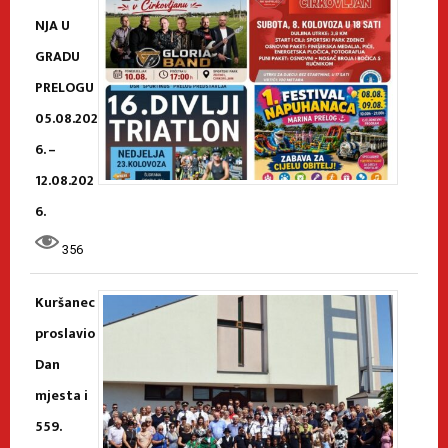
NJA U
GRADU
PRELOGU
05.08.202
6. –
12.08.202
6.
356
Kuršanec
proslavio
Dan
mjesta i
559.