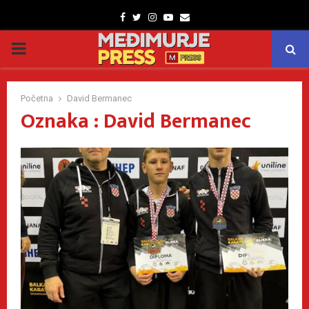
Facebook
Twitter
Instagram
Youtube
Email
PRIMARY
MENU
Početna
David Bermanec
Oznaka : David Bermanec