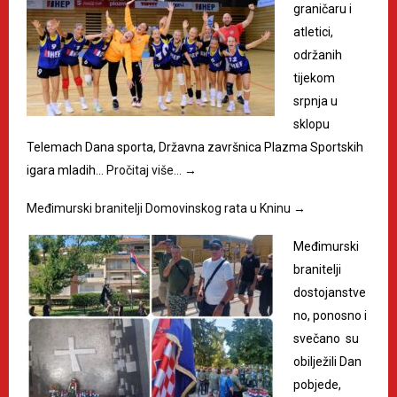
graničaru i
atletici,
održanih
tijekom
srpnja u
sklopu
Telemach Dana sporta, Državna završnica Plazma Sportskih
igara mladih…
Pročitaj više…
→
Međimurski branitelji Domovinskog rata u Kninu
→
Međimurski
branitelji
dostojanstve
no, ponosno i
svečano su
obilježili Dan
pobjede,