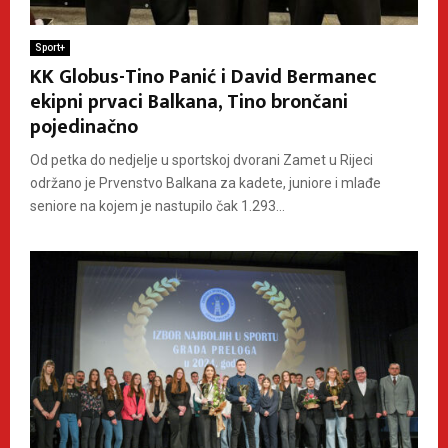
Sport+
KK Globus-Tino Panić i David Bermanec
ekipni prvaci Balkana, Tino brončani
pojedinačno
Od petka do nedjelje u sportskoj dvorani Zamet u Rijeci
održano je Prvenstvo Balkana za kadete, juniore i mlađe
seniore na kojem je nastupilo čak 1.293...