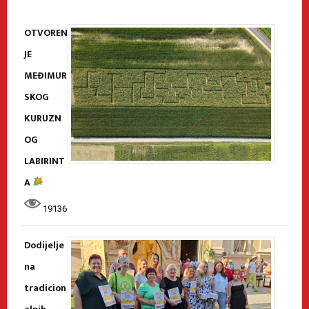
OTVOREN
JE
MEĐIMUR
SKOG
KURUZN
OG
LABIRINT
A
19136
Dodijelje
na
tradicion