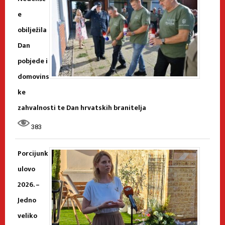
e
obilježila
Dan
pobjede i
domovins
ke
zahvalnosti te Dan hrvatskih branitelja
383
Porcijunk
ulovo
2026. –
Jedno
veliko