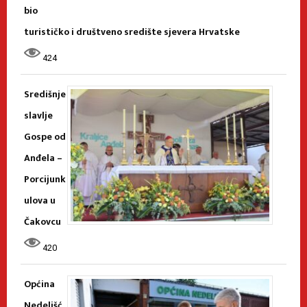
bio
turističko i društveno središte sjevera Hrvatske
424
Središnje
slavlje
Gospe od
Anđela –
Porcijunk
ulova u
Čakovcu
420
Općina
Nedelišć