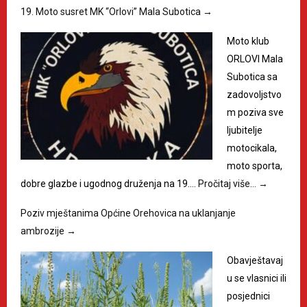
19. Moto susret MK “Orlovi” Mala Subotica
→
Moto klub
ORLOVI Mala
Subotica sa
zadovoljstvo
m poziva sve
ljubitelje
motocikala,
moto sporta,
dobre glazbe i ugodnog druženja na 19.…
Pročitaj više…
→
Poziv mještanima Općine Orehovica na uklanjanje
ambrozije
→
Obavještavaj
u se vlasnici ili
posjednici