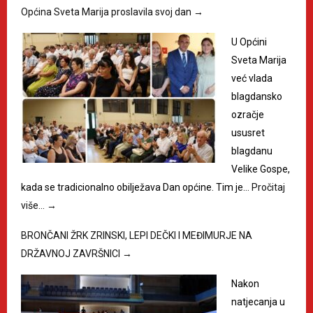
Općina Sveta Marija proslavila svoj dan
→
U Općini
Sveta Marija
već vlada
blagdansko
ozračje
ususret
blagdanu
Velike Gospe,
kada se tradicionalno obilježava Dan općine. Tim je…
Pročitaj
više…
→
BRONČANI ŽRK ZRINSKI, LEPI DEČKI I MEĐIMURJE NA
DRŽAVNOJ ZAVRŠNICI
→
Nakon
natjecanja u