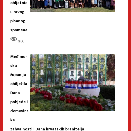
obljetnic
u prvog
pisanog
spomena
356
Međimur
ska
županija
obilježila
Dana
pobjede i
domovins
ke
zahvalnosti i Dana hrvatskih branitelja