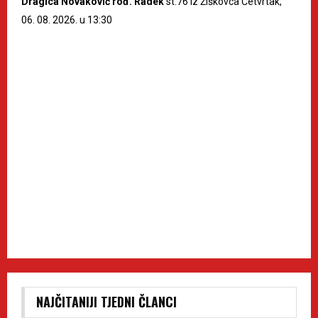
Dragica Novaković rođ. Radek
st.76 iz Žiškovca Četvrtak,
06. 08. 2026. u 13:30
NAJČITANIJI TJEDNI ČLANCI