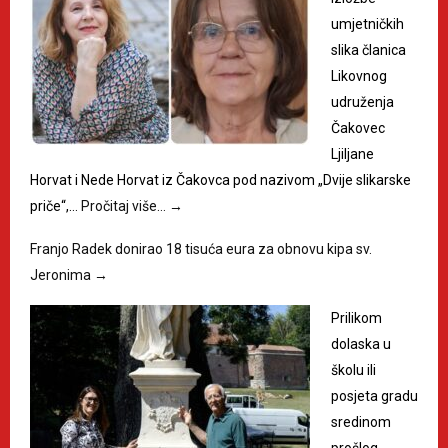
umjetničkih
slika članica
Likovnog
udruženja
Čakovec
Ljiljane
Horvat i Nede Horvat iz Čakovca pod nazivom „Dvije slikarske
priče“,…
Pročitaj više…
→
Franjo Radek donirao 18 tisuća eura za obnovu kipa sv.
Jeronima
→
Prilikom
dolaska u
školu ili
posjeta gradu
sredinom