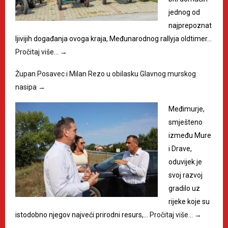
jednog od
najprepoznat
ljivijih događanja ovoga kraja, Međunarodnog rallyja oldtimer…
Pročitaj više…
→
Župan Posavec i Milan Rezo u obilasku Glavnog murskog
nasipa
→
Međimurje,
smješteno
između Mure
i Drave,
oduvijek je
svoj razvoj
gradilo uz
rijeke koje su
istodobno njegov najveći prirodni resurs,…
Pročitaj više…
→