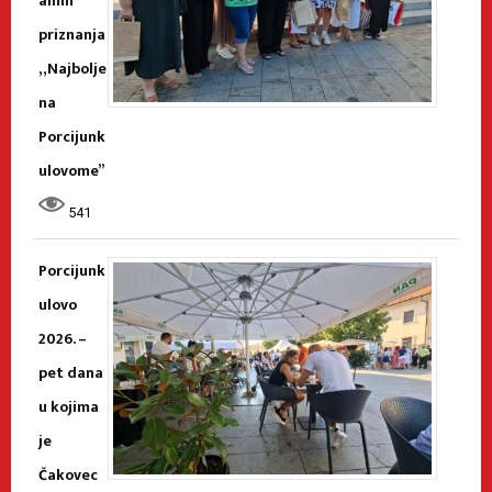
alnih
priznanja
„Najbolje
na
Porcijunk
ulovome”
541
Porcijunk
ulovo
2026. –
pet dana
u kojima
je
Čakovec