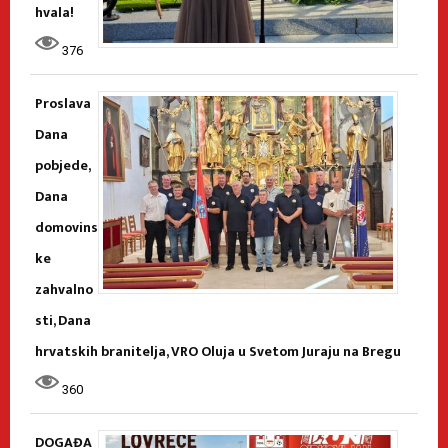
hvala!
376
Proslava
Dana
pobjede,
Dana
domovins
ke
zahvalno
sti, Dana
hrvatskih branitelja, VRO Oluja u Svetom Juraju na Bregu
360
DOGAĐA