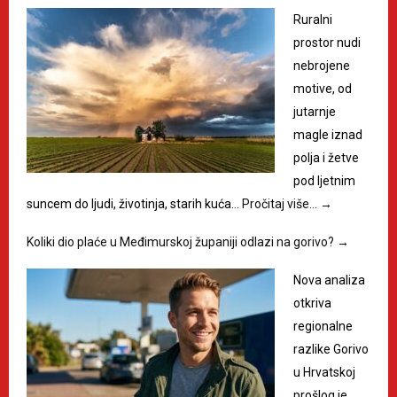
Ruralni
prostor nudi
nebrojene
motive, od
jutarnje
magle iznad
polja i žetve
pod ljetnim
suncem do ljudi, životinja, starih kuća…
Pročitaj više…
→
Koliki dio plaće u Međimurskoj županiji odlazi na gorivo?
→
Nova analiza
otkriva
regionalne
razlike Gorivo
u Hrvatskoj
prošlog je