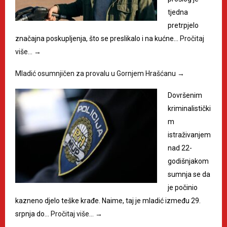
tjedna
pretrpjelo
značajna poskupljenja, što se preslikalo i na kućne…
Pročitaj
više…
→
Mladić osumnjičen za provalu u Gornjem Hrašćanu
→
Dovršenim
kriminalistički
m
istraživanjem
nad 22-
godišnjakom
sumnja se da
je počinio
kazneno djelo teške krađe. Naime, taj je mladić između 29.
srpnja do…
Pročitaj više…
→