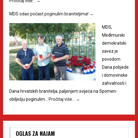
Pročitaj više…
→
MDS odao počast poginulim braniteljima!
→
MDS,
Međimurski
demokratski
savez je
povodom
Dana pobjede
i domovinske
zahvalnosti i
Dana hrvatskih branitelja, paljenjem svijeća na Spomen-
obilježju poginulim…
Pročitaj više…
→
OGLAS ZA NAJAM