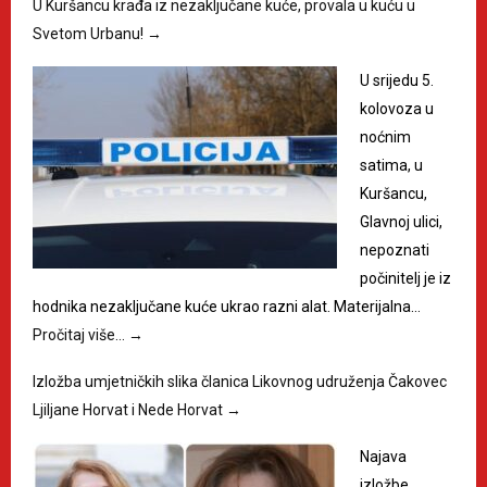
U Kuršancu krađa iz nezaključane kuće, provala u kuću u
Svetom Urbanu!
→
U srijedu 5.
kolovoza u
noćnim
satima, u
Kuršancu,
Glavnoj ulici,
nepoznati
počinitelj je iz
hodnika nezaključane kuće ukrao razni alat. Materijalna…
Pročitaj više…
→
Izložba umjetničkih slika članica Likovnog udruženja Čakovec
Ljiljane Horvat i Nede Horvat
→
Najava
izložbe