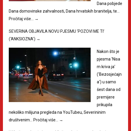
Dana pobjede
Dana domovinske zahvalnosti, Dana hrvatskih branitelja, te…
Pročitaj više…
→
SEVERINA OBJAVILA NOVU PJESMU ‘POZOVI ME TI’
(‘ANKSIOZNA’)
→
Nakon što je
pjesma 'Nisa
m kriva ja'
('Bezosjećajn
a') u samo
šest dana od
premijere
prikupila
nekoliko milijuna pregleda na YouTubeu, Severininim
društvenim…
Pročitaj više…
→