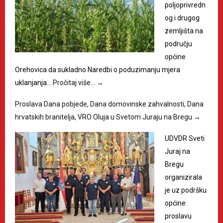
poljoprivredn
og i drugog
zemljišta na
području
općine
Orehovica da sukladno Naredbi o poduzimanju mjera
uklanjanja…
Pročitaj više…
→
Proslava Dana pobjede, Dana domovinske zahvalnosti, Dana
hrvatskih branitelja, VRO Oluja u Svetom Juraju na Bregu
→
UDVDR Sveti
Juraj na
Bregu
organizirala
je uz podršku
općine
proslavu