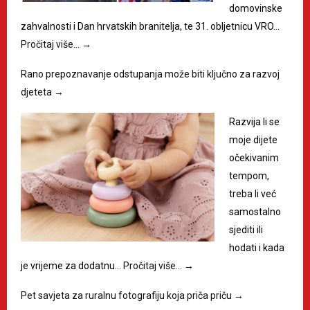
domovinske
zahvalnosti i Dan hrvatskih branitelja, te 31. obljetnicu VRO…
Pročitaj više…
→
Rano prepoznavanje odstupanja može biti ključno za razvoj
djeteta
→
Razvija li se
moje dijete
očekivanim
tempom,
treba li već
samostalno
sjediti ili
hodati i kada
je vrijeme za dodatnu…
Pročitaj više…
→
Pet savjeta za ruralnu fotografiju koja priča priču
→