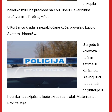
prikupila
nekoliko milijuna pregleda na YouTubeu, Severininim
društvenim…
Pročitaj više…
→
U Kuršancu krađa iz nezaključane kuće, provala u kuću u
Svetom Urbanu!
→
U srijedu 5.
kolovoza u
noćnim
satima, u
Kuršancu,
Glavnoj ulici,
nepoznati
počinitelj je iz
hodnika nezaključane kuće ukrao razni alat. Materijalna…
Pročitaj više…
→