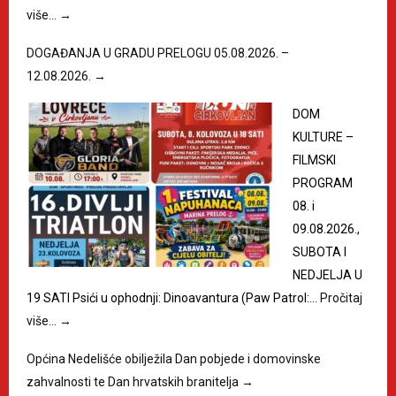
više…
→
DOGAĐANJA U GRADU PRELOGU 05.08.2026. –
12.08.2026.
→
DOM
KULTURE –
FILMSKI
PROGRAM
08. i
09.08.2026.,
SUBOTA I
NEDJELJA U
19 SATI Psići u ophodnji: Dinoavantura (Paw Patrol:…
Pročitaj
više…
→
Općina Nedelišće obilježila Dan pobjede i domovinske
zahvalnosti te Dan hrvatskih branitelja
→