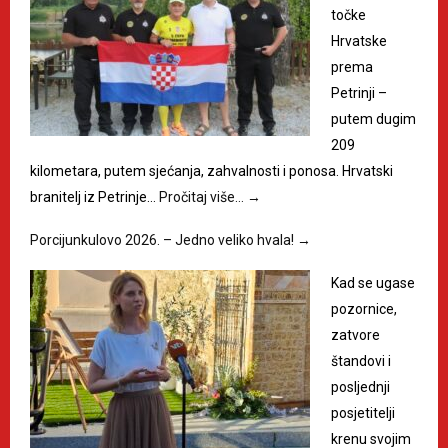
točke
Hrvatske
prema
Petrinji –
putem dugim
209
kilometara, putem sjećanja, zahvalnosti i ponosa. Hrvatski
branitelj iz Petrinje…
Pročitaj više…
→
Porcijunkulovo 2026. – Jedno veliko hvala!
→
Kad se ugase
pozornice,
zatvore
štandovi i
posljednji
posjetitelji
krenu svojim