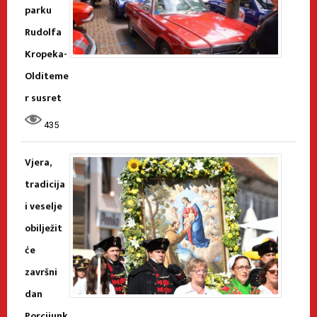
parku
Rudolfa
Kropeka-
Olditeme
r susret
435
Vjera,
tradicija
i veselje
obilježit
će
završni
dan
Porcijunk