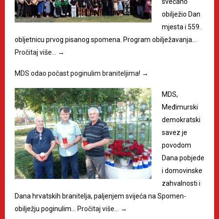
svečano
obilježio Dan
mjesta i 559.
obljetnicu prvog pisanog spomena. Program obilježavanja…
Pročitaj više…
→
MDS odao počast poginulim braniteljima!
→
MDS,
Međimurski
demokratski
savez je
povodom
Dana pobjede
i domovinske
zahvalnosti i
Dana hrvatskih branitelja, paljenjem svijeća na Spomen-
obilježju poginulim…
Pročitaj više…
→