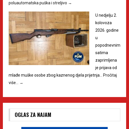
poluautomatska puška i streljivo
→
U nedjelju 2.
kolovoza
2026. godine
u
popodnevnim
satima
zaprimljena
je prijava od
mlađe muške osobe zbog kaznenog djela prijetnja…
Pročitaj
više…
→
OGLAS ZA NAJAM