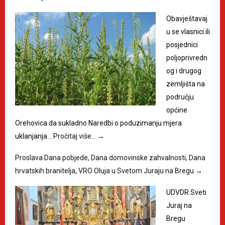
Obavještavaj
u se vlasnici ili
posjednici
poljoprivredn
og i drugog
zemljišta na
području
općine
Orehovica da sukladno Naredbi o poduzimanju mjera
uklanjanja…
Pročitaj više…
→
Proslava Dana pobjede, Dana domovinske zahvalnosti, Dana
hrvatskih branitelja, VRO Oluja u Svetom Juraju na Bregu
→
UDVDR Sveti
Juraj na
Bregu