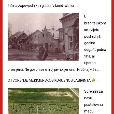
Tišina zapovjednika i glasni ‘vikend ratnici’
→
U
braniteljskom
se svijetu
posljednjih
godina
događa jedna
tiha, ali
uporna
promjena. Ne govori se o njoj javno, jer oni…
Pročitaj više…
→
OTVORENJE MEĐIMURSKOG KURUZNOG LABIRINTA
→
Spremni za
novu
pustolovinu
među