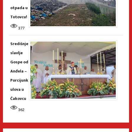
otpada u
Totovcu!
377
Središnje
slavlje
Gospe od
Anđela –
Porcijunk
ulova u
Čakovcu
362