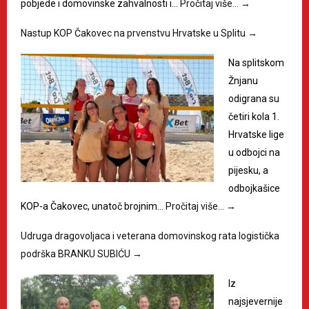
pobjede i domovinske zahvalnosti i…
Pročitaj više…
→
Nastup KOP Čakovec na prvenstvu Hrvatske u Splitu
→
Na splitskom
Žnjanu
odigrana su
četiri kola 1.
Hrvatske lige
u odbojci na
pijesku, a
odbojkašice
KOP-a Čakovec, unatoč brojnim…
Pročitaj više…
→
Udruga dragovoljaca i veterana domovinskog rata logistička
podrška BRANKU SUBIĆU
→
Iz
najsjevernije