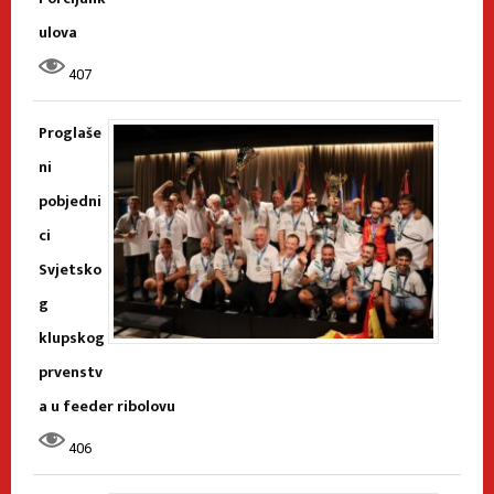
ulova
407
Proglaše
ni
pobjedni
ci
Svjetsko
g
klupskog
prvenstv
a u feeder ribolovu
406