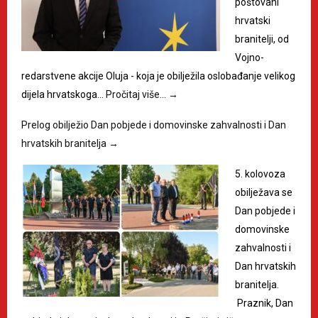
poštovani
hrvatski
branitelji, od
Vojno-
redarstvene akcije Oluja - koja je obilježila oslobađanje velikog
dijela hrvatskoga…
Pročitaj više…
→
Prelog obilježio Dan pobjede i domovinske zahvalnosti i Dan
hrvatskih branitelja
→
5. kolovoza
obilježava se
Dan pobjede i
domovinske
zahvalnosti i
Dan hrvatskih
branitelja.
Praznik, Dan