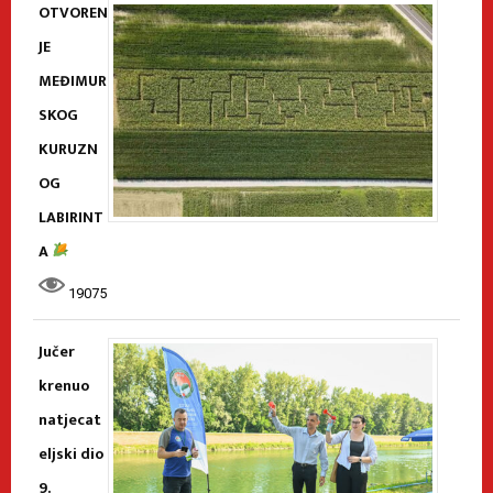
OTVOREN
JE
MEĐIMUR
SKOG
KURUZN
OG
LABIRINT
A
19075
Jučer
krenuo
natjecat
eljski dio
9.