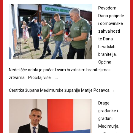
Povodom
Dana pobjede
i domovinske
zahvalnosti
te Dana
hrvatskih
branitelja,
Općina
Nedelišće odala je počast svim hrvatskim braniteljima i
žrtvama…
Pročitaj više…
→
Čestitka župana Međimurske županije Matije Posavca
→
Drage
građanke i
građani
Međimurja,