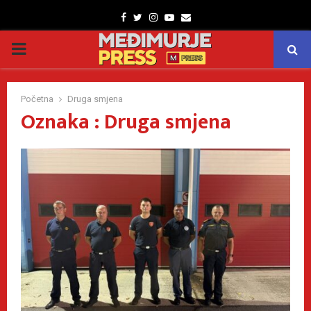
Facebook
Twitter
Instagram
Youtube
Email
PRIMARY
MENU
Početna
Druga smjena
Oznaka : Druga smjena