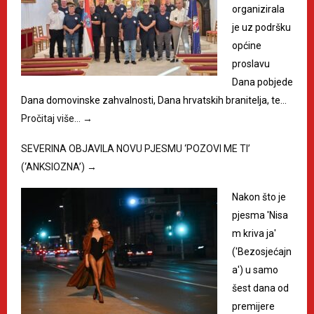
organizirala
je uz podršku
općine
proslavu
Dana pobjede
Dana domovinske zahvalnosti, Dana hrvatskih branitelja, te…
Pročitaj više…
→
SEVERINA OBJAVILA NOVU PJESMU ‘POZOVI ME TI’
(‘ANKSIOZNA’)
→
Nakon što je
pjesma 'Nisa
m kriva ja'
('Bezosjećajn
a') u samo
šest dana od
premijere