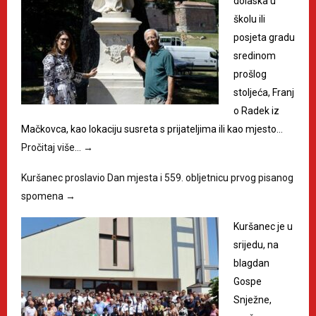
dolaska u
školu ili
posjeta gradu
sredinom
prošlog
stoljeća, Franj
o Radek iz
Mačkovca, kao lokaciju susreta s prijateljima ili kao mjesto…
Pročitaj više…
→
Kuršanec proslavio Dan mjesta i 559. obljetnicu prvog pisanog
spomena
→
Kuršanec je u
srijedu, na
blagdan
Gospe
Snježne,