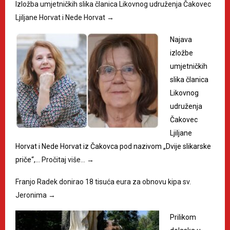
Izložba umjetničkih slika članica Likovnog udruženja Čakovec
Ljiljane Horvat i Nede Horvat
→
Najava
izložbe
umjetničkih
slika članica
Likovnog
udruženja
Čakovec
Ljiljane
Horvat i Nede Horvat iz Čakovca pod nazivom „Dvije slikarske
priče“,…
Pročitaj više…
→
Franjo Radek donirao 18 tisuća eura za obnovu kipa sv.
Jeronima
→
Prilikom