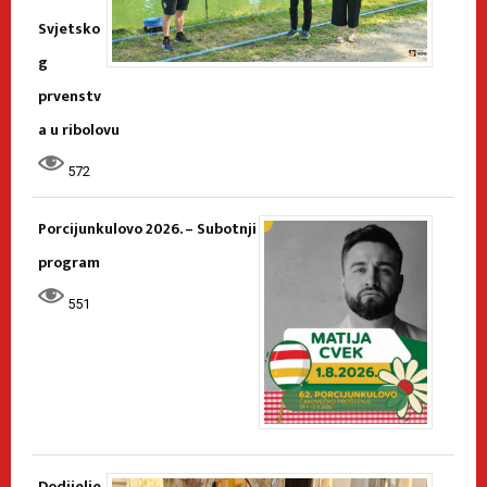
Svjetsko
g
prvenstv
a u ribolovu
572
Porcijunkulovo 2026. – Subotnji
program
551
Dodijelje