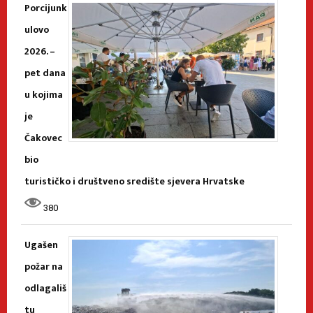
Porcijunk
ulovo
2026. –
pet dana
u kojima
je
Čakovec
bio
turističko i društveno središte sjevera Hrvatske
380
Ugašen
požar na
odlagališ
tu