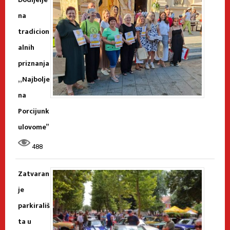
na
tradicion
alnih
priznanja
„Najbolje
na
Porcijunk
ulovome”
488
Zatvaran
je
parkirališ
ta u