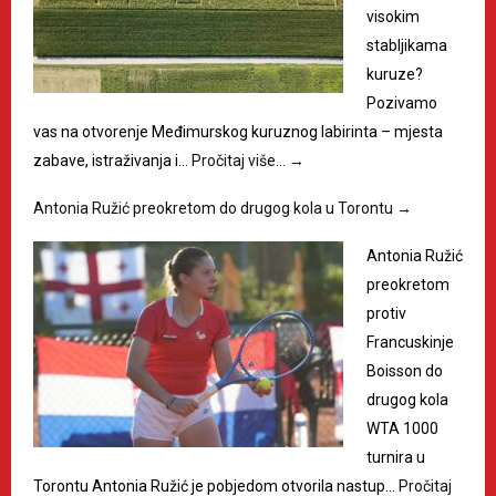
visokim
stabljikama
kuruze?
Pozivamo
vas na otvorenje Međimurskog kuruznog labirinta – mjesta
zabave, istraživanja i…
Pročitaj više…
→
Antonia Ružić preokretom do drugog kola u Torontu
→
Antonia Ružić
preokretom
protiv
Francuskinje
Boisson do
drugog kola
WTA 1000
turnira u
Torontu Antonia Ružić je pobjedom otvorila nastup…
Pročitaj