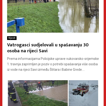
Vijesti
Vatrogasci sudjelovali u spašavanju 30
osoba na rijeci Savi
Prema informacijama Policijske uprave vukovarsko-srijemske
1. travnja zaprimljen je poziv o potrebi spašavanja više osoba
iz vode na rijeci Savi između Štitara i Babine Grede....