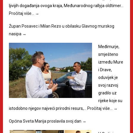
ljivijih događanja ovoga kraja, Međunarodnog rallyja oldtimer…
Pročitaj više…
→
Župan Posavec i Milan Rezo u obilasku Glavnog murskog
nasipa
→
Međimurje,
smješteno
između Mure
i Drave,
oduvijek je
svoj razvoj
gradilo uz
rijeke koje su
istodobno njegov najveći prirodni resurs,…
Pročitaj više…
→
Općina Sveta Marija proslavila svoj dan
→