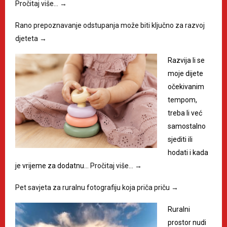
Pročitaj više…
→
Rano prepoznavanje odstupanja može biti ključno za razvoj
djeteta
→
Razvija li se
moje dijete
očekivanim
tempom,
treba li već
samostalno
sjediti ili
hodati i kada
je vrijeme za dodatnu…
Pročitaj više…
→
Pet savjeta za ruralnu fotografiju koja priča priču
→
Ruralni
prostor nudi