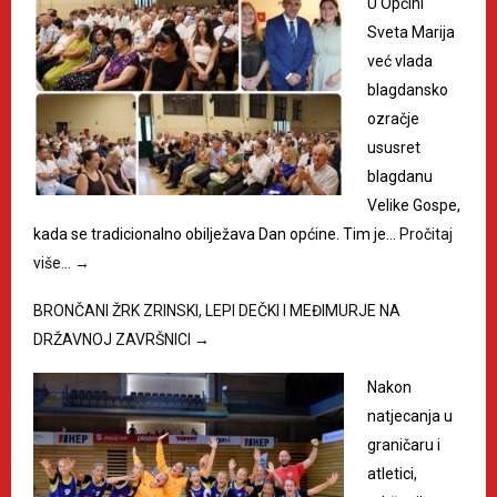
U Općini
Sveta Marija
već vlada
blagdansko
ozračje
ususret
blagdanu
Velike Gospe,
kada se tradicionalno obilježava Dan općine. Tim je…
Pročitaj
više…
→
BRONČANI ŽRK ZRINSKI, LEPI DEČKI I MEĐIMURJE NA
DRŽAVNOJ ZAVRŠNICI
→
Nakon
natjecanja u
graničaru i
atletici,