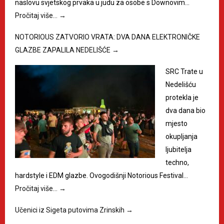
naslovu svjetskog prvaka u judu za osobe s Downovim…
Pročitaj više…
→
NOTORIOUS ZATVORIO VRATA: DVA DANA ELEKTRONIČKE
GLAZBE ZAPALILA NEDELIŠĆE
→
SRC Trate u
Nedelišću
protekla je
dva dana bio
mjesto
okupljanja
ljubitelja
techno,
hardstyle i EDM glazbe. Ovogodišnji Notorious Festival…
Pročitaj više…
→
Učenici iz Sigeta putovima Zrinskih
→