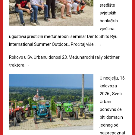
središte
svjetskih
borilačkih
vještina
ugostivši prestižni međunarodni seminar Dento Shito Ryu
International Summer Outdoor…
Pročitaj više…
→
Rokovo u Sv. Urbanu donosi 23. Međunarodni rally oldtimer
traktora
→
U nedjelju, 16.
kolovoza
2026., Sveti
Urban
ponovno će
biti domaćin
jednog od
najprepoznat