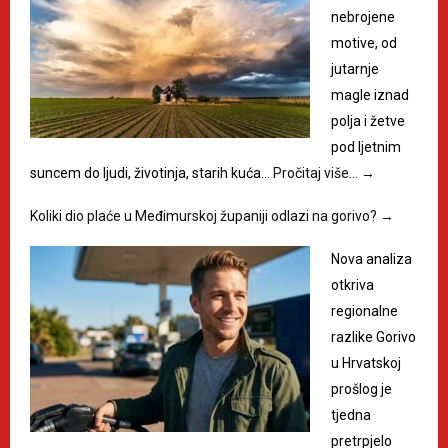
nebrojene
motive, od
jutarnje
magle iznad
polja i žetve
pod ljetnim
suncem do ljudi, životinja, starih kuća…
Pročitaj više…
→
Koliki dio plaće u Međimurskoj županiji odlazi na gorivo?
→
Nova analiza
otkriva
regionalne
razlike Gorivo
u Hrvatskoj
prošlog je
tjedna
pretrpjelo