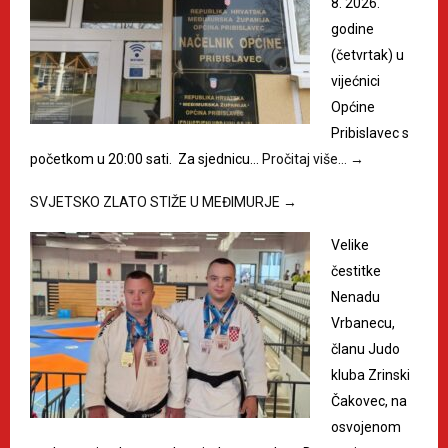
8. 2026.
godine
(četvrtak) u
vijećnici
Općine
Pribislavec s
početkom u 20:00 sati. Za sjednicu…
Pročitaj više…
→
SVJETSKO ZLATO STIŽE U MEĐIMURJE
→
Velike
čestitke
Nenadu
Vrbanecu,
članu Judo
kluba Zrinski
Čakovec, na
osvojenom