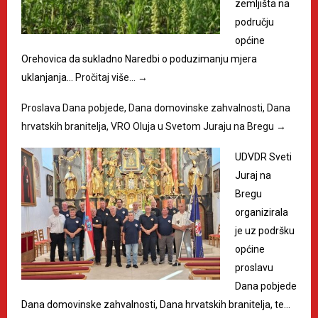
zemljišta na
području
općine
Orehovica da sukladno Naredbi o poduzimanju mjera
uklanjanja…
Pročitaj više…
→
Proslava Dana pobjede, Dana domovinske zahvalnosti, Dana
hrvatskih branitelja, VRO Oluja u Svetom Juraju na Bregu
→
UDVDR Sveti
Juraj na
Bregu
organizirala
je uz podršku
općine
proslavu
Dana pobjede
Dana domovinske zahvalnosti, Dana hrvatskih branitelja, te…