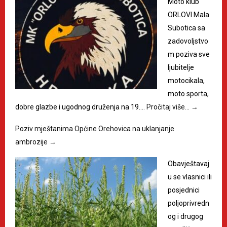
Moto klub
ORLOVI Mala
Subotica sa
zadovoljstvo
m poziva sve
ljubitelje
motocikala,
moto sporta,
dobre glazbe i ugodnog druženja na 19.…
Pročitaj više…
→
Poziv mještanima Općine Orehovica na uklanjanje
ambrozije
→
Obavještavaj
u se vlasnici ili
posjednici
poljoprivredn
og i drugog