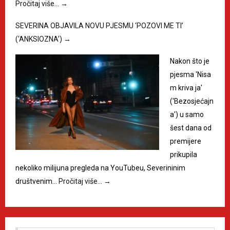
Pročitaj više…
→
SEVERINA OBJAVILA NOVU PJESMU ‘POZOVI ME TI’
(‘ANKSIOZNA’)
→
Nakon što je
pjesma 'Nisa
m kriva ja'
('Bezosjećajn
a') u samo
šest dana od
premijere
prikupila
nekoliko milijuna pregleda na YouTubeu, Severininim
društvenim…
Pročitaj više…
→