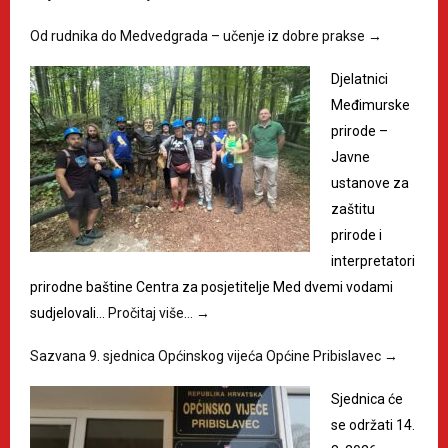
Od rudnika do Medvedgrada – učenje iz dobre prakse
→
Djelatnici
Međimurske
prirode –
Javne
ustanove za
zaštitu
prirode i
interpretatori
prirodne baštine Centra za posjetitelje Med dvemi vodami
sudjelovali…
Pročitaj više…
→
Sazvana 9. sjednica Općinskog vijeća Općine Pribislavec
→
Sjednica će
se održati 14.