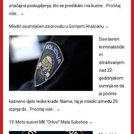
značajna poskupljenja, što se preslikalo i na kućne…
Pročitaj
više…
→
Mladić osumnjičen za provalu u Gornjem Hrašćanu
→
Dovršenim
kriminalistički
m
istraživanjem
nad 22-
godišnjakom
sumnja se da
je počinio
kazneno djelo teške krađe. Naime, taj je mladić između 29.
srpnja do…
Pročitaj više…
→
19. Moto susret MK “Orlovi” Mala Subotica
→