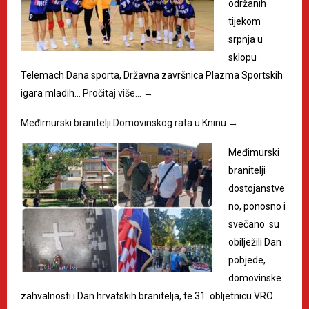
održanih
tijekom
srpnja u
sklopu
Telemach Dana sporta, Državna završnica Plazma Sportskih
igara mladih…
Pročitaj više…
→
Međimurski branitelji Domovinskog rata u Kninu
→
Međimurski
branitelji
dostojanstve
no, ponosno i
svečano su
obilježili Dan
pobjede,
domovinske
zahvalnosti i Dan hrvatskih branitelja, te 31. obljetnicu VRO…