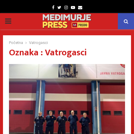
Facebook
Twitter
Instagram
Youtube
Email
PRIMARY
MENU
Početna
Vatrogasci
Oznaka : Vatrogasci