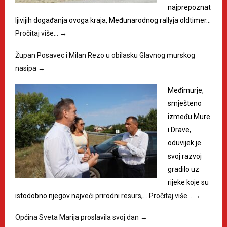
najprepoznat
ljivijih događanja ovoga kraja, Međunarodnog rallyja oldtimer…
Pročitaj više…
→
Župan Posavec i Milan Rezo u obilasku Glavnog murskog
nasipa
→
Međimurje,
smješteno
između Mure
i Drave,
oduvijek je
svoj razvoj
gradilo uz
rijeke koje su
istodobno njegov najveći prirodni resurs,…
Pročitaj više…
→
Općina Sveta Marija proslavila svoj dan
→