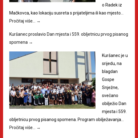
o Radek iz
Mačkovca, kao lokaciju susreta s prijateljima ili kao mjesto…
Pročitaj više…
→
Kuršanec proslavio Dan mjesta i 559. obljetnicu prvog pisanog
spomena
→
Kuršanec je u
srijedu, na
blagdan
Gospe
Snježne,
svečano
obilježio Dan
mjesta i 559.
obljetnicu prvog pisanog spomena. Program obilježavanja…
Pročitaj više…
→