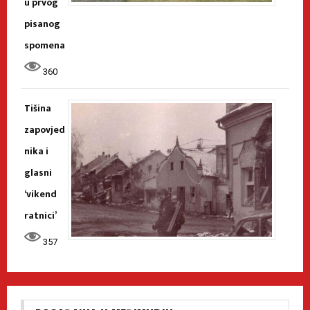
u prvog
pisanog
spomena
360
Tišina
zapovjed
nika i
glasni
‘vikend
ratnici’
357