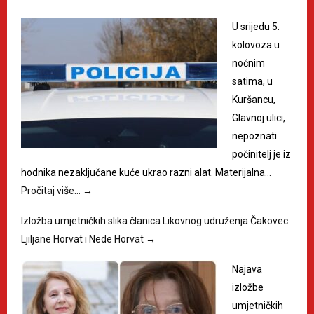
U srijedu 5.
kolovoza u
noćnim
satima, u
Kuršancu,
Glavnoj ulici,
nepoznati
počinitelj je iz
hodnika nezaključane kuće ukrao razni alat. Materijalna…
Pročitaj više…
→
Izložba umjetničkih slika članica Likovnog udruženja Čakovec
Ljiljane Horvat i Nede Horvat
→
Najava
izložbe
umjetničkih