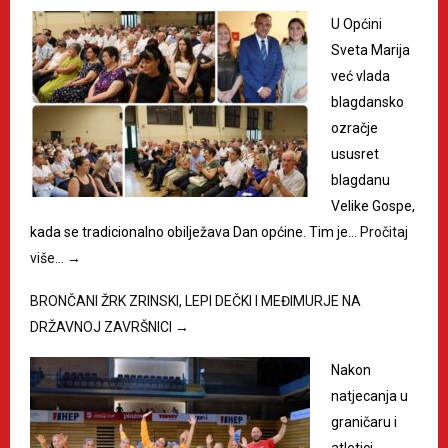
U Općini
Sveta Marija
već vlada
blagdansko
ozračje
ususret
blagdanu
Velike Gospe,
kada se tradicionalno obilježava Dan općine. Tim je…
Pročitaj
više…
→
BRONČANI ŽRK ZRINSKI, LEPI DEČKI I MEĐIMURJE NA
DRŽAVNOJ ZAVRŠNICI
→
Nakon
natjecanja u
graničaru i
atletici,