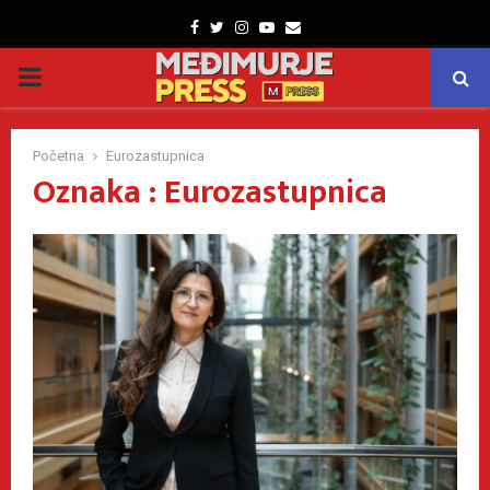
Facebook
Twitter
Instagram
Youtube
Email
PRIMARY
MENU
Početna
Eurozastupnica
Oznaka : Eurozastupnica