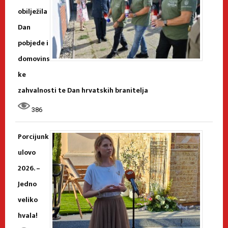
obilježila
Dan
pobjede i
domovins
ke
zahvalnosti te Dan hrvatskih branitelja
386
Porcijunk
ulovo
2026. –
Jedno
veliko
hvala!