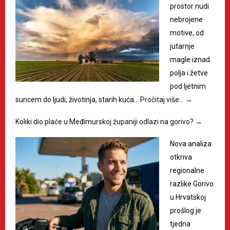
prostor nudi
nebrojene
motive, od
jutarnje
magle iznad
polja i žetve
pod ljetnim
suncem do ljudi, životinja, starih kuća…
Pročitaj više…
→
Koliki dio plaće u Međimurskoj županiji odlazi na gorivo?
→
Nova analiza
otkriva
regionalne
razlike Gorivo
u Hrvatskoj
prošlog je
tjedna