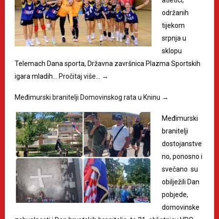
održanih
tijekom
srpnja u
sklopu
Telemach Dana sporta, Državna završnica Plazma Sportskih
igara mladih…
Pročitaj više…
→
Međimurski branitelji Domovinskog rata u Kninu
→
Međimurski
branitelji
dostojanstve
no, ponosno i
svečano su
obilježili Dan
pobjede,
domovinske