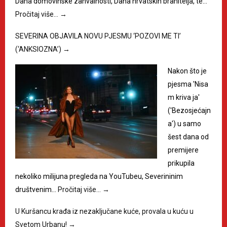
Dana domovinske zahvalnosti, Dana hrvatskih branitelja, te…
Pročitaj više…
→
SEVERINA OBJAVILA NOVU PJESMU ‘POZOVI ME TI’
(‘ANKSIOZNA’)
→
Nakon što je
pjesma 'Nisa
m kriva ja'
('Bezosjećajn
a') u samo
šest dana od
premijere
prikupila
nekoliko milijuna pregleda na YouTubeu, Severininim
društvenim…
Pročitaj više…
→
U Kuršancu krađa iz nezaključane kuće, provala u kuću u
Svetom Urbanu!
→