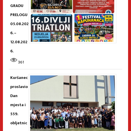
GRADU
PRELOGU
05.08.202
6. –
12.08.202
6.
361
Kuršanec
proslavio
Dan
mjesta i
559.
obljetnic