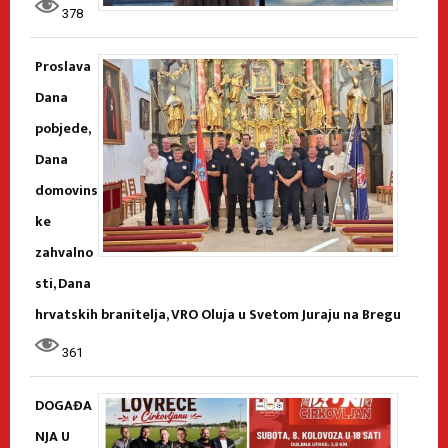
378
Proslava
Dana
pobjede,
Dana
domovins
ke
zahvalno
sti, Dana
hrvatskih branitelja, VRO Oluja u Svetom Juraju na Bregu
361
DOGAĐA
NJA U