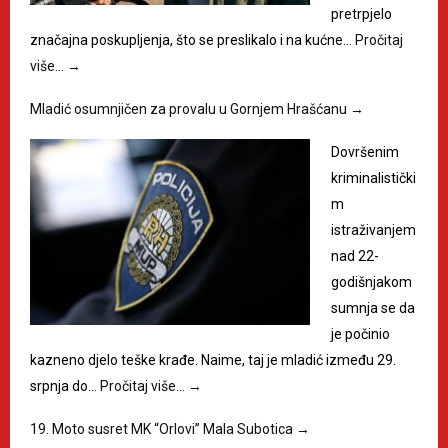
pretrpjelo
značajna poskupljenja, što se preslikalo i na kućne…
Pročitaj
više…
→
Mladić osumnjičen za provalu u Gornjem Hrašćanu
→
Dovršenim
kriminalistički
m
istraživanjem
nad 22-
godišnjakom
sumnja se da
je počinio
kazneno djelo teške krađe. Naime, taj je mladić između 29.
srpnja do…
Pročitaj više…
→
19. Moto susret MK “Orlovi” Mala Subotica
→