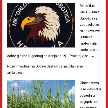
Moto klub
ORLOVI Mala
Subotica sa
zadovoljstvo
m poziva sve
ljubitelje
motocikala,
moto sporta,
dobre glazbe i ugodnog druženja na 19.…
Pročitaj više…
→
Poziv mještanima Općine Orehovica na uklanjanje
ambrozije
→
Obavještavaj
u se vlasnici ili
posjednici
poljoprivredn
og i drugog