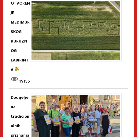
OTVOREN
JE
MEĐIMUR
SKOG
KURUZN
OG
LABIRINT
A
19136
Dodijelje
na
tradicion
alnih
priznanja