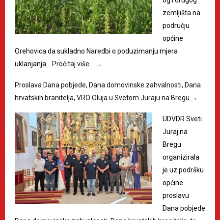
zemljišta na
području
općine
Orehovica da sukladno Naredbi o poduzimanju mjera
uklanjanja…
Pročitaj više…
→
Proslava Dana pobjede, Dana domovinske zahvalnosti, Dana
hrvatskih branitelja, VRO Oluja u Svetom Juraju na Bregu
→
UDVDR Sveti
Juraj na
Bregu
organizirala
je uz podršku
općine
proslavu
Dana pobjede