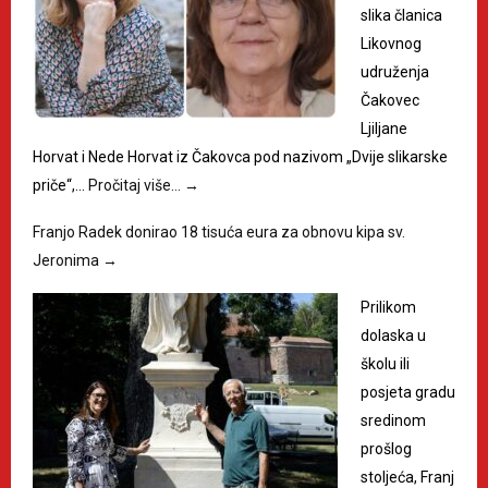
slika članica
Likovnog
udruženja
Čakovec
Ljiljane
Horvat i Nede Horvat iz Čakovca pod nazivom „Dvije slikarske
priče“,…
Pročitaj više…
→
Franjo Radek donirao 18 tisuća eura za obnovu kipa sv.
Jeronima
→
Prilikom
dolaska u
školu ili
posjeta gradu
sredinom
prošlog
stoljeća, Franj