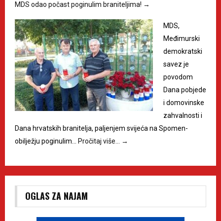
MDS odao počast poginulim braniteljima!
→
MDS,
Međimurski
demokratski
savez je
povodom
Dana pobjede
i domovinske
zahvalnosti i
Dana hrvatskih branitelja, paljenjem svijeća na Spomen-
obilježju poginulim…
Pročitaj više…
→
OGLAS ZA NAJAM