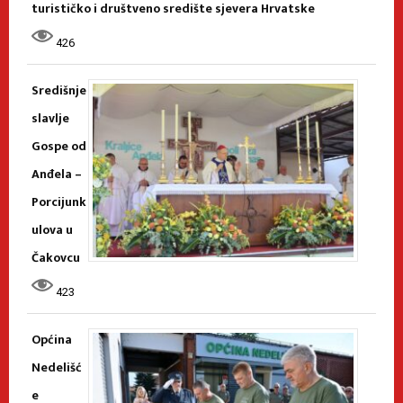
turističko i društveno središte sjevera Hrvatske
426
Središnje
slavlje
Gospe od
Anđela –
Porcijunk
ulova u
Čakovcu
423
Općina
Nedelišć
e