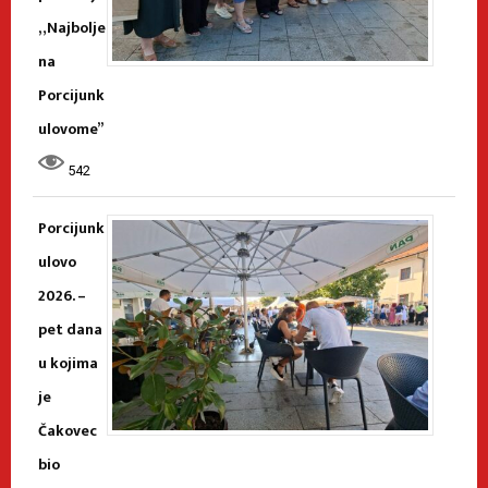
„Najbolje
na
Porcijunk
ulovome”
542
Porcijunk
ulovo
2026. –
pet dana
u kojima
je
Čakovec
bio