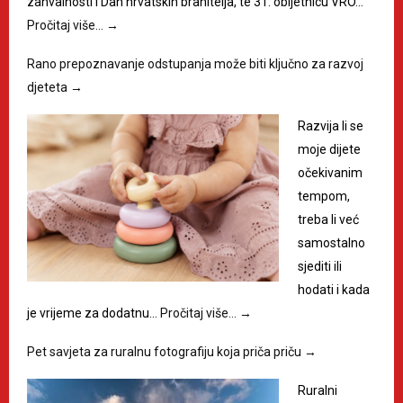
zahvalnosti i Dan hrvatskih branitelja, te 31. obljetnicu VRO…
Pročitaj više…
→
Rano prepoznavanje odstupanja može biti ključno za razvoj
djeteta
→
Razvija li se
moje dijete
očekivanim
tempom,
treba li već
samostalno
sjediti ili
hodati i kada
je vrijeme za dodatnu…
Pročitaj više…
→
Pet savjeta za ruralnu fotografiju koja priča priču
→
Ruralni