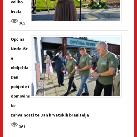
veliko
hvala!
362
Općina
Nedelišć
e
obilježila
Dan
pobjede i
domovins
ke
zahvalnosti te Dan hrvatskih branitelja
361