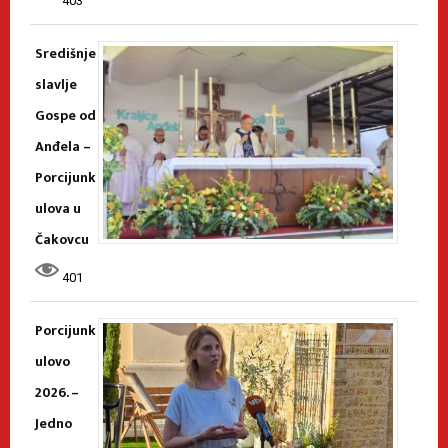
403
Središnje
slavlje
Gospe od
Anđela –
Porcijunk
ulova u
Čakovcu
401
Porcijunk
ulovo
2026. –
Jedno