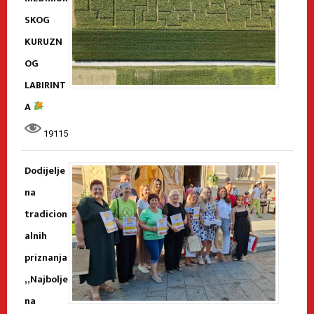
SKOG
KURUZN
OG
LABIRINT
A
19115
Dodijelje
na
tradicion
alnih
priznanja
„Najbolje
na