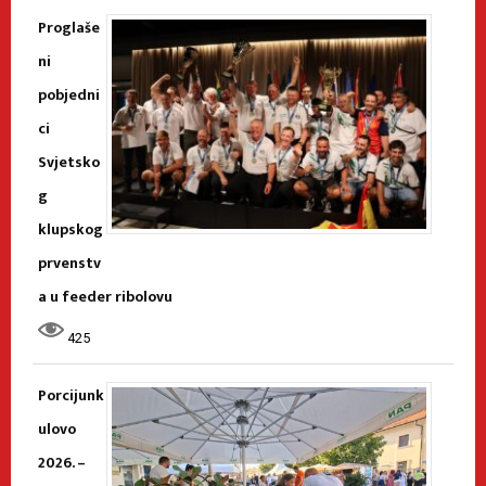
Proglaše
ni
pobjedni
ci
Svjetsko
g
klupskog
prvenstv
a u feeder ribolovu
425
Porcijunk
ulovo
2026. –