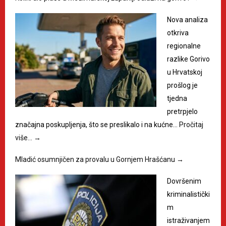
Nova analiza
otkriva
regionalne
razlike Gorivo
u Hrvatskoj
prošlog je
tjedna
pretrpjelo
značajna poskupljenja, što se preslikalo i na kućne…
Pročitaj
više…
→
Mladić osumnjičen za provalu u Gornjem Hrašćanu
→
Dovršenim
kriminalistički
m
istraživanjem