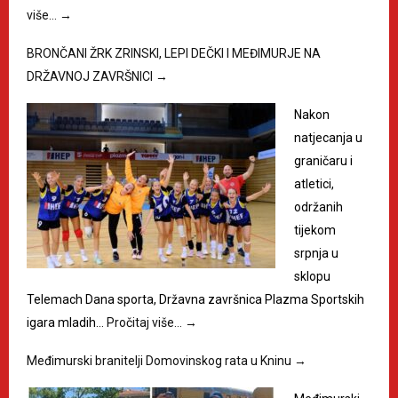
više…
→
BRONČANI ŽRK ZRINSKI, LEPI DEČKI I MEĐIMURJE NA
DRŽAVNOJ ZAVRŠNICI
→
Nakon
natjecanja u
graničaru i
atletici,
održanih
tijekom
srpnja u
sklopu
Telemach Dana sporta, Državna završnica Plazma Sportskih
igara mladih…
Pročitaj više…
→
Međimurski branitelji Domovinskog rata u Kninu
→