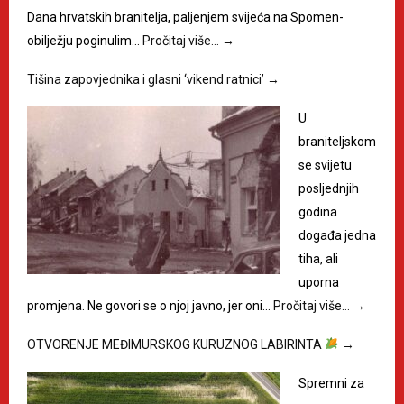
Dana hrvatskih branitelja, paljenjem svijeća na Spomen-
obilježju poginulim…
Pročitaj više…
→
Tišina zapovjednika i glasni ‘vikend ratnici’
→
U
braniteljskom
se svijetu
posljednjih
godina
događa jedna
tiha, ali
uporna
promjena. Ne govori se o njoj javno, jer oni…
Pročitaj više…
→
OTVORENJE MEĐIMURSKOG KURUZNOG LABIRINTA
→
Spremni za