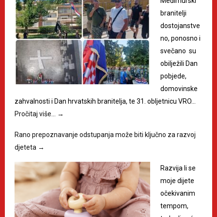
Međimurski
branitelji
dostojanstve
no, ponosno i
svečano su
obilježili Dan
pobjede,
domovinske
zahvalnosti i Dan hrvatskih branitelja, te 31. obljetnicu VRO…
Pročitaj više…
→
Rano prepoznavanje odstupanja može biti ključno za razvoj
djeteta
→
Razvija li se
moje dijete
očekivanim
tempom,