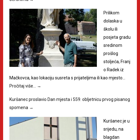
Prilikom
dolaska u
školu ili
posjeta gradu
sredinom
prošlog
stoljeća, Franj
o Radek iz
Mačkovca, kao lokaciju susreta s prijateljima ili kao mjesto…
Pročitaj više…
→
Kuršanec proslavio Dan mjesta i 559. obljetnicu prvog pisanog
spomena
→
Kuršanec je u
srijedu, na
blagdan