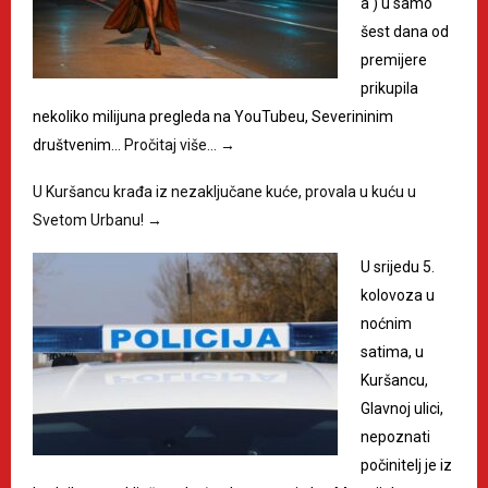
a') u samo
šest dana od
premijere
prikupila
nekoliko milijuna pregleda na YouTubeu, Severininim
društvenim…
Pročitaj više…
→
U Kuršancu krađa iz nezaključane kuće, provala u kuću u
Svetom Urbanu!
→
U srijedu 5.
kolovoza u
noćnim
satima, u
Kuršancu,
Glavnoj ulici,
nepoznati
počinitelj je iz