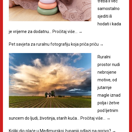
treba li već
samostalno
sjediti ili
hodati i kada
je vrijeme za dodatnu…
Pročitaj više…
→
Pet savjeta za ruralnu fotografiju koja priča priču
→
Ruralni
prostor nudi
nebrojene
motive, od
jutarnje
magle iznad
polja i žetve
pod ljetnim
suncem do ljudi, životinja, starih kuća…
Pročitaj više…
→
Koliki dio plaće u Međimurskoj županiji odlazi na gorivo?
→