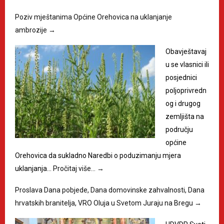
Poziv mještanima Općine Orehovica na uklanjanje
ambrozije
→
Obavještavaj
u se vlasnici ili
posjednici
poljoprivredn
og i drugog
zemljišta na
području
općine
Orehovica da sukladno Naredbi o poduzimanju mjera
uklanjanja…
Pročitaj više…
→
Proslava Dana pobjede, Dana domovinske zahvalnosti, Dana
hrvatskih branitelja, VRO Oluja u Svetom Juraju na Bregu
→