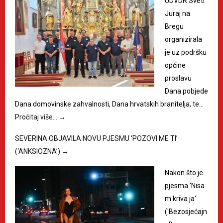
UDVDR Sveti
Juraj na
Bregu
organizirala
je uz podršku
općine
proslavu
Dana pobjede
Dana domovinske zahvalnosti, Dana hrvatskih branitelja, te…
Pročitaj više…
→
SEVERINA OBJAVILA NOVU PJESMU ‘POZOVI ME TI’
(‘ANKSIOZNA’)
→
Nakon što je
pjesma 'Nisa
m kriva ja'
('Bezosjećajn