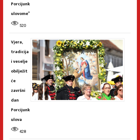
Porcijunk
ulovome”
520
Vjera,
tradicija
i veselje
obilježit
će
završni
dan
Porcijunk
ulova
428