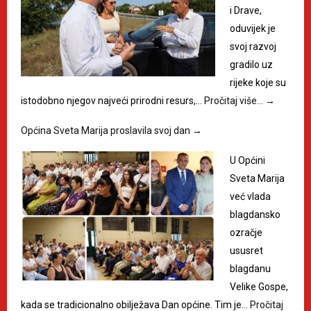
i Drave,
oduvijek je
svoj razvoj
gradilo uz
rijeke koje su
istodobno njegov najveći prirodni resurs,…
Pročitaj više…
→
Općina Sveta Marija proslavila svoj dan
→
U Općini
Sveta Marija
već vlada
blagdansko
ozračje
ususret
blagdanu
Velike Gospe,
kada se tradicionalno obilježava Dan općine. Tim je…
Pročitaj