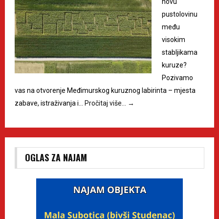
novu
pustolovinu
među
visokim
stabljikama
kuruze?
Pozivamo
vas na otvorenje Međimurskog kuruznog labirinta – mjesta
zabave, istraživanja i…
Pročitaj više…
→
OGLAS ZA NAJAM