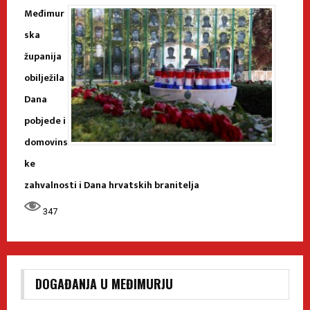
Međimur
ska
županija
obilježila
Dana
pobjede i
domovins
ke
zahvalnosti i Dana hrvatskih branitelja
347
DOGAĐANJA U MEĐIMURJU