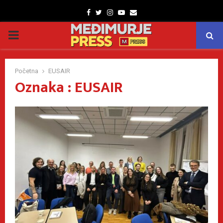
Facebook
Twitter
Instagram
Youtube
Email
PRIMARY
MENU
Početna
EUSAIR
Oznaka : EUSAIR