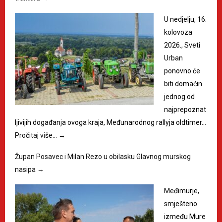
U nedjelju, 16.
kolovoza
2026., Sveti
Urban
ponovno će
biti domaćin
jednog od
najprepoznat
ljivijih događanja ovoga kraja, Međunarodnog rallyja oldtimer…
Pročitaj više…
→
Župan Posavec i Milan Rezo u obilasku Glavnog murskog
nasipa
→
Međimurje,
smješteno
između Mure