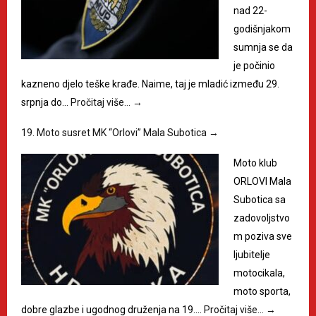
nad 22-
godišnjakom
sumnja se da
je počinio
kazneno djelo teške krađe. Naime, taj je mladić između 29.
srpnja do…
Pročitaj više…
→
19. Moto susret MK “Orlovi” Mala Subotica
→
Moto klub
ORLOVI Mala
Subotica sa
zadovoljstvo
m poziva sve
ljubitelje
motocikala,
moto sporta,
dobre glazbe i ugodnog druženja na 19.…
Pročitaj više…
→