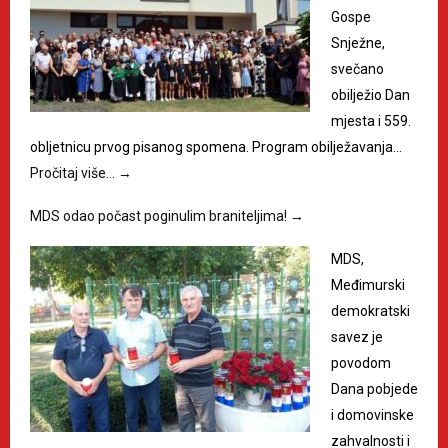
Gospe
Snježne,
svečano
obilježio Dan
mjesta i 559.
obljetnicu prvog pisanog spomena. Program obilježavanja…
Pročitaj više…
→
MDS odao počast poginulim braniteljima!
→
MDS,
Međimurski
demokratski
savez je
povodom
Dana pobjede
i domovinske
zahvalnosti i