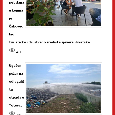
pet dana
u kojima
je
Čakovec
bio
turističko i društveno središte sjevera Hrvatske
411
Ugašen
požar na
odlagališ
tu
otpada u
Totovcu!