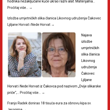
hodnika nezaključane kuće ukrao razni alat. Materijalna…
Pročitaj više…
→
Izložba umjetničkih slika članica Likovnog udruženja Čakovec
Ljiljane Horvat i Nede Horvat
→
Najava
izložbe
umjetničkih
slika članica
Likovnog
udruženja
Čakovec
Ljiljane
Horvat i Nede Horvat iz Čakovca pod nazivom „Dvije slikarske
priče“,…
Pročitaj više…
→
Franjo Radek donirao 18 tisuća eura za obnovu kipa sv.
Jeronima
→