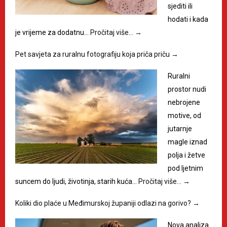
sjediti ili
hodati i kada
je vrijeme za dodatnu…
Pročitaj više…
→
Pet savjeta za ruralnu fotografiju koja priča priču
→
Ruralni
prostor nudi
nebrojene
motive, od
jutarnje
magle iznad
polja i žetve
pod ljetnim
suncem do ljudi, životinja, starih kuća…
Pročitaj više…
→
Koliki dio plaće u Međimurskoj županiji odlazi na gorivo?
→
Nova analiza