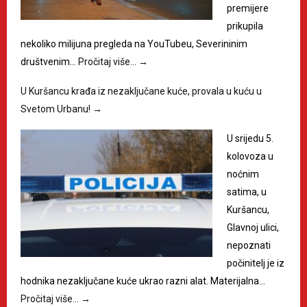
premijere
prikupila
nekoliko milijuna pregleda na YouTubeu, Severininim
društvenim…
Pročitaj više…
→
U Kuršancu krađa iz nezaključane kuće, provala u kuću u
Svetom Urbanu!
→
U srijedu 5.
kolovoza u
noćnim
satima, u
Kuršancu,
Glavnoj ulici,
nepoznati
počinitelj je iz
hodnika nezaključane kuće ukrao razni alat. Materijalna…
Pročitaj više…
→