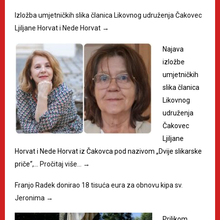
Izložba umjetničkih slika članica Likovnog udruženja Čakovec
Ljiljane Horvat i Nede Horvat
→
Najava
izložbe
umjetničkih
slika članica
Likovnog
udruženja
Čakovec
Ljiljane
Horvat i Nede Horvat iz Čakovca pod nazivom „Dvije slikarske
priče“,…
Pročitaj više…
→
Franjo Radek donirao 18 tisuća eura za obnovu kipa sv.
Jeronima
→
Prilikom