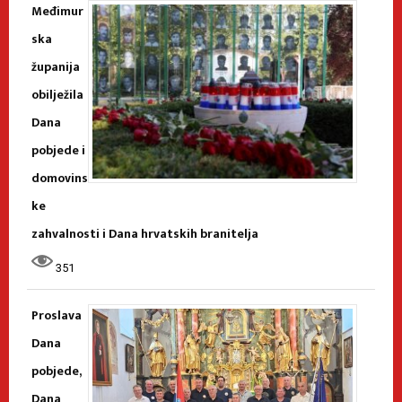
Međimur
ska
županija
obilježila
Dana
pobjede i
domovins
ke
zahvalnosti i Dana hrvatskih branitelja
351
Proslava
Dana
pobjede,
Dana