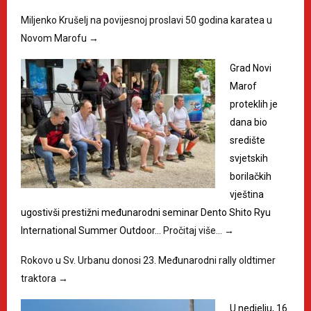
Miljenko Krušelj na povijesnoj proslavi 50 godina karatea u
Novom Marofu
→
Grad Novi
Marof
proteklih je
dana bio
središte
svjetskih
borilačkih
vještina
ugostivši prestižni međunarodni seminar Dento Shito Ryu
International Summer Outdoor…
Pročitaj više…
→
Rokovo u Sv. Urbanu donosi 23. Međunarodni rally oldtimer
traktora
→
U nedjelju, 16.