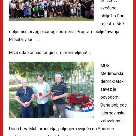
Snježne,
svečano
obilježio Dan
mjesta i 559.
obljetnicu prvog pisanog spomena. Program obilježavanja…
Pročitaj više…
→
MDS odao počast poginulim braniteljima!
→
MDS,
Međimurski
demokratski
savez je
povodom
Dana pobjede
i domovinske
zahvalnosti i
Dana hrvatskih branitelja, paljenjem svijeća na Spomen-