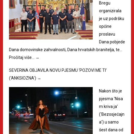
Bregu
organizirala
je uz podršku
općine
proslavu
Dana pobjede
Dana domovinske zahvalnosti, Dana hrvatskih branitelja, te…
Pročitaj više…
→
SEVERINA OBJAVILA NOVU PJESMU ‘POZOVI ME TI’
(‘ANKSIOZNA’)
→
Nakon što je
pjesma 'Nisa
m kriva ja'
('Bezosjećajn
a') u samo
šest dana od