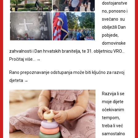
dostojanstve
no, ponosno i
svečano su
obilježili Dan
pobjede,
domovinske
zahvalnosti i Dan hrvatskih branitelja, te 31. obljetnicu VRO…
Pročitaj više…
→
Rano prepoznavanje odstupanja može biti ključno za razvoj
djeteta
→
Razvija li se
moje dijete
očekivanim
tempom,
treba li već
samostalno