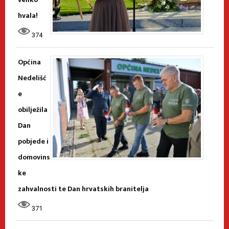
hvala!
374
Općina
Nedelišć
e
obilježila
Dan
pobjede i
domovins
ke
zahvalnosti te Dan hrvatskih branitelja
371