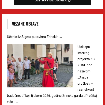
UČITAJ VIŠE OBJAVA
VEZANE OBJAVE
Učenici iz Sigeta putovima Zrinskih
→
U sklopu
Interreg
projekta ZG –
ZONE pod
nazivom
„Snaga
prošlosti –
raznolikost
budućnosti“ koji tijekom 2026. godine Zrinska garda…
Pročitaj
više…
→