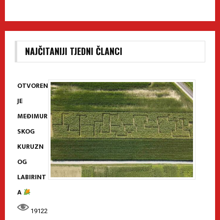
NAJČITANIJI TJEDNI ČLANCI
OTVOREN
JE
MEĐIMUR
SKOG
KURUZN
OG
LABIRINT
A
19122