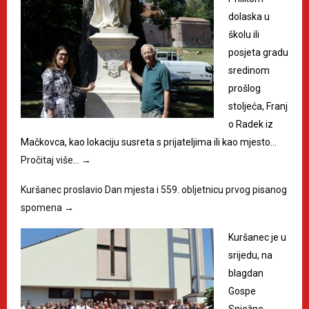
dolaska u
školu ili
posjeta gradu
sredinom
prošlog
stoljeća, Franj
o Radek iz
Mačkovca, kao lokaciju susreta s prijateljima ili kao mjesto…
Pročitaj više…
→
Kuršanec proslavio Dan mjesta i 559. obljetnicu prvog pisanog
spomena
→
Kuršanec je u
srijedu, na
blagdan
Gospe