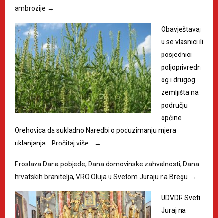
ambrozije
→
Obavještavaj
u se vlasnici ili
posjednici
poljoprivredn
og i drugog
zemljišta na
području
općine
Orehovica da sukladno Naredbi o poduzimanju mjera
uklanjanja…
Pročitaj više…
→
Proslava Dana pobjede, Dana domovinske zahvalnosti, Dana
hrvatskih branitelja, VRO Oluja u Svetom Juraju na Bregu
→
UDVDR Sveti
Juraj na