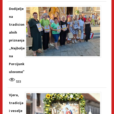
Dodijelje
na
tradicion
alnih
priznanja
„Najbolje
na
Porcijunk
ulovome”
533
Vjera,
tradicija
i veselje