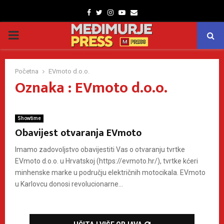
Facebook
Twitter
Instagram
Youtube
Email
PRIMARY
MENU
Početna
EVmoto d.o.o.
Oznaka : EVmoto d.o.o.
Showtime
Obavijest otvaranja EVmoto
Imamo zadovoljstvo obavijestiti Vas o otvaranju tvrtke
EVmoto d.o.o. u Hrvatskoj (https://evmoto.hr/), tvrtke kćeri
minhenske marke u području električnih motocikala. EVmoto
u Karlovcu donosi revolucionarne...