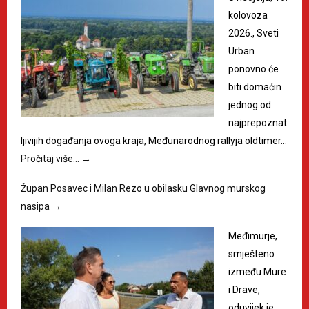
kolovoza
2026., Sveti
Urban
ponovno će
biti domaćin
jednog od
najprepoznat
ljivijih događanja ovoga kraja, Međunarodnog rallyja oldtimer…
Pročitaj više…
→
Župan Posavec i Milan Rezo u obilasku Glavnog murskog
nasipa
→
Međimurje,
smješteno
između Mure
i Drave,
oduvijek je