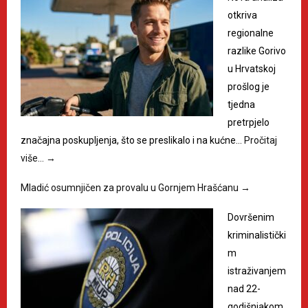
otkriva
regionalne
razlike Gorivo
u Hrvatskoj
prošlog je
tjedna
pretrpjelo
značajna poskupljenja, što se preslikalo i na kućne…
Pročitaj
više…
→
Mladić osumnjičen za provalu u Gornjem Hrašćanu
→
Dovršenim
kriminalistički
m
istraživanjem
nad 22-
godišnjakom