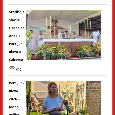
Središnje
slavlje
Gospe od
Anđela –
Porcijunk
ulova u
Čakovcu
415
Porcijunk
ulovo
2026. –
Jedno
veliko