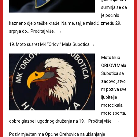
sumnja se da
je počinio
kazneno djelo teške krađe. Naime, taj je mladić između 29.
srpnja do…
Pročitaj više…
→
19. Moto susret MK “Orlovi” Mala Subotica
→
Moto klub
ORLOVI Mala
Subotica sa
zadovoljstvo
m poziva sve
ljubitelje
motocikala,
moto sporta,
dobre glazbe i ugodnog druženja na 19.…
Pročitaj više…
→
Poziv mještanima Općine Orehovica na uklanjanje