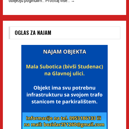
obilježju poginulim…
Pročitaj više…
→
OGLAS ZA NAJAM