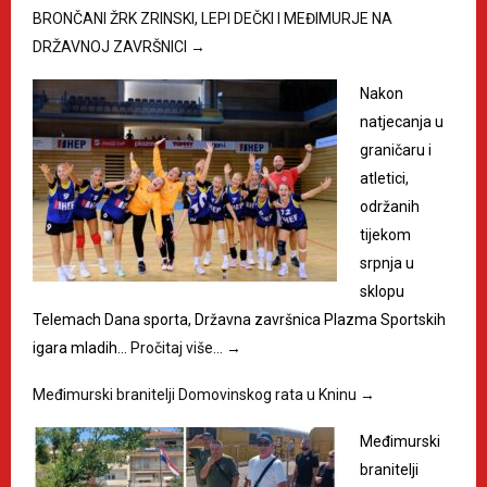
BRONČANI ŽRK ZRINSKI, LEPI DEČKI I MEĐIMURJE NA
DRŽAVNOJ ZAVRŠNICI
→
Nakon
natjecanja u
graničaru i
atletici,
održanih
tijekom
srpnja u
sklopu
Telemach Dana sporta, Državna završnica Plazma Sportskih
igara mladih…
Pročitaj više…
→
Međimurski branitelji Domovinskog rata u Kninu
→
Međimurski
branitelji