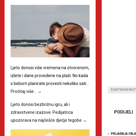
Ljeto donosi više vremena na otvorenom,
izlete i dane provedene na plaži. No kada
s bebom planirate provesti nekoliko sati…
ELEKTRIČNI MOT
Pročitaj više…
→
Ljeto donosi bezbrižnu igru, ali i
PODIJELI
zdravstvene izazove: Pedijatrica
upozorava na najčešće dječje tegobe
→
PRIJAŠNJA OBJ