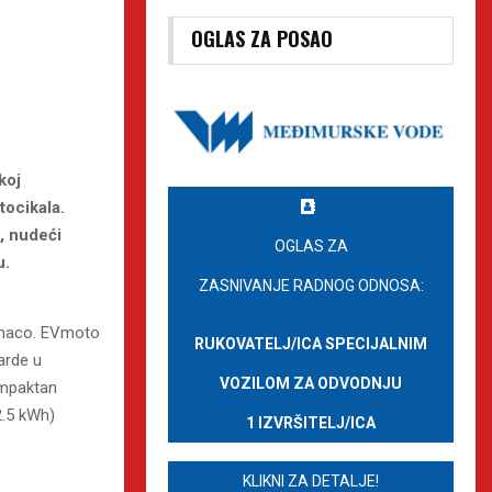
OGLAS ZA POSAO
koj
tocikala.
, nudeći
OGLAS ZA
u.
ZASNIVANJE RADNOG ODNOSA:
Monaco. EVmoto
RUKOVATELJ/ICA SPECIJALNIM
arde u
VOZILOM ZA ODVODNJU
ompaktan
2.5 kWh)
1 IZVRŠITELJ/ICA
KLIKNI ZA DETALJE!