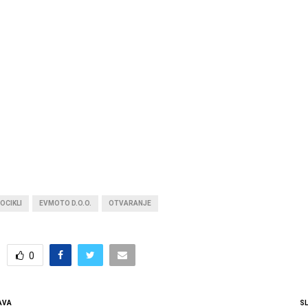
OCIKLI
EVMOTO D.O.O.
OTVARANJE
0
AVA
S