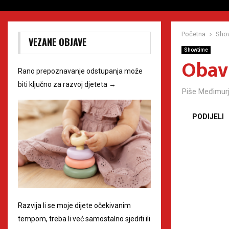
Početna
Sho
VEZANE OBJAVE
Showtime
Obav
Rano prepoznavanje odstupanja može
biti ključno za razvoj djeteta
→
Piše
Međimurj
PODIJELI
Razvija li se moje dijete očekivanim
tempom, treba li već samostalno sjediti ili