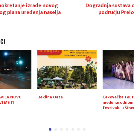
 pokretanje izrade novog
Dogradnja sustava 
og plana uređenja naselja
području Prelo
NCI
AVILA NOVU
Deklina Oaza
Čakovečka Teuta
I ME TI’
međunarodnom 
festivalu u Šibe