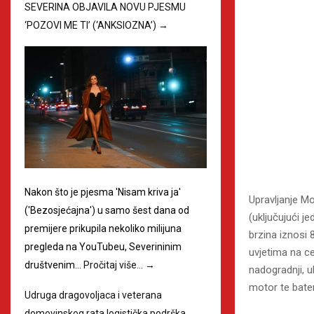
SEVERINA OBJAVILA NOVU PJESMU
‘POZOVI ME TI’ (‘ANKSIOZNA’)
→
Nakon što je pjesma 'Nisam kriva ja'
Upravljanje Mo
('Bezosjećajna') u samo šest dana od
(uključujući 
premijere prikupila nekoliko milijuna
brzina iznosi
pregleda na YouTubeu, Severininim
uvjetima na ce
društvenim…
Pročitaj više…
→
nadogradnji, 
motor te bate
Udruga dragovoljaca i veterana
domovinskog rata logistička podrška