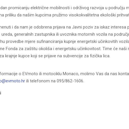
dan promicanju električne mobilnosti i održivog razvoja u području m
 priliku da našim kupcima pružimo visokokvalitetna ekološki prihvatlj
enuti i da nam je odobrena prijava na Javni poziv za iskaz interesa 
 ureda, generalnih zastupnika ili uvoznika motornih vozila na područj
hu provedbe mjere sufinanciranja kupnje energetski učinkovitih vozila
e Fonda za zaštitu okoliša i energetsku učinkovitost. Time će naši m
za krajnje kupce koji se prijave na subvencije za fizička lica.
formacije o EVmoto ili motociklu Monaco, molimo Vas da nas konta
fo@evmoto.hr
ili telefonom na 095/862-1606.
i