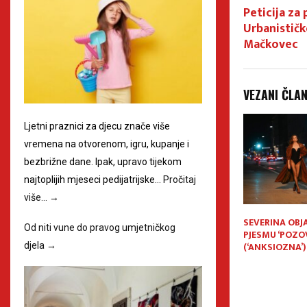
Peticija za
Urbanističk
Mačkovec
VEZANI ČLA
Ljetni praznici za djecu znače više
vremena na otvorenom, igru, kupanje i
bezbrižne dane. Ipak, upravo tijekom
najtoplijih mjeseci pedijatrijske…
Pročitaj
više…
→
i spektakl na
Glazbena diva Zorica Kondža
SEVERINA OBJ
Od niti vune do pravog umjetničkog
: Quattro River
stiže na 24. MEF – Međimurski
PJESMU ‘POZOV
ća snažniji nego
festival „Ljubo Kuntarić“!
(‘ANKSIOZNA’)
djela
→