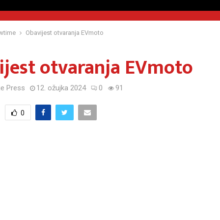
wtime
Obavijest otvaranja EVmoto
ijest otvaranja EVmoto
e Press
12. ožujka 2024
0
91
0