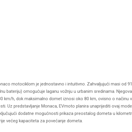
naco motociklom je jednostavno i intuitivno. Zahvaljujući masi od 9
jednu bateriju) omogućuje laganu vožnju u urbanim sredinama. Njego
 80 km/h, dok maksimalno domet iznosi oko 80 km, ovisno o načinu v
sti. Uz predstavljanje Monaca, EVmoto planira unaprijediti ovaj mode
uključujući dodatne mogućnosti prikaza preostalog dometa u kilometri
rije većeg kapaciteta za povećanje dometa.