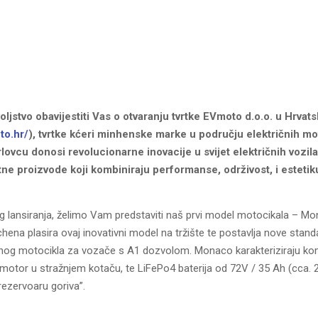
jstvo obavijestiti Vas o otvaranju tvrtke EVmoto d.o.o. u Hrvats
to.hr/
), tvrtke kćeri minhenske marke u području električnih mo
ovcu donosi revolucionarne inovacije u svijet električnih vozila
tne proizvode koji kombiniraju performanse, održivost, i estetik
g lansiranja, želimo Vam predstaviti naš prvi model motocikala – 
ena plasira ovaj inovativni model na tržište te postavlja nove stand
ganog motocikla za vozače s A1 dozvolom. Monaco karakteriziraju k
 motor u stražnjem kotaču, te LiFePo4 baterija od 72V / 35 Ah (cca. 
rezervoaru goriva”.