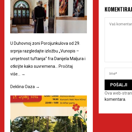
KOMENTIRA
U Duhovnoj zoni Porcijunkulova od 29.
srpnja razgledajte izložbu „Vunopis –
umjetnost tuftanja“ fra Danijela Maljura i
otkrijte kako suvremena…
Pročitaj
više…
→
Deklina Oaza
→
Ova web-stran
komentara.