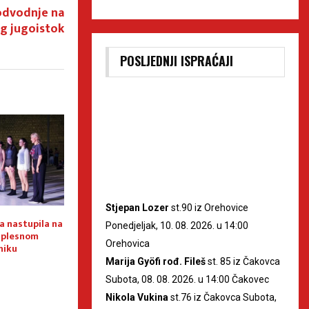
odvodnje na
g jugoistok
POSLJEDNJI ISPRAĆAJI
Stjepan Lozer
st.90 iz Orehovice
 nastupila na
Renesansni festival ponovno
RockLive je pono
Ponedjeljak, 10. 08. 2026. u 14:00
plesnom
osvaja Koprivnicu, a grad
za pozitivno zaba
Orehovica
niku
donosi i velike koncerte na
otvorenom
Marija Gyöfi rođ. Fileš
st. 85 iz Čakovca
Subota, 08. 08. 2026. u 14:00 Čakovec
Nikola Vukina
st.76 iz Čakovca Subota,