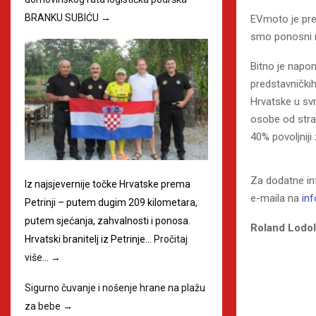
BRANKU SUBIĆU
→
EVmoto je pre
smo ponosni na
Bitno je napom
predstavničkih
Hrvatske u svr
osobe od stran
40% povoljniji 
Za dodatne in
Iz najsjevernije točke Hrvatske prema
e-maila na
in
Petrinji – putem dugim 209 kilometara,
putem sjećanja, zahvalnosti i ponosa.
Roland Lodol
Hrvatski branitelj iz Petrinje…
Pročitaj
više…
→
Sigurno čuvanje i nošenje hrane na plažu
za bebe
→