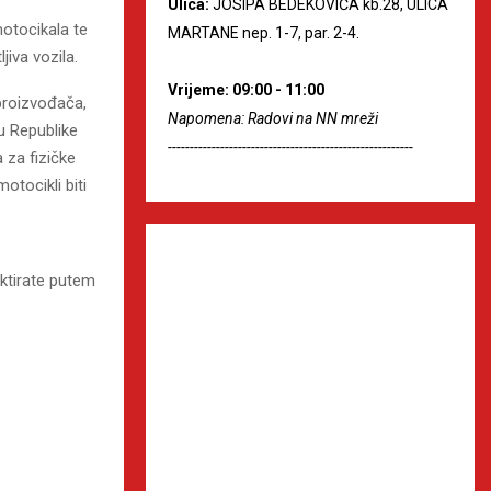
Ulica:
JOSIPA BEDEKOVIĆA kb.28, ULICA
otocikala te
MARTANE nep. 1-7, par. 2-4.
iva vozila.
Vrijeme: 09:00 - 11:00
proizvođača,
Napomena: Radovi na NN mreži
u Republike
--------------------------------------------------------
 za fizičke
otocikli biti
ktirate putem