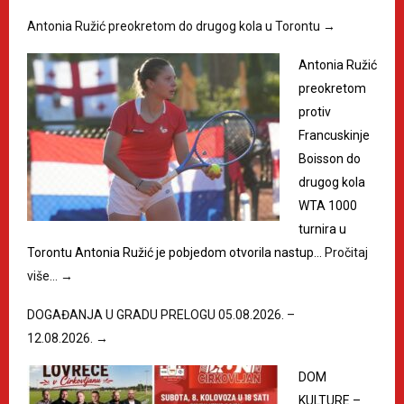
Antonia Ružić preokretom do drugog kola u Torontu
→
Antonia Ružić
preokretom
protiv
Francuskinje
Boisson do
drugog kola
WTA 1000
turnira u
Torontu Antonia Ružić je pobjedom otvorila nastup…
Pročitaj
više…
→
DOGAĐANJA U GRADU PRELOGU 05.08.2026. –
12.08.2026.
→
DOM
KULTURE –