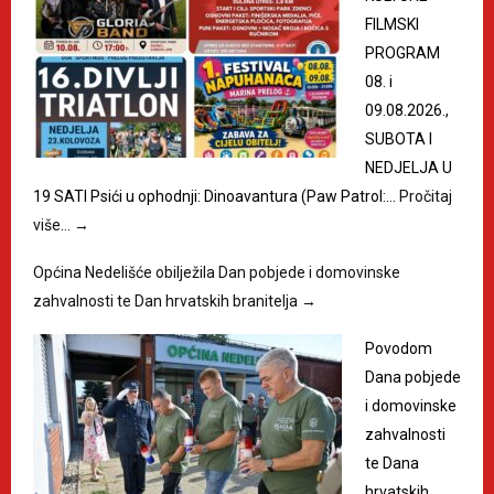
FILMSKI
PROGRAM
08. i
09.08.2026.,
SUBOTA I
NEDJELJA U
19 SATI Psići u ophodnji: Dinoavantura (Paw Patrol:…
Pročitaj
više…
→
Općina Nedelišće obilježila Dan pobjede i domovinske
zahvalnosti te Dan hrvatskih branitelja
→
Povodom
Dana pobjede
i domovinske
zahvalnosti
te Dana
hrvatskih