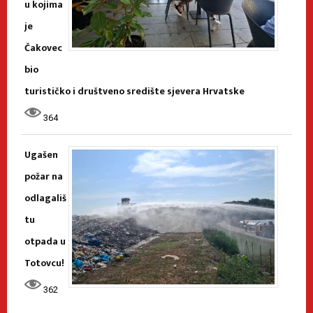
u kojima
je
Čakovec
bio
turističko i društveno središte sjevera Hrvatske
364
Ugašen
požar na
odlagališ
tu
otpada u
Totovcu!
362