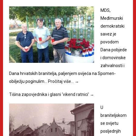
MDS,
Međimurski
demokratski
savez je
povodom
Dana pobjede
i domovinske
zahvalnosti i
Dana hrvatskih branitelja, paljenjem svijeća na Spomen-
obilježju poginulim…
Pročitaj više…
→
Tišina zapovjednika i glasni ‘vikend ratnici’
→
U
braniteljskom
se svijetu
posljednjih