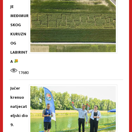
JE
MEĐIMUR
SKOG
KURUZN
OG
LABIRINT
A
17680
Jučer
krenuo
natjecat
eljski dio
9.