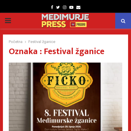
Facebook
Twitter
Instagram
Youtube
Email
PRIMARY
MENU
Početna
Festival žganice
Oznaka : Festival žganice