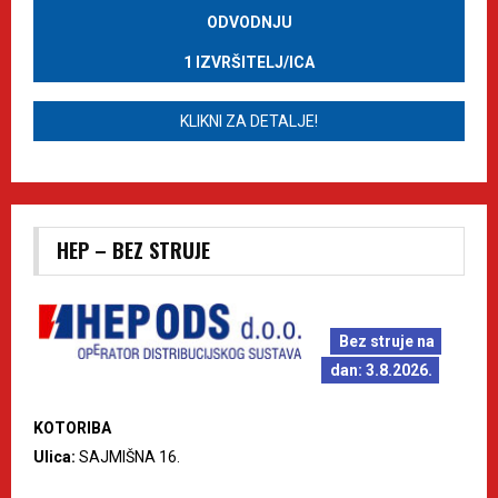
ODVODNJU
1 IZVRŠITELJ/ICA
KLIKNI ZA DETALJE!
HEP – BEZ STRUJE
Bez struje na
dan: 3.8.2026.
KOTORIBA
Ulica:
SAJMIŠNA 16.