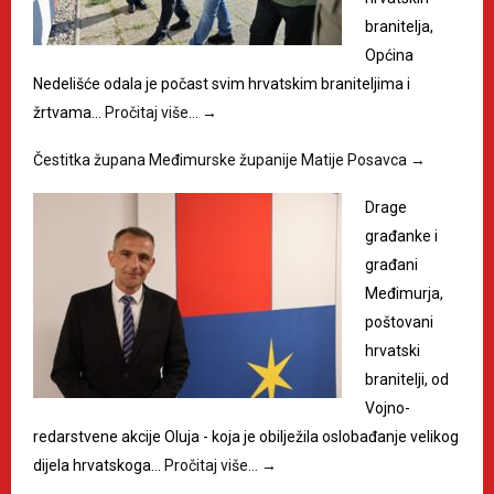
branitelja,
Općina
Nedelišće odala je počast svim hrvatskim braniteljima i
žrtvama…
Pročitaj više…
→
Čestitka župana Međimurske županije Matije Posavca
→
Drage
građanke i
građani
Međimurja,
poštovani
hrvatski
branitelji, od
Vojno-
redarstvene akcije Oluja - koja je obilježila oslobađanje velikog
dijela hrvatskoga…
Pročitaj više…
→