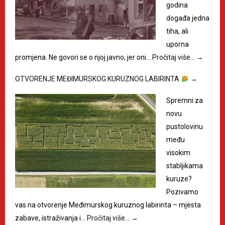
godina
događa jedna
tiha, ali
uporna
promjena. Ne govori se o njoj javno, jer oni…
Pročitaj više…
→
OTVORENJE MEĐIMURSKOG KURUZNOG LABIRINTA
→
Spremni za
novu
pustolovinu
među
visokim
stabljikama
kuruze?
Pozivamo
vas na otvorenje Međimurskog kuruznog labirinta – mjesta
zabave, istraživanja i…
Pročitaj više…
→