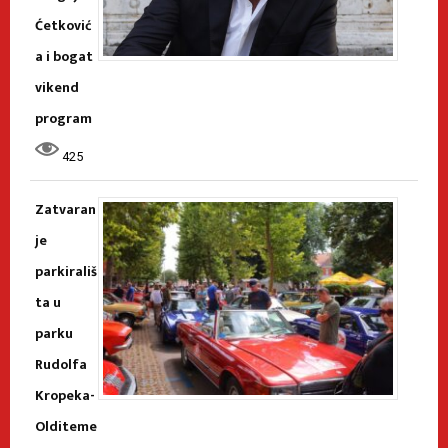
Ćetković
a i bogat
vikend
program
425
Zatvaran
je
parkirališ
ta u
parku
Rudolfa
Kropeka-
Olditeme