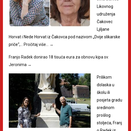
Likovnog
udruženja
Čakovec
Ljiljane
Horvat i Nede Horvat iz Čakovca pod nazivom „Dvije slikarske
priče“,…
Pročitaj više…
→
Franjo Radek donirao 18 tisuća eura za obnovu kipa sv.
Jeronima
→
Prilikom
dolaska u
školu ili
posjeta gradu
sredinom
prošlog
stoljeća, Franj
o Radek iz