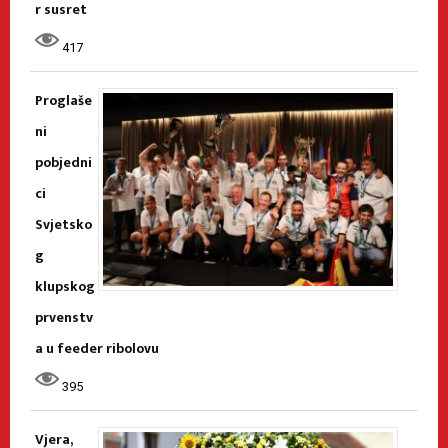
r susret
417
Proglaše
ni
pobjedni
ci
Svjetsko
g
klupskog
prvenstv
a u feeder ribolovu
395
Vjera,