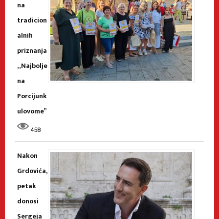
na
tradicion
alnih
priznanja
„Najbolje
na
Porcijunk
ulovome”
458
Nakon
Grdovića,
petak
donosi
Sergeja