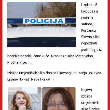
U srijedu 5.
kolovoza u
noćnim
satima, u
Kuršancu,
Glavnoj ulici,
nepoznati
počinitelj je iz
hodnika nezaključane kuće ukrao razni alat. Materijalna…
Pročitaj više…
→
Izložba umjetničkih slika članica Likovnog udruženja Čakovec
Ljiljane Horvat i Nede Horvat
→
Najava
izložbe
umjetničkih
slika članica