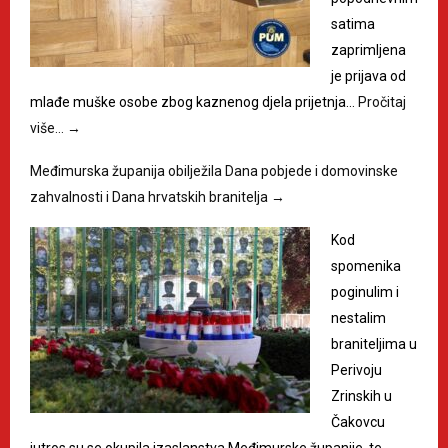
satima
zaprimljena
je prijava od
mlađe muške osobe zbog kaznenog djela prijetnja…
Pročitaj
više…
→
Međimurska županija obilježila Dana pobjede i domovinske
zahvalnosti i Dana hrvatskih branitelja
→
Kod
spomenika
poginulim i
nestalim
braniteljima u
Perivoju
Zrinskih u
Čakovcu