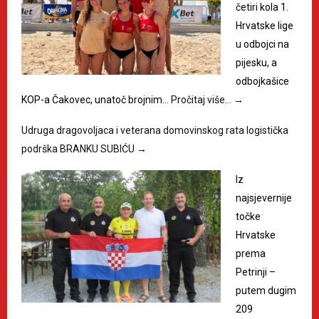
četiri kola 1.
Hrvatske lige
u odbojci na
pijesku, a
odbojkašice
KOP-a Čakovec, unatoč brojnim…
Pročitaj više…
→
Udruga dragovoljaca i veterana domovinskog rata logistička
podrška BRANKU SUBIĆU
→
Iz
najsjevernije
točke
Hrvatske
prema
Petrinji –
putem dugim
209