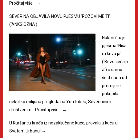
Pročitaj više…
→
SEVERINA OBJAVILA NOVU PJESMU ‘POZOVI ME TI’
(‘ANKSIOZNA’)
→
Nakon što je
pjesma 'Nisa
m kriva ja'
('Bezosjećajn
a') u samo
šest dana od
premijere
prikupila
nekoliko milijuna pregleda na YouTubeu, Severininim
društvenim…
Pročitaj više…
→
U Kuršancu krađa iz nezaključane kuće, provala u kuću u
Svetom Urbanu!
→