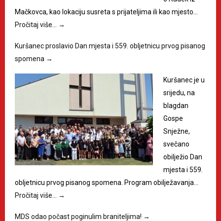
Mačkovca, kao lokaciju susreta s prijateljima ili kao mjesto…
Pročitaj više…
→
Kuršanec proslavio Dan mjesta i 559. obljetnicu prvog pisanog
spomena
→
Kuršanec je u
srijedu, na
blagdan
Gospe
Snježne,
svečano
obilježio Dan
mjesta i 559.
obljetnicu prvog pisanog spomena. Program obilježavanja…
Pročitaj više…
→
MDS odao počast poginulim braniteljima!
→