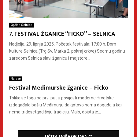
Općina Selnica
7. FESTIVAL ŽGANICE “FICKO” – SELNICA
Nedjelja, 29. lipnja 2025. Početak festivala: 17:00 h. Dom
kulture Selnica (Trg Sv. Marka 2, pokraj crkve) Sedmu godinu
zaredom Selnica slavi žganicu i majstore...
Najave
Festival Međimurske žganice – Ficko
Toliko se toga po prvi put u povijesti moderne Hrvatske
izdogađalo baš u Međimurju da gotovo nema događaja koji
nema tridesetgodišnju tradiciju. Malo, doista je...
UČITAJ VIŠE OBJAVA