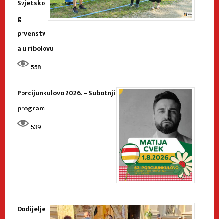
Svjetsko
g
prvenstv
a u ribolovu
558
Porcijunkulovo 2026. – Subotnji
program
539
Dodijelje