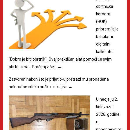
obrtnička
komora
(HOK)
pripremila je
besplatni
digitalni
kalkulator
"Dobro je biti obrtnik". Ovaj praktičan alat pomoći će svim
obrtnicima…
Pročitaj više…
→
Zatvoren nakon što je prijetio-u pretrazi mu pronađena
poluautomatska puška i streljivo
→
U nedjelju 2.
kolovoza
2026. godine
u
popodnevnim