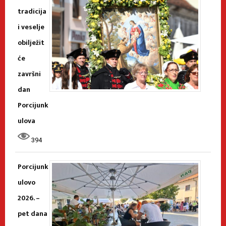
tradicija
i veselje
obilježit
će
završni
dan
Porcijunk
ulova
394
Porcijunk
ulovo
2026. –
pet dana