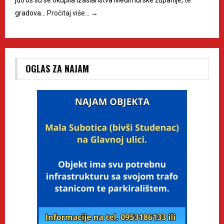
jutros su se okupila izaslanstva Međimurske županije, te
gradova…
Pročitaj više…
→
OGLAS ZA NAJAM