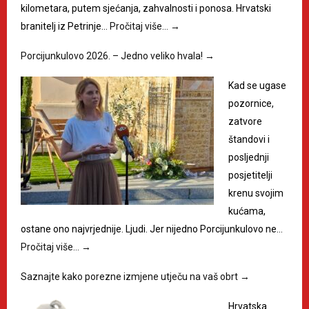
kilometara, putem sjećanja, zahvalnosti i ponosa. Hrvatski
branitelj iz Petrinje…
Pročitaj više…
→
Porcijunkulovo 2026. – Jedno veliko hvala!
→
Kad se ugase
pozornice,
zatvore
štandovi i
posljednji
posjetitelji
krenu svojim
kućama,
ostane ono najvrjednije. Ljudi. Jer nijedno Porcijunkulovo ne…
Pročitaj više…
→
Saznajte kako porezne izmjene utječu na vaš obrt
→
Hrvatska