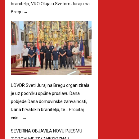
branitelja, VRO Oluja u Svetom Juraju na
Bregu
→
UDVDR Sveti Juraj na Bregu organizirala
je uz podršku općine proslavu Dana
pobjede Dana domovinske zahvalnosti,
Dana hrvatskih branitelja, te…
Pročitaj
više…
→
SEVERINA OBJAVILA NOVU PJESMU
‘POZOVI ME TI’ (‘ANKSIOZNA’)
→