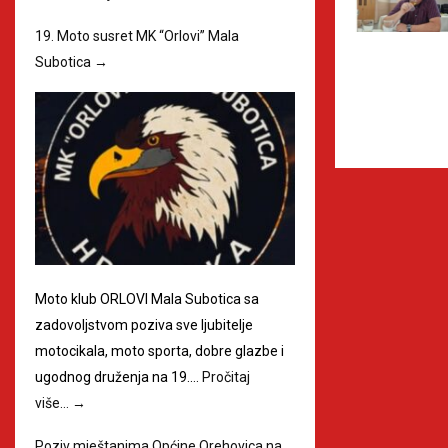
19. Moto susret MK “Orlovi” Mala
Subotica
→
Moto klub ORLOVI Mala Subotica sa
zadovoljstvom poziva sve ljubitelje
motocikala, moto sporta, dobre glazbe i
ugodnog druženja na 19.…
Pročitaj
više…
→
Poziv mještanima Općine Orehovica na