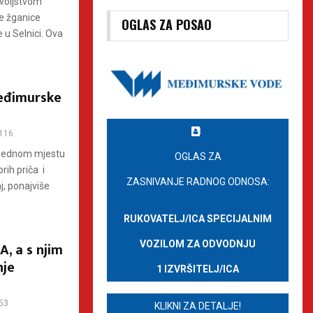
voljstvom
e žganice
OGLAS ZA POSAO
e u Selnici. Ova
eđimurske
116
a jednom mjestu
OGLAS ZA
brih priča i
ZASNIVANJE RADNOG ODNOSA:
j, ponajviše
RUKOVATELJ/ICA SPECIJALNIM
VOZILOM ZA ODVODNJU
A, a s njim
nje
1 IZVRŠITELJ/ICA
53
KLIKNI ZA DETALJE!