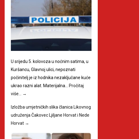
U srijedu 5. kolovoza u noćnim satima, u
Kuršancu, Glavnoj ulici, nepoznati
počinitelj je iz hodnika nezaključane kuće
ukrao razni alat. Materijalna…
Pročitaj
više…
→
Izložba umjetničkih slika članica Likovnog
udruženja Čakovec Ljiljane Horvat i Nede
Horvat
→