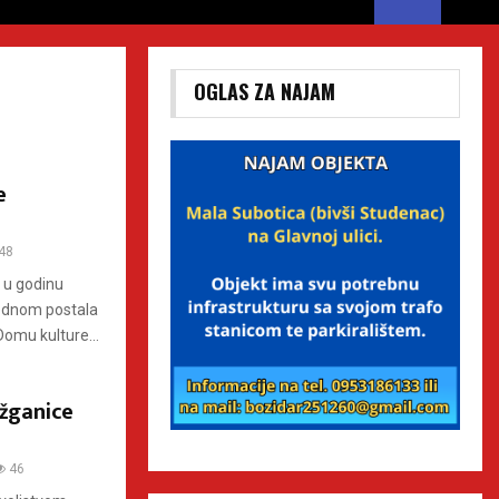
OGLAS ZA NAJAM
e
48
 u godinu
jednom postala
 Domu kulture...
 žganice
46