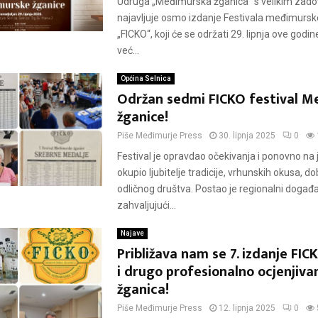
Udruga „Međimurska žganica“ s velikim zado
najavljuje osmo izdanje Festivala međimursk
„FICKO“, koji će se održati 29. lipnja ove godin
već...
Općina Selnica
Održan sedmi FICKO festival M
žganice!
Piše
Međimurje Press
30. lipnja 2025
0
Festival je opravdao očekivanja i ponovno n
okupio ljubitelje tradicije, vrhunskih okusa, do
odličnog društva. Postao je regionalni događa
zahvaljujući...
Najave
Približava nam se 7. izdanje FICK
i drugo profesionalno ocjenjiva
žganica!
Piše
Međimurje Press
12. lipnja 2025
0