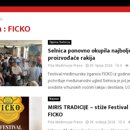
KO
 : FICKO
Općina Selnica
Selnica ponovno okupila najbolj
proizvođače rakija
Piše
Međimurje Press
30. lipnja 2026
0
Festival međimurske žganice FICKO iz godine
potvrđuje međunarodni ugled Selnica je još 
središte vrhunskih voćnih rakija i destilata. U
Najave
MIRIS TRADICIJE – stiže Festival
FICKO
Piše
Međimurje Press
28. svibnja 2026
0