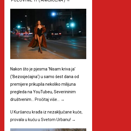
Nakon što je pjesma 'Nisam kriva ja'
('Bezosjećajna') u samo šest dana od
premijere prikupila nekoliko milijuna
pregleda na YouTubeu, Severininim
društvenim…
Pročitaj više…
→
U Kuršancu krađa iz nezaključane kuće,
provala u kuću u Svetom Urbanu!
→