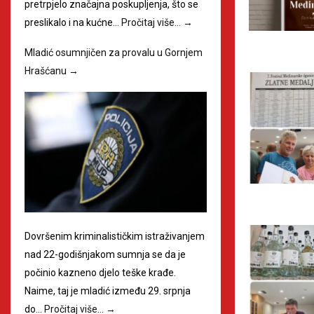
pretrpjelo značajna poskupljenja, što se
preslikalo i na kućne…
Pročitaj više…
→
Mladić osumnjičen za provalu u Gornjem
Hrašćanu
→
Dovršenim kriminalističkim istraživanjem
nad 22-godišnjakom sumnja se da je
počinio kazneno djelo teške krađe.
Naime, taj je mladić između 29. srpnja
do…
Pročitaj više…
→