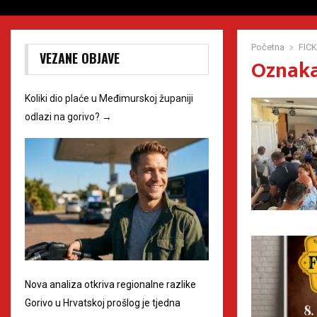
Početna
FIC
VEZANE OBJAVE
Oznaka
Koliki dio plaće u Međimurskoj županiji
odlazi na gorivo?
→
Nova analiza otkriva regionalne razlike
Gorivo u Hrvatskoj prošlog je tjedna