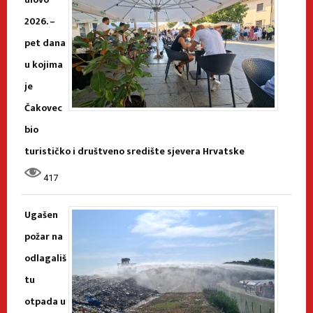
2026. –
pet dana
u kojima
je
Čakovec
bio
turističko i društveno središte sjevera Hrvatske
417
Ugašen
požar na
odlagališ
tu
otpada u