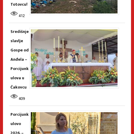
Totovcu!
412
Središnje
slavlje
Gospe od
Anđela –
Porcijunk
ulova u
Čakovcu
409
Porcijunk
ulovo
2026. –