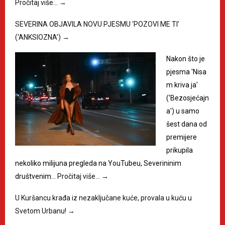
Pročitaj više…
→
SEVERINA OBJAVILA NOVU PJESMU ‘POZOVI ME TI’
(‘ANKSIOZNA’)
→
Nakon što je
pjesma 'Nisa
m kriva ja'
('Bezosjećajn
a') u samo
šest dana od
premijere
prikupila
nekoliko milijuna pregleda na YouTubeu, Severininim
društvenim…
Pročitaj više…
→
U Kuršancu krađa iz nezaključane kuće, provala u kuću u
Svetom Urbanu!
→