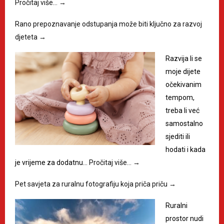
Pročitaj više…
→
Rano prepoznavanje odstupanja može biti ključno za razvoj
djeteta
→
Razvija li se
moje dijete
očekivanim
tempom,
treba li već
samostalno
sjediti ili
hodati i kada
je vrijeme za dodatnu…
Pročitaj više…
→
Pet savjeta za ruralnu fotografiju koja priča priču
→
Ruralni
prostor nudi