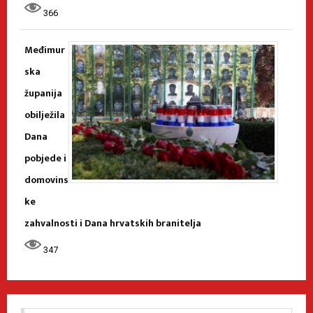
366
Međimur
ska
županija
obilježila
Dana
pobjede i
domovins
ke
zahvalnosti i Dana hrvatskih branitelja
347