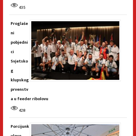
435
Proglaše
ni
pobjedni
ci
Svjetsko
g
klupskog
prvenstv
a u feeder ribolovu
428
Porcijunk
ulovo