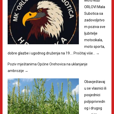
Moto klub
ORLOVI Mala
Subotica sa
zadovoljstvo
m poziva sve
ljubitelje
motocikala,
moto sporta,
dobre glazbe i ugodnog druženja na 19.…
Pročitaj više…
→
Poziv mještanima Općine Orehovica na uklanjanje
ambrozije
→
Obavještavaj
u se vlasnici ili
posjednici
poljoprivredn
og i drugog