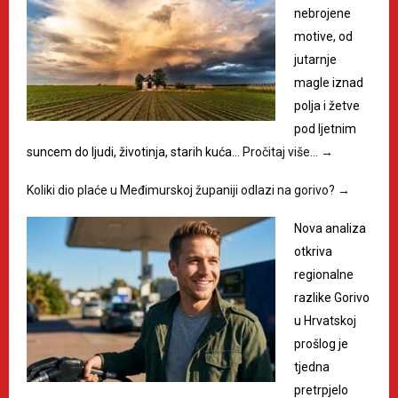
nebrojene
motive, od
jutarnje
magle iznad
polja i žetve
pod ljetnim
suncem do ljudi, životinja, starih kuća…
Pročitaj više…
→
Koliki dio plaće u Međimurskoj županiji odlazi na gorivo?
→
Nova analiza
otkriva
regionalne
razlike Gorivo
u Hrvatskoj
prošlog je
tjedna
pretrpjelo