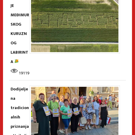
JE
MEĐIMUR
SKOG
KURUZN
OG
LABIRINT
A
19119
Dodijelje
na
tradicion
alnih
priznanja