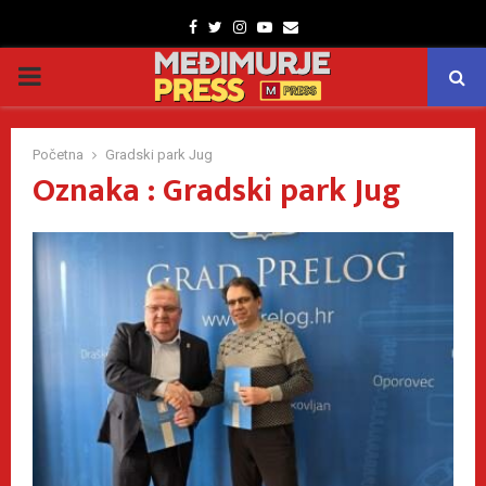
Facebook
Twitter
Instagram
Youtube
Email
PRIMARY
MENU
Početna
Gradski park Jug
Oznaka : Gradski park Jug