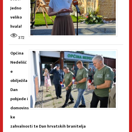
Jedno
veliko
hvala!
372
Općina
Nedelišć
e
obilježila
Dan
pobjede i
domovins
ke
zahvalnosti te Dan hrvatskih branitelja