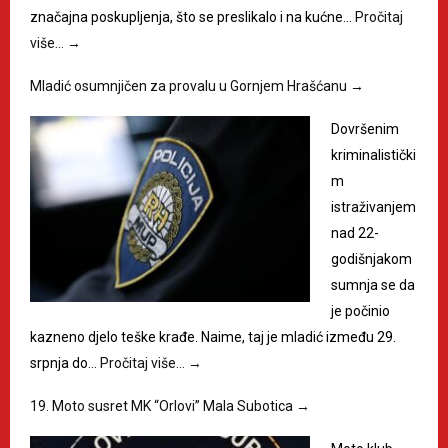
značajna poskupljenja, što se preslikalo i na kućne…
Pročitaj
više…
→
Mladić osumnjičen za provalu u Gornjem Hrašćanu
→
Dovršenim
kriminalistički
m
istraživanjem
nad 22-
godišnjakom
sumnja se da
je počinio
kazneno djelo teške krađe. Naime, taj je mladić između 29.
srpnja do…
Pročitaj više…
→
19. Moto susret MK “Orlovi” Mala Subotica
→