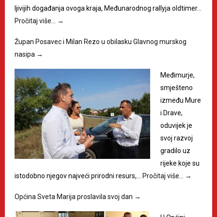
ljivijih događanja ovoga kraja, Međunarodnog rallyja oldtimer…
Pročitaj više…
→
Župan Posavec i Milan Rezo u obilasku Glavnog murskog
nasipa
→
Međimurje,
smješteno
između Mure
i Drave,
oduvijek je
svoj razvoj
gradilo uz
rijeke koje su
istodobno njegov najveći prirodni resurs,…
Pročitaj više…
→
Općina Sveta Marija proslavila svoj dan
→