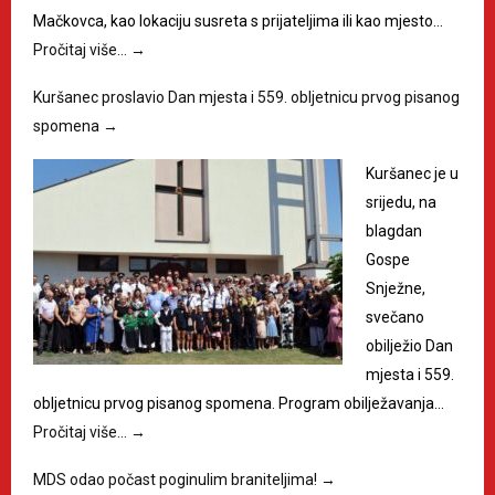
Mačkovca, kao lokaciju susreta s prijateljima ili kao mjesto…
Pročitaj više…
→
Kuršanec proslavio Dan mjesta i 559. obljetnicu prvog pisanog
spomena
→
Kuršanec je u
srijedu, na
blagdan
Gospe
Snježne,
svečano
obilježio Dan
mjesta i 559.
obljetnicu prvog pisanog spomena. Program obilježavanja…
Pročitaj više…
→
MDS odao počast poginulim braniteljima!
→