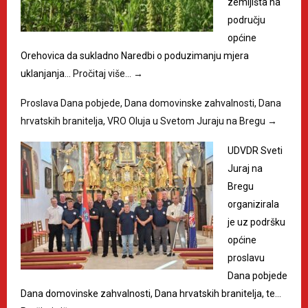
zemljišta na
području
općine
Orehovica da sukladno Naredbi o poduzimanju mjera
uklanjanja…
Pročitaj više…
→
Proslava Dana pobjede, Dana domovinske zahvalnosti, Dana
hrvatskih branitelja, VRO Oluja u Svetom Juraju na Bregu
→
UDVDR Sveti
Juraj na
Bregu
organizirala
je uz podršku
općine
proslavu
Dana pobjede
Dana domovinske zahvalnosti, Dana hrvatskih branitelja, te…