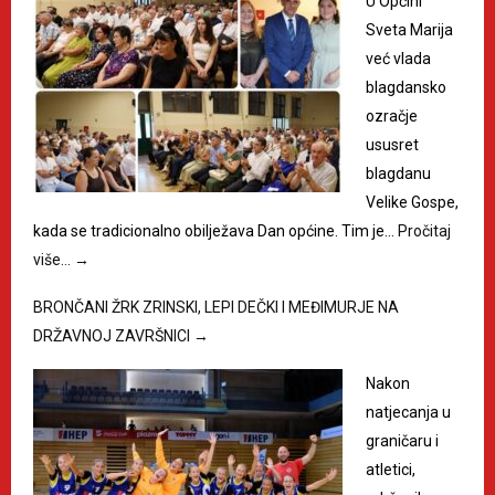
U Općini
Sveta Marija
već vlada
blagdansko
ozračje
ususret
blagdanu
Velike Gospe,
kada se tradicionalno obilježava Dan općine. Tim je…
Pročitaj
više…
→
BRONČANI ŽRK ZRINSKI, LEPI DEČKI I MEĐIMURJE NA
DRŽAVNOJ ZAVRŠNICI
→
Nakon
natjecanja u
graničaru i
atletici,