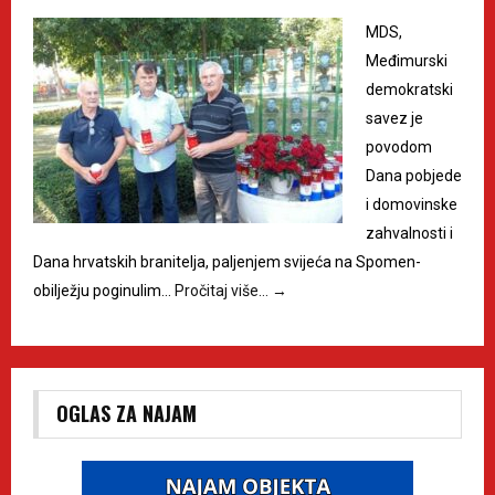
MDS,
Međimurski
demokratski
savez je
povodom
Dana pobjede
i domovinske
zahvalnosti i
Dana hrvatskih branitelja, paljenjem svijeća na Spomen-
obilježju poginulim…
Pročitaj više…
→
OGLAS ZA NAJAM