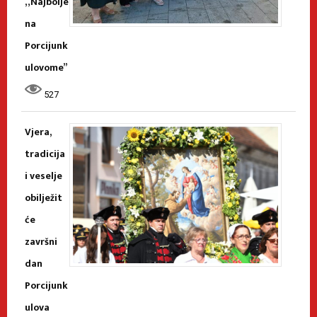
„Najbolje
na
Porcijunk
ulovome”
527
Vjera,
tradicija
i veselje
obilježit
će
završni
dan
Porcijunk
ulova