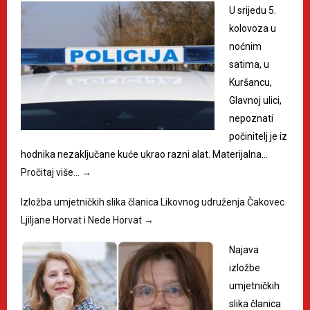
U srijedu 5.
kolovoza u
noćnim
satima, u
Kuršancu,
Glavnoj ulici,
nepoznati
počinitelj je iz
hodnika nezaključane kuće ukrao razni alat. Materijalna…
Pročitaj više…
→
Izložba umjetničkih slika članica Likovnog udruženja Čakovec
Ljiljane Horvat i Nede Horvat
→
Najava
izložbe
umjetničkih
slika članica