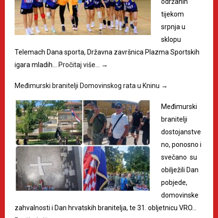
održanih
tijekom
srpnja u
sklopu
Telemach Dana sporta, Državna završnica Plazma Sportskih
igara mladih…
Pročitaj više…
→
Međimurski branitelji Domovinskog rata u Kninu
→
Međimurski
branitelji
dostojanstve
no, ponosno i
svečano su
obilježili Dan
pobjede,
domovinske
zahvalnosti i Dan hrvatskih branitelja, te 31. obljetnicu VRO…