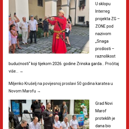
U sklopu
Interreg
projekta ZG –
ZONE pod
nazivom
„Snaga
prošlosti –
raznolikost
budućnosti“ koji tijekom 2026. godine Zrinska garda…
Pročitaj
više…
→
Miljenko Krušelj na povijesnoj proslavi 50 godina karatea u
Novom Marofu
→
Grad Novi
Marof
proteklih je
dana bio