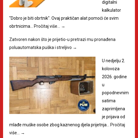
digitalni
kalkulator
"Dobro je biti obrtnik". Ovaj praktičan alat pomoći će svim
obrtnicima…
Pročitaj više…
→
Zatvoren nakon što je prijetio-u pretrazi mu pronađena
poluautomatska puška i streljivo
→
U nedjelju 2.
kolovoza
2026. godine
u
popodnevnim
satima
zaprimljena
je prijava od
mlađe muške osobe zbog kaznenog djela prijetnja…
Pročitaj
više…
→