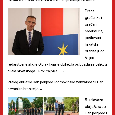
Drage
građanke i
građani
Međimurja,
poštovani
hrvatski
branitelji, od
Vojno-
redarstvene akcije Oluja - koja je obilježila oslobađanje velikog
dijela hrvatskoga…
Pročitaj više…
→
Prelog obilježio Dan pobjede i domovinske zahvalnosti i Dan
hrvatskih branitelja
→
5. kolovoza
obilježava se
Dan pobjede i