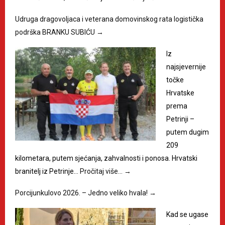
Udruga dragovoljaca i veterana domovinskog rata logistička
podrška BRANKU SUBIĆU
→
Iz
najsjevernije
točke
Hrvatske
prema
Petrinji –
putem dugim
209
kilometara, putem sjećanja, zahvalnosti i ponosa. Hrvatski
branitelj iz Petrinje…
Pročitaj više…
→
Porcijunkulovo 2026. – Jedno veliko hvala!
→
Kad se ugase