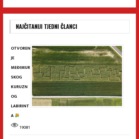
NAJČITANIJI TJEDNI ČLANCI
OTVOREN
JE
MEĐIMUR
SKOG
KURUZN
OG
LABIRINT
A
19081