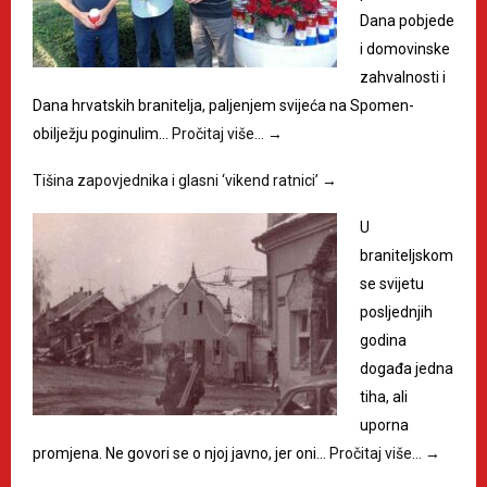
Dana pobjede
i domovinske
zahvalnosti i
Dana hrvatskih branitelja, paljenjem svijeća na Spomen-
obilježju poginulim…
Pročitaj više…
→
Tišina zapovjednika i glasni ‘vikend ratnici’
→
U
braniteljskom
se svijetu
posljednjih
godina
događa jedna
tiha, ali
uporna
promjena. Ne govori se o njoj javno, jer oni…
Pročitaj više…
→