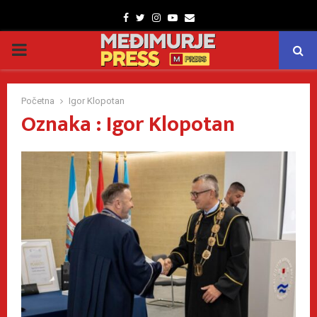
Facebook
Twitter
Instagram
Youtube
Email
PRIMARY
MENU
Početna
Igor Klopotan
Oznaka : Igor Klopotan