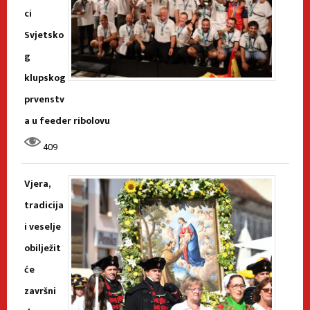
ci
Svjetsko
g
klupskog
prvenstv
a u feeder ribolovu
409
Vjera,
tradicija
i veselje
obilježit
će
završni