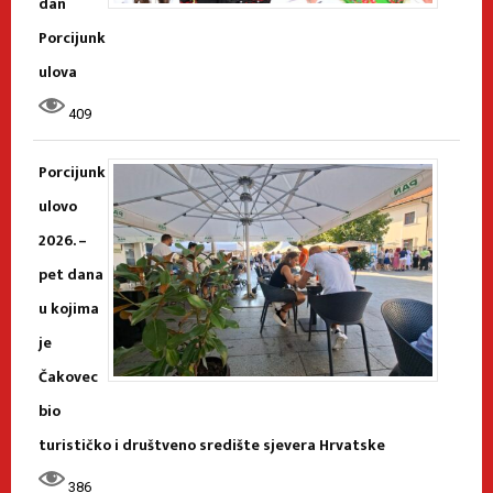
dan
Porcijunk
ulova
409
Porcijunk
ulovo
2026. –
pet dana
u kojima
je
Čakovec
bio
turističko i društveno središte sjevera Hrvatske
386