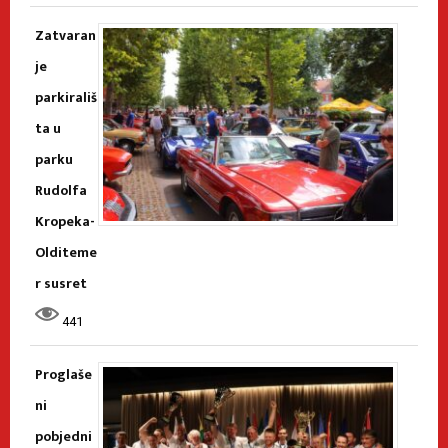
Zatvaran
je
parkirališ
ta u
parku
Rudolfa
Kropeka-
Olditeme
r susret
441
Proglaše
ni
pobjedni