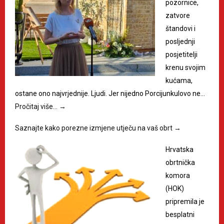
pozornice,
zatvore
štandovi i
posljednji
posjetitelji
krenu svojim
kućama,
ostane ono najvrjednije. Ljudi. Jer nijedno Porcijunkulovo ne…
Pročitaj više…
→
Saznajte kako porezne izmjene utječu na vaš obrt
→
Hrvatska
obrtnička
komora
(HOK)
pripremila je
besplatni