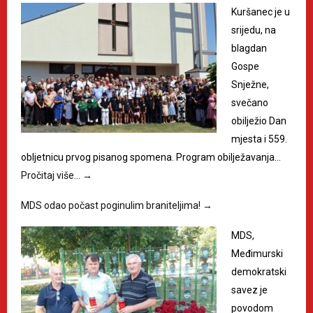
Kuršanec je u
srijedu, na
blagdan
Gospe
Snježne,
svečano
obilježio Dan
mjesta i 559.
obljetnicu prvog pisanog spomena. Program obilježavanja…
Pročitaj više…
→
MDS odao počast poginulim braniteljima!
→
MDS,
Međimurski
demokratski
savez je
povodom