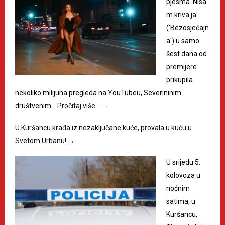
pjesma 'Nisa
m kriva ja'
('Bezosjećajn
a') u samo
šest dana od
premijere
prikupila
nekoliko milijuna pregleda na YouTubeu, Severininim
društvenim…
Pročitaj više…
→
U Kuršancu krađa iz nezaključane kuće, provala u kuću u
Svetom Urbanu!
→
U srijedu 5.
kolovoza u
noćnim
satima, u
Kuršancu,