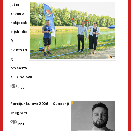
Jučer
krenuo
natjecat
eljski dio
9.
Svjetsko
g
prvenstv
a u ribolovu
577
Porcijunkulovo 2026. – Subotnji
program
551