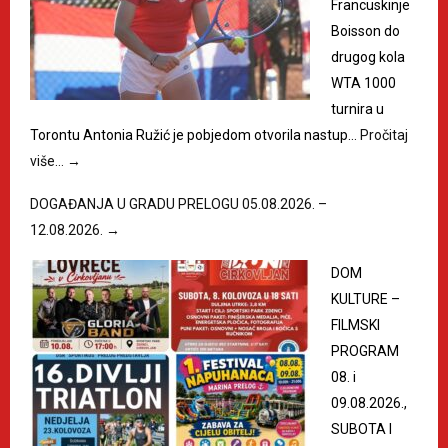
Francuskinje
Boisson do
drugog kola
WTA 1000
turnira u
Torontu Antonia Ružić je pobjedom otvorila nastup…
Pročitaj
više…
→
DOGAĐANJA U GRADU PRELOGU 05.08.2026. –
12.08.2026.
→
DOM
KULTURE –
FILMSKI
PROGRAM
08. i
09.08.2026.,
SUBOTA I