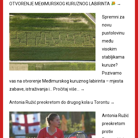
OTVORENJE MEĐIMURSKOG KURUZNOG LABIRINTA
→
Spremni za
novu
pustolovinu
među
visokim
stabljikama
kuruze?
Pozivamo
vas na otvorenje Međimurskog kuruznog labirinta – mjesta
zabave, istraživanja i…
Pročitaj više…
→
Antonia Ružić preokretom do drugog kola u Torontu
→
Antonia Ružić
preokretom
protiv