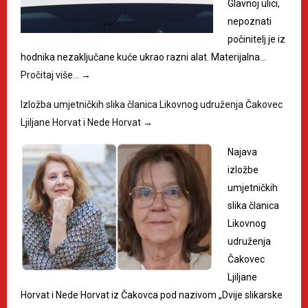
Glavnoj ulici,
nepoznati
počinitelj je iz
hodnika nezaključane kuće ukrao razni alat. Materijalna…
Pročitaj više…
→
Izložba umjetničkih slika članica Likovnog udruženja Čakovec
Ljiljane Horvat i Nede Horvat
→
Najava
izložbe
umjetničkih
slika članica
Likovnog
udruženja
Čakovec
Ljiljane
Horvat i Nede Horvat iz Čakovca pod nazivom „Dvije slikarske