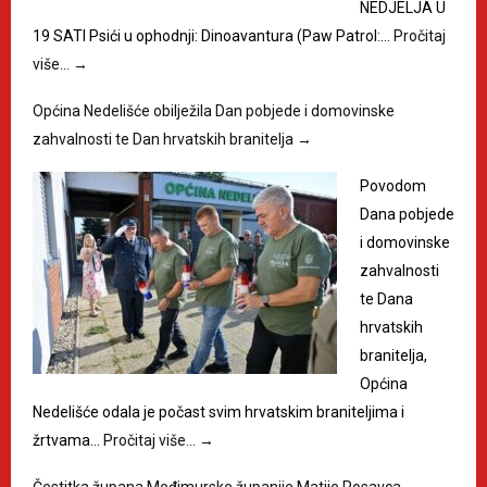
NEDJELJA U
19 SATI Psići u ophodnji: Dinoavantura (Paw Patrol:…
Pročitaj
više…
→
Općina Nedelišće obilježila Dan pobjede i domovinske
zahvalnosti te Dan hrvatskih branitelja
→
Povodom
Dana pobjede
i domovinske
zahvalnosti
te Dana
hrvatskih
branitelja,
Općina
Nedelišće odala je počast svim hrvatskim braniteljima i
žrtvama…
Pročitaj više…
→
Čestitka župana Međimurske županije Matije Posavca
→