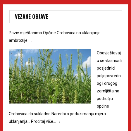
VEZANE OBJAVE
Poziv mještanima Općine Orehovica na uklanjanje
ambrozije
→
Obavještavaj
u se vlasnici ili
posjednici
poljoprivredn
og i drugog
zemljišta na
području
općine
Orehovica da sukladno Naredbi o poduzimanju mjera
uklanjanja…
Pročitaj više…
→