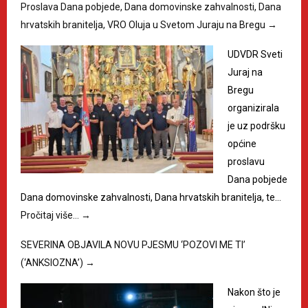
Proslava Dana pobjede, Dana domovinske zahvalnosti, Dana
hrvatskih branitelja, VRO Oluja u Svetom Juraju na Bregu
→
UDVDR Sveti
Juraj na
Bregu
organizirala
je uz podršku
općine
proslavu
Dana pobjede
Dana domovinske zahvalnosti, Dana hrvatskih branitelja, te…
Pročitaj više…
→
SEVERINA OBJAVILA NOVU PJESMU ‘POZOVI ME TI’
(‘ANKSIOZNA’)
→
Nakon što je