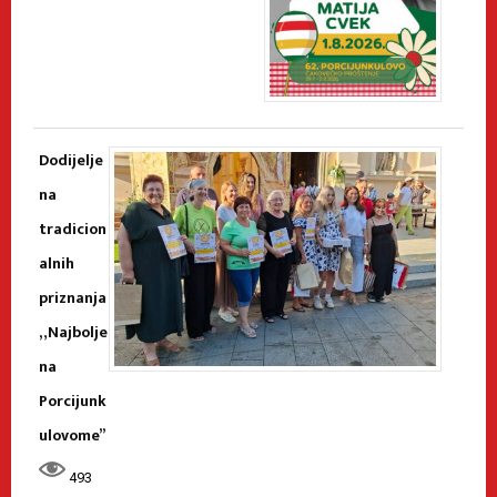
Dodijelje
na
tradicion
alnih
priznanja
„Najbolje
na
Porcijunk
ulovome”
493