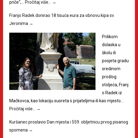
priče“,…
Pročitaj više…
→
Franjo Radek donirao 18 tisuća eura za obnovu kipa sv.
Jeronima
→
Prilikom
dolaska u
školu ili
posjeta gradu
sredinom
prošlog
stoljeća, Franj
o Radek iz
Mačkovca, kao lokaciju susreta s prijateljima ili kao mjesto…
Pročitaj više…
→
Kuršanec proslavio Dan mjesta i 559. obljetnicu prvog pisanog
spomena
→