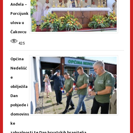
Anđela –
Porcijunk
ulova u
Čakovcu
425
Općina
Nedelišć
e
obilježila
Dan
pobjede i
domovins
ke
zahvalnosti te Dan hrvatskih branitelja