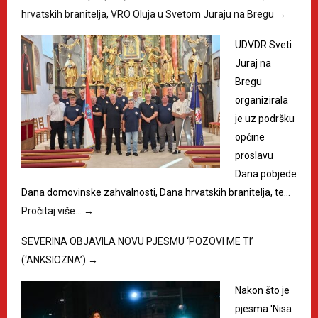
hrvatskih branitelja, VRO Oluja u Svetom Juraju na Bregu
→
UDVDR Sveti
Juraj na
Bregu
organizirala
je uz podršku
općine
proslavu
Dana pobjede
Dana domovinske zahvalnosti, Dana hrvatskih branitelja, te…
Pročitaj više…
→
SEVERINA OBJAVILA NOVU PJESMU ‘POZOVI ME TI’
(‘ANKSIOZNA’)
→
Nakon što je
pjesma 'Nisa