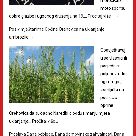
motocikala,
moto sporta,
dobre glazbe i ugodnog druženja na 19.…
Pročitaj više…
→
Poziv mještanima Općine Orehovica na uklanjanje
ambrozije
→
Obavještavaj
u se vlasnici ili
posjednici
poljoprivredn
og i drugog
zemljišta na
području
općine
Orehovica da sukladno Naredbi o poduzimanju mjera
uklanjanja…
Pročitaj više…
→
Proslava Dana pobjede, Dana domovinske zahvalnosti, Dana