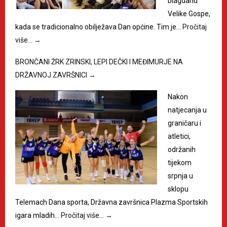
blagdanu
Velike Gospe,
kada se tradicionalno obilježava Dan općine. Tim je…
Pročitaj
više…
→
BRONČANI ŽRK ZRINSKI, LEPI DEČKI I MEĐIMURJE NA
DRŽAVNOJ ZAVRŠNICI
→
Nakon
natjecanja u
graničaru i
atletici,
održanih
tijekom
srpnja u
sklopu
Telemach Dana sporta, Državna završnica Plazma Sportskih
igara mladih…
Pročitaj više…
→