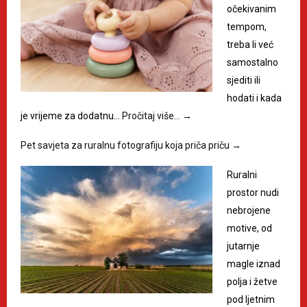
očekivanim
tempom,
treba li već
samostalno
sjediti ili
hodati i kada
je vrijeme za dodatnu…
Pročitaj više…
→
Pet savjeta za ruralnu fotografiju koja priča priču
→
Ruralni
prostor nudi
nebrojene
motive, od
jutarnje
magle iznad
polja i žetve
pod ljetnim