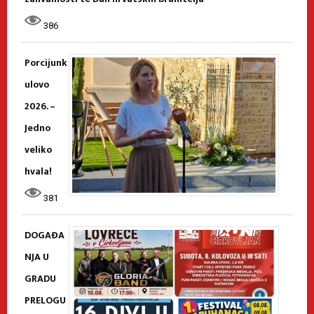
386
Porcijunk
ulovo
2026. –
Jedno
veliko
hvala!
381
DOGAĐA
NJA U
GRADU
PRELOGU