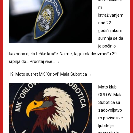
m
istraživanjem
nad 22-
godišnjakom
sumnja se da
je počinio
kazneno djelo teške krađe. Naime, taj je mladić između 29.
srpnja do…
Pročitaj više…
→
19. Moto susret MK “Orlovi” Mala Subotica
→
Moto klub
ORLOVI Mala
Subotica sa
zadovoljstvo
m poziva sve
ljubitelje