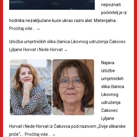
nepoznati
počinitelj je iz
hodnika nezaključane kuće ukrao razni alat. Materijalna…
Pročitaj više…
→
Izložba umjetničkih slika članica Likovnog udruženja Čakovec
Ljiljane Horvat i Nede Horvat
→
Najava
izložbe
umjetničkih
slika članica
Likovnog
udruženja
Čakovec
Ljiljane
Horvat i Nede Horvat iz Čakovca pod nazivom „Dvije slikarske
priče“,…
Pročitaj više…
→