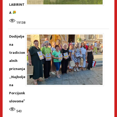
LABIRINT
A
19138
Dodijelje
na
tradicion
alnih
priznanja
„Najbolje
na
Porcijunk
ulovome”
543