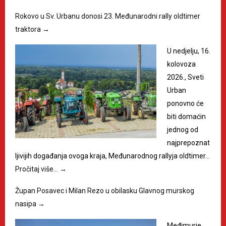
Rokovo u Sv. Urbanu donosi 23. Međunarodni rally oldtimer
traktora
→
U nedjelju, 16.
kolovoza
2026., Sveti
Urban
ponovno će
biti domaćin
jednog od
najprepoznat
ljivijih događanja ovoga kraja, Međunarodnog rallyja oldtimer…
Pročitaj više…
→
Župan Posavec i Milan Rezo u obilasku Glavnog murskog
nasipa
→
Međimurje,