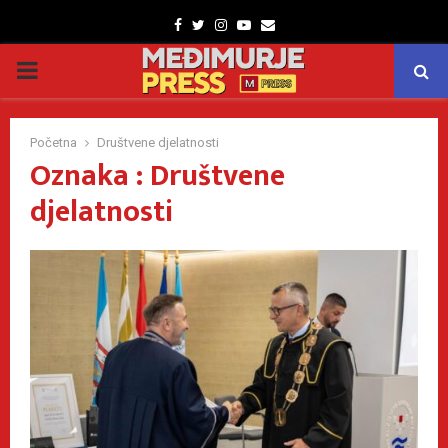
Facebook
Twitter
Instagram
Youtube
Email
PRIMARY
MENU
Početna
Društvene djelatnosti
Oznaka : Društvene
djelatnosti