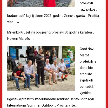
prošlosti –
raznolikost
budućnosti“ koji tijekom 2026. godine Zrinska garda…
Pročitaj
više…
→
Miljenko Krušelj na povijesnoj proslavi 50 godina karatea u
Novom Marofu
→
Grad Novi
Marof
proteklih je
dana bio
središte
svjetskih
borilačkih
vještina
ugostivši prestižni međunarodni seminar Dento Shito Ryu
International Summer Outdoor…
Pročitaj više…
→