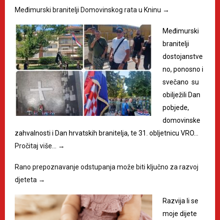
Međimurski branitelji Domovinskog rata u Kninu
→
Međimurski
branitelji
dostojanstve
no, ponosno i
svečano su
obilježili Dan
pobjede,
domovinske
zahvalnosti i Dan hrvatskih branitelja, te 31. obljetnicu VRO…
Pročitaj više…
→
Rano prepoznavanje odstupanja može biti ključno za razvoj
djeteta
→
Razvija li se
moje dijete