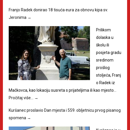
Franjo Radek donirao 18 tisuća eura za obnovu kipa sv.
Jeronima
→
Prilikom
dolaska u
školu ili
posjeta gradu
sredinom
prošlog
stoljeća, Franj
o Radek iz
Mačkovca, kao lokaciju susreta s prijateljima ili kao mjesto…
Pročitaj više…
→
Kuršanec proslavio Dan mjesta i 559. obljetnicu prvog pisanog
spomena
→