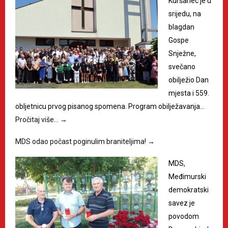
Kuršanec je u
srijedu, na
blagdan
Gospe
Snježne,
svečano
obilježio Dan
mjesta i 559.
obljetnicu prvog pisanog spomena. Program obilježavanja…
Pročitaj više…
→
MDS odao počast poginulim braniteljima!
→
MDS,
Međimurski
demokratski
savez je
povodom