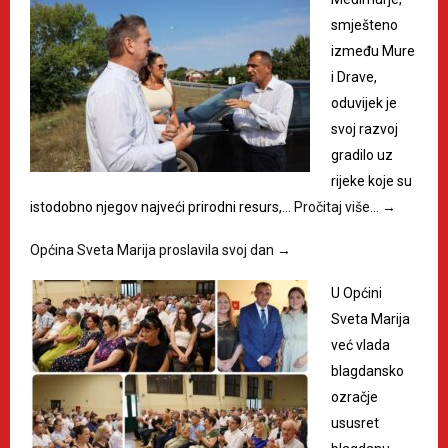
smješteno
između Mure
i Drave,
oduvijek je
svoj razvoj
gradilo uz
rijeke koje su
istodobno njegov najveći prirodni resurs,…
Pročitaj više…
→
Općina Sveta Marija proslavila svoj dan
→
U Općini
Sveta Marija
već vlada
blagdansko
ozračje
ususret