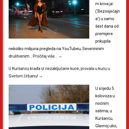
m kriva ja'
('Bezosjećajn
a') u samo
šest dana od
premijere
prikupila
nekoliko milijuna pregleda na YouTubeu, Severininim
društvenim…
Pročitaj više…
→
U Kuršancu krađa iz nezaključane kuće, provala u kuću u
Svetom Urbanu!
→
U srijedu 5.
kolovoza u
noćnim
satima, u
Kuršancu,
Glavnoj ulici,