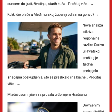
suncem do ljudi, životinja, starih kuća…
Pročitaj više…
→
Koliki dio plaće u Međimurskoj županiji odlazi na gorivo?
→
Nova analiza
otkriva
regionalne
razlike Gorivo
u Hrvatskoj
prošlog je
tjedna
pretrpjelo
značajna poskupljenja, što se preslikalo i na kućne…
Pročitaj
više…
→
Mladić osumnjičen za provalu u Gornjem Hrašćanu
→
Dovršenim
kriminalistički