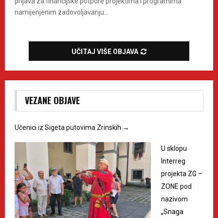
prijava za financijske potpore projektima i programima
namijenjenim zadovoljavanju...
UČITAJ VIŠE OBJAVA
VEZANE OBJAVE
Učenici iz Sigeta putovima Zrinskih
→
U sklopu
Interreg
projekta ZG –
ZONE pod
nazivom
„Snaga