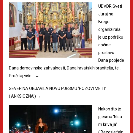
UDVDR Sveti
Juraj na
Bregu
organizirala
je uz podršku
općine
proslavu
Dana pobjede
Dana domovinske zahvalnosti, Dana hrvatskih branitelja, te…
Pročitaj više…
→
SEVERINA OBJAVILA NOVU PJESMU ‘POZOVI ME TI’
(‘ANKSIOZNA’)
→
Nakon što je
pjesma 'Nisa
m kriva ja'
('Bezosjećajn