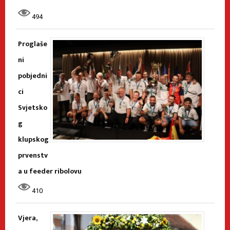
494
Proglaše
ni
pobjedni
ci
Svjetsko
g
klupskog
prvenstv
a u feeder ribolovu
410
Vjera,