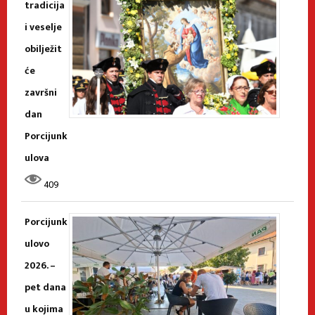
tradicija
i veselje
obilježit
će
završni
dan
Porcijunk
ulova
409
Porcijunk
ulovo
2026. –
pet dana
u kojima