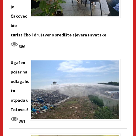
je
Čakovec
bio
turističko i društveno središte sjevera Hrvatske
386
Ugašen
požar na
odlagališ
tu
otpada u
Totovcu!
381