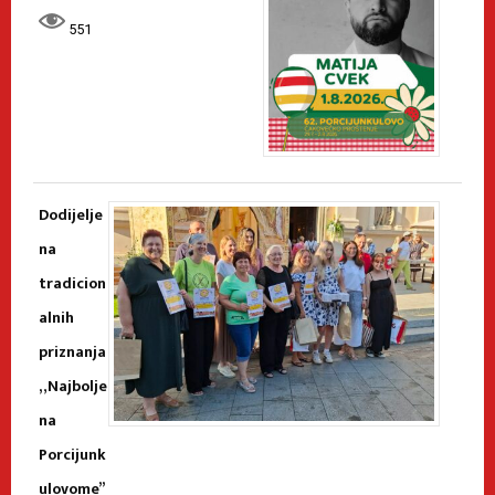
551
Dodijelje
na
tradicion
alnih
priznanja
„Najbolje
na
Porcijunk
ulovome”