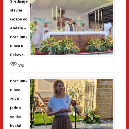
Središnje
slavlje
Gospe od
Anđela –
Porcijunk
ulova u
Čakovcu
370
Porcijunk
ulovo
2026. –
Jedno
veliko
hvala!