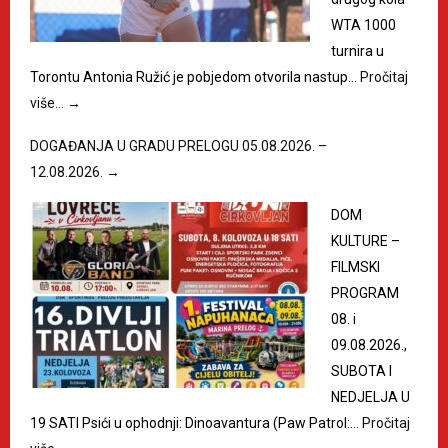
WTA 1000
turnira u
Torontu Antonia Ružić je pobjedom otvorila nastup…
Pročitaj
više…
→
DOGAĐANJA U GRADU PRELOGU 05.08.2026. –
12.08.2026.
→
DOM
KULTURE –
FILMSKI
PROGRAM
08. i
09.08.2026.,
SUBOTA I
NEDJELJA U
19 SATI Psići u ophodnji: Dinoavantura (Paw Patrol:…
Pročitaj