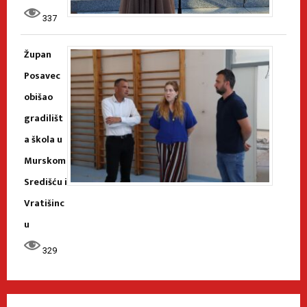
337
Župan
Posavec
obišao
gradilišt
a škola u
Murskom
Središću i
Vratišinc
u
329