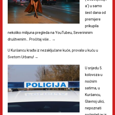
a') u samo
šest dana od
premijere
prikupila
nekoliko milijuna pregleda na YouTubeu, Severininim
društvenim…
Pročitaj više…
→
U Kuršancu krađa iz nezaključane kuće, provala u kuću u
Svetom Urbanu!
→
U srijedu 5.
kolovoza u
noćnim
satima, u
Kuršancu,
Glavnoj ulici,
nepoznati
počinitelj je iz