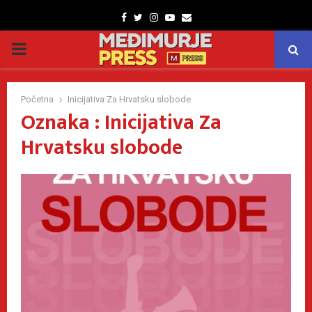
Facebook
Twitter
Instagram
Youtube
Email
PRIMARY
MENU
Početna
Inicijativa Za Hrvatsku slobode
Oznaka : Inicijativa Za
Hrvatsku slobode