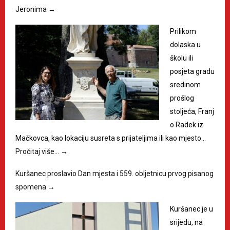
Jeronima
→
Prilikom
dolaska u
školu ili
posjeta gradu
sredinom
prošlog
stoljeća, Franj
o Radek iz
Mačkovca, kao lokaciju susreta s prijateljima ili kao mjesto…
Pročitaj više…
→
Kuršanec proslavio Dan mjesta i 559. obljetnicu prvog pisanog
spomena
→
Kuršanec je u
srijedu, na