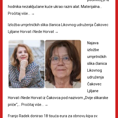
hodnika nezaključane kuće ukrao razni alat. Materijalna…
Pročitaj više…
→
Izložba umjetničkih slika članica Likovnog udruženja Čakovec
Ljiljane Horvat i Nede Horvat
→
Najava
izložbe
umjetničkih
slika članica
Likovnog
udruženja
Čakovec
Ljiljane
Horvat i Nede Horvat iz Čakovca pod nazivom „Dvije slikarske
priče“,…
Pročitaj više…
→
Franjo Radek donirao 18 tisuća eura za obnovu kipa sv.