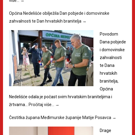
više…
→
Općina Nedelišće obilježila Dan pobjede i domovinske
zahvalnosti te Dan hrvatskih branitelja
→
Povodom
Dana pobjede
i domovinske
zahvalnosti
te Dana
hrvatskih
branitelja,
Općina
Nedelišće odala je počast svim hrvatskim braniteljima i
žrtvama…
Pročitaj više…
→
Čestitka župana Međimurske županije Matije Posavca
→
Drage