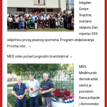
blagdan
Gospe
Snježne,
svečano
obilježio Dan
mjesta i 559.
obljetnicu prvog pisanog spomena. Program obilježavanja…
Pročitaj više…
→
MDS odao počast poginulim braniteljima!
→
MDS,
Međimurski
demokratski
savez je
povodom
Dana pobjede
i domovinske