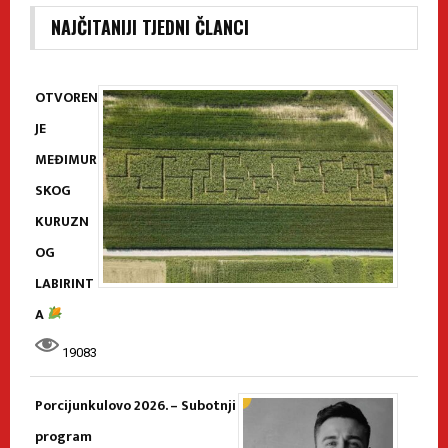
NAJČITANIJI TJEDNI ČLANCI
OTVOREN
JE
MEĐIMUR
SKOG
KURUZN
OG
LABIRINT
A
19083
Porcijunkulovo 2026. – Subotnji
program