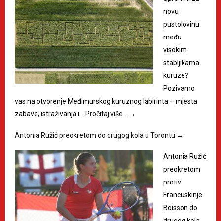
novu
pustolovinu
među
visokim
stabljikama
kuruze?
Pozivamo
vas na otvorenje Međimurskog kuruznog labirinta – mjesta
zabave, istraživanja i…
Pročitaj više…
→
Antonia Ružić preokretom do drugog kola u Torontu
→
Antonia Ružić
preokretom
protiv
Francuskinje
Boisson do
drugog kola