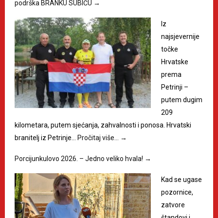
podrška BRANKU SUBIĆU
→
Iz
najsjevernije
točke
Hrvatske
prema
Petrinji –
putem dugim
209
kilometara, putem sjećanja, zahvalnosti i ponosa. Hrvatski
branitelj iz Petrinje…
Pročitaj više…
→
Porcijunkulovo 2026. – Jedno veliko hvala!
→
Kad se ugase
pozornice,
zatvore
štandovi i