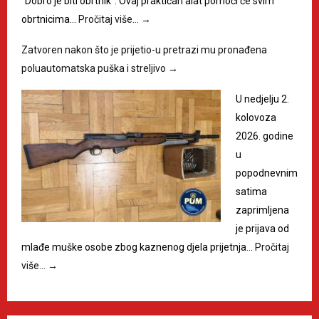
"Dobro je biti obrtnik". Ovaj praktičan alat pomoći će svim
obrtnicima…
Pročitaj više…
→
Zatvoren nakon što je prijetio-u pretrazi mu pronađena
poluautomatska puška i streljivo
→
U nedjelju 2.
kolovoza
2026. godine
u
popodnevnim
satima
zaprimljena
je prijava od
mlađe muške osobe zbog kaznenog djela prijetnja…
Pročitaj
više…
→