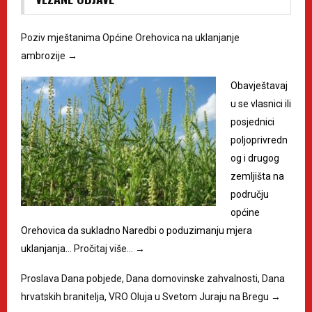
Poziv mještanima Općine Orehovica na uklanjanje
ambrozije
→
Obavještavaj
u se vlasnici ili
posjednici
poljoprivredn
og i drugog
zemljišta na
području
općine
Orehovica da sukladno Naredbi o poduzimanju mjera
uklanjanja…
Pročitaj više…
→
Proslava Dana pobjede, Dana domovinske zahvalnosti, Dana
hrvatskih branitelja, VRO Oluja u Svetom Juraju na Bregu
→