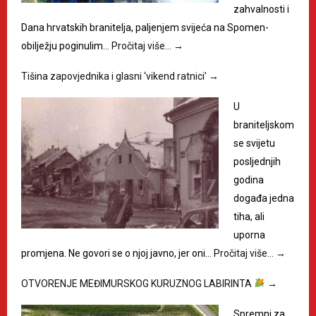
zahvalnosti i
Dana hrvatskih branitelja, paljenjem svijeća na Spomen-
obilježju poginulim…
Pročitaj više…
→
Tišina zapovjednika i glasni ‘vikend ratnici’
→
U
braniteljskom
se svijetu
posljednjih
godina
događa jedna
tiha, ali
uporna
promjena. Ne govori se o njoj javno, jer oni…
Pročitaj više…
→
OTVORENJE MEĐIMURSKOG KURUZNOG LABIRINTA
→
Spremni za