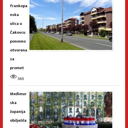
frankopa
nska
ulica u
Čakovcu
ponovno
otvorena
za
promet
365
Međimur
ska
županija
obilježila