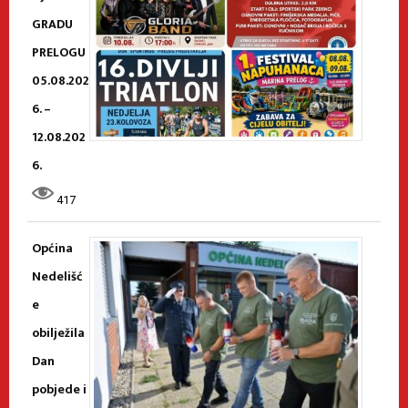
GRADU
PRELOGU
05.08.202
6. –
12.08.202
6.
417
Općina
Nedelišć
e
obilježila
Dan
pobjede i