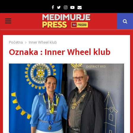
Facebook
Twitter
Instagram
Youtube
Email
PRIMARY
MENU
Početna
Inner Wheel klub
Oznaka : Inner Wheel klub