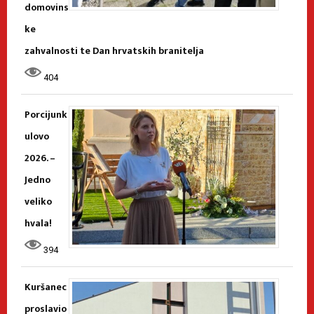
domovins
ke
zahvalnosti te Dan hrvatskih branitelja
404
Porcijunk
ulovo
2026. –
Jedno
veliko
hvala!
394
Kuršanec
proslavio