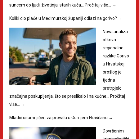
suncem do ljudi, životinja, starih kuća…
Pročitaj više…
→
Koliki dio plaće u Međimurskoj županiji odlazi na gorivo?
→
Nova analiza
otkriva
regionalne
razlike Gorivo
u Hrvatskoj
prošlog je
tjedna
pretrpjelo
značajna poskupljenja, što se preslikalo i na kućne…
Pročitaj
više…
→
Mladić osumnjičen za provalu u Gornjem Hrašćanu
→
Dovršenim