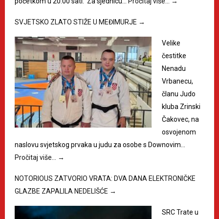
početkom u 20:00 sati. Za sjednicu…
Pročitaj više…
→
SVJETSKO ZLATO STIŽE U MEĐIMURJE
→
Velike
čestitke
Nenadu
Vrbanecu,
članu Judo
kluba Zrinski
Čakovec, na
osvojenom
naslovu svjetskog prvaka u judu za osobe s Downovim…
Pročitaj više…
→
NOTORIOUS ZATVORIO VRATA: DVA DANA ELEKTRONIČKE
GLAZBE ZAPALILA NEDELIŠĆE
→
SRC Trate u