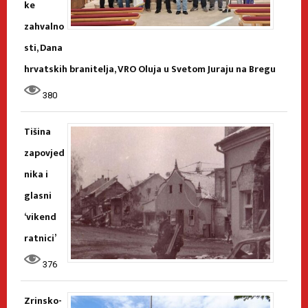
ke
zahvalno
sti, Dana
hrvatskih branitelja, VRO Oluja u Svetom Juraju na Bregu
380
Tišina
zapovjed
nika i
glasni
‘vikend
ratnici’
376
Zrinsko-