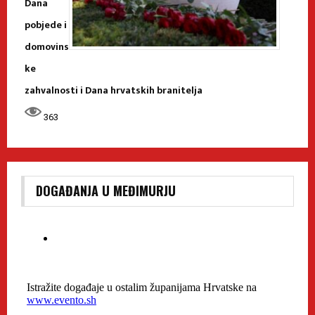
Dana
pobjede i
domovins
ke
zahvalnosti i Dana hrvatskih branitelja
363
DOGAĐANJA U MEĐIMURJU