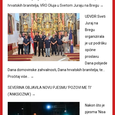
hrvatskih branitelja, VRO Oluja u Svetom Juraju na Bregu
→
UDVDR Sveti
Juraj na
Bregu
organizirala
je uz podršku
općine
proslavu
Dana pobjede
Dana domovinske zahvalnosti, Dana hrvatskih branitelja, te…
Pročitaj više…
→
SEVERINA OBJAVILA NOVU PJESMU ‘POZOVI ME TI’
(‘ANKSIOZNA’)
→
Nakon što je
pjesma 'Nisa