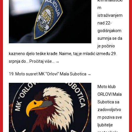
kriminalistički
m
istraživanjem
nad 22-
godišnjakom
sumnja se da
je počinio
kazneno djelo teške krađe. Naime, taj je mladić između 29.
srpnja do…
Pročitaj više…
→
19. Moto susret MK “Orlovi” Mala Subotica
→
Moto klub
ORLOVI Mala
Subotica sa
zadovoljstvo
m poziva sve
ljubitelje