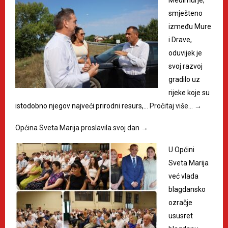
Međimurje,
smješteno
između Mure
i Drave,
oduvijek je
svoj razvoj
gradilo uz
rijeke koje su
istodobno njegov najveći prirodni resurs,…
Pročitaj više…
→
Općina Sveta Marija proslavila svoj dan
→
U Općini
Sveta Marija
već vlada
blagdansko
ozračje
ususret