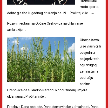
motocikala,
moto sporta,
dobre glazbe i ugodnog druženja na 19.…
Pročitaj više…
→
Poziv mještanima Općine Orehovica na uklanjanje
ambrozije
→
Obavještavaj
u se vlasnici ili
posjednici
poljoprivredn
og i drugog
zemljišta na
području
općine
Orehovica da sukladno Naredbi o poduzimanju mjera
uklanjanja…
Pročitaj više…
→
Proslava Dana pobjede, Dana domovinske zahvalnosti, Dana