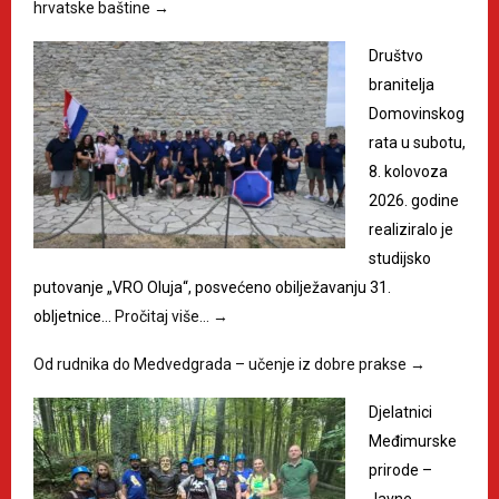
hrvatske baštine
→
Društvo
branitelja
Domovinskog
rata u subotu,
8. kolovoza
2026. godine
realiziralo je
studijsko
putovanje „VRO Oluja“, posvećeno obilježavanju 31.
obljetnice…
Pročitaj više…
→
Od rudnika do Medvedgrada – učenje iz dobre prakse
→
Djelatnici
Međimurske
prirode –