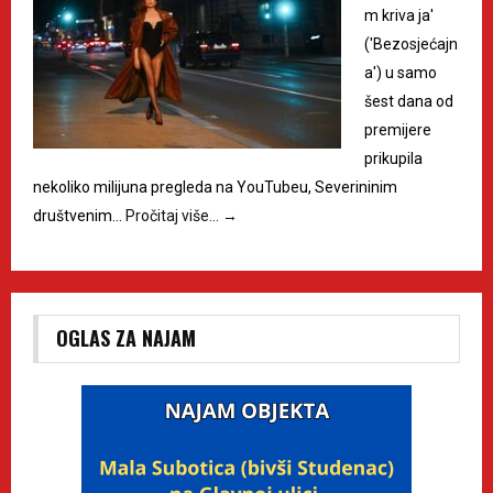
m kriva ja'
('Bezosjećajn
a') u samo
šest dana od
premijere
prikupila
nekoliko milijuna pregleda na YouTubeu, Severininim
društvenim…
Pročitaj više…
→
OGLAS ZA NAJAM