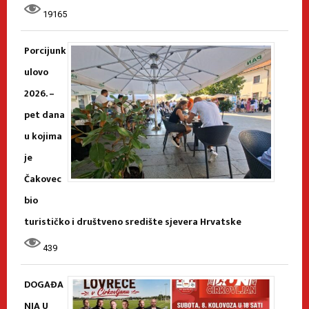
19165
Porcijunk
ulovo
2026. –
pet dana
u kojima
je
Čakovec
bio
turističko i društveno središte sjevera Hrvatske
439
DOGAĐA
NJA U