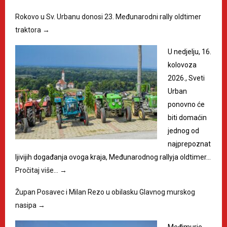
Rokovo u Sv. Urbanu donosi 23. Međunarodni rally oldtimer
traktora
→
U nedjelju, 16.
kolovoza
2026., Sveti
Urban
ponovno će
biti domaćin
jednog od
najprepoznat
ljivijih događanja ovoga kraja, Međunarodnog rallyja oldtimer…
Pročitaj više…
→
Župan Posavec i Milan Rezo u obilasku Glavnog murskog
nasipa
→