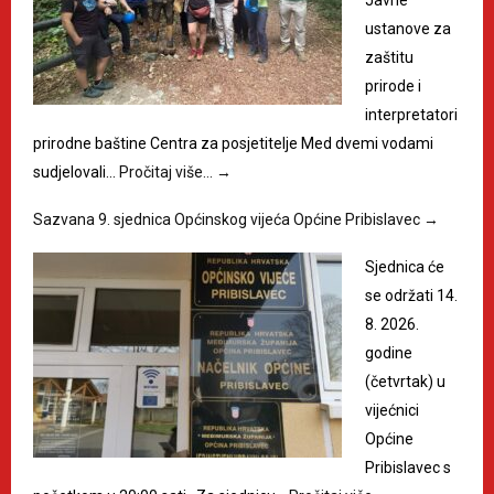
Javne
ustanove za
zaštitu
prirode i
interpretatori
prirodne baštine Centra za posjetitelje Med dvemi vodami
sudjelovali…
Pročitaj više…
→
Sazvana 9. sjednica Općinskog vijeća Općine Pribislavec
→
Sjednica će
se održati 14.
8. 2026.
godine
(četvrtak) u
vijećnici
Općine
Pribislavec s