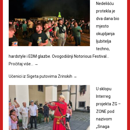
Nedelišću
protekla je
dva dana bio
mjesto
okupljanja
ljubitelja
techno,
hardstyle i EDM glazbe. Ovogodišnji Notorious Festival…
Pročitaj više…
→
Učenici iz Sigeta putovima Zrinskih
→
U sklopu
Interreg
projekta ZG –
ZONE pod
nazivom
„Snaga