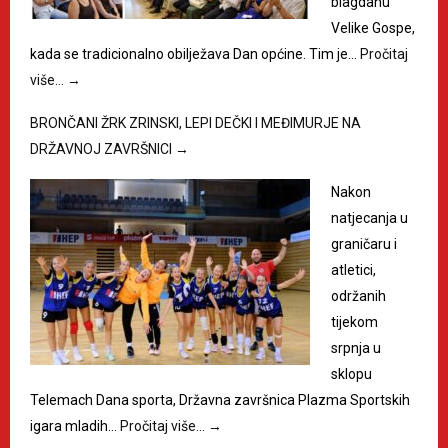
blagdanu
Velike Gospe,
kada se tradicionalno obilježava Dan općine. Tim je…
Pročitaj
više…
→
BRONČANI ŽRK ZRINSKI, LEPI DEČKI I MEĐIMURJE NA
DRŽAVNOJ ZAVRŠNICI
→
Nakon
natjecanja u
graničaru i
atletici,
održanih
tijekom
srpnja u
sklopu
Telemach Dana sporta, Državna završnica Plazma Sportskih
igara mladih…
Pročitaj više…
→