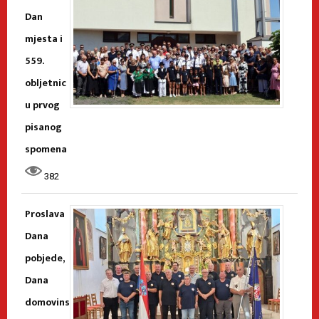
Dan
mjesta i
559.
obljetnic
u prvog
pisanog
spomena
382
Proslava
Dana
pobjede,
Dana
domovins