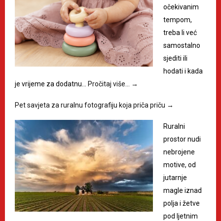
očekivanim
tempom,
treba li već
samostalno
sjediti ili
hodati i kada
je vrijeme za dodatnu…
Pročitaj više…
→
Pet savjeta za ruralnu fotografiju koja priča priču
→
Ruralni
prostor nudi
nebrojene
motive, od
jutarnje
magle iznad
polja i žetve
pod ljetnim