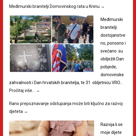
Međimurski branitelji Domovinskog rata u Kninu
→
Međimurski
branitelji
dostojanstve
no, ponosno i
svečano su
obilježili Dan
pobjede,
domovinske
zahvalnosti i Dan hrvatskih branitelja, te 31. obljetnicu VRO…
Pročitaj više…
→
Rano prepoznavanje odstupanja može biti ključno za razvoj
djeteta
→
Razvija li se
moje dijete