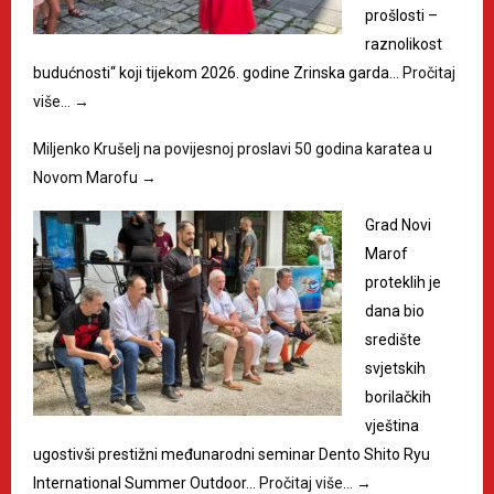
prošlosti –
raznolikost
budućnosti“ koji tijekom 2026. godine Zrinska garda…
Pročitaj
više…
→
Miljenko Krušelj na povijesnoj proslavi 50 godina karatea u
Novom Marofu
→
Grad Novi
Marof
proteklih je
dana bio
središte
svjetskih
borilačkih
vještina
ugostivši prestižni međunarodni seminar Dento Shito Ryu
International Summer Outdoor…
Pročitaj više…
→