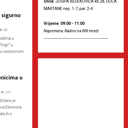
Ulica:
JOSIPA BEDEKOVIĆA kb.28, ULICA
MARTANE nep. 1-7, par. 2-4.
, sigurno
Vrijeme: 09:00 - 11:00
48
Napomena: Radovi na NN mreži
satima u
--------------------------------------------------------
Pirgo” u
u u cestovnom
enicima u
290
držano je
ica Eleonora
la ih s