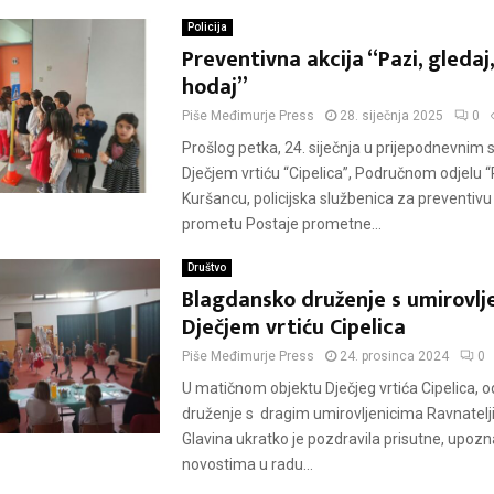
Policija
Preventivna akcija “Pazi, gledaj
hodaj”
Piše
Međimurje Press
28. siječnja 2025
0
Prošlog petka, 24. siječnja u prijepodnevnim 
Dječjem vrtiću “Cipelica”, Područnom odjelu “
Kuršancu, policijska službenica za preventiv
prometu Postaje prometne...
Društvo
Blagdansko druženje s umirovlj
Dječjem vrtiću Cipelica
Piše
Međimurje Press
24. prosinca 2024
0
U matičnom objektu Dječjeg vrtića Cipelica, o
druženje s dragim umirovljenicima Ravnatelj
Glavina ukratko je pozdravila prisutne, upozna
novostima u radu...