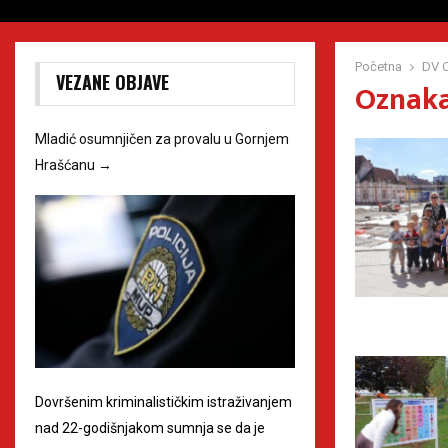
Početna
DV C
VEZANE OBJAVE
Oznaka
Mladić osumnjičen za provalu u Gornjem
Hrašćanu
→
Dovršenim kriminalističkim istraživanjem
nad 22-godišnjakom sumnja se da je