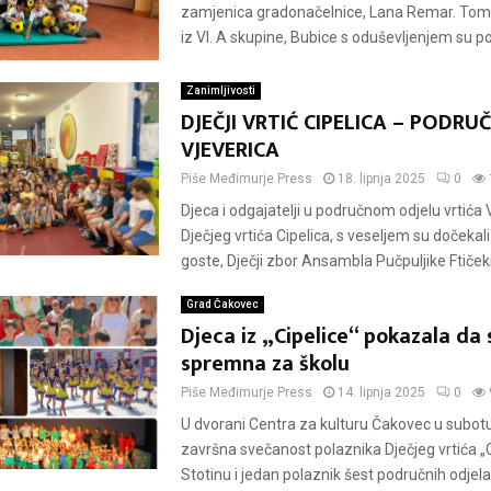
zamjenica gradonačelnice, Lana Remar. Tom 
iz VI. A skupine, Bubice s oduševljenjem su po
Zanimljivosti
DJEČJI VRTIĆ CIPELICA – PODRU
VJEVERICA
Piše
Međimurje Press
18. lipnja 2025
0
Djeca i odgajatelji u područnom odjelu vrtića 
Dječjeg vrtića Cipelica, s veseljem su dočeka
goste, Dječji zbor Ansambla Pučpuljike Ftičeki
Grad Čakovec
Djeca iz „Cipelice“ pokazala da 
spremna za školu
Piše
Međimurje Press
14. lipnja 2025
0
U dvorani Centra za kulturu Čakovec u subot
završna svečanost polaznika Dječjeg vrtića „C
Stotinu i jedan polaznik šest područnih odjela „