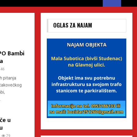
OGLAS ZA NAJAM
a PO Bambi
ca
46
h pitanja
i čakovečkog
bi,
.
če u
u
79