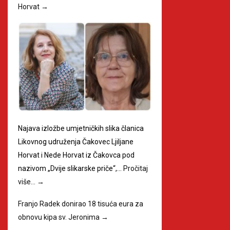
Horvat
→
Najava izložbe umjetničkih slika članica
Likovnog udruženja Čakovec Ljiljane
Horvat i Nede Horvat iz Čakovca pod
nazivom „Dvije slikarske priče“,…
Pročitaj
više…
→
Franjo Radek donirao 18 tisuća eura za
obnovu kipa sv. Jeronima
→