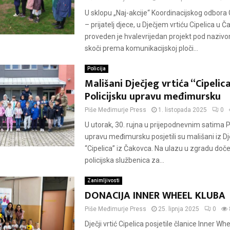
U sklopu „Naj-akcije“ Koordinacijskog odbor
– prijatelj djece, u Dječjem vrtiću Cipelica u 
proveden je hvalevrijedan projekt pod naziv
skoči prema komunikacijskoj ploči...
Policija
Mališani Dječjeg vrtića “Cipelica
Policijsku upravu međimursku
Piše
Međimurje Press
1. listopada 2025
0
U utorak, 30. rujna u prijepodnevnim satima P
upravu međimursku posjetili su mališani iz Dj
“Cipelica” iz Čakovca. Na ulazu u zgradu doček
policijska službenica za...
Zanimljivosti
DONACIJA INNER WHEEL KLUBA
Piše
Međimurje Press
25. lipnja 2025
0
Dječji vrtić Cipelica posjetile članice Inner Whe