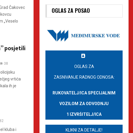
a Grad Čakovec
OGLAS ZA POSAO
Čakovcu
om „Veselo
” posjetili
38
OGLAS ZA
olicijsku
ZASNIVANJE RADNOG ODNOSA:
ečjeg vrtića
ala ih je
RUKOVATELJ/ICA SPECIJALNIM
VOZILOM ZA ODVODNJU
1 IZVRŠITELJ/ICA
82
el kluba i
KLIKNI ZA DETALJE!