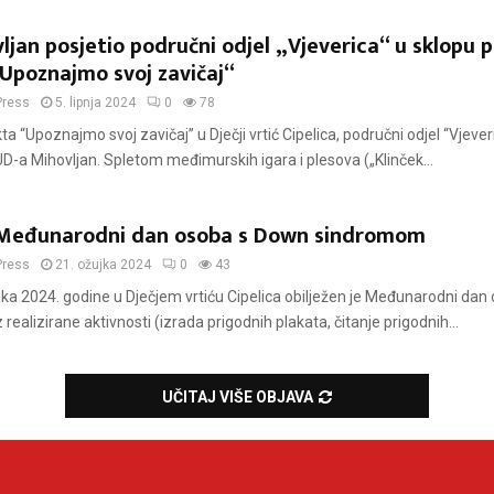
jan posjetio područni odjel „Vjeverica“ u sklopu 
Upoznajmo svoj zavičaj“
Press
5. lipnja 2024
0
78
ta “Upoznajmo svoj zavičaj” u Dječji vrtić Cipelica, područni odjel “Vjeveri
D-a Mihovljan. Spletom međimurskih igara i plesova („Klinček...
 Međunarodni dan osoba s Down sindromom
Press
21. ožujka 2024
0
43
jka 2024. godine u Dječjem vrtiću Cipelica obilježen je Međunarodni da
ealizirane aktivnosti (izrada prigodnih plakata, čitanje prigodnih...
UČITAJ VIŠE OBJAVA