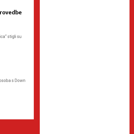
provedbe
ca“ stigli su
n osoba s Down