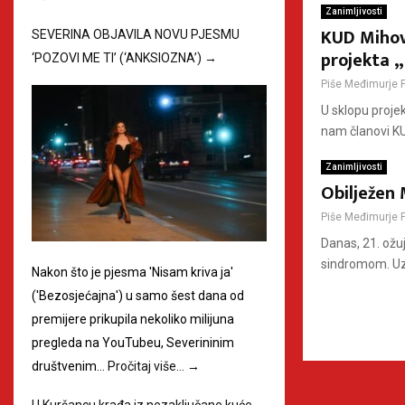
Zanimljivosti
KUD Mihovl
SEVERINA OBJAVILA NOVU PJESMU
projekta „
‘POZOVI ME TI’ (‘ANKSIOZNA’)
→
Piše
Međimurje 
U sklopu projek
nam članovi KU
Zanimljivosti
Obilježen
Piše
Međimurje 
Danas, 21. ožu
sindromom. Uz r
Nakon što je pjesma 'Nisam kriva ja'
('Bezosjećajna') u samo šest dana od
premijere prikupila nekoliko milijuna
pregleda na YouTubeu, Severininim
društvenim…
Pročitaj više…
→
U Kuršancu krađa iz nezaključane kuće,