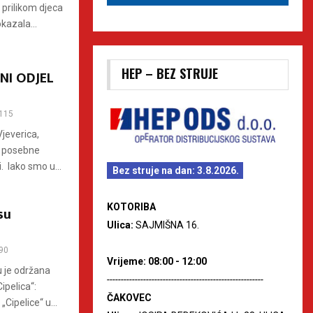
prilikom djeca
kazala...
HEP – BEZ STRUJE
ČNI ODJEL
115
Vjeverica,
li posebne
. Iako smo u...
Bez struje na dan: 3.8.2026.
KOTORIBA
su
Ulica:
SAJMIŠNA 16.
90
Vrijeme: 08:00 - 12:00
u je održana
--------------------------------------------------------
ipelica“:
ČAKOVEC
Cipelice“ u...