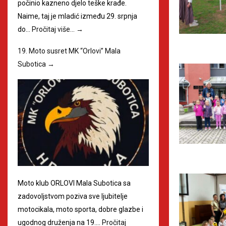
počinio kazneno djelo teške krađe.
Naime, taj je mladić između 29. srpnja
do…
Pročitaj više…
→
19. Moto susret MK “Orlovi” Mala
Subotica
→
Moto klub ORLOVI Mala Subotica sa
zadovoljstvom poziva sve ljubitelje
motocikala, moto sporta, dobre glazbe i
ugodnog druženja na 19.…
Pročitaj