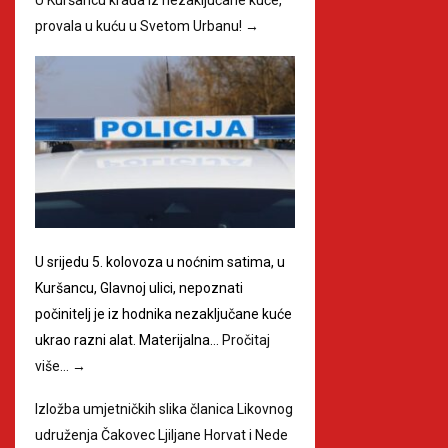
provala u kuću u Svetom Urbanu!
→
U srijedu 5. kolovoza u noćnim satima, u
Kuršancu, Glavnoj ulici, nepoznati
počinitelj je iz hodnika nezaključane kuće
ukrao razni alat. Materijalna…
Pročitaj
više…
→
Izložba umjetničkih slika članica Likovnog
udruženja Čakovec Ljiljane Horvat i Nede