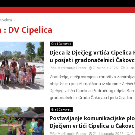
ipelica
 : DV Cipelica
Grad Čakovec
Djeca iz Dječjeg vrtića Cipelic
u posjeti gradonačelnici Čakov
Piše
Međimurje Press
7. svibnja 2026
0
Znatiželja, dječji osmijesi i mnoštvo zanimljivi
obilježili su posjet mališana iz skupine Zečić
Dječjeg vrtića Cipelica, Područnog odjela Bam
gradonačelnici Grada Čakovca Ljerki Cividini...
Grad Čakovec
Postavljanje komunikacijske plo
Dječjem vrtići Cipelica u Čakovc
Piše
Međimurje Press
21. listopada 2025
0