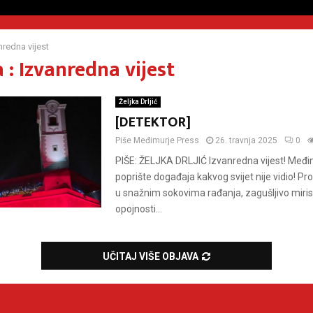
nredna vijest
: Izvanredna vijest
Željka Drljić
[DETEKTOR]
Piše
Međimurje Press
26. travnja 2025
0
PIŠE: ŽELJKA DRLJIĆ Izvanredna vijest! Međi
poprište događaja kakvog svijet nije vidio! Pro
u snažnim sokovima rađanja, zagušljivo miris
opojnosti...
UČITAJ VIŠE OBJAVA