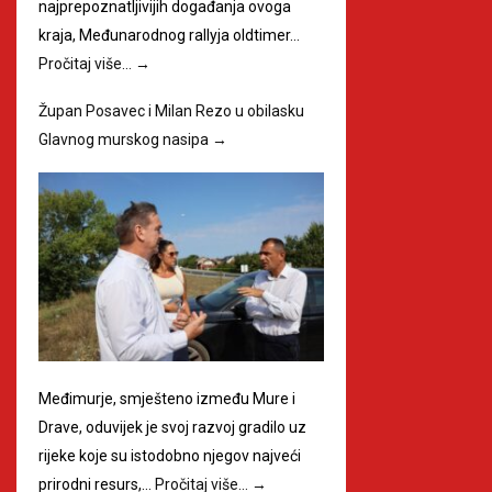
najprepoznatljivijih događanja ovoga
kraja, Međunarodnog rallyja oldtimer…
Pročitaj više…
→
Župan Posavec i Milan Rezo u obilasku
Glavnog murskog nasipa
→
Međimurje, smješteno između Mure i
Drave, oduvijek je svoj razvoj gradilo uz
rijeke koje su istodobno njegov najveći
prirodni resurs,…
Pročitaj više…
→