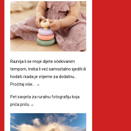
Razvija li se moje dijete očekivanim
tempom, treba li već samostalno sjediti ili
hodati i kada je vrijeme za dodatnu…
Pročitaj više…
→
Pet savjeta za ruralnu fotografiju koja
priča priču
→