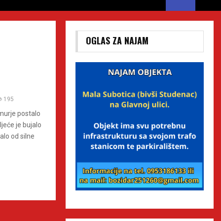
OGLAS ZA NAJAM
195
murje postalo
ljeće je bujalo
alo od silne