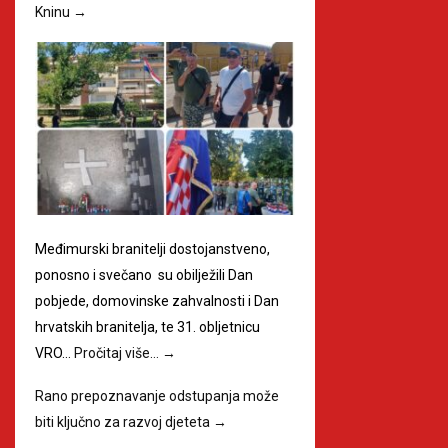
Kninu
→
Međimurski branitelji dostojanstveno,
ponosno i svečano su obilježili Dan
pobjede, domovinske zahvalnosti i Dan
hrvatskih branitelja, te 31. obljetnicu
VRO…
Pročitaj više…
→
Rano prepoznavanje odstupanja može
biti ključno za razvoj djeteta
→