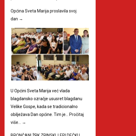
Općina Sveta Marija proslavila svoj
dan
→
U Općini Sveta Marija već vlada
blagdansko ozračje ususret blagdanu
Velike Gospe, kada se tradicionalno
obilježava Dan općine. Tim je…
Pročitaj
više…
→
BRONČANI ŽRK ZRINSKI, LEPI DEČKI I