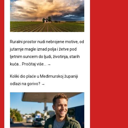
Ruralni prostor nudi nebrojene motive, od
jutarnje magle iznad polja i žetve pod
ljetnim suncem do ljudi, životinja, starih
kuća…
Pročitaj više…
→
Koliki dio plaće u Međimurskoj županiji
odlazi na gorivo?
→