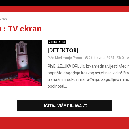
kran
 : TV ekran
Željka Drljić
[DETEKTOR]
Piše
Međimurje Press
26. travnja 2025
0
PIŠE: ŽELJKA DRLJIĆ Izvanredna vijest! Međi
poprište događaja kakvog svijet nije vidio! Pro
u snažnim sokovima rađanja, zagušljivo miris
opojnosti...
UČITAJ VIŠE OBJAVA