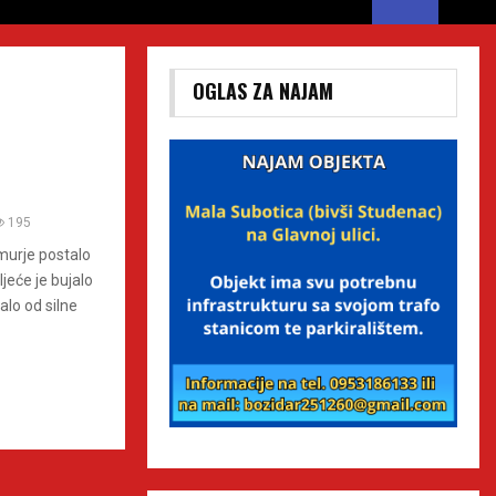
OGLAS ZA NAJAM
195
murje postalo
ljeće je bujalo
alo od silne