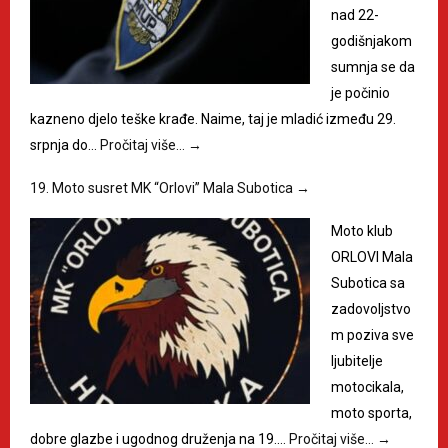
nad 22-
godišnjakom
sumnja se da
je počinio
kazneno djelo teške krađe. Naime, taj je mladić između 29.
srpnja do…
Pročitaj više…
→
19. Moto susret MK “Orlovi” Mala Subotica
→
Moto klub
ORLOVI Mala
Subotica sa
zadovoljstvo
m poziva sve
ljubitelje
motocikala,
moto sporta,
dobre glazbe i ugodnog druženja na 19.…
Pročitaj više…
→