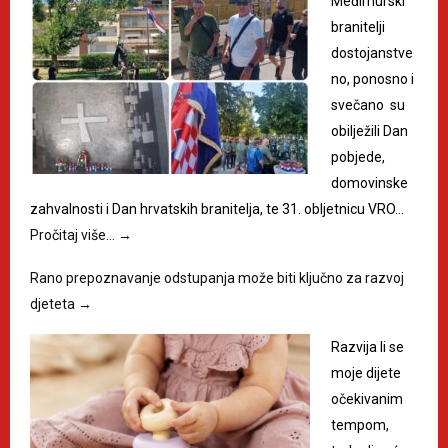
Međimurski
branitelji
dostojanstve
no, ponosno i
svečano su
obilježili Dan
pobjede,
domovinske
zahvalnosti i Dan hrvatskih branitelja, te 31. obljetnicu VRO…
Pročitaj više…
→
Rano prepoznavanje odstupanja može biti ključno za razvoj
djeteta
→
Razvija li se
moje dijete
očekivanim
tempom,