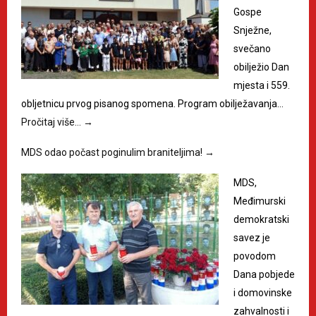
Gospe
Snježne,
svečano
obilježio Dan
mjesta i 559.
obljetnicu prvog pisanog spomena. Program obilježavanja…
Pročitaj više…
→
MDS odao počast poginulim braniteljima!
→
MDS,
Međimurski
demokratski
savez je
povodom
Dana pobjede
i domovinske
zahvalnosti i