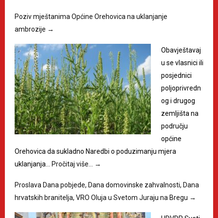
Poziv mještanima Općine Orehovica na uklanjanje
ambrozije
→
Obavještavaj
u se vlasnici ili
posjednici
poljoprivredn
og i drugog
zemljišta na
području
općine
Orehovica da sukladno Naredbi o poduzimanju mjera
uklanjanja…
Pročitaj više…
→
Proslava Dana pobjede, Dana domovinske zahvalnosti, Dana
hrvatskih branitelja, VRO Oluja u Svetom Juraju na Bregu
→