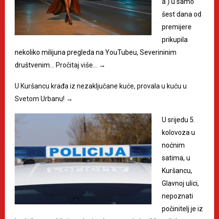
a') u samo
šest dana od
premijere
prikupila
nekoliko milijuna pregleda na YouTubeu, Severininim
društvenim…
Pročitaj više…
→
U Kuršancu krađa iz nezaključane kuće, provala u kuću u
Svetom Urbanu!
→
U srijedu 5.
kolovoza u
noćnim
satima, u
Kuršancu,
Glavnoj ulici,
nepoznati
počinitelj je iz