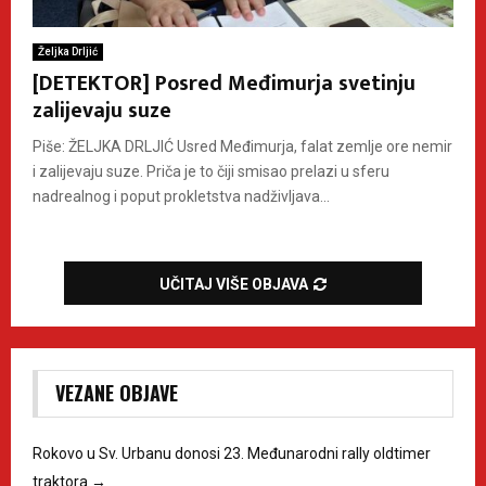
Željka Drljić
[DETEKTOR] Posred Međimurja svetinju
zalijevaju suze
Piše: ŽELJKA DRLJIĆ Usred Međimurja, falat zemlje ore nemir
i zalijevaju suze. Priča je to čiji smisao prelazi u sferu
nadrealnog i poput prokletstva nadživljava...
UČITAJ VIŠE OBJAVA
VEZANE OBJAVE
Rokovo u Sv. Urbanu donosi 23. Međunarodni rally oldtimer
traktora
→