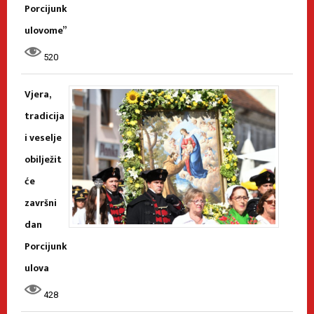
Porcijunk
ulovome”
520
Vjera,
tradicija
i veselje
obilježit
će
završni
dan
Porcijunk
ulova
428