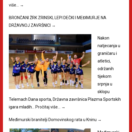
više…
→
BRONČANI ŽRK ZRINSKI, LEPI DEČKI I MEĐIMURJE NA
DRŽAVNOJ ZAVRŠNICI
→
Nakon
natjecanja u
graničaru i
atletici,
održanih
tijekom
srpnja u
sklopu
Telemach Dana sporta, Državna završnica Plazma Sportskih
igara mladih…
Pročitaj više…
→
Međimurski branitelji Domovinskog rata u Kninu
→