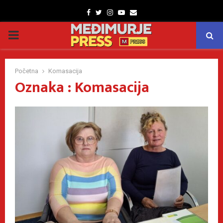
Facebook
Twitter
Instagram
Youtube
Email
PRIMARY
MENU
Početna
Komasacija
Oznaka : Komasacija