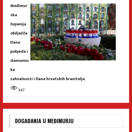
Međimur
ska
županija
obilježila
Dana
pobjede i
domovins
ke
zahvalnosti i Dana hrvatskih branitelja
347
DOGAĐANJA U MEĐIMURJU