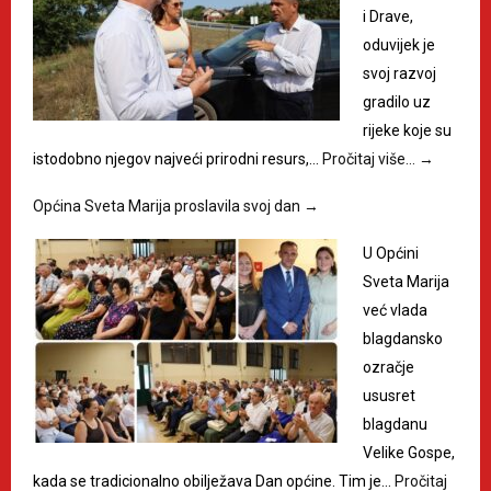
i Drave,
oduvijek je
svoj razvoj
gradilo uz
rijeke koje su
istodobno njegov najveći prirodni resurs,…
Pročitaj više…
→
Općina Sveta Marija proslavila svoj dan
→
U Općini
Sveta Marija
već vlada
blagdansko
ozračje
ususret
blagdanu
Velike Gospe,
kada se tradicionalno obilježava Dan općine. Tim je…
Pročitaj