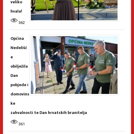
veliko
hvala!
362
Općina
Nedelišć
e
obilježila
Dan
pobjede i
domovins
ke
zahvalnosti te Dan hrvatskih branitelja
361