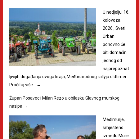
U nedjelju, 16.
kolovoza
2026., Sveti
Urban
ponovno će
biti domaćin
jednog od
najprepoznat
ljivijih događanja ovoga kraja, Međunarodnog rallyja oldtimer…
Pročitaj više…
→
Župan Posavec i Milan Rezo u obilasku Glavnog murskog
nasipa
→
Međimurje,
smješteno
između Mure