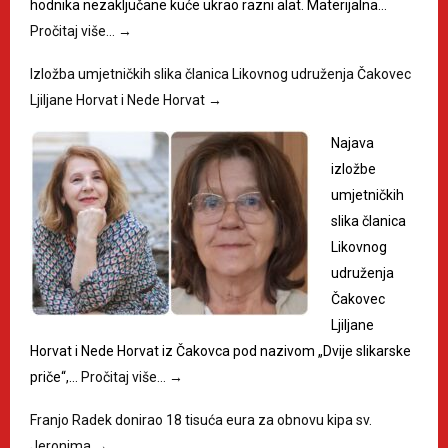
hodnika nezaključane kuće ukrao razni alat. Materijalna…
Pročitaj više…
→
Izložba umjetničkih slika članica Likovnog udruženja Čakovec
Ljiljane Horvat i Nede Horvat
→
Najava
izložbe
umjetničkih
slika članica
Likovnog
udruženja
Čakovec
Ljiljane
Horvat i Nede Horvat iz Čakovca pod nazivom „Dvije slikarske
priče“,…
Pročitaj više…
→
Franjo Radek donirao 18 tisuća eura za obnovu kipa sv.
Jeronima
→