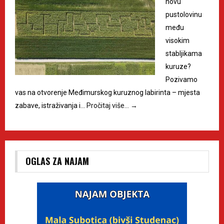
novu
pustolovinu
među
visokim
stabljikama
kuruze?
Pozivamo
vas na otvorenje Međimurskog kuruznog labirinta – mjesta
zabave, istraživanja i…
Pročitaj više…
→
OGLAS ZA NAJAM