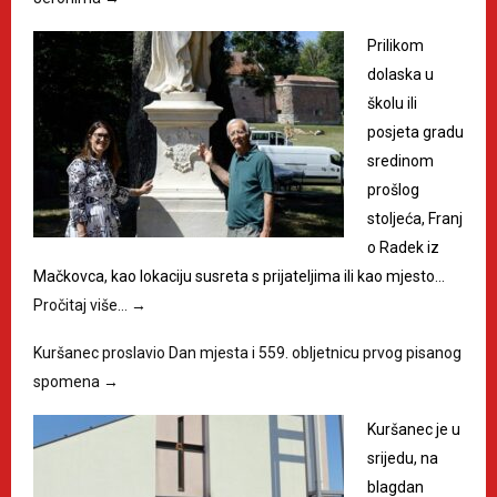
Prilikom
dolaska u
školu ili
posjeta gradu
sredinom
prošlog
stoljeća, Franj
o Radek iz
Mačkovca, kao lokaciju susreta s prijateljima ili kao mjesto…
Pročitaj više…
→
Kuršanec proslavio Dan mjesta i 559. obljetnicu prvog pisanog
spomena
→
Kuršanec je u
srijedu, na
blagdan