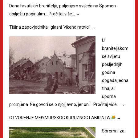
Dana hrvatskih branitelja, paljenjem svijeća na Spomen-
obilježju poginulim…
Pročitaj više…
→
Tišina zapovjednika i glasni ‘vikend ratnici’
→
U
braniteljskom
se svijetu
posljednjih
godina
događa jedna
tiha, ali
uporna
promjena. Ne govori se o njoj javno, jer oni…
Pročitaj više…
→
OTVORENJE MEĐIMURSKOG KURUZNOG LABIRINTA
→
Spremni za