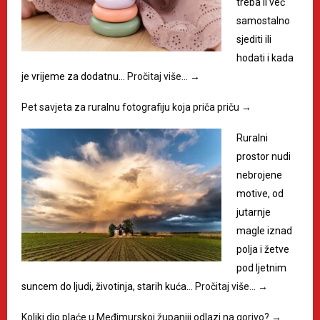
treba li već
samostalno
sjediti ili
hodati i kada
je vrijeme za dodatnu…
Pročitaj više…
→
Pet savjeta za ruralnu fotografiju koja priča priču
→
Ruralni
prostor nudi
nebrojene
motive, od
jutarnje
magle iznad
polja i žetve
pod ljetnim
suncem do ljudi, životinja, starih kuća…
Pročitaj više…
→
Koliki dio plaće u Međimurskoj županiji odlazi na gorivo?
→