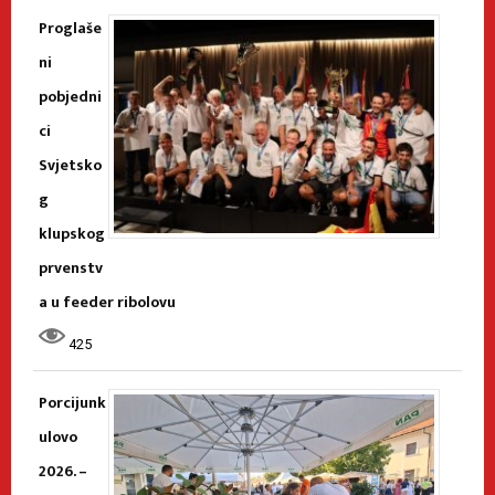
Proglaše
ni
pobjedni
ci
Svjetsko
g
klupskog
prvenstv
a u feeder ribolovu
425
Porcijunk
ulovo
2026. –