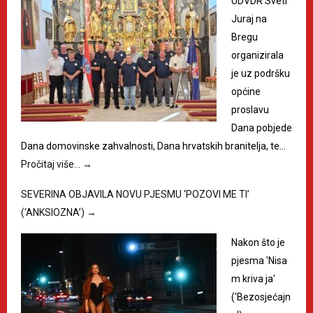
UDVDR Sveti
Juraj na
Bregu
organizirala
je uz podršku
općine
proslavu
Dana pobjede
Dana domovinske zahvalnosti, Dana hrvatskih branitelja, te…
Pročitaj više…
→
SEVERINA OBJAVILA NOVU PJESMU ‘POZOVI ME TI’
(‘ANKSIOZNA’)
→
Nakon što je
pjesma 'Nisa
m kriva ja'
('Bezosjećajn