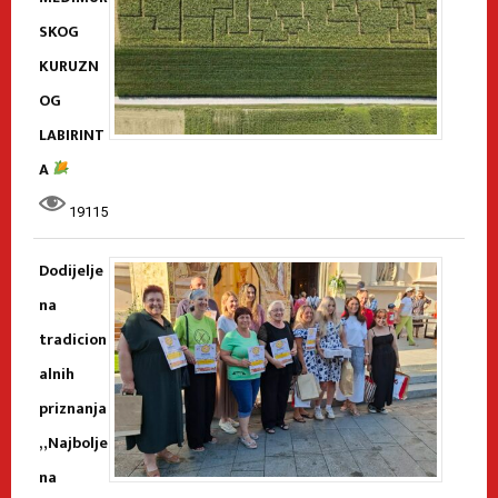
SKOG
KURUZN
OG
LABIRINT
A
19115
Dodijelje
na
tradicion
alnih
priznanja
„Najbolje
na