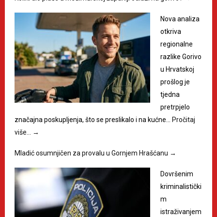
Nova analiza
otkriva
regionalne
razlike Gorivo
u Hrvatskoj
prošlog je
tjedna
pretrpjelo
značajna poskupljenja, što se preslikalo i na kućne…
Pročitaj
više…
→
Mladić osumnjičen za provalu u Gornjem Hrašćanu
→
Dovršenim
kriminalistički
m
istraživanjem