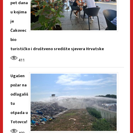
pet dana
u kojima
je
Čakovec
bio
turističko i društveno središte sjevera Hrvatske
411
Ugašen
požar na
odlagališ
tu
otpada u
Totovcu!