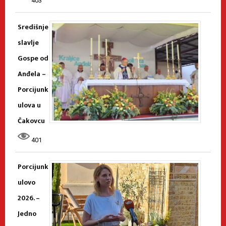
403
Središnje
slavlje
Gospe od
Anđela –
Porcijunk
ulova u
Čakovcu
401
Porcijunk
ulovo
2026. –
Jedno