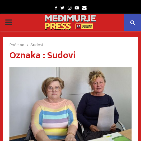
Facebook
Twitter
Instagram
Youtube
Email
PRIMARY
MENU
Početna
Sudovi
Oznaka : Sudovi