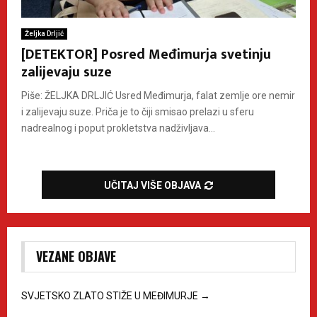
Željka Drljić
[DETEKTOR] Posred Međimurja svetinju
zalijevaju suze
Piše: ŽELJKA DRLJIĆ Usred Međimurja, falat zemlje ore nemir
i zalijevaju suze. Priča je to čiji smisao prelazi u sferu
nadrealnog i poput prokletstva nadživljava...
UČITAJ VIŠE OBJAVA
VEZANE OBJAVE
SVJETSKO ZLATO STIŽE U MEĐIMURJE
→