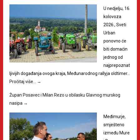
U nedjelju, 16.
kolovoza
2026., Sveti
Urban
ponovno će
biti domaćin
jednog od
najprepoznat
ljivijih događanja ovoga kraja, Međunarodnog rallyja oldtimer…
Pročitaj više…
→
Župan Posavec i Milan Rezo u obilasku Glavnog murskog
nasipa
→
Međimurje,
smješteno
između Mure