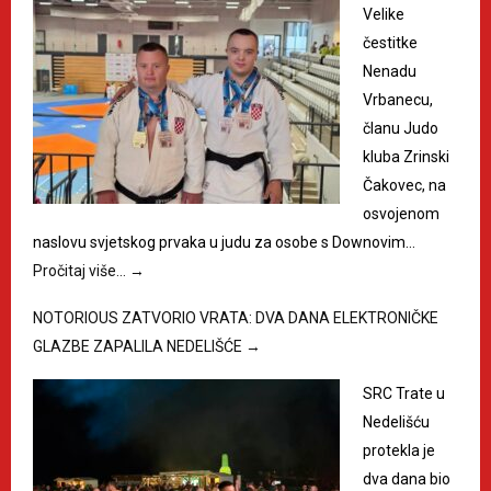
Velike
čestitke
Nenadu
Vrbanecu,
članu Judo
kluba Zrinski
Čakovec, na
osvojenom
naslovu svjetskog prvaka u judu za osobe s Downovim…
Pročitaj više…
→
NOTORIOUS ZATVORIO VRATA: DVA DANA ELEKTRONIČKE
GLAZBE ZAPALILA NEDELIŠĆE
→
SRC Trate u
Nedelišću
protekla je
dva dana bio