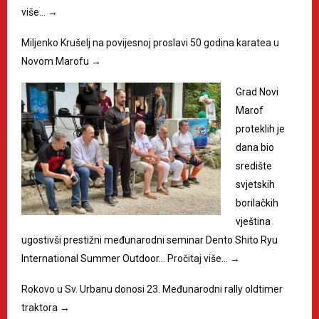
više…
→
Miljenko Krušelj na povijesnoj proslavi 50 godina karatea u
Novom Marofu
→
Grad Novi
Marof
proteklih je
dana bio
središte
svjetskih
borilačkih
vještina
ugostivši prestižni međunarodni seminar Dento Shito Ryu
International Summer Outdoor…
Pročitaj više…
→
Rokovo u Sv. Urbanu donosi 23. Međunarodni rally oldtimer
traktora
→