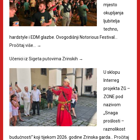
mjesto
okupljanja
ljubitelja
techno,
hardstyle i EDM glazbe. Ovogodišnji Notorious Festival…
Pročitaj više…
→
Učenici iz Sigeta putovima Zrinskih
→
U sklopu
Interreg
projekta ZG –
ZONE pod
nazivom
„Snaga
prošlosti –
raznolikost
budućnosti“ koji tijekom 2026. godine Zrinska garda…
Pročitaj