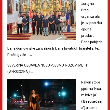
Juraj na
Bregu
organizirala
je uz podršku
općine
proslavu
Dana pobjede
Dana domovinske zahvalnosti, Dana hrvatskih branitelja, te…
Pročitaj više…
→
SEVERINA OBJAVILA NOVU PJESMU ‘POZOVI ME TI’
(‘ANKSIOZNA’)
→
Nakon što je
pjesma 'Nisa
m kriva ja'
('Bezosjećajn
a') u samo