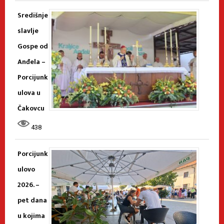
Središnje
slavlje
Gospe od
Anđela –
Porcijunk
ulova u
Čakovcu
438
Porcijunk
ulovo
2026. –
pet dana
u kojima