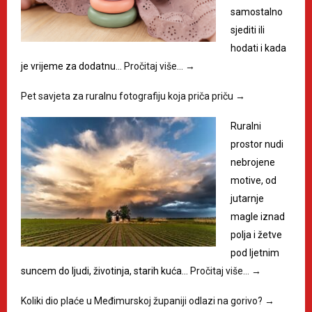
samostalno
sjediti ili
hodati i kada
je vrijeme za dodatnu…
Pročitaj više…
→
Pet savjeta za ruralnu fotografiju koja priča priču
→
Ruralni
prostor nudi
nebrojene
motive, od
jutarnje
magle iznad
polja i žetve
pod ljetnim
suncem do ljudi, životinja, starih kuća…
Pročitaj više…
→
Koliki dio plaće u Međimurskoj županiji odlazi na gorivo?
→