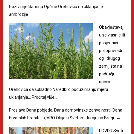
Poziv mještanima Općine Orehovica na uklanjanje
ambrozije
→
Obavještavaj
u se vlasnici ili
posjednici
poljoprivredn
og i drugog
zemljišta na
području
općine
Orehovica da sukladno Naredbi o poduzimanju mjera
uklanjanja…
Pročitaj više…
→
Proslava Dana pobjede, Dana domovinske zahvalnosti, Dana
hrvatskih branitelja, VRO Oluja u Svetom Juraju na Bregu
→
UDVDR Sveti