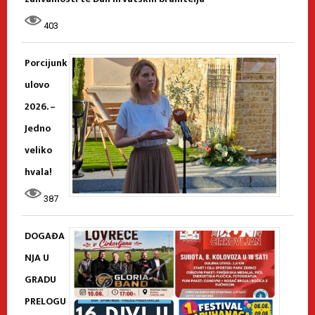
403
Porcijunk
ulovo
2026. –
Jedno
veliko
hvala!
387
DOGAĐA
NJA U
GRADU
PRELOGU