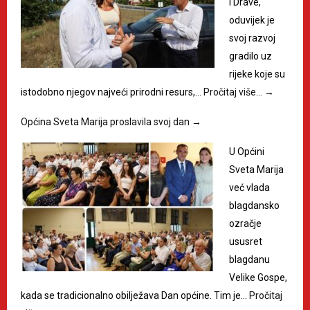
i Drave,
oduvijek je
svoj razvoj
gradilo uz
rijeke koje su
istodobno njegov najveći prirodni resurs,…
Pročitaj više…
→
Općina Sveta Marija proslavila svoj dan
→
U Općini
Sveta Marija
već vlada
blagdansko
ozračje
ususret
blagdanu
Velike Gospe,
kada se tradicionalno obilježava Dan općine. Tim je…
Pročitaj