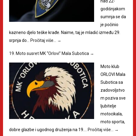
nad 22-
godišnjakom
sumnja se da
je počinio
kazneno djelo teške krađe. Naime, taj je mladić između 29.
srpnja do…
Pročitaj više…
→
19. Moto susret MK “Orlovi” Mala Subotica
→
Moto klub
ORLOVI Mala
Subotica sa
zadovoljstvo
m poziva sve
ljubitelje
motocikala,
moto sporta,
dobre glazbe i ugodnog druženja na 19.…
Pročitaj više…
→