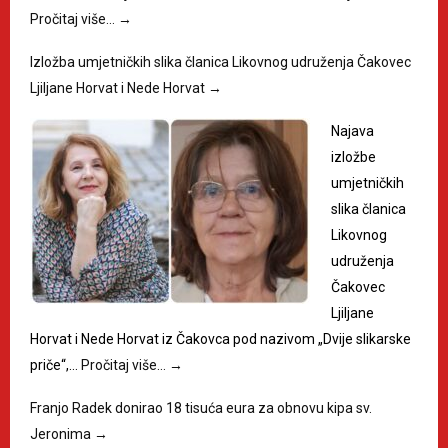
Pročitaj više…
→
Izložba umjetničkih slika članica Likovnog udruženja Čakovec
Ljiljane Horvat i Nede Horvat
→
Najava
izložbe
umjetničkih
slika članica
Likovnog
udruženja
Čakovec
Ljiljane
Horvat i Nede Horvat iz Čakovca pod nazivom „Dvije slikarske
priče“,…
Pročitaj više…
→
Franjo Radek donirao 18 tisuća eura za obnovu kipa sv.
Jeronima
→