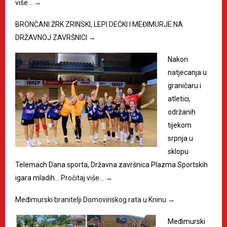
više…
→
BRONČANI ŽRK ZRINSKI, LEPI DEČKI I MEĐIMURJE NA
DRŽAVNOJ ZAVRŠNICI
→
Nakon
natjecanja u
graničaru i
atletici,
održanih
tijekom
srpnja u
sklopu
Telemach Dana sporta, Državna završnica Plazma Sportskih
igara mladih…
Pročitaj više…
→
Međimurski branitelji Domovinskog rata u Kninu
→
Međimurski