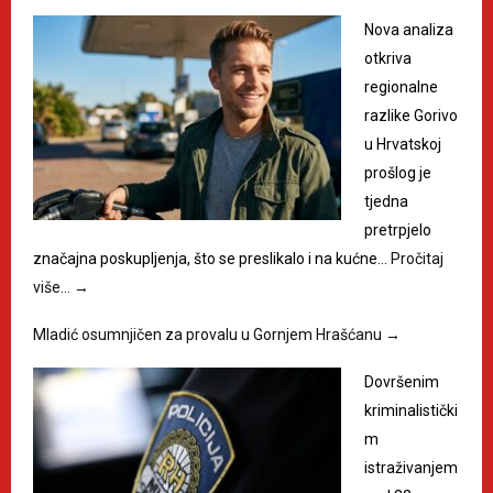
Nova analiza
otkriva
regionalne
razlike Gorivo
u Hrvatskoj
prošlog je
tjedna
pretrpjelo
značajna poskupljenja, što se preslikalo i na kućne…
Pročitaj
više…
→
Mladić osumnjičen za provalu u Gornjem Hrašćanu
→
Dovršenim
kriminalistički
m
istraživanjem