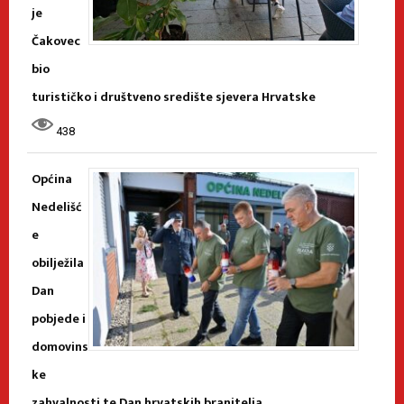
je
Čakovec
bio
turističko i društveno središte sjevera Hrvatske
438
Općina
Nedelišć
e
obilježila
Dan
pobjede i
domovins
ke
zahvalnosti te Dan hrvatskih branitelja