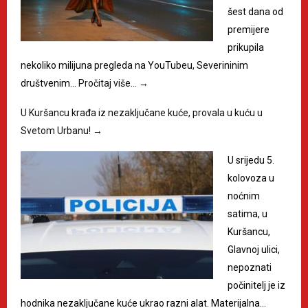
šest dana od
premijere
prikupila
nekoliko milijuna pregleda na YouTubeu, Severininim
društvenim…
Pročitaj više…
→
U Kuršancu krađa iz nezaključane kuće, provala u kuću u
Svetom Urbanu!
→
U srijedu 5.
kolovoza u
noćnim
satima, u
Kuršancu,
Glavnoj ulici,
nepoznati
počinitelj je iz
hodnika nezaključane kuće ukrao razni alat. Materijalna…