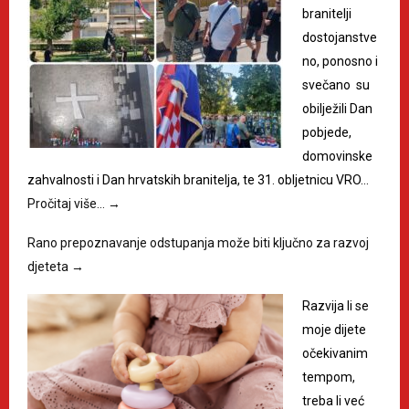
branitelji
dostojanstve
no, ponosno i
svečano su
obilježili Dan
pobjede,
domovinske
zahvalnosti i Dan hrvatskih branitelja, te 31. obljetnicu VRO…
Pročitaj više…
→
Rano prepoznavanje odstupanja može biti ključno za razvoj
djeteta
→
Razvija li se
moje dijete
očekivanim
tempom,
treba li već