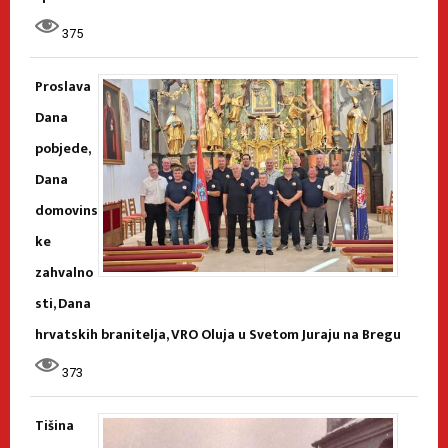
375
Proslava
Dana
pobjede,
Dana
domovins
ke
zahvalno
sti, Dana
hrvatskih branitelja, VRO Oluja u Svetom Juraju na Bregu
373
Tišina