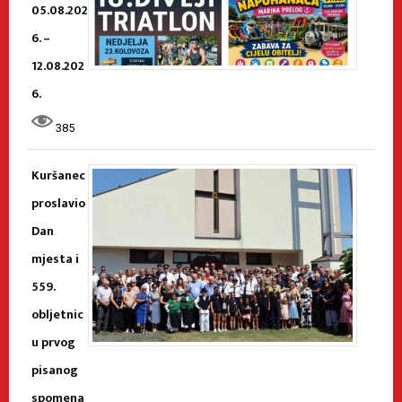
05.08.202
6. –
12.08.202
6.
385
Kuršanec
proslavio
Dan
mjesta i
559.
obljetnic
u prvog
pisanog
spomena