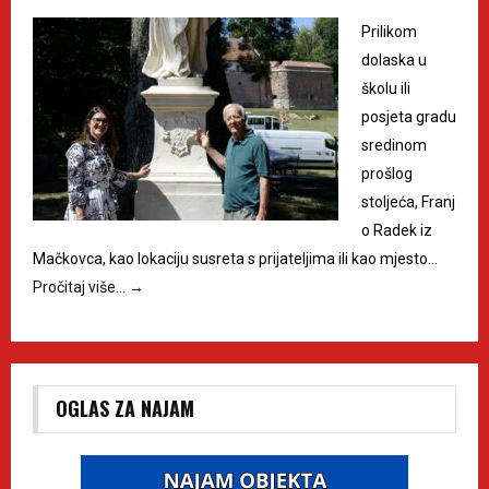
Prilikom
dolaska u
školu ili
posjeta gradu
sredinom
prošlog
stoljeća, Franj
o Radek iz
Mačkovca, kao lokaciju susreta s prijateljima ili kao mjesto…
Pročitaj više…
→
OGLAS ZA NAJAM