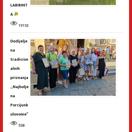
LABIRINT
A
19153
Dodijelje
na
tradicion
alnih
priznanja
„Najbolje
na
Porcijunk
ulovome”
558