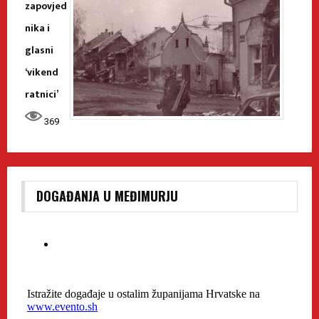
zapovjed
nika i
glasni
‘vikend
ratnici’
369
DOGAĐANJA U MEĐIMURJU