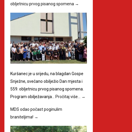
obljetnicu prvog pisanog spomena
→
Kuršanec je u srijedu, na blagdan Gospe
Snježne, svečano obilježio Dan mjesta i
559. obljetnicu prvog pisanog spomena.
Program obilježavanja…
Pročitaj više…
→
MDS odao počast poginulim
braniteljima!
→