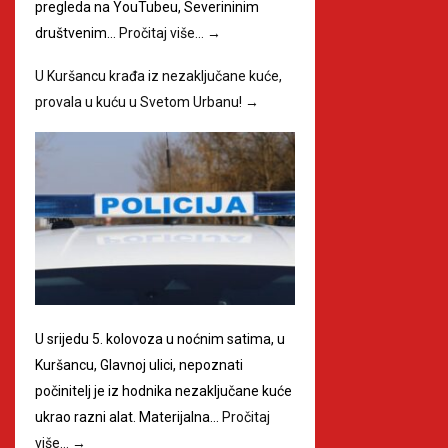
pregleda na YouTubeu, Severininim
društvenim…
Pročitaj više…
→
U Kuršancu krađa iz nezaključane kuće,
provala u kuću u Svetom Urbanu!
→
U srijedu 5. kolovoza u noćnim satima, u
Kuršancu, Glavnoj ulici, nepoznati
počinitelj je iz hodnika nezaključane kuće
ukrao razni alat. Materijalna…
Pročitaj
više…
→