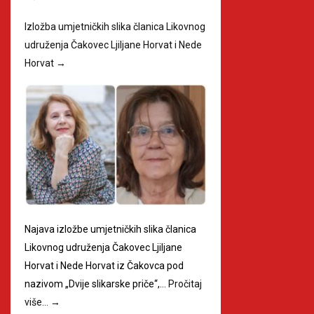
Izložba umjetničkih slika članica Likovnog
udruženja Čakovec Ljiljane Horvat i Nede
Horvat
→
Najava izložbe umjetničkih slika članica
Likovnog udruženja Čakovec Ljiljane
Horvat i Nede Horvat iz Čakovca pod
nazivom „Dvije slikarske priče“,…
Pročitaj
više…
→