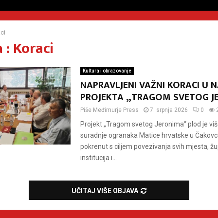
ci
 : Koraci
Kultura i obrazovanje
NAPRAVLJENI VAŽNI KORACI U 
PROJEKTA „TRAGOM SVETOG J
Piše
Međimurje Press
7. srpnja 2026
0
Projekt „Tragom svetog Jeronima“ plod je vi
suradnje ogranaka Matice hrvatske u Čakovcu
pokrenut s ciljem povezivanja svih mjesta, žup
institucija i...
UČITAJ VIŠE OBJAVA