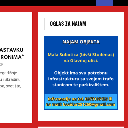
OGLAS ZA NAJAM
NASTAVKU
ERONIMA“
29
šegodišnje
 i Skradinu,
a, svetišta,