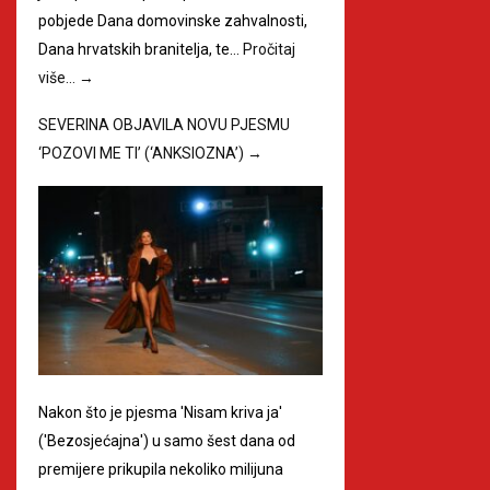
pobjede Dana domovinske zahvalnosti,
Dana hrvatskih branitelja, te…
Pročitaj
više…
→
SEVERINA OBJAVILA NOVU PJESMU
‘POZOVI ME TI’ (‘ANKSIOZNA’)
→
Nakon što je pjesma 'Nisam kriva ja'
('Bezosjećajna') u samo šest dana od
premijere prikupila nekoliko milijuna