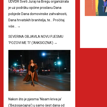
UDVDR Sveti Juraj na Bregu organizirala
je uz podršku općine proslavu Dana
pobjede Dana domovinske zahvalnosti,
Dana hrvatskih branitelja, te…
Pročitaj
više…
→
SEVERINA OBJAVILA NOVU PJESMU
‘POZOVI ME TI’ (‘ANKSIOZNA’)
→
Nakon što je pjesma 'Nisam kriva ja'
('Bezosjećajna') u samo šest dana od