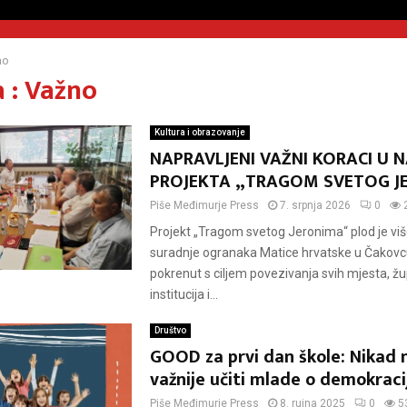
no
 : Važno
Kultura i obrazovanje
NAPRAVLJENI VAŽNI KORACI U 
PROJEKTA „TRAGOM SVETOG J
Piše
Međimurje Press
7. srpnja 2026
0
Projekt „Tragom svetog Jeronima“ plod je vi
suradnje ogranaka Matice hrvatske u Čakovcu
pokrenut s ciljem povezivanja svih mjesta, žup
institucija i...
Društvo
GOOD za prvi dan škole: Nikad ni
važnije učiti mlade o demokracij
Piše
Međimurje Press
8. rujna 2025
0
5