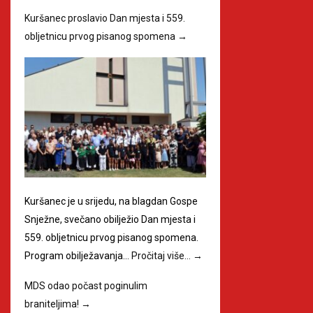
Kuršanec proslavio Dan mjesta i 559.
obljetnicu prvog pisanog spomena
→
Kuršanec je u srijedu, na blagdan Gospe
Snježne, svečano obilježio Dan mjesta i
559. obljetnicu prvog pisanog spomena.
Program obilježavanja…
Pročitaj više…
→
MDS odao počast poginulim
braniteljima!
→