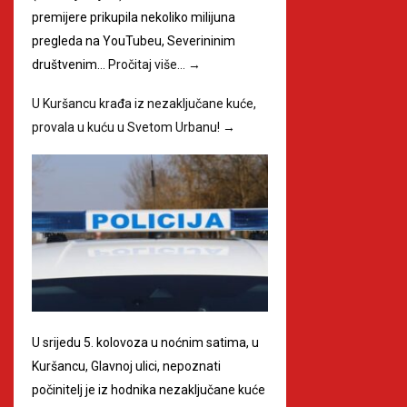
premijere prikupila nekoliko milijuna
pregleda na YouTubeu, Severininim
društvenim…
Pročitaj više…
→
U Kuršancu krađa iz nezaključane kuće,
provala u kuću u Svetom Urbanu!
→
U srijedu 5. kolovoza u noćnim satima, u
Kuršancu, Glavnoj ulici, nepoznati
počinitelj je iz hodnika nezaključane kuće