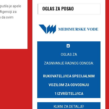
utila je apele
OGLAS ZA POSAO
 Agenciji za
h da svim
OGLAS ZA
ZASNIVANJE RADNOG ODNOSA:
RUKOVATELJ/ICA SPECIJALNIM
VOZILOM ZA ODVODNJU
1 IZVRŠITELJ/ICA
KLIKNI ZA DETALJE!