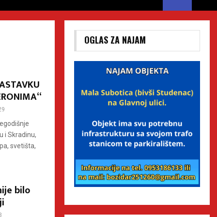
OGLAS ZA NAJAM
NASTAVKU
ERONIMA“
29
šegodišnje
 i Skradinu,
a, svetišta,
je bilo
i
3