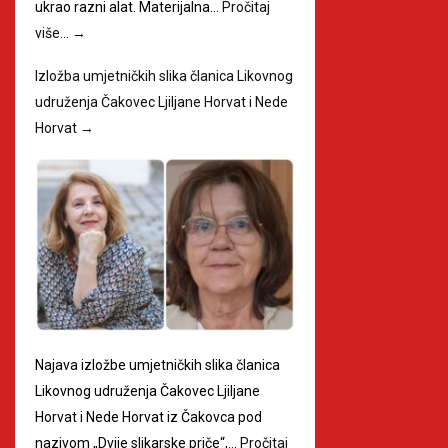
ukrao razni alat. Materijalna…
Pročitaj
više…
→
Izložba umjetničkih slika članica Likovnog
udruženja Čakovec Ljiljane Horvat i Nede
Horvat
→
Najava izložbe umjetničkih slika članica
Likovnog udruženja Čakovec Ljiljane
Horvat i Nede Horvat iz Čakovca pod
nazivom „Dvije slikarske priče“,…
Pročitaj