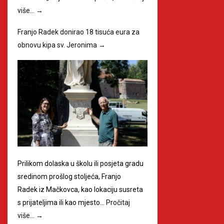
više…
→
Franjo Radek donirao 18 tisuća eura za
obnovu kipa sv. Jeronima
→
Prilikom dolaska u školu ili posjeta gradu
sredinom prošlog stoljeća, Franjo
Radek iz Mačkovca, kao lokaciju susreta
s prijateljima ili kao mjesto…
Pročitaj
više…
→