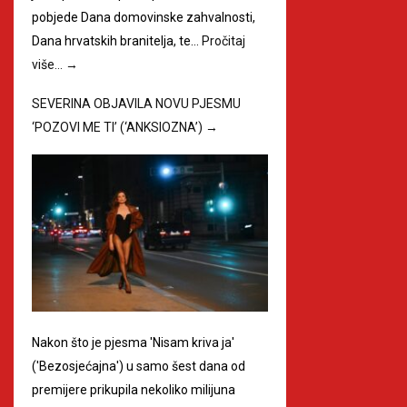
pobjede Dana domovinske zahvalnosti,
Dana hrvatskih branitelja, te…
Pročitaj
više…
→
SEVERINA OBJAVILA NOVU PJESMU
‘POZOVI ME TI’ (‘ANKSIOZNA’)
→
Nakon što je pjesma 'Nisam kriva ja'
('Bezosjećajna') u samo šest dana od
premijere prikupila nekoliko milijuna