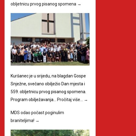
obljetnicu prvog pisanog spomena
→
Kuršanec je u srijedu, na blagdan Gospe
Snježne, svečano obilježio Dan mjesta i
559. obljetnicu prvog pisanog spomena.
Program obilježavanja…
Pročitaj više…
→
MDS odao počast poginulim
braniteljima!
→