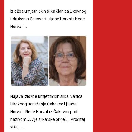
Izložba umjetničkih slika članica Likovnog
udruženja Čakovec Ljiljane Horvat i Nede
Horvat
→
Najava izložbe umjetničkih slika članica
Likovnog udruženja Čakovec Ljiljane
Horvat i Nede Horvat iz Čakovca pod
nazivom „Dvije slikarske priče“,…
Pročitaj
više…
→