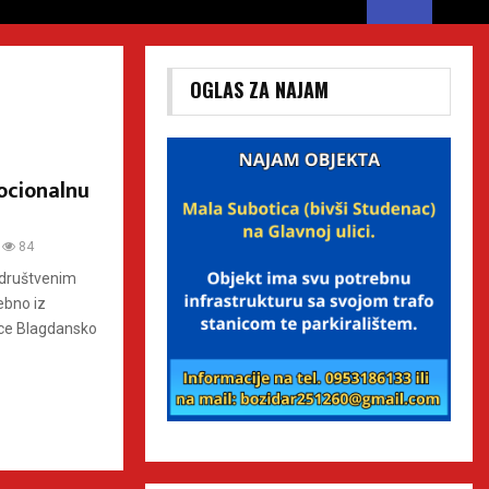
OGLAS ZA NAJAM
ocionalnu
84
a društvenim
ebno iz
ece Blagdansko