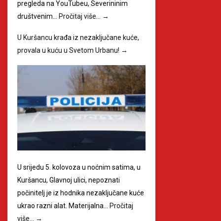
pregleda na YouTubeu, Severininim
društvenim…
Pročitaj više…
→
U Kuršancu krađa iz nezaključane kuće,
provala u kuću u Svetom Urbanu!
→
U srijedu 5. kolovoza u noćnim satima, u
Kuršancu, Glavnoj ulici, nepoznati
počinitelj je iz hodnika nezaključane kuće
ukrao razni alat. Materijalna…
Pročitaj
više…
→