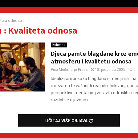
iteta odnosa
 : Kvaliteta odnosa
Kolumne
Djeca pamte blagdane kroz em
atmosferu i kvalitetu odnosa
Piše
Međimurje Press
18. prosinca 2025
0
Idealizirani prikaza blagdana u medijima i n
mrežama te važnosti realnih očekivanja, pos
perspektive mentalnog zdravlja odraslih i dj
razdoblje u javnom...
UČITAJ VIŠE OBJAVA