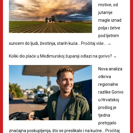
motive, od
jutarnje
magle iznad
polja i žetve
pod ljetnim
suncem do ljudi, životinja, starih kuća…
Pročitaj više…
→
Koliki dio plaće u Međimurskoj županiji odlazi na gorivo?
→
Nova analiza
otkriva
regionalne
razlike Gorivo
u Hrvatskoj
prošlog je
tjedna
pretrpjelo
značajna poskupljenja, što se preslikalo i na kućne…
Pročitaj