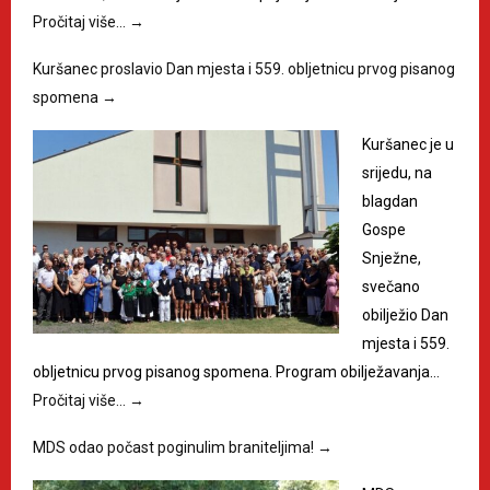
Pročitaj više…
→
Kuršanec proslavio Dan mjesta i 559. obljetnicu prvog pisanog
spomena
→
Kuršanec je u
srijedu, na
blagdan
Gospe
Snježne,
svečano
obilježio Dan
mjesta i 559.
obljetnicu prvog pisanog spomena. Program obilježavanja…
Pročitaj više…
→
MDS odao počast poginulim braniteljima!
→