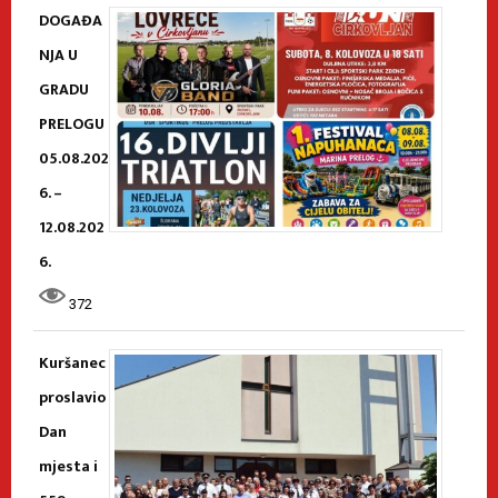
DOGAĐA
NJA U
GRADU
PRELOGU
05.08.202
6. –
12.08.202
6.
372
Kuršanec
proslavio
Dan
mjesta i