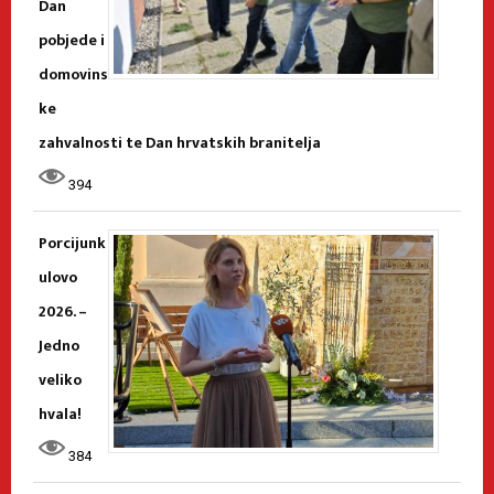
Dan
pobjede i
domovins
ke
zahvalnosti te Dan hrvatskih branitelja
394
Porcijunk
ulovo
2026. –
Jedno
veliko
hvala!
384