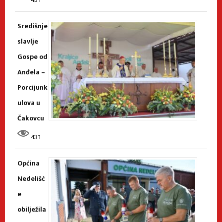
Središnje
slavlje
Gospe od
Anđela –
Porcijunk
ulova u
Čakovcu
431
Općina
Nedelišć
e
obilježila