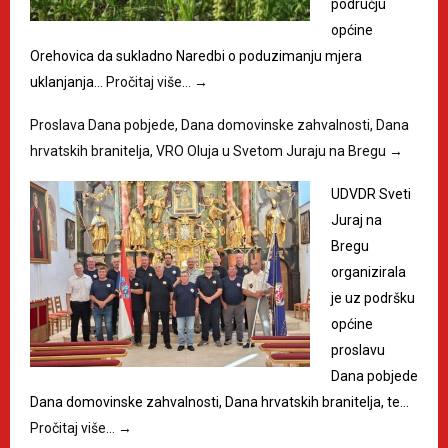
području
općine
Orehovica da sukladno Naredbi o poduzimanju mjera
uklanjanja…
Pročitaj više…
→
Proslava Dana pobjede, Dana domovinske zahvalnosti, Dana
hrvatskih branitelja, VRO Oluja u Svetom Juraju na Bregu
→
UDVDR Sveti
Juraj na
Bregu
organizirala
je uz podršku
općine
proslavu
Dana pobjede
Dana domovinske zahvalnosti, Dana hrvatskih branitelja, te…
Pročitaj više…
→