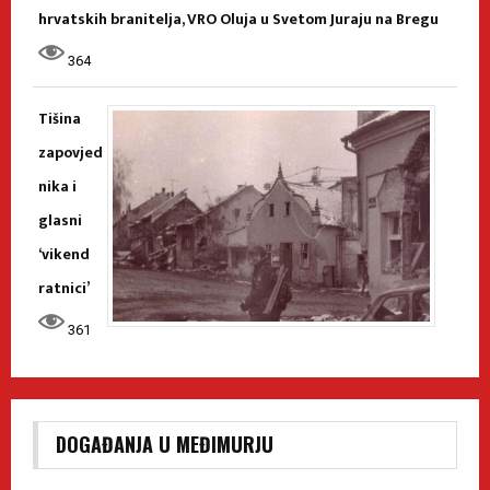
hrvatskih branitelja, VRO Oluja u Svetom Juraju na Bregu
364
Tišina
zapovjed
nika i
glasni
‘vikend
ratnici’
361
DOGAĐANJA U MEĐIMURJU