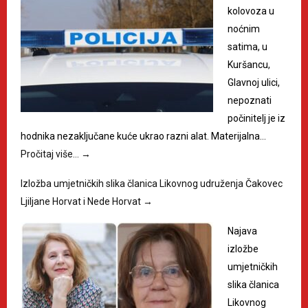
kolovoza u
noćnim
satima, u
Kuršancu,
Glavnoj ulici,
nepoznati
počinitelj je iz
hodnika nezaključane kuće ukrao razni alat. Materijalna…
Pročitaj više…
→
Izložba umjetničkih slika članica Likovnog udruženja Čakovec
Ljiljane Horvat i Nede Horvat
→
Najava
izložbe
umjetničkih
slika članica
Likovnog