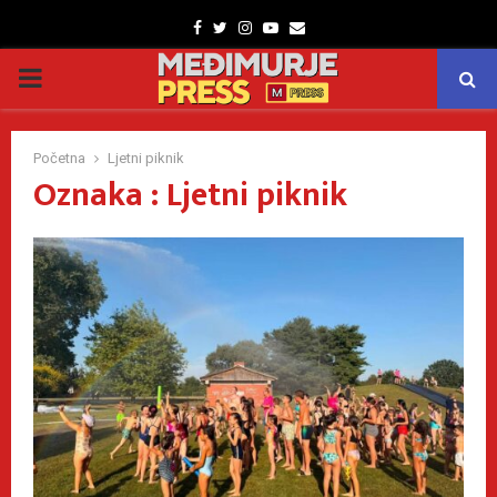
Facebook
Twitter
Instagram
Youtube
Email
PRIMARY
MENU
Početna
Ljetni piknik
Oznaka : Ljetni piknik