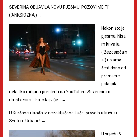
SEVERINA OBJAVILA NOVU PJESMU ‘POZOVI ME TI’
(‘ANKSIOZNA’)
→
Nakon što je
pjesma 'Nisa
m kriva ja'
('Bezosjećajn
a') u samo
šest dana od
premijere
prikupila
nekoliko milijuna pregleda na YouTubeu, Severininim
društvenim…
Pročitaj više…
→
U Kuršancu krađa iz nezaključane kuće, provala u kuću u
Svetom Urbanu!
→
U srijedu 5.