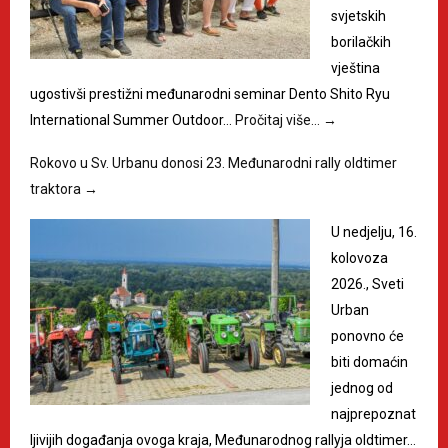
svjetskih
borilačkih
vještina
ugostivši prestižni međunarodni seminar Dento Shito Ryu
International Summer Outdoor…
Pročitaj više…
→
Rokovo u Sv. Urbanu donosi 23. Međunarodni rally oldtimer
traktora
→
U nedjelju, 16.
kolovoza
2026., Sveti
Urban
ponovno će
biti domaćin
jednog od
najprepoznat
ljivijih događanja ovoga kraja, Međunarodnog rallyja oldtimer…