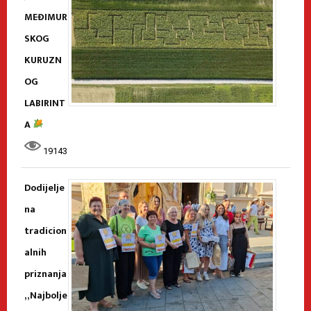
MEĐIMUR
SKOG
KURUZN
OG
LABIRINT
A
19143
Dodijelje
na
tradicion
alnih
priznanja
„Najbolje