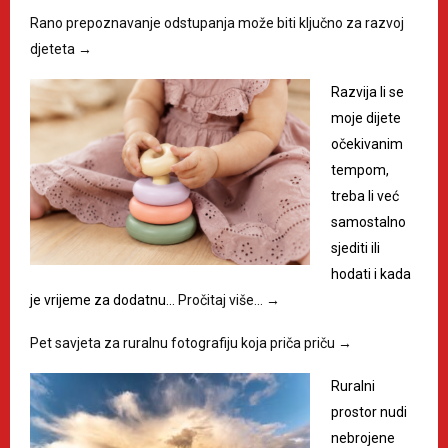
Rano prepoznavanje odstupanja može biti ključno za razvoj
djeteta
→
Razvija li se
moje dijete
očekivanim
tempom,
treba li već
samostalno
sjediti ili
hodati i kada
je vrijeme za dodatnu…
Pročitaj više…
→
Pet savjeta za ruralnu fotografiju koja priča priču
→
Ruralni
prostor nudi
nebrojene