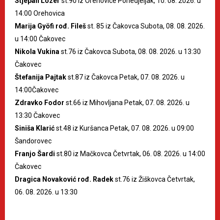
Stjepan Lozer
st.90 iz Orehovice Ponedjeljak, 10. 08. 2026. u
14:00 Orehovica
Marija Gyöfi rođ. Fileš
st. 85 iz Čakovca Subota, 08. 08. 2026.
u 14:00 Čakovec
Nikola Vukina
st.76 iz Čakovca Subota, 08. 08. 2026. u 13:30
Čakovec
Štefanija Pajtak
st.87 iz Čakovca Petak, 07. 08. 2026. u
14:00Čakovec
Zdravko Fodor
st.66 iz Mihovljana Petak, 07. 08. 2026. u
13:30 Čakovec
Siniša Klarić
st.48 iz Kuršanca Petak, 07. 08. 2026. u 09:00
Šandorovec
Franjo Šardi
st.80 iz Mačkovca Četvrtak, 06. 08. 2026. u 14:00
Čakovec
Dragica Novaković rođ. Radek
st.76 iz Žiškovca Četvrtak,
06. 08. 2026. u 13:30