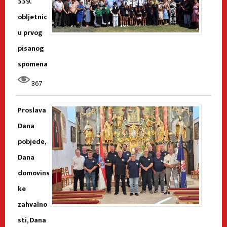
559.
obljetnic
u prvog
pisanog
spomena
367
Proslava
Dana
pobjede,
Dana
domovins
ke
zahvalno
sti, Dana