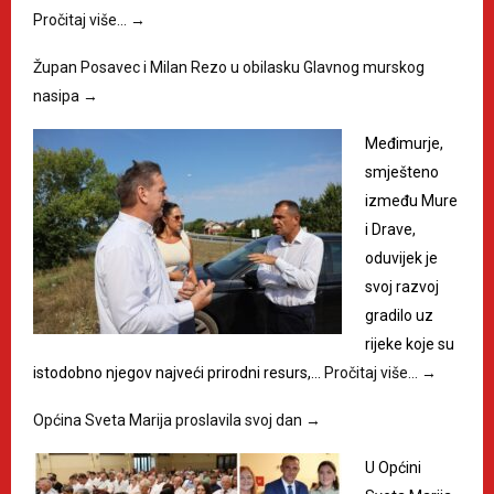
Pročitaj više…
→
Župan Posavec i Milan Rezo u obilasku Glavnog murskog
nasipa
→
Međimurje,
smješteno
između Mure
i Drave,
oduvijek je
svoj razvoj
gradilo uz
rijeke koje su
istodobno njegov najveći prirodni resurs,…
Pročitaj više…
→
Općina Sveta Marija proslavila svoj dan
→
U Općini