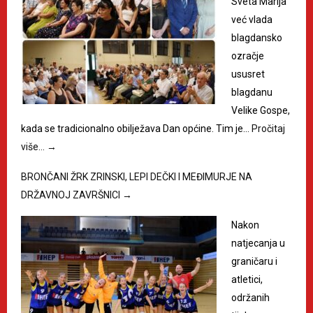
Sveta Marija
već vlada
blagdansko
ozračje
ususret
blagdanu
Velike Gospe,
kada se tradicionalno obilježava Dan općine. Tim je…
Pročitaj
više…
→
BRONČANI ŽRK ZRINSKI, LEPI DEČKI I MEĐIMURJE NA
DRŽAVNOJ ZAVRŠNICI
→
Nakon
natjecanja u
graničaru i
atletici,
održanih