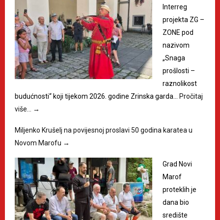
Interreg
projekta ZG –
ZONE pod
nazivom
„Snaga
prošlosti –
raznolikost
budućnosti“ koji tijekom 2026. godine Zrinska garda…
Pročitaj
više…
→
Miljenko Krušelj na povijesnoj proslavi 50 godina karatea u
Novom Marofu
→
Grad Novi
Marof
proteklih je
dana bio
središte