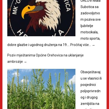
ORLOVI Mala
Subotica sa
zadovoljstvo
m poziva sve
ljubitelje
motocikala,
moto sporta,
dobre glazbe i ugodnog druženja na 19.…
Pročitaj više…
→
Poziv mještanima Općine Orehovica na uklanjanje
ambrozije
→
Obavještavaj
u se vlasnici ili
posjednici
poljoprivredn
og i drugog
zemljišta na