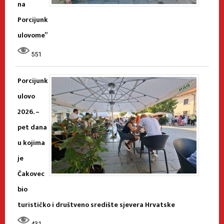
na
Porcijunk
ulovome”
551
Porcijunk
ulovo
2026. –
pet dana
u kojima
je
Čakovec
bio
turističko i društveno središte sjevera Hrvatske
431