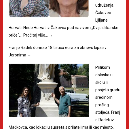
udruženja
Čakovec
Ljiljane
Horvat i Nede Horvat iz Čakovca pod nazivom „Dvije slikarske
priče“,…
Pročitaj više…
→
Franjo Radek donirao 18 tisuća eura za obnovu kipa sv.
Jeronima
→
Prilikom
dolaska u
školu ili
posjeta gradu
sredinom
prošlog
stoljeća, Franj
o Radek iz
Mačkovca, kao lokaciju susreta s prijateljima ili kao mjesto…