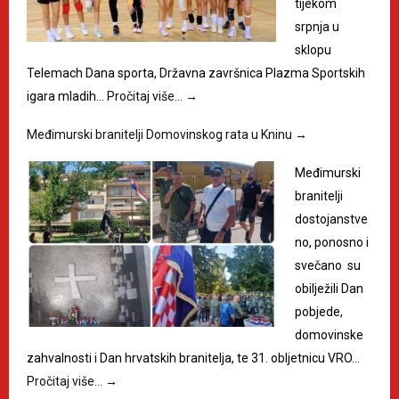
tijekom
srpnja u
sklopu
Telemach Dana sporta, Državna završnica Plazma Sportskih
igara mladih…
Pročitaj više…
→
Međimurski branitelji Domovinskog rata u Kninu
→
Međimurski
branitelji
dostojanstve
no, ponosno i
svečano su
obilježili Dan
pobjede,
domovinske
zahvalnosti i Dan hrvatskih branitelja, te 31. obljetnicu VRO…
Pročitaj više…
→