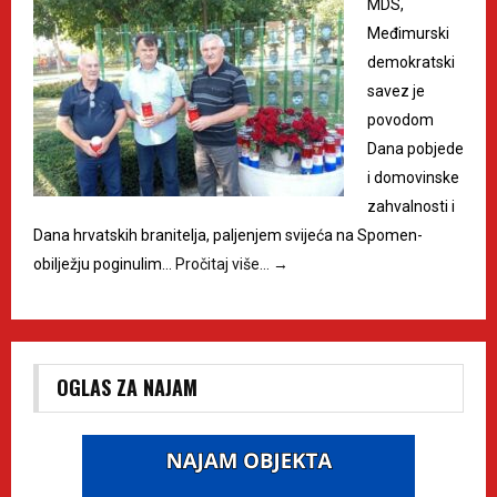
MDS,
Međimurski
demokratski
savez je
povodom
Dana pobjede
i domovinske
zahvalnosti i
Dana hrvatskih branitelja, paljenjem svijeća na Spomen-
obilježju poginulim…
Pročitaj više…
→
OGLAS ZA NAJAM