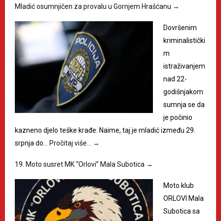
Mladić osumnjičen za provalu u Gornjem Hrašćanu
→
Dovršenim
kriminalistički
m
istraživanjem
nad 22-
godišnjakom
sumnja se da
je počinio
kazneno djelo teške krađe. Naime, taj je mladić između 29.
srpnja do…
Pročitaj više…
→
19. Moto susret MK “Orlovi” Mala Subotica
→
Moto klub
ORLOVI Mala
Subotica sa