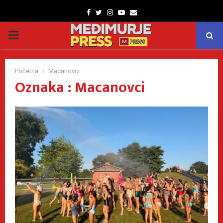
Facebook
Twitter
Instagram
Youtube
Email
PRIMARY
MENU
Početna
Macanovci
Oznaka : Macanovci