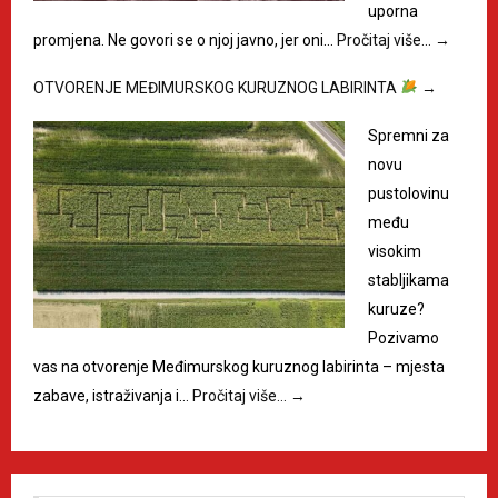
uporna
promjena. Ne govori se o njoj javno, jer oni…
Pročitaj više…
→
OTVORENJE MEĐIMURSKOG KURUZNOG LABIRINTA
→
Spremni za
novu
pustolovinu
među
visokim
stabljikama
kuruze?
Pozivamo
vas na otvorenje Međimurskog kuruznog labirinta – mjesta
zabave, istraživanja i…
Pročitaj više…
→