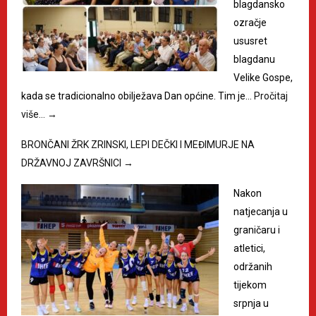
blagdansko
ozračje
ususret
blagdanu
Velike Gospe,
kada se tradicionalno obilježava Dan općine. Tim je…
Pročitaj
više…
→
BRONČANI ŽRK ZRINSKI, LEPI DEČKI I MEĐIMURJE NA
DRŽAVNOJ ZAVRŠNICI
→
Nakon
natjecanja u
graničaru i
atletici,
održanih
tijekom
srpnja u