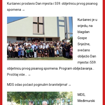
Kuršanec proslavio Dan mjesta i 559. obljetnicu prvog pisanog
spomena
→
Kuršanec je u
srijedu, na
blagdan
Gospe
Snježne,
svečano
obilježio Dan
mjesta i 559.
obljetnicu prvog pisanog spomena. Program obilježavanja…
Pročitaj više…
→
MDS odao počast poginulim braniteljima!
→
MDS,
Međimurski