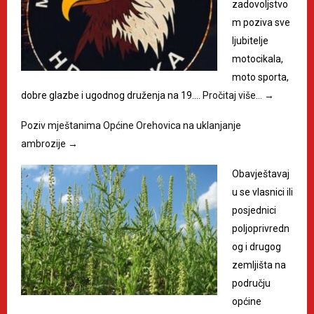
zadovoljstvo
m poziva sve
ljubitelje
motocikala,
moto sporta,
dobre glazbe i ugodnog druženja na 19.…
Pročitaj više…
→
Poziv mještanima Općine Orehovica na uklanjanje
ambrozije
→
Obavještavaj
u se vlasnici ili
posjednici
poljoprivredn
og i drugog
zemljišta na
području
općine