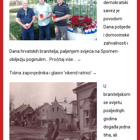
demokratski
savez je
povodom
Dana pobjede
i domovinske
zahvalnosti i
Dana hrvatskih branitelja, paljenjem svijeća na Spomen-
obilježju poginulim…
Pročitaj više…
→
Tišina zapovjednika i glasni ‘vikend ratnici’
→
U
braniteljskom
se svijetu
posljednjih
godina
događa jedna
tiha, ali