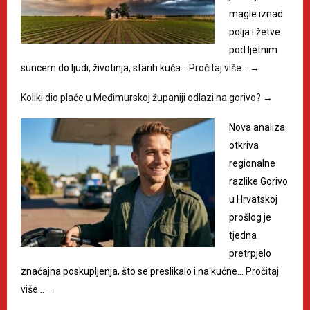
magle iznad
polja i žetve
pod ljetnim
suncem do ljudi, životinja, starih kuća…
Pročitaj više…
→
Koliki dio plaće u Međimurskoj županiji odlazi na gorivo?
→
Nova analiza
otkriva
regionalne
razlike Gorivo
u Hrvatskoj
prošlog je
tjedna
pretrpjelo
značajna poskupljenja, što se preslikalo i na kućne…
Pročitaj
više…
→