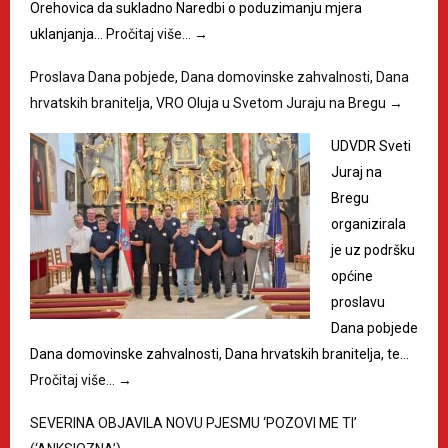
Orehovica da sukladno Naredbi o poduzimanju mjera
uklanjanja…
Pročitaj više…
→
Proslava Dana pobjede, Dana domovinske zahvalnosti, Dana
hrvatskih branitelja, VRO Oluja u Svetom Juraju na Bregu
→
UDVDR Sveti
Juraj na
Bregu
organizirala
je uz podršku
općine
proslavu
Dana pobjede
Dana domovinske zahvalnosti, Dana hrvatskih branitelja, te…
Pročitaj više…
→
SEVERINA OBJAVILA NOVU PJESMU ‘POZOVI ME TI’