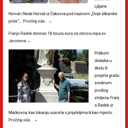
Ljiljane
Horvat i Nede Horvat iz Čakovca pod nazivom „Dvije slikarske
priče“,…
Pročitaj više…
→
Franjo Radek donirao 18 tisuća eura za obnovu kipa sv.
Jeronima
→
Prilikom
dolaska u
školu ili
posjeta gradu
sredinom
prošlog
stoljeća, Franj
o Radek iz
Mačkovca, kao lokaciju susreta s prijateljima ili kao mjesto…
Pročitaj više…
→