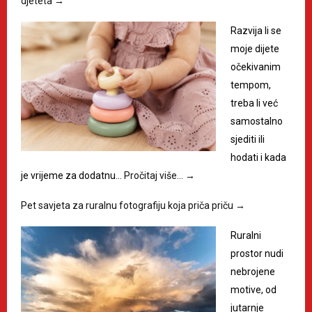
djeteta
→
Razvija li se
moje dijete
očekivanim
tempom,
treba li već
samostalno
sjediti ili
hodati i kada
je vrijeme za dodatnu…
Pročitaj više…
→
Pet savjeta za ruralnu fotografiju koja priča priču
→
Ruralni
prostor nudi
nebrojene
motive, od
jutarnje