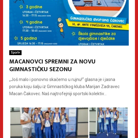
Sport+
MACANOVCI SPREMNI ZA NOVU
GIMNASTIČKU SEZONU
„Još malo i ponovno skačemo u rujnu!“ glasna je i jasna
poruka koju šalju iz Gimnastičkog kluba Marijan Zadravec
Macan Čakovec. Naš najtrofejniji sportski kolektiv...