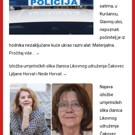
satima, u
Kuršancu,
Glavnoj ulici,
nepoznati
počinitelj je iz
hodnika nezaključane kuće ukrao razni alat. Materijalna…
Pročitaj više…
→
Izložba umjetničkih slika članica Likovnog udruženja Čakovec
Ljiljane Horvat i Nede Horvat
→
Najava
izložbe
umjetničkih
slika članica
Likovnog
udruženja
Čakovec