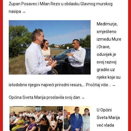
Župan Posavec i Milan Rezo u obilasku Glavnog murskog
nasipa
→
Međimurje,
smješteno
između Mure
i Drave,
oduvijek je
svoj razvoj
gradilo uz
rijeke koje su
istodobno njegov najveći prirodni resurs,…
Pročitaj više…
→
Općina Sveta Marija proslavila svoj dan
→
U Općini
Sveta Marija
već vlada