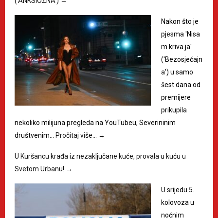
(‘ANKSIOZNA’)
→
Nakon što je
pjesma 'Nisa
m kriva ja'
('Bezosjećajn
a') u samo
šest dana od
premijere
prikupila
nekoliko milijuna pregleda na YouTubeu, Severininim
društvenim…
Pročitaj više…
→
U Kuršancu krađa iz nezaključane kuće, provala u kuću u
Svetom Urbanu!
→
U srijedu 5.
kolovoza u
noćnim