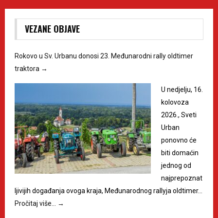
VEZANE OBJAVE
Rokovo u Sv. Urbanu donosi 23. Međunarodni rally oldtimer
traktora
→
U nedjelju, 16.
kolovoza
2026., Sveti
Urban
ponovno će
biti domaćin
jednog od
najprepoznat
ljivijih događanja ovoga kraja, Međunarodnog rallyja oldtimer…
Pročitaj više…
→